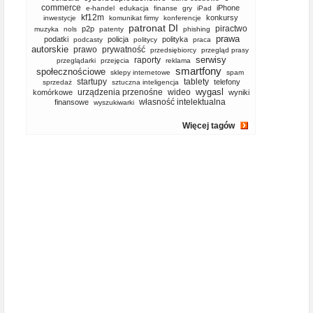
commerce
iPhone
e-handel
edukacja
finanse
gry
iPad
kf12m
konkursy
inwestycje
komunikat firmy
konferencje
patronat DI
piractwo
p2p
muzyka
nols
patenty
phishing
prawa
podatki
policja
polityka
podcasty
politycy
praca
autorskie
prawo
prywatność
przedsiębiorcy
przegląd prasy
serwisy
raporty
przeglądarki
przejęcia
reklama
smartfony
społecznościowe
sklepy internetowe
spam
startupy
tablety
telefony
sprzedaż
sztuczna inteligencja
wygasl
urządzenia przenośne
wideo
komórkowe
wyniki
własność intelektualna
finansowe
wyszukiwarki
Więcej tagów