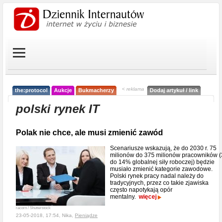
< reklama
the:protocol
Aukcje
Bukmacherzy
Dodaj artykuł / link
polski rynek IT
Polak nie chce, ale musi zmienić zawód
Scenariusze wskazują, że do 2030 r. 75
milionów do 375 milionów pracowników (
do 14% globalnej siły roboczej) będzie
musiało zmienić kategorie zawodowe.
Polski rynek pracy nadal należy do
tradycyjnych, przez co takie zjawiska
często napotykają opór
mentalny.
więcej
racorn / Shutterstock
23-05-2018, 17:54, Nika,
Pieniądze