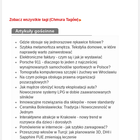
Zobacz wszystkie tagi (Chmura Tagów)
Artykuły gościnne
Gdzie stosuje się jednorazowe rękawice foliowe?
Szybka metamorfoza wnętrza. Tekstylia domowe, w które
naprawdę warto zainwestować
Elektroniczne faktury - czym są i jak je wystawiać
Porsche 911 - dlaczego to jeden z najcześciej
wynajmowanych samochodów sportowych w Polsce?
Tomografia komputerowa szczęki i żuchwy we Wrocławiu
Na czym polega obsługa prawna organizacji
pozarządowych?
Jak mądrze obniżyć koszty eksploatacji auta?
Nowoczesne systemy LPG w dobie zaawansowanych
silników
Innowacyjne rozwiązania dla sklepów - nowe standardy
Ceramika Bolesławiecka: Tradycja i Nowoczesność w
Jednym
Interaktywne atrakcje w Krakowie - nowy trend w
rozrywce dla dzieci i dorosłych
Pomówienie w internecie - jak szybko zareagować?
Przeszczep włosów w Turcji: jak planowanie 3D, DHI i
Sapphire FUE zmieniają leczenie