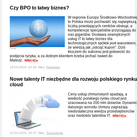
Czy BPO to łatwy biznes?
W regionie Europy Środkowo-Wschodnie
to Polska może pochwalić się największą
liczbą powstających centrów obsługi, a
kompetencje specjalistów przyciągają do
nas gigantów. Dostawa zewnętrznych
usług IT to łatwy biznes dla
technologicznych spółek pod warunkiem,
że wiedzą jak „odciąć kupon”. Dziś
Geralt
kluczem do sukcesu jest gotowość do
podjęcia ryzyka, a za dobrym klientem trzeba jechać nawet do
Malezji.
więcej
19-04-2018, 16:18, Nika,
Pieniądze
Nowe talenty IT niezbędne dla rozwoju polskiego rynk
cloud
Ceny usług chmurowych spadają, a
wielkość polskiego rynku cloud jest
szacowana na 200 mln dolarów. Dynami
dalszego wzrostu chmury zagrażają
niedostateczna wiedza przedsiębiorców
oraz niedobór talentów IT.
więcej
15-03-2018, 19:37, Nika,
Technologie