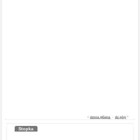
«
strona główna
-
do góry
^
Stopka