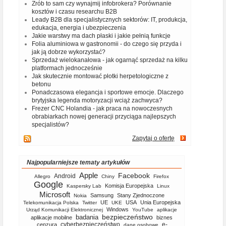
Zrób to sam czy wynajmij infobrokera? Porównanie
kosztów i czasu researchu B2B
Leady B2B dla specjalistycznych sektorów: IT, produkcja,
edukacja, energia i ubezpieczenia
Jakie warstwy ma dach płaski i jakie pełnią funkcje
Folia aluminiowa w gastronomii - do czego się przyda i
jak ją dobrze wykorzystać?
Sprzedaż wielokanałowa - jak ogarnąć sprzedaż na kilku
platformach jednocześnie
Jak skutecznie montować płotki herpetologiczne z
betonu
Ponadczasowa elegancja i sportowe emocje. Dlaczego
brytyjska legenda motoryzacji wciąż zachwyca?
Frezer CNC Holandia - jak praca na nowoczesnych
obrabiarkach nowej generacji przyciąga najlepszych
specjalistów?
Zapytaj o ofertę
Najpopularniejsze tematy artykułów
Apple
Facebook
Android
Allegro
Chiny
Firefox
Google
Komisja Europejska
Kaspersky Lab
Linux
Microsoft
Samsung
Stany Zjednoczone
Nokia
UE
USA
Unia Europejska
Telekomunikacja Polska
Twitter
UKE
Windows
Urząd Komunikacji Elektronicznej
YouTube
aplikacje
bezpieczeństwo
badania
aplikacje mobilne
biznes
cyberbezpieczeństwo
e-
cenzura
dane osobowe