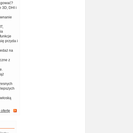
eagować?
 3D, DHI i
ównanie
T,
ia
funkcje
ię przyda i
zedaż na
czne z
e.
iąż
zesnych
jlepszych
 włoską
 ofertę