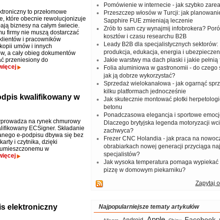
Pomówienie w internecie - jak szybko zar
ktroniczny to przełomowe
Przeszczep włosów w Turcji: jak planowanie
e, które obecnie rewolucjonizuje
Sapphire FUE zmieniają leczenie
ałają biznesy na całym świecie.
Zrób to sam czy wynajmij infobrokera? Por
mu firmy nie muszą dostarczać
kosztów i czasu researchu B2B
klientów i pracowników
Leady B2B dla specjalistycznych sektorów: I
 kopii umów i innych
produkcja, edukacja, energia i ubezpieczen
w, a cały obieg dokumentów
ć przeniesiony do
Jakie warstwy ma dach płaski i jakie pełnią 
więcej
Folia aluminiowa w gastronomii - do czego s
jak ją dobrze wykorzystać?
Sprzedaż wielokanałowa - jak ogarnąć spr
kilku platformach jednocześnie
dpis kwalifikowany w
Jak skutecznie montować płotki herpetologi
betonu
Ponadczasowa elegancja i sportowe emocj
wprowadza na rynek chmurowy
Dlaczego brytyjska legenda motoryzacji wc
lifikowany ECSigner. Składanie
zachwyca?
anego e-podpisu dbywa się bez
Frezer CNC Holandia - jak praca na nowoc
karty i czytnika, dzięki
obrabiarkach nowej generacji przyciąga na
 umieszczonemu w
specjalistów?
więcej
Jak wysoka temperatura pomaga wypiekać
pizzę w domowym piekarniku?
Zapytaj o
s elektroniczny
Najpopularniejsze tematy artykułów
Apple
Facebook