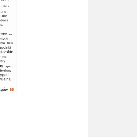
Firefox
Linux
zone
Unia
ndows
ia
erce
e-
stycje
yka
nols
podatki
utorskie
prasy
isy
ny
spam
telefony
ygasl
ktualna
agów