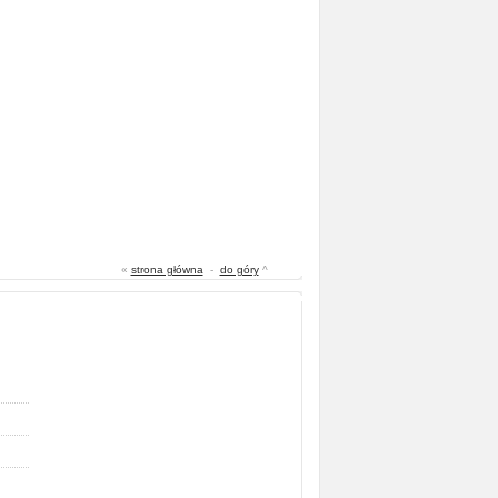
«
strona główna
-
do góry
^