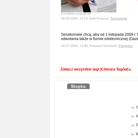
©istockphoto.com/podgorsek
06-05-2009, 13:13, Arek Kuryzna,
Technologie
Senatorowie chcą, aby od 1 listopada 2009 r. f
odwołania także w formie elektronicznej (Ga
28-07-2008, 13:48, Krzysztof Gontarek,
Pieniądze
Zobacz wszystkie tagi (Chmura Tagów)
Stopka
O
P
M