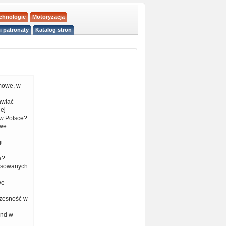
echnologie
Motoryzacja
i patronaty
Katalog stron
mowe, w
tawiać
ej
w Polsce?
 we
i
a?
nsowanych
we
czesność w
end w