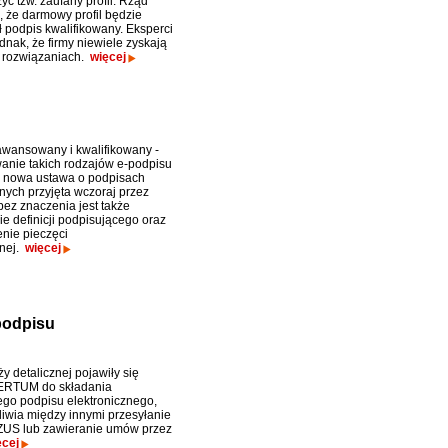
yć tzw. zaufany profil. Rząd
 że darmowy profil będzie
 podpis kwalifikowany. Eksperci
dnak, że firmy niewiele zyskają
 rozwiązaniach.
więcej
awansowany i kwalifikowany -
anie takich rodzajów e-podpisu
 nowa ustawa o podpisach
nych przyjęta wczoraj przez
bez znaczenia jest także
ie definicji podpisującego oraz
nie pieczęci
znej.
więcej
podpisu
y detalicznej pojawiły się
ERTUM do składania
go podpisu elektronicznego,
liwia między innymi przesyłanie
 ZUS lub zawieranie umów przez
ęcej