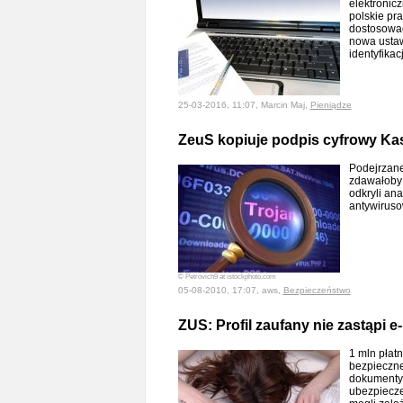
elektronic
polskie pr
dostosować
nowa ustaw
identyfikac
25-03-2016, 11:07, Marcin Maj,
Pieniądze
ZeuS kopiuje podpis cyfrowy Ka
Podejrzane
zdawałoby 
odkryli ana
antywiruso
© Petrovich9 at istockphoto.com
05-08-2010, 17:07, aws,
Bezpieczeństwo
ZUS: Profil zaufany nie zastąpi 
1 mln płatn
bezpieczne
dokumenty
ubezpiecze