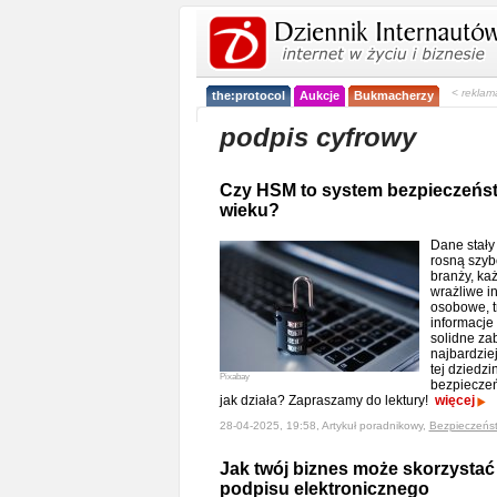
< reklam
the:protocol
Aukcje
Bukmacherzy
podpis cyfrowy
Czy HSM to system bezpieczeńst
wieku?
Dane stały
rosną szybc
branży, ka
wrażliwe in
osobowe, t
informacje
solidne za
najbardzi
tej dziedzi
Pixabay
bezpieczeń
jak działa? Zapraszamy do lektury!
więcej
28-04-2025, 19:58, Artykuł poradnikowy,
Bezpieczeńs
Jak twój biznes może skorzysta
podpisu elektronicznego