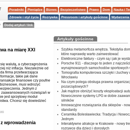
Poradniki
Pieniądze
Biznes
Bezpieczeństwo
Prawo
Dom
Nauka i T
Zdrowie i styl życia
Rozrywka
Pressroom i artykuły gościnne
Wydarzenia 
a
Dodaj artykuł / link
Artykuły gościnne
wa na miarę XXI
Szybka metamorfoza wnętrza. Tekstylia do
które naprawdę warto zainwestować
Elektroniczne faktury - czym są i jak je wys
Porsche 911 - dlaczego to jeden z najcześci
 się walutą, a cyberzagrożenia
wynajmowanych samochodów sportowych 
iej niż inflacja. Niezależnie od
żda firma przetwarzająca
Tomografia komputerowa szczęki i żuchwy
formacje, takie jak dane
Wrocławiu
ransakcje finansowe czy poufne
Na czym polega obsługa prawna organizacj
 biznesowe, musi wdrożyć
pozarządowych?
bezpieczenia. Jednym z
Jak mądrze obniżyć koszty eksploatacji aut
ej zaawansowanych rozwiązań w
Nowoczesne systemy LPG w dobie zaawa
nie jest sprzętowy moduł
silników
stwa. Chcesz się dowiedzieć
Innowacyjne rozwiązania dla sklepów - no
standardy
two
Ceramika Bolesławiecka: Tradycja i Nowo
Jednym
ć z wprowadzenia
Interaktywne atrakcje w Krakowie - nowy tr
rozrywce dla dzieci i dorosłych