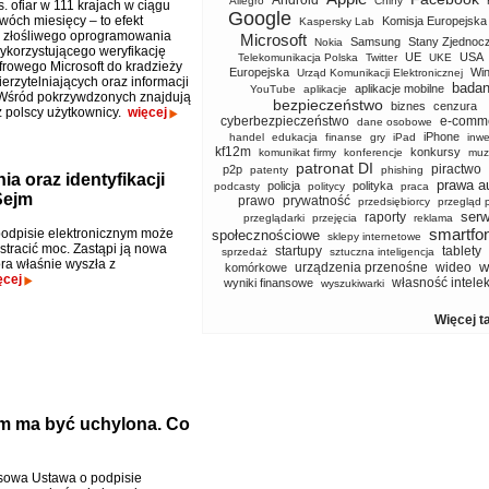
Android
Allegro
Chiny
. ofiar w 111 krajach w ciągu
Google
wóch miesięcy – to efekt
Komisja Europejska
Kaspersky Lab
 złośliwego oprogramowania
Microsoft
Samsung
Stany Zjednoc
Nokia
ykorzystującego weryfikację
UE
USA
Telekomunikacja Polska
Twitter
UKE
frowego Microsoft do kradzieży
Europejska
Wi
Urząd Komunikacji Elektronicznej
erzytelniających oraz informacji
badan
aplikacje mobilne
YouTube
aplikacje
Wśród pokrzywdzonych znajdują
bezpieczeństwo
biznes
cenzura
ż polscy użytkownicy.
więcej
cyberbezpieczeństwo
e-comm
dane osobowe
iPhone
handel
edukacja
finanse
gry
iPad
inwe
kf12m
konkursy
komunikat firmy
konferencje
muz
patronat DI
piractwo
p2p
patenty
phishing
a oraz identyfikacji
prawa a
policja
polityka
podcasty
politycy
praca
Sejm
prawo
prywatność
przedsiębiorcy
przegląd 
serw
raporty
przeglądarki
przejęcia
reklama
smartfo
odpisie elektronicznym może
społecznościowe
sklepy internetowe
tracić moc. Zastąpi ją nowa
startupy
tablety
sprzedaż
sztuczna inteligencja
óra właśnie wyszła z
w
urządzenia przenośne
wideo
komórkowe
ęcej
własność intele
wyniki finansowe
wyszukiwarki
Więcej t
ym ma być uchylona. Co
sowa Ustawa o podpisie