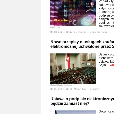
Ponad 2 tys
zaledwie d
aktywności
ZLoader, w
podpisu cy
danych uwi
poufnych. 
się równie
check point
05-01-2022, 12:47, pressroom ,
Bezpieczeństwo
Nowe przepisy o usługach zaufani
elektronicznej uchwalone przez 
Ustawa o p
niebawem s
ustawa, kt
Sejmu.
wi
DeZet / Shutterstock.com
06-09-2016, 12:11, Marcin Maj,
Pieniądze
Ustawa o podpisie elektroniczn
będzie zamiast niej?
Dotychcza