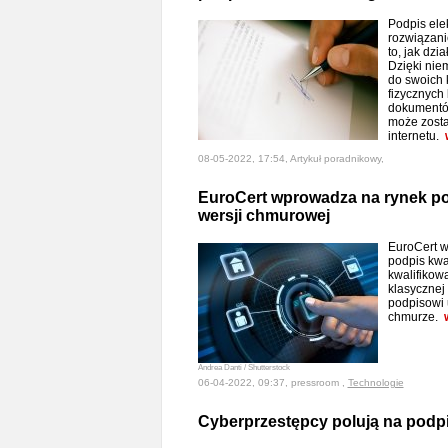
Podpis ele
rozwiązani
to, jak dzi
Dzięki nie
do swoich 
fizycznych
dokumentó
może zosta
internetu.
08-05-2022, 17:54, Artykuł poradnikowy,
EuroCert wprowadza na rynek po
wersji chmurowej
EuroCert 
podpis kwa
kwalifikow
klasycznej 
podpisowi
chmurze.
Andrea Danti / Shutterstock
06-04-2022, 09:37, pressroom ,
Technologie
Cyberprzestępcy polują na podpi