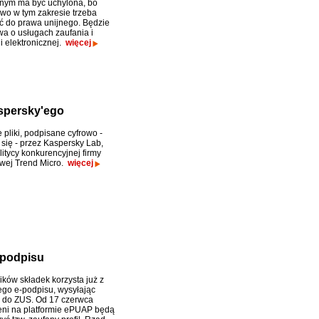
znym ma być uchylona, bo
awo w tym zakresie trzeba
 do prawa unijnego. Będzie
a o usługach zaufania i
ji elektronicznej.
więcej
spersky'ego
 pliki, podpisane cyfrowo -
się - przez Kaspersky Lab,
litycy konkurencyjnej firmy
wej Trend Micro.
więcej
e-podpisu
ików składek korzysta już z
go e-podpisu, wysyłając
 do ZUS. Od 17 czerwca
ni na platformie ePUAP będą