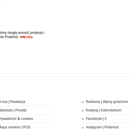
irmy mogły wnosić protesty i
zeta Prawna)
więcej
 nas
|
Redakcja
Reklama
|
Wpisy gościnne
Wywiady
|
Porady
Katalog
|
Kalendarium
rywatność
&
cookies
Facebook
|
X
apa serwisu
|
RSS
Instagram
|
Pinterest