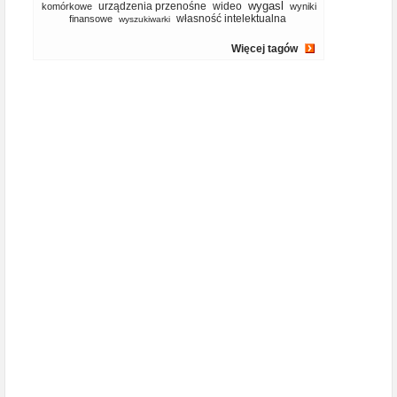
wygasl
urządzenia przenośne
wideo
komórkowe
wyniki
własność intelektualna
finansowe
wyszukiwarki
Więcej tagów