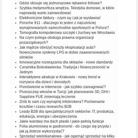
Gdzie stosuje się jednorazowe rękawice foliowe?
Szybka metamorfoza wnętrza. Tekstylia domowe, w które
naprawdę warto zainwestować
Elektroniczne faktury - czym są i jak je wystawiać
Porsche 911 - dlaczego to jeden z najcześciej
wynajmowanych samochodów sportowych w Polsce?
Tomografia komputerowa szczęki i żuchwy we Wrocławiu
Na czym polega obsługa prawna organizacji
pozarządowych?
Jak mądrze obniżyć koszty eksploatacji auta?
Nowoczesne systemy LPG w dobie zaawansowanych
silników
Innowacyjne rozwiązania dla sklepów - nowe standardy
Ceramika Bolesławiecka: Tradycja i Nowoczesność w
Jednym
Interaktywne atrakcje w Krakowie - nowy trend w
rozrywce dla dzieci i dorosłych
Pomówienie w internecie - jak szybko zareagować?
Przeszczep włosów w Turcji: jak planowanie 3D, DHI i
Sapphire FUE zmieniają leczenie
Zrób to sam czy wynajmij infobrokera? Porównanie
kosztów i czasu researchu B2B
Leady B2B dla specjalistycznych sektorów: IT, produkcja,
edukacja, energia i ubezpieczenia
Jakie warstwy ma dach płaski i jakie pełnią funkcje
Folia aluminiowa w gastronomii - do czego się przyda i
jak ją dobrze wykorzystać?
Sprzedaż wielokanałowa - jak ogarnąć sprzedaż na kilku