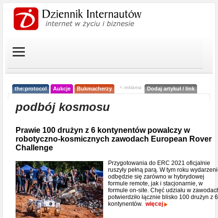
< reklama
the:protocol
Aukcje
Bukmacherzy
Dodaj artykuł / link
podbój kosmosu
Prawie 100 drużyn z 6 kontynentów powalczy w
robotyczno-kosmicznych zawodach European Rover
Challenge
Przygotowania do ERC 2021 oficjalnie
ruszyły pełną parą. W tym roku wydarzen
odbędzie się zarówno w hybrydowej
formule remote, jak i stacjonarnie, w
formule on-site. Chęć udziału w zawodac
potwierdziło łącznie blisko 100 drużyn z 6
kontynentów.
więcej