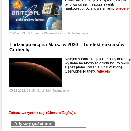
kilkadziesiąt różnych urządzeń, ale nie
było wśród nich jeszcze satelity
naukowego. Dziś to się zmieni.
więcej
21-11-2013, 09:23, Anna Wasilewska-Śpioch,
Technologie
Ludzie polecą na Marsa w 2030 r. To efekt sukcesów
Curiosity
Kolejna sonda taka jak Curiosity może by
wysłana na Marsa za osiem lat. Pojawiły
się też plany wysłania ludzi w stronę
Czerwonej Planety.
więcej
05-12-2012, 08:38, Marcin Maj,
Technologie
Zobacz wszystkie tagi (Chmura Tagów)
Artykuły gościnne