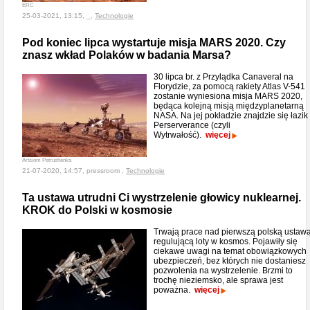
ERC
25-03-2021, 13:15, _,
Technologie
Pod koniec lipca wystartuje misja MARS 2020. Czy
znasz wkład Polaków w badania Marsa?
30 lipca br. z Przylądka Canaveral na
Florydzie, za pomocą rakiety Atlas V-541
zostanie wyniesiona misja MARS 2020,
będąca kolejną misją międzyplanetarną
NASA. Na jej pokładzie znajdzie się łazik
Perserverance (czyli
Wytrwałość).
więcej
Artsiom Petrushenka
21-07-2020, 14:57, pressroom ,
Technologie
Ta ustawa utrudni Ci wystrzelenie głowicy nuklearnej.
KROK do Polski w kosmosie
Trwają prace nad pierwszą polską ustaw
regulującą loty w kosmos. Pojawiły się
ciekawe uwagi na temat obowiązkowych
ubezpieczeń, bez których nie dostaniesz
pozwolenia na wystrzelenie. Brzmi to
trochę nieziemsko, ale sprawa jest
poważna.
więcej