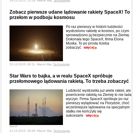
29-12-2015, 13:19, Marcin Maj,
Technologie
Zobacz pierwsze udane lądowanie rakiety SpaceX! To
przełom w podboju kosmosu
Po raz pierwszy w historii ludzkości
wystrzelono rakietę w kosmos, po czym
sprowadzono ją bezpiecznie na Ziemię.
Dokonała tego SpaceX, firma Elona
Muska. To po prostu trzeba
zobaczyć.
więcej
22-12-2015, 08:11, Marcin Maj,
Technologie
Star Wars to bajka, a w realu SpaceX spróbuje
przełomowego lądowania rakietą. To trzeba zobaczyć
Ludzkość wystrzeliła już wiele rakiet, ale
powrócenie rakietą na Ziemię to nie lada
wyczyn. Firma SpaceX spróbuje po raz
pierwszy wylądować na Florydzie, choć
wcześniejsze lądowania na specjalnym
statku nie kończyły się
sukcesami.
więcej
SpaceX
21-12-2015, 09:46, Marcin Maj,
Technologie