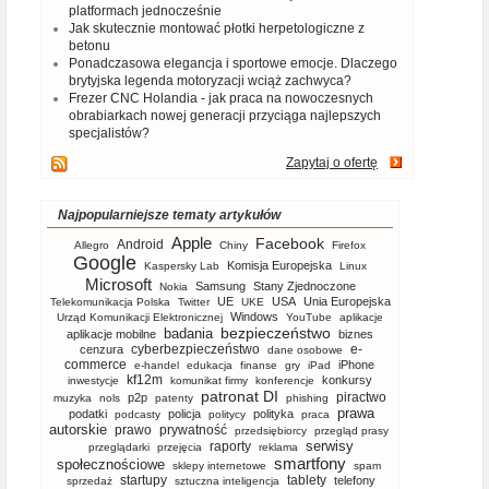
platformach jednocześnie
Jak skutecznie montować płotki herpetologiczne z
betonu
Ponadczasowa elegancja i sportowe emocje. Dlaczego
brytyjska legenda motoryzacji wciąż zachwyca?
Frezer CNC Holandia - jak praca na nowoczesnych
obrabiarkach nowej generacji przyciąga najlepszych
specjalistów?
Zapytaj o ofertę
Najpopularniejsze tematy artykułów
Apple
Facebook
Android
Allegro
Chiny
Firefox
Google
Komisja Europejska
Kaspersky Lab
Linux
Microsoft
Samsung
Stany Zjednoczone
Nokia
UE
USA
Unia Europejska
Telekomunikacja Polska
Twitter
UKE
Windows
Urząd Komunikacji Elektronicznej
YouTube
aplikacje
bezpieczeństwo
badania
aplikacje mobilne
biznes
cyberbezpieczeństwo
e-
cenzura
dane osobowe
commerce
iPhone
e-handel
edukacja
finanse
gry
iPad
kf12m
konkursy
inwestycje
komunikat firmy
konferencje
patronat DI
piractwo
p2p
muzyka
nols
patenty
phishing
prawa
podatki
policja
polityka
podcasty
politycy
praca
autorskie
prawo
prywatność
przedsiębiorcy
przegląd prasy
serwisy
raporty
przeglądarki
przejęcia
reklama
smartfony
społecznościowe
sklepy internetowe
spam
startupy
tablety
telefony
sprzedaż
sztuczna inteligencja