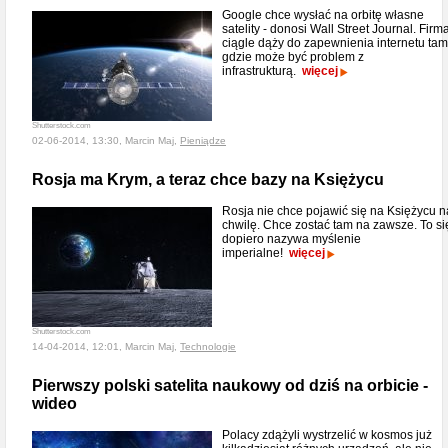
Google chce wysłać na orbitę własne
satelity - donosi Wall Street Journal. Firm
ciągle dąży do zapewnienia internetu tam
gdzie może być problem z
infrastrukturą.
więcej
Shutterstock.com
02-06-2014, 13:30, Marcin Maj,
Pieniądze
Rosja ma Krym, a teraz chce bazy na Księżycu
Rosja nie chce pojawić się na Księżycu n
chwilę. Chce zostać tam na zawsze. To si
dopiero nazywa myślenie
imperialne!
więcej
Shutterstock.com
14-04-2014, 12:01, Marcin Maj,
Technologie
Pierwszy polski satelita naukowy od dziś na orbicie -
wideo
Polacy zdążyli wystrzelić w kosmos już