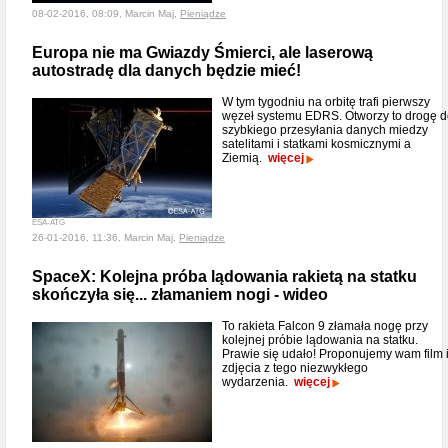
08-02-2016, 08:09, Marcin Maj,
Pieniądze
Europa nie ma Gwiazdy Śmierci, ale laserową
autostradę dla danych będzie mieć!
W tym tygodniu na orbitę trafi pierwszy
węzeł systemu EDRS. Otworzy to drogę 
szybkiego przesyłania danych miedzy
satelitami i statkami kosmicznymi a
Ziemią.
więcej
ESA-ATG
26-01-2016, 11:36, Marcin Maj,
Pieniądze
SpaceX: Kolejna próba lądowania rakietą na statku
skończyła się... złamaniem nogi - wideo
To rakieta Falcon 9 złamała nogę przy
kolejnej próbie lądowania na statku.
Prawie się udało! Proponujemy wam film 
zdjęcia z tego niezwykłego
wydarzenia.
więcej