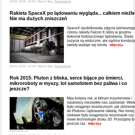
18-01-2016, 15:04, Marcin Maj,
Technologie
Rakieta SpaceX po lądowaniu wygląda... całkiem nieźle
Nie ma dużych zniszczeń
SpaceX opublikowała zdjęcia pierwszeg
członu rakiety Falcon 9, który w grudniu
dokonał historycznego lądowania. Ślady
zużycia są widoczne, ale ogólna kondycj
rakiety wydaje się niezła.
więcej
04-01-2016, 14:09, Marcin Maj,
Technologie
Rok 2015: Pluton z bliska, serce bijące po śmierci,
mikroroboty w myszy, lot samolotem bez paliwa i co
jeszcze?
Mija kolejny rok, w którym inżynierowie i
naukowcy niezwykle nas zadziwiali. Wiel
było osiągnięć kosmicznych, jak zbliżenie
do Plutona i lądowanie rakietą. Nie mniej
ciekawe były osiągnięcia neuronauki czy
nowe technologie druku 3D. Przeżyjmy to
jeszcze raz.
więcej
SolarImpulse.com