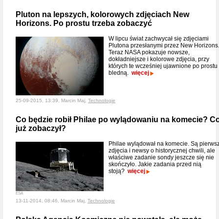
Pluton na lepszych, kolorowych zdjęciach New
Horizons. Po prostu trzeba zobaczyć
W lipcu świat zachwycał się zdjęciami
Plutona przesłanymi przez New Horizons
Teraz NASA pokazuje nowsze,
dokładniejsze i kolorowe zdjęcia, przy
których te wcześniej ujawnione po prostu
bledną.
więcej
25-09-2015, 13:39, Marcin Maj,
Technologie
Co będzie robił Philae po wylądowaniu na komecie? C
już zobaczył?
Philae wylądował na komecie. Są pierws
zdjęcia i newsy o historycznej chwili, ale
właściwe zadanie sondy jeszcze się nie
skończyło. Jakie zadania przed nią
stoją?
więcej
ESA
13-11-2014, 08:46, Marcin Maj,
Technologie