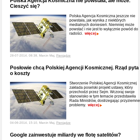
Polska Agencja Kosmiczna nie powstała, ale może.
Cieszyć się?
Polska Agencja Kosmiczna jeszcze nie
powstała, jak wynika z niektórych
medialnych doniesień. Niemniej może
powstać i nie jest to wyłącznie powód do
radości.
więcej
28-07-2014, 08:38, Marcin Maj,
Pieniądze
Posłowie chcą Polskiej Agencji Kosmicznej. Rząd pyta
o koszty
Stworzenie Polskiej Agencji Kosmicznej
zakłada poselski projekt ustawy, który
przechodzi przez Sejm. Wczoraj swoje
stanowisko w tym temacie przedstawiła
Rada Ministrów, dostrzegając przyziemne
problemy.
więcej
04-06-2014, 15:10, Marcin Maj,
Pieniądze
Google zainwestuje miliardy we flotę satelitów?