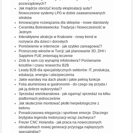
pozarządowych?
Jak mądrze obniżyć koszty eksploatacji auta?
Nowoczesne systemy LPG w dobie zaawansowanych
silników
Innowacyjne rozwiązania dla sklepów - nowe standardy
Ceramika Bolesławiecka: Tradycja i Nowoczesność w
Jednym
Interaktywne atrakcje w Krakowie - nowy trend w
rozrywce dla dzieci i dorosłych
Pomówienie w internecie - jak szybko zareagować?
Przeszczep włosów w Turcji: jak planowanie 3D, DHI i
Sapphire FUE zmieniają leczenie
Zrób to sam czy wynajmij infobrokera? Porównanie
kosztów i czasu researchu B2B
Leady B2B dla specjalistycznych sektorów: IT, produkcja,
edukacja, energia i ubezpieczenia
Jakie warstwy ma dach płaski i jakie pełnią funkcje
Folia aluminiowa w gastronomii - do czego się przyda i
jak ją dobrze wykorzystać?
Sprzedaż wielokanałowa - jak ogarnąć sprzedaż na kilku
platformach jednocześnie
Jak skutecznie montować płotki herpetologiczne z
betonu
Ponadczasowa elegancja i sportowe emocje. Dlaczego
brytyjska legenda motoryzacji wciąż zachwyca?
Frezer CNC Holandia - jak praca na nowoczesnych
obrabiarkach nowej generacji przyciąga najlepszych
specjalistów?