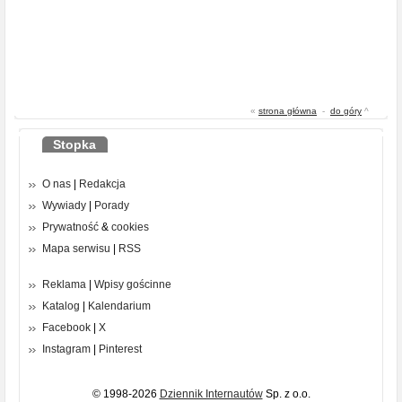
«
strona główna
-
do góry
^
Stopka
O nas
|
Redakcja
Wywiady
|
Porady
Prywatność
&
cookies
Mapa serwisu
|
RSS
Reklama
|
Wpisy gościnne
Katalog
|
Kalendarium
Facebook
|
X
Instagram
|
Pinterest
© 1998-2026
Dziennik Internautów
Sp. z o.o.