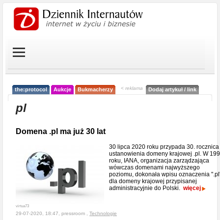
< reklama
the:protocol
Aukcje
Bukmacherzy
Dodaj artykuł / link
pl
Domena .pl ma już 30 lat
30 lipca 2020 roku przypada 30. rocznica
ustanowienia domeny krajowej .pl. W 19
roku, IANA, organizacja zarządzająca
wówczas domenami najwyższego
poziomu, dokonała wpisu oznaczenia ".pl
dla domeny krajowej przypisanej
administracyjnie do Polski.
więcej
virtua73
29-07-2020, 18:47, pressroom ,
Technologie