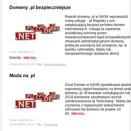
Domeny .pl bezpieczniejsze
Rejestr domeny .pl w NASK wprowadził
nową usługę - .pl Registry Lock -
zwiększającą bezpieczeństwo domen
internetowych. Usługa ta zapewnia
dodatkową ochronę przed
nieautoryzowanymi bądź przypadkowymi
zmianami administracyjnymi domeny,
próbą jej usunięcia lub przejęcia, np. w
wyniku cyberataku, błędu lub
© talaj - istockphoto.com
nieuprawnionego działania strony
trzeciej.
więcej
23-04-2019, 22:03, Nika,
Bezpieczeństwo
Moda na .pl
Dział Domen w NASK opublikował właśn
najnowszy raport kwartalny na temat rynk
domeny .pl. W kwartale zamykającym rok
2018 ponownie zanotowano wzrost
zainteresowania tą "końcówką". Mamy do
czynienia z najwyższym wskaźnikiem
odnowień tej domeny od prawie 10
lat.
więcej
© talaj - istockphoto.com
19-02-2019, 21:21, Nika,
Pieniądze