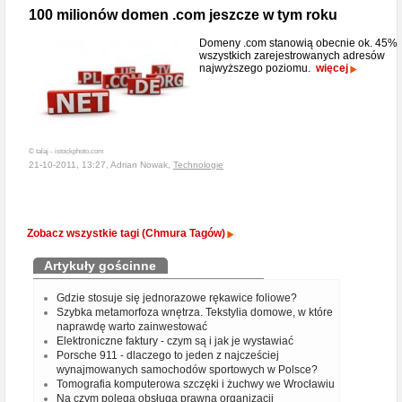
100 milionów domen .com jeszcze w tym roku
Domeny .com stanowią obecnie ok. 45%
wszystkich zarejestrowanych adresów
najwyższego poziomu.
więcej
© talaj - istockphoto.com
21-10-2011, 13:27, Adrian Nowak,
Technologie
Zobacz wszystkie tagi (Chmura Tagów)
Artykuły gościnne
Gdzie stosuje się jednorazowe rękawice foliowe?
Szybka metamorfoza wnętrza. Tekstylia domowe, w które
naprawdę warto zainwestować
Elektroniczne faktury - czym są i jak je wystawiać
Porsche 911 - dlaczego to jeden z najcześciej
wynajmowanych samochodów sportowych w Polsce?
Tomografia komputerowa szczęki i żuchwy we Wrocławiu
Na czym polega obsługa prawna organizacji