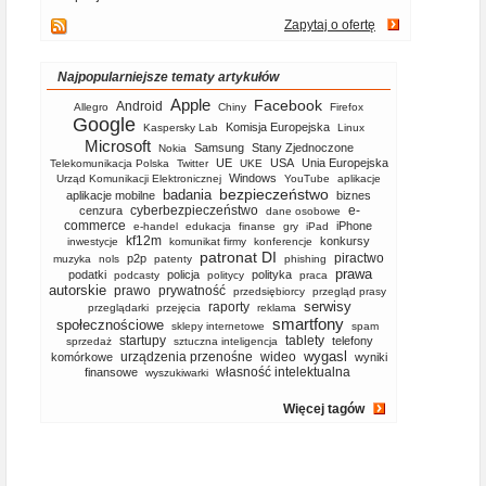
Zapytaj o ofertę
Najpopularniejsze tematy artykułów
Apple
Facebook
Android
Allegro
Chiny
Firefox
Google
Komisja Europejska
Kaspersky Lab
Linux
Microsoft
Samsung
Stany Zjednoczone
Nokia
UE
USA
Unia Europejska
Telekomunikacja Polska
Twitter
UKE
Windows
Urząd Komunikacji Elektronicznej
YouTube
aplikacje
bezpieczeństwo
badania
aplikacje mobilne
biznes
cyberbezpieczeństwo
e-
cenzura
dane osobowe
commerce
iPhone
e-handel
edukacja
finanse
gry
iPad
kf12m
konkursy
inwestycje
komunikat firmy
konferencje
patronat DI
piractwo
p2p
muzyka
nols
patenty
phishing
prawa
podatki
policja
polityka
podcasty
politycy
praca
autorskie
prawo
prywatność
przedsiębiorcy
przegląd prasy
serwisy
raporty
przeglądarki
przejęcia
reklama
smartfony
społecznościowe
sklepy internetowe
spam
startupy
tablety
telefony
sprzedaż
sztuczna inteligencja
wygasl
urządzenia przenośne
wideo
komórkowe
wyniki
własność intelektualna
finansowe
wyszukiwarki
Więcej tagów