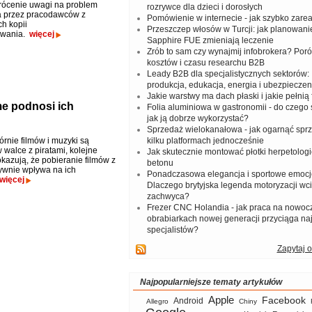
rócenie uwagi na problem
rozrywce dla dzieci i dorosłych
a przez pracodawców z
Pomówienie w internecie - jak szybko zar
h kopii
Przeszczep włosów w Turcji: jak planowanie
owania.
więcej
Sapphire FUE zmieniają leczenie
Zrób to sam czy wynajmij infobrokera? Por
kosztów i czasu researchu B2B
Leady B2B dla specjalistycznych sektorów: I
produkcja, edukacja, energia i ubezpieczen
Jakie warstwy ma dach płaski i jakie pełnią 
me podnosi ich
Folia aluminiowa w gastronomii - do czego s
jak ją dobrze wykorzystać?
Sprzedaż wielokanałowa - jak ogarnąć spr
rnie filmów i muzyki są
kilku platformach jednocześnie
 walce z piratami, kolejne
Jak skutecznie montować płotki herpetologi
kazują, że pobieranie filmów z
betonu
tywnie wpływa na ich
Ponadczasowa elegancja i sportowe emocj
więcej
Dlaczego brytyjska legenda motoryzacji wc
zachwyca?
Frezer CNC Holandia - jak praca na nowoc
obrabiarkach nowej generacji przyciąga na
specjalistów?
Zapytaj o
Najpopularniejsze tematy artykułów
Apple
Facebook
Android
Allegro
Chiny