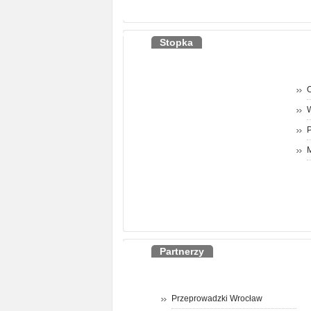
Stopka
O
P
M
Partnerzy
Przeprowadzki Wrocław