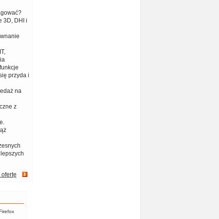
eagować?
 3D, DHI i
ównanie
T,
ia
funkcje
ię przyda i
zedaż na
czne z
e.
iąż
zesnych
jlepszych
 ofertę
Firefox