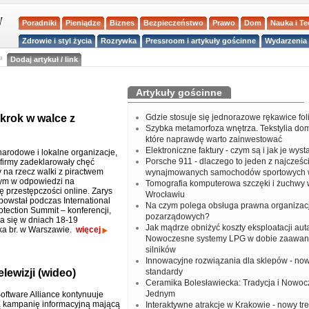
Poradniki
Pieniądze
Biznes
Bezpieczeństwo
Prawo
Dom
Nauka i T
Zdrowie i styl życia
Rozrywka
Pressroom i artykuły gościnne
Wydarzenia 
a
Dodaj artykuł / link
Artykuły gościnne
krok w walce z
Gdzie stosuje się jednorazowe rękawice fo
Szybka metamorfoza wnętrza. Tekstylia do
które naprawdę warto zainwestować
Elektroniczne faktury - czym są i jak je wys
arodowe i lokalne organizacje,
Porsche 911 - dlaczego to jeden z najcześci
i firmy zadeklarowały chęć
 na rzecz walki z piractwem
wynajmowanych samochodów sportowych 
ym w odpowiedzi na
Tomografia komputerowa szczęki i żuchwy
ę przestępczości online. Zarys
Wrocławiu
powstał podczas International
Na czym polega obsługa prawna organizacj
otection Summit – konferencji,
pozarządowych?
ła się w dniach 18-19
Jak mądrze obniżyć koszty eksploatacji aut
ka br. w Warszawie.
więcej
Nowoczesne systemy LPG w dobie zaawa
silników
Innowacyjne rozwiązania dla sklepów - no
lewizji (wideo)
standardy
Ceramika Bolesławiecka: Tradycja i Nowo
Jednym
oftware Alliance kontynuuje
ą kampanię informacyjną mającą
Interaktywne atrakcje w Krakowie - nowy tr