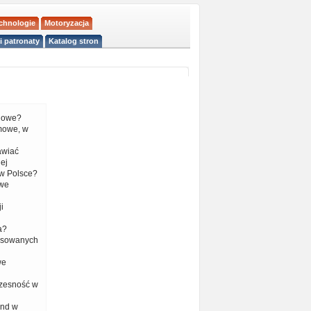
echnologie
Motoryzacja
i patronaty
Katalog stron
liowe?
mowe, w
tawiać
ej
w Polsce?
 we
i
a?
nsowanych
we
czesność w
end w