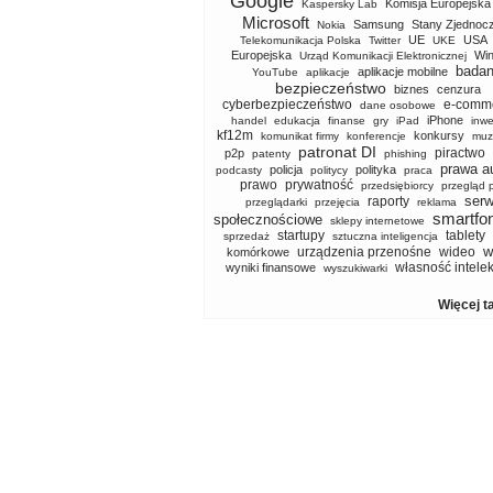
Google
Komisja Europejska
Kaspersky Lab
Microsoft
Samsung
Stany Zjednoc
Nokia
UE
USA
Telekomunikacja Polska
Twitter
UKE
Europejska
Wi
Urząd Komunikacji Elektronicznej
badan
aplikacje mobilne
YouTube
aplikacje
bezpieczeństwo
biznes
cenzura
cyberbezpieczeństwo
e-comm
dane osobowe
iPhone
handel
edukacja
finanse
gry
iPad
inwe
kf12m
konkursy
komunikat firmy
konferencje
muz
patronat DI
piractwo
p2p
patenty
phishing
prawa a
policja
polityka
podcasty
politycy
praca
prawo
prywatność
przedsiębiorcy
przegląd 
serw
raporty
przeglądarki
przejęcia
reklama
smartfo
społecznościowe
sklepy internetowe
startupy
tablety
sprzedaż
sztuczna inteligencja
w
urządzenia przenośne
wideo
komórkowe
własność intele
wyniki finansowe
wyszukiwarki
Więcej t