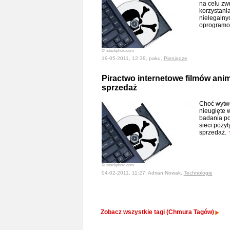
na celu zw
korzystani
nielegalnyc
oprogram
© istockphoto.com
19-05-2011, 12:39, paku,
Pieniądze
Piractwo internetowe filmów ani
sprzedaż
Choć wytwó
nieugięte w
badania po
sieci pozy
sprzedaż.
© istockphoto.com
04-02-2011, 11:27, Adrian Nowak,
Technologie
Zobacz wszystkie tagi (Chmura Tagów)