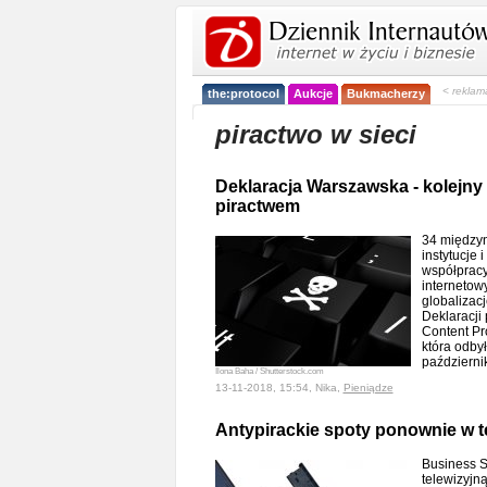
< reklam
the:protocol
Aukcje
Bukmacherzy
piractwo w sieci
Deklaracja Warszawska - kolejny 
piractwem
34 międzyn
instytucje 
współpracy
internetow
globalizacj
Deklaracji 
Content Pr
która odby
październi
Ilona Baha / Shutterstock.com
13-11-2018, 15:54, Nika,
Pieniądze
Antypirackie spoty ponownie w te
Business S
telewizyjn