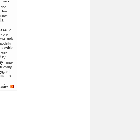
Linux
zone
Unia
ndows
ia
erce
e-
stycje
yka
nols
podatki
utorskie
prasy
isy
ny
spam
telefony
ygasl
ktualna
agów