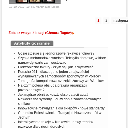
19-10-2012, 10:44, Marcin Maj,
Media
1
2
następna
Zobacz wszystkie tagi (Chmura Tagów)
Artykuły gościnne
Gdzie stosuje się jednorazowe rękawice foliowe?
Szybka metamorfoza wnętrza. Tekstylia domowe, w które
naprawdę warto zainwestować
Elektroniczne faktury - czym są i jak je wystawiać
Porsche 911 - dlaczego to jeden z najcześciej
wynajmowanych samochodów sportowych w Polsce?
Tomografia komputerowa szczęki i żuchwy we Wrocławiu
Na czym polega obsługa prawna organizacji
pozarządowych?
Jak mądrze obniżyć koszty eksploatacji auta?
Nowoczesne systemy LPG w dobie zaawansowanych
silników
Innowacyjne rozwiązania dla sklepów - nowe standardy
Ceramika Bolesławiecka: Tradycja i Nowoczesność w
Jednym
Interaktywne atrakcje w Krakowie - nowy trend w
rozrywce dla dzieci i dorosłych