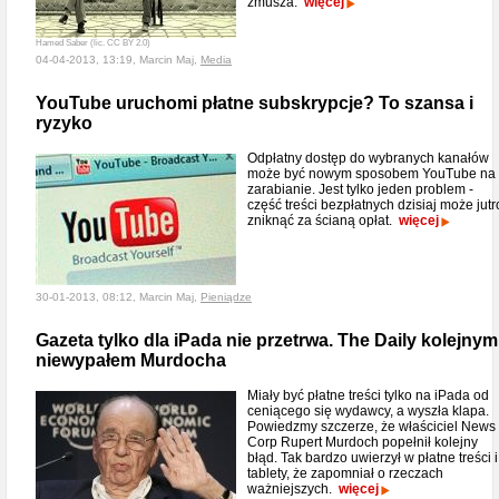
zmusza.
więcej
Hamed Saber (lic. CC BY 2.0)
04-04-2013, 13:19, Marcin Maj,
Media
YouTube uruchomi płatne subskrypcje? To szansa i
ryzyko
Odpłatny dostęp do wybranych kanałów
może być nowym sposobem YouTube na
zarabianie. Jest tylko jeden problem -
część treści bezpłatnych dzisiaj może jutr
zniknąć za ścianą opłat.
więcej
30-01-2013, 08:12, Marcin Maj,
Pieniądze
Gazeta tylko dla iPada nie przetrwa. The Daily kolejnym
niewypałem Murdocha
Miały być płatne treści tylko na iPada od
ceniącego się wydawcy, a wyszła klapa.
Powiedzmy szczerze, że właściciel News
Corp Rupert Murdoch popełnił kolejny
błąd. Tak bardzo uwierzył w płatne treści i
tablety, że zapomniał o rzeczach
ważniejszych.
więcej