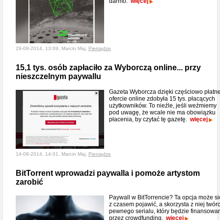
darmo.
więcej
29-09-2014, 13:09, Marcin Maj,
Pieniądze
15,1 tys. osób zapłaciło za Wyborczą online... przy
nieszczelnym paywallu
Gazeta Wyborcza dzięki częściowo płatne
ofercie online zdobyła 15 tys. płacących
użytkowników. To nieźle, jeśli weźmiemy
pod uwagę, że wcale nie ma obowiązku
płacenia, by czytać tę gazetę.
więcej
14-08-2014, 14:01, Marcin Maj,
Pieniądze
BitTorrent wprowadzi paywalla i pomoże artystom
zarobić
Paywall w BitTorrencie? Ta opcja może si
z czasem pojawić, a skorzysta z niej twór
pewnego serialu, który będzie finansowa
przez crowdfunding.
więcej