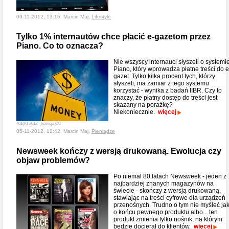
09-11-2012, 13:16, Marcin Maj,
Lifestyle
Tylko 1% internautów chce płacić e-gazetom przez
Piano. Co to oznacza?
Nie wszyscy internauci słyszeli o systemi
Piano, który wprowadza płatne treści do e
gazet. Tylko kilka procent tych, którzy
słyszeli, ma zamiar z tego systemu
korzystać - wynika z badań IIBR. Czy to
znaczy, że płatny dostęp do treści jest
skazany na porażkę?
Niekoniecznie.
więcej
401(K) 2012 - licencja CC
05-11-2012, 12:42, Marcin Maj,
Pieniądze
Newsweek kończy z wersją drukowaną. Ewolucja czy
objaw problemów?
Po niemal 80 latach Newsweek - jeden z
najbardziej znanych magazynów na
świecie - skończy z wersją drukowaną,
stawiając na treści cyfrowe dla urządzeń
przenośnych. Trudno o tym nie myśleć ja
o końcu pewnego produktu albo... ten
produkt zmienia tylko nośnik, na którym
będzie docierał do klientów.
więcej