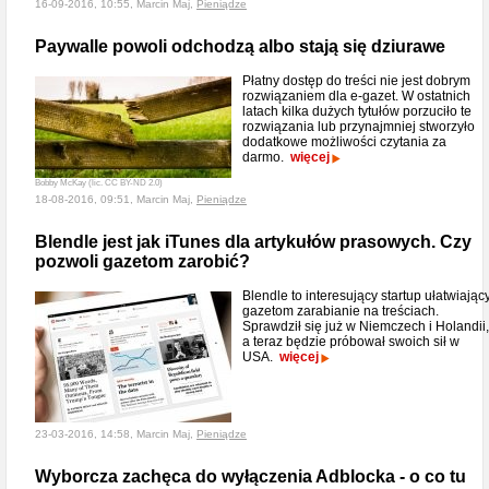
16-09-2016, 10:55, Marcin Maj,
Pieniądze
Paywalle powoli odchodzą albo stają się dziurawe
Płatny dostęp do treści nie jest dobrym
rozwiązaniem dla e-gazet. W ostatnich
latach kilka dużych tytułów porzuciło te
rozwiązania lub przynajmniej stworzyło
dodatkowe możliwości czytania za
darmo.
więcej
Bobby McKay (lic. CC BY-ND 2.0)
18-08-2016, 09:51, Marcin Maj,
Pieniądze
Blendle jest jak iTunes dla artykułów prasowych. Czy
pozwoli gazetom zarobić?
Blendle to interesujący startup ułatwiając
gazetom zarabianie na treściach.
Sprawdził się już w Niemczech i Holandii,
a teraz będzie próbował swoich sił w
USA.
więcej
23-03-2016, 14:58, Marcin Maj,
Pieniądze
Wyborcza zachęca do wyłączenia Adblocka - o co tu