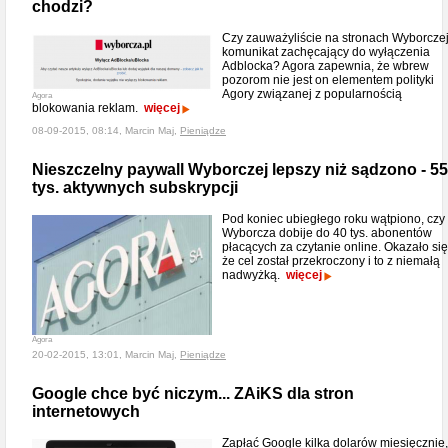
chodzi?
Czy zauważyliście na stronach Wyborcze
komunikat zachęcający do wyłączenia
Adblocka? Agora zapewnia, że wbrew
pozorom nie jest on elementem polityki
Agory związanej z popularnością
Agora
blokowania reklam.
więcej
08-09-2015, 08:14, Marcin Maj,
Pieniądze
Nieszczelny paywall Wyborczej lepszy niż sądzono - 55
tys. aktywnych subskrypcji
Pod koniec ubiegłego roku wątpiono, czy
Wyborcza dobije do 40 tys. abonentów
płacących za czytanie online. Okazało się
że cel został przekroczony i to z niemałą
nadwyżką.
więcej
Agora
20-02-2015, 13:01, Marcin Maj,
Pieniądze
Google chce być niczym... ZAiKS dla stron
internetowych
Zapłać Google kilka dolarów miesięcznie,