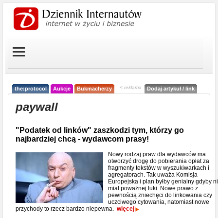
< reklama
the:protocol
Aukcje
Bukmacherzy
Dodaj artykuł / link
paywall
"Podatek od linków" zaszkodzi tym, którzy go
najbardziej chcą - wydawcom prasy!
Nowy rodzaj praw dla wydawców ma
otworzyć drogę do pobierania opłat za
fragmenty tekstów w wyszukiwarkach i
agregatorach. Tak uważa Komisja
Europejska i plan byłby genialny gdyby n
miał poważnej luki. Nowe prawo z
pewnością zniechęci do linkowania czy
uczciwego cytowania, natomiast nowe
przychody to rzecz bardzo niepewna.
więcej