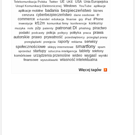
UE
USA
Unia Europejska
Telekomunikacja Polska
Twitter
UKE
Windows
Urząd Komunikacji Elektronicznej
YouTube
aplikacje
bezpieczeństwo
badania
aplikacje mobilne
biznes
cyberbezpieczeństwo
e-
cenzura
dane osobowe
commerce
iPhone
e-handel
edukacja
finanse
gry
iPad
kf12m
konkursy
inwestycje
komunikat firmy
konferencje
patronat DI
piractwo
p2p
muzyka
nols
patenty
phishing
prawa
podatki
policja
polityka
podcasty
politycy
praca
autorskie
prawo
prywatność
przedsiębiorcy
przegląd prasy
serwisy
raporty
przeglądarki
przejęcia
reklama
smartfony
społecznościowe
sklepy internetowe
spam
startupy
tablety
telefony
sprzedaż
sztuczna inteligencja
wygasl
urządzenia przenośne
wideo
komórkowe
wyniki
własność intelektualna
finansowe
wyszukiwarki
Więcej tagów