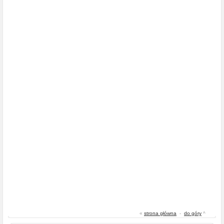
«
strona główna
-
do góry
^