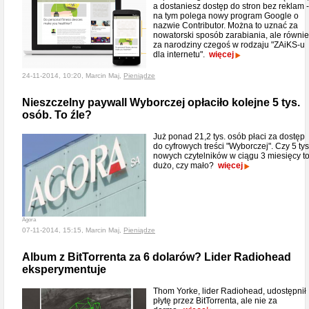
a dostaniesz dostęp do stron bez reklam -
na tym polega nowy program Google o
nazwie Contributor. Można to uznać za
nowatorski sposób zarabiania, ale równi
za narodziny czegoś w rodzaju "ZAiKS-u
dla internetu".
więcej
24-11-2014, 10:20, Marcin Maj,
Pieniądze
Nieszczelny paywall Wyborczej opłaciło kolejne 5 tys.
osób. To źle?
Już ponad 21,2 tys. osób płaci za dostęp
do cyfrowych treści "Wyborczej". Czy 5 tys
nowych czytelników w ciągu 3 miesięcy t
dużo, czy mało?
więcej
Agora
07-11-2014, 15:15, Marcin Maj,
Pieniądze
Album z BitTorrenta za 6 dolarów? Lider Radiohead
eksperymentuje
Thom Yorke, lider Radiohead, udostępnił
płytę przez BitTorrenta, ale nie za