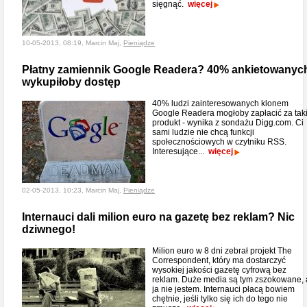
sięgnąć.
więcej
10-05-2013, 08:19, Marcin Maj,
Pieniądze
Płatny zamiennik Google Readera? 40% ankietowanyc
wykupiłoby dostęp
40% ludzi zainteresowanych klonem
Google Readera mogłoby zapłacić za tak
produkt - wynika z sondażu Digg.com. Ci
sami ludzie nie chcą funkcji
społecznościowych w czytniku RSS.
Interesujące...
więcej
02-05-2013, 10:23, Marcin Maj,
Pieniądze
Internauci dali milion euro na gazetę bez reklam? Nic
dziwnego!
Milion euro w 8 dni zebrał projekt The
Correspondent, który ma dostarczyć
wysokiej jakości gazetę cyfrową bez
reklam. Duże media są tym zszokowane, 
ja nie jestem. Internauci płacą bowiem
chętnie, jeśli tylko się ich do tego nie