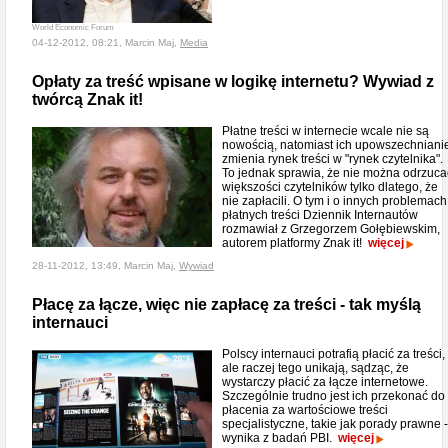
World Economic Forum
04-12-2012, 08:21, Marcin Maj,
Media
Opłaty za treść wpisane w logikę internetu? Wywiad z
twórcą Znak it!
Płatne treści w internecie wcale nie są
nowością, natomiast ich upowszechniani
zmienia rynek treści w "rynek czytelnika".
To jednak sprawia, że nie można odrzuca
większości czytelników tylko dlatego, że
nie zapłacili. O tym i o innych problemach
płatnych treści Dziennik Internautów
rozmawiał z Grzegorzem Gołębiewskim,
autorem platformy Znak it!
więcej
28-11-2012, 13:49, Marcin Maj,
Wywiad
Płacę za łącze, więc nie zapłacę za treści - tak myślą
internauci
Polscy internauci potrafią płacić za treści,
ale raczej tego unikają, sądząc, że
wystarczy płacić za łącze internetowe.
Szczególnie trudno jest ich przekonać do
płacenia za wartościowe treści
specjalistyczne, takie jak porady prawne -
wynika z badań PBI.
więcej