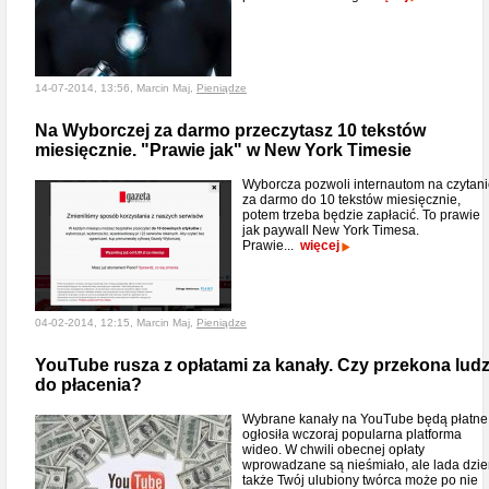
14-07-2014, 13:56, Marcin Maj,
Pieniądze
Na Wyborczej za darmo przeczytasz 10 tekstów
miesięcznie. "Prawie jak" w New York Timesie
Wyborcza pozwoli internautom na czytan
za darmo do 10 tekstów miesięcznie,
potem trzeba będzie zapłacić. To prawie
jak paywall New York Timesa.
Prawie...
więcej
04-02-2014, 12:15, Marcin Maj,
Pieniądze
YouTube rusza z opłatami za kanały. Czy przekona ludz
do płacenia?
Wybrane kanały na YouTube będą płatne
ogłosiła wczoraj popularna platforma
wideo. W chwili obecnej opłaty
wprowadzane są nieśmiało, ale lada dzi
także Twój ulubiony twórca może po nie