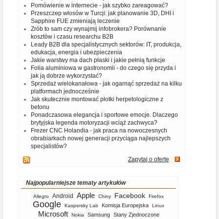
Pomówienie w internecie - jak szybko zareagować?
Przeszczep włosów w Turcji: jak planowanie 3D, DHI i
Sapphire FUE zmieniają leczenie
Zrób to sam czy wynajmij infobrokera? Porównanie
kosztów i czasu researchu B2B
Leady B2B dla specjalistycznych sektorów: IT, produkcja,
edukacja, energia i ubezpieczenia
Jakie warstwy ma dach płaski i jakie pełnią funkcje
Folia aluminiowa w gastronomii - do czego się przyda i
jak ją dobrze wykorzystać?
Sprzedaż wielokanałowa - jak ogarnąć sprzedaż na kilku
platformach jednocześnie
Jak skutecznie montować płotki herpetologiczne z
betonu
Ponadczasowa elegancja i sportowe emocje. Dlaczego
brytyjska legenda motoryzacji wciąż zachwyca?
Frezer CNC Holandia - jak praca na nowoczesnych
obrabiarkach nowej generacji przyciąga najlepszych
specjalistów?
Zapytaj o ofertę
Najpopularniejsze tematy artykułów
Apple
Facebook
Android
Allegro
Chiny
Firefox
Google
Komisja Europejska
Kaspersky Lab
Linux
Microsoft
Samsung
Stany Zjednoczone
Nokia