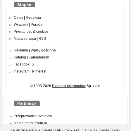
Stopka
O nas
|
Redakcja
Wywiady
|
Porady
Prywatność
&
cookies
Mapa serwisu
|
RSS
Reklama
|
Wpisy gościnne
Katalog
|
Kalendarium
Facebook
|
X
Instagram
|
Pinterest
© 1998-2026
Dziennik Internautów
Sp. z o.o.
Partnerzy
Przeprowadzki Wrocław
Meble: rondigroup.pl
Ta strona używa ciasteczek (cookies).
Czym są ciasteczka?