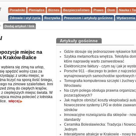
Poradniki
Pieniądze
Biznes
Bezpieczeństwo
Prawo
Dom
Nauka i T
Zdrowie i styl życia
Rozrywka
Pressroom i artykuły gościnne
Wydarzenia 
a
Dodaj artykuł / link
u
Artykuły gościnne
opozycje miejsc na
Gdzie stosuje się jednorazowe rękawice fo
Szybka metamorfoza wnętrza. Tekstylia do
ka Kraków-Balice
które naprawdę warto zainwestować
Elektroniczne faktury - czym są i jak je wys
 wybiera się zimą na urlop,
Porsche 911 - dlaczego to jeden z najcześci
się spędzić wolny czas za
rzystając z uroku miejsc, w
wynajmowanych samochodów sportowych 
na liczyć na sporą ilość śniegu,
Tomografia komputerowa szczęki i żuchwy
ego na zimowe szaleństwo. Inni
Wrocławiu
rzed zimą do ciepłych krajów,
Na czym polega obsługa prawna organizacj
 z cieplejszych miejsc świata. W
pozarządowych?
ejsca można polecieć z lotniska
Jak mądrze obniżyć koszty eksploatacji aut
lice.
więcej
Nowoczesne systemy LPG w dobie zaawa
silników
Innowacyjne rozwiązania dla sklepów - no
standardy
Ceramika Bolesławiecka: Tradycja i Nowo
Jednym
Interaktywne atrakcje w Krakowie - nowy tr