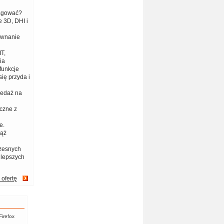
eagować?
 3D, DHI i
ównanie
T,
ia
funkcje
ię przyda i
zedaż na
czne z
e.
iąż
zesnych
jlepszych
 ofertę
Firefox