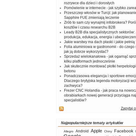
rozrywce dla dzieci i dorosłych
Pomówienie w internecie - jak szybko zar
Przeszczep włosów w Turcji: jak planowanie
Sapphire FUE zmieniają leczenie
Zrób to sam czy wynajmij infobrokera? Por
kosztów i czasu researchu B2B
Leady B2B dla specjalistycznych sektorów: I
produkcja, edukacja, energia i ubezpieczen
Jakie warstwy ma dach płaski i jakie pełnią 
Folia aluminiowa w gastronomii - do czego s
jak ją dobrze wykorzystać?
Sprzedaż wielokanałowa - jak ogarnąć spr
kilku platformach jednocześnie
Jak skutecznie montować płotki herpetologi
betonu
Ponadczasowa elegancja i sportowe emocj
Dlaczego brytyjska legenda motoryzacji wc
zachwyca?
Frezer CNC Holandia - jak praca na nowoc
obrabiarkach nowej generacji przyciąga na
specjalistów?
Zapytaj o
Najpopularniejsze tematy artykułów
Apple
Facebook
Android
Allegro
Chiny