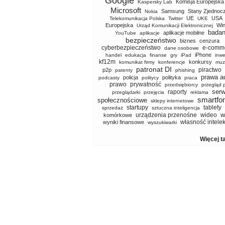
Google
Komisja Europejska
Kaspersky Lab
Microsoft
Samsung
Stany Zjednoc
Nokia
UE
USA
Telekomunikacja Polska
Twitter
UKE
Europejska
Wi
Urząd Komunikacji Elektronicznej
badan
aplikacje mobilne
YouTube
aplikacje
bezpieczeństwo
biznes
cenzura
cyberbezpieczeństwo
e-comm
dane osobowe
iPhone
handel
edukacja
finanse
gry
iPad
inwe
kf12m
konkursy
komunikat firmy
konferencje
muz
patronat DI
piractwo
p2p
patenty
phishing
prawa a
policja
polityka
podcasty
politycy
praca
prawo
prywatność
przedsiębiorcy
przegląd 
serw
raporty
przeglądarki
przejęcia
reklama
smartfo
społecznościowe
sklepy internetowe
startupy
tablety
sprzedaż
sztuczna inteligencja
w
urządzenia przenośne
wideo
komórkowe
własność intele
wyniki finansowe
wyszukiwarki
Więcej t