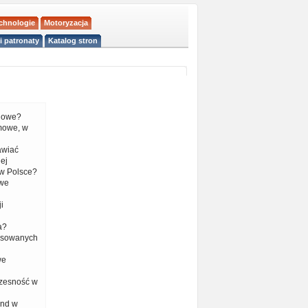
echnologie
Motoryzacja
i patronaty
Katalog stron
liowe?
mowe, w
tawiać
ej
w Polsce?
 we
i
a?
nsowanych
we
czesność w
end w