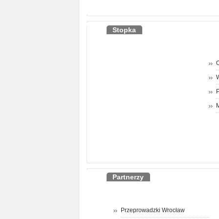
Stopka
O
P
M
Partnerzy
Przeprowadzki Wrocław