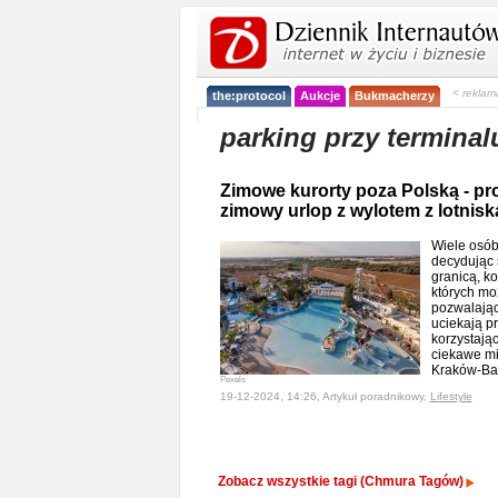
< reklam
the:protocol
Aukcje
Bukmacherzy
parking przy terminal
Zimowe kurorty poza Polską - pr
zimowy urlop z wylotem z lotnis
Wiele osób
decydując 
granicą, ko
których moż
pozwalając
uciekają p
korzystając
ciekawe mi
Kraków-Ba
Pexels
19-12-2024, 14:26, Artykuł poradnikowy,
Lifestyle
Zobacz wszystkie tagi (Chmura Tagów)