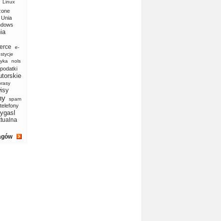
Linux
zone
Unia
ndows
ia
erce
e-
stycje
yka
nols
podatki
utorskie
prasy
isy
ny
spam
telefony
ygasl
ktualna
agów