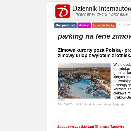
< reklam
the:protocol
Aukcje
Bukmacherzy
parking na ferie zimo
Zimowe kurorty poza Polską - pr
zimowy urlop z wylotem z lotnis
Wiele osób
decydując 
granicą, ko
których moż
pozwalając
uciekają p
korzystając
ciekawe mi
Kraków-Ba
Pexels
19-12-2024, 14:26, Artykuł poradnikowy,
Lifestyle
Zobacz wszystkie tagi (Chmura Tagów)