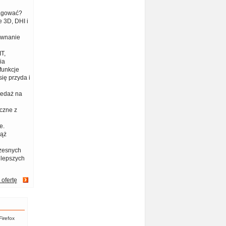
eagować?
 3D, DHI i
ównanie
T,
ia
funkcje
ię przyda i
zedaż na
czne z
e.
iąż
zesnych
jlepszych
 ofertę
Firefox