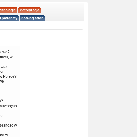
echnologie
Motoryzacja
i patronaty
Katalog stron
liowe?
mowe, w
tawiać
ej
w Polsce?
 we
i
a?
nsowanych
we
czesność w
end w