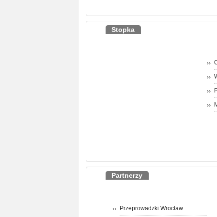
Stopka
O
P
M
Partnerzy
Przeprowadzki Wrocław