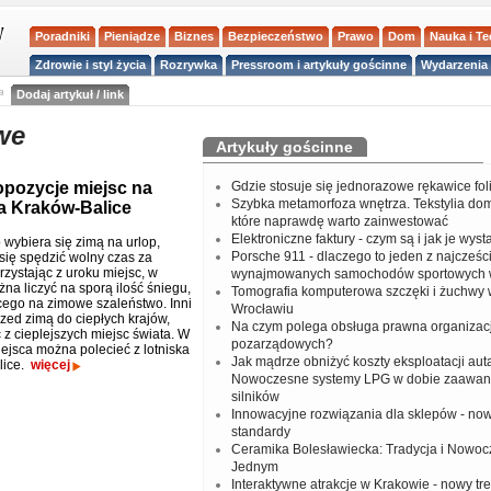
Poradniki
Pieniądze
Biznes
Bezpieczeństwo
Prawo
Dom
Nauka i T
Zdrowie i styl życia
Rozrywka
Pressroom i artykuły gościnne
Wydarzenia 
a
Dodaj artykuł / link
we
Artykuły gościnne
opozycje miejsc na
Gdzie stosuje się jednorazowe rękawice fo
Szybka metamorfoza wnętrza. Tekstylia do
ka Kraków-Balice
które naprawdę warto zainwestować
Elektroniczne faktury - czym są i jak je wys
 wybiera się zimą na urlop,
Porsche 911 - dlaczego to jeden z najcześci
się spędzić wolny czas za
rzystając z uroku miejsc, w
wynajmowanych samochodów sportowych 
na liczyć na sporą ilość śniegu,
Tomografia komputerowa szczęki i żuchwy
ego na zimowe szaleństwo. Inni
Wrocławiu
rzed zimą do ciepłych krajów,
Na czym polega obsługa prawna organizacj
 z cieplejszych miejsc świata. W
pozarządowych?
ejsca można polecieć z lotniska
Jak mądrze obniżyć koszty eksploatacji aut
lice.
więcej
Nowoczesne systemy LPG w dobie zaawa
silników
Innowacyjne rozwiązania dla sklepów - no
standardy
Ceramika Bolesławiecka: Tradycja i Nowo
Jednym
Interaktywne atrakcje w Krakowie - nowy tr