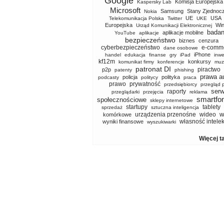
Google
Komisja Europejska
Kaspersky Lab
Microsoft
Samsung
Stany Zjednoc
Nokia
UE
USA
Telekomunikacja Polska
Twitter
UKE
Europejska
Wi
Urząd Komunikacji Elektronicznej
badan
aplikacje mobilne
YouTube
aplikacje
bezpieczeństwo
biznes
cenzura
cyberbezpieczeństwo
e-comm
dane osobowe
iPhone
handel
edukacja
finanse
gry
iPad
inwe
kf12m
konkursy
komunikat firmy
konferencje
muz
patronat DI
piractwo
p2p
patenty
phishing
prawa a
policja
polityka
podcasty
politycy
praca
prawo
prywatność
przedsiębiorcy
przegląd 
serw
raporty
przeglądarki
przejęcia
reklama
smartfo
społecznościowe
sklepy internetowe
startupy
tablety
sprzedaż
sztuczna inteligencja
w
urządzenia przenośne
wideo
komórkowe
własność intele
wyniki finansowe
wyszukiwarki
Więcej t