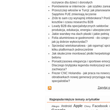
rozrywce dla dzieci i dorosłych
Pomówienie w internecie - jak szybko zar
Przeszczep włosów w Turcji: jak planowanie
Sapphire FUE zmieniają leczenie
Zrób to sam czy wynajmij infobrokera? Por
kosztów i czasu researchu B2B
Leady B2B dla specjalistycznych sektorów: I
produkcja, edukacja, energia i ubezpieczen
Jakie warstwy ma dach płaski i jakie pełnią 
Folia aluminiowa w gastronomii - do czego s
jak ją dobrze wykorzystać?
Sprzedaż wielokanałowa - jak ogarnąć spr
kilku platformach jednocześnie
Jak skutecznie montować płotki herpetologi
betonu
Ponadczasowa elegancja i sportowe emocj
Dlaczego brytyjska legenda motoryzacji wc
zachwyca?
Frezer CNC Holandia - jak praca na nowoc
obrabiarkach nowej generacji przyciąga na
specjalistów?
Zapytaj o
Najpopularniejsze tematy artykułów
Apple
Facebook
Android
Allegro
Chiny