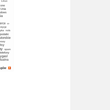
Linux
zone
Unia
ndows
ia
erce
e-
stycje
yka
nols
podatki
utorskie
prasy
isy
ny
spam
telefony
ygasl
ktualna
agów