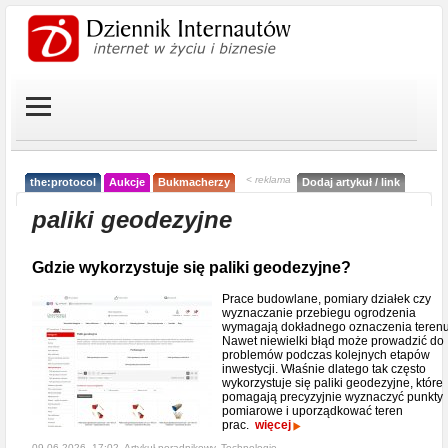
< reklama
the:protocol
Aukcje
Bukmacherzy
Dodaj artykuł / link
paliki geodezyjne
Gdzie wykorzystuje się paliki geodezyjne?
Prace budowlane, pomiary działek czy
wyznaczanie przebiegu ogrodzenia
wymagają dokładnego oznaczenia terenu
Nawet niewielki błąd może prowadzić do
problemów podczas kolejnych etapów
inwestycji. Właśnie dlatego tak często
wykorzystuje się paliki geodezyjne, które
pomagają precyzyjnie wyznaczyć punkty
pomiarowe i uporządkować teren
prac.
więcej
09-06-2026, 17:02, Artykuł poradnikowy,
Technologie