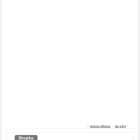
«
strona główna
-
do góry
^
Stopka