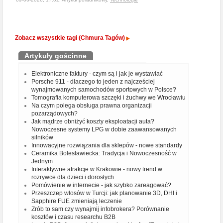
Zobacz wszystkie tagi (Chmura Tagów)
Artykuły gościnne
Elektroniczne faktury - czym są i jak je wystawiać
Porsche 911 - dlaczego to jeden z najcześciej
wynajmowanych samochodów sportowych w Polsce?
Tomografia komputerowa szczęki i żuchwy we Wrocławiu
Na czym polega obsługa prawna organizacji
pozarządowych?
Jak mądrze obniżyć koszty eksploatacji auta?
Nowoczesne systemy LPG w dobie zaawansowanych
silników
Innowacyjne rozwiązania dla sklepów - nowe standardy
Ceramika Bolesławiecka: Tradycja i Nowoczesność w
Jednym
Interaktywne atrakcje w Krakowie - nowy trend w
rozrywce dla dzieci i dorosłych
Pomówienie w internecie - jak szybko zareagować?
Przeszczep włosów w Turcji: jak planowanie 3D, DHI i
Sapphire FUE zmieniają leczenie
Zrób to sam czy wynajmij infobrokera? Porównanie
kosztów i czasu researchu B2B