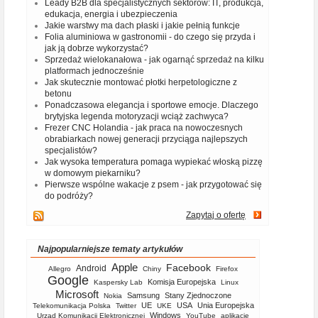
Leady B2B dla specjalistycznych sektorów: IT, produkcja,
edukacja, energia i ubezpieczenia
Jakie warstwy ma dach płaski i jakie pełnią funkcje
Folia aluminiowa w gastronomii - do czego się przyda i
jak ją dobrze wykorzystać?
Sprzedaż wielokanałowa - jak ogarnąć sprzedaż na kilku
platformach jednocześnie
Jak skutecznie montować płotki herpetologiczne z
betonu
Ponadczasowa elegancja i sportowe emocje. Dlaczego
brytyjska legenda motoryzacji wciąż zachwyca?
Frezer CNC Holandia - jak praca na nowoczesnych
obrabiarkach nowej generacji przyciąga najlepszych
specjalistów?
Jak wysoka temperatura pomaga wypiekać włoską pizzę
w domowym piekarniku?
Pierwsze wspólne wakacje z psem - jak przygotować się
do podróży?
Zapytaj o ofertę
Najpopularniejsze tematy artykułów
Apple
Facebook
Android
Allegro
Chiny
Firefox
Google
Komisja Europejska
Kaspersky Lab
Linux
Microsoft
Samsung
Stany Zjednoczone
Nokia
UE
USA
Unia Europejska
Telekomunikacja Polska
Twitter
UKE
Windows
Urząd Komunikacji Elektronicznej
YouTube
aplikacje