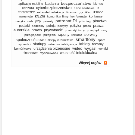
bezpieczeństwo
badania
aplikacje mobilne
biznes
cyberbezpieczeństwo
e-
cenzura
dane osobowe
commerce
iPhone
e-handel
edukacja
finanse
gry
iPad
kf12m
konkursy
inwestycje
komunikat firmy
konferencje
patronat DI
piractwo
p2p
muzyka
nols
patenty
phishing
prawa
podatki
policja
polityka
podcasty
politycy
praca
autorskie
prawo
prywatność
przedsiębiorcy
przegląd prasy
serwisy
raporty
przeglądarki
przejęcia
reklama
smartfony
społecznościowe
sklepy internetowe
spam
startupy
tablety
telefony
sprzedaż
sztuczna inteligencja
wygasl
urządzenia przenośne
wideo
komórkowe
wyniki
własność intelektualna
finansowe
wyszukiwarki
Więcej tagów