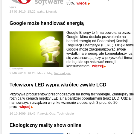
35%.
więcej
Opera
24-06-2010, 15:22, paku,
Lifestyle
Google może handlować energią
Google Energy to firma powołana przez
Google, która dostała pozwolenie na
handel energią od Federalnej Komisji
Regulacji Energetyki (FERC). Dzięki tem
Google może zracjonalizować swoje
wydatki na energię, ale komentatorzy już
się zastanawiają, czy w przyszłości firma
nie będzie sprzedawać energii
konsumentom.
więcej
© istockphoto
21-02-2010, 10:28, Marcin Maj,
Technologie
Telewizory LED wyprą wkrótce zwykłe LCD
Przybywa producentów przechodzących na nową technologię. Zmniejszy się
różnica w cenach między LED a najbardziej popularnymi teraz LCD. Udział
najnowszych urządzeń w rynku wzrośnie z obecnych 3 proc. do 20
proc.
więcej
16-10-2009, 18:46, Patrycja Otto,
Technologie
Ekologiczny reality show online