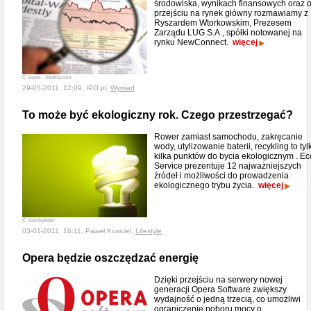
środowiska, wynikach finansowych oraz 
przejściu na rynek główny rozmawiamy z
Ryszardem Wtorkowskim, Prezesem
Zarządu LUG S.A., spółki notowanej na
rynku NewConnect.
więcej
© weim - fotolia.com
29-05-2011, 12:09, IPO.pl,
Wywiad
To może być ekologiczny rok. Czego przestrzegać?
Rower zamiast samochodu, zakręcanie
wody, utylizowanie baterii, recykling to tyl
kilka punktów do bycia ekologicznym . Ec
Service prezentuje 12 najważniejszych
źródeł i możliwości do prowadzenia
ekologicznego trybu życia.
więcej
© istockphoto
03-01-2011, 16:11, Paweł Kusiciel,
Lifestyle
Opera będzie oszczędzać energię
Dzięki przejściu na serwery nowej
generacji Opera Software zwiększy
wydajność o jedną trzecią, co umożliwi
ograniczenie poboru mocy o