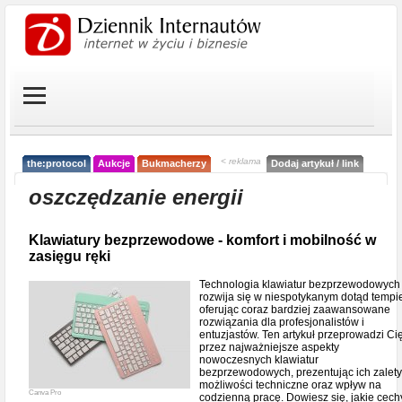
< reklama
the:protocol
Aukcje
Bukmacherzy
Dodaj artykuł / link
oszczędzanie energii
Klawiatury bezprzewodowe - komfort i mobilność w
zasięgu ręki
Technologia klawiatur bezprzewodowych
rozwija się w niespotykanym dotąd tempi
oferując coraz bardziej zaawansowane
rozwiązania dla profesjonalistów i
entuzjastów. Ten artykuł przeprowadzi Ci
przez najważniejsze aspekty
nowoczesnych klawiatur
bezprzewodowych, prezentując ich zalety
możliwości techniczne oraz wpływ na
Canva Pro
codzienną pracę. Dowiesz się, jakie cech