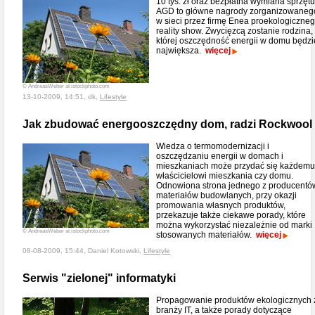
10 tys. zł oraz bezpłatna wymiana sprzętu
AGD to główne nagrody zorganizowaneg
w sieci przez firmę Enea proekologiczne
reality show. Zwycięzcą zostanie rodzina,
której oszczędność energii w domu będzi
największa.
więcej
© AndreasWeber at istockphoto.com
13-10-2009, 14:51, dk,
Lifestyle
Jak zbudować energooszczędny dom, radzi Rockwool
Wiedza o termomodernizacji i
oszczędzaniu energii w domach i
mieszkaniach może przydać się każdemu
właścicielowi mieszkania czy domu.
Odnowiona strona jednego z producentó
materiałów budowlanych, przy okazji
promowania własnych produktów,
przekazuje także ciekawe porady, które
można wykorzystać niezależnie od marki
© AndreasWeber at istockphoto.com
stosowanych materiałów.
więcej
08-08-2009, 15:44, Daniel Kotowski,
Lifestyle
Serwis "zielonej" informatyki
Propagowanie produktów ekologicznych 
branży IT, a także porady dotyczące