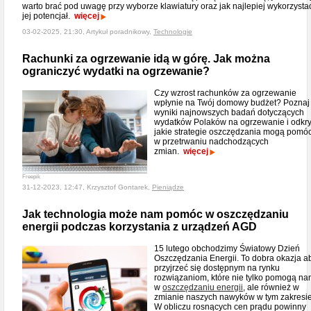
warto brać pod uwagę przy wyborze klawiatury oraz jak najlepiej wykorzysta
jej potencjał.
więcej
03-02-2025, 21:30, Artykuł poradnikowy,
Technologie
Rachunki za ogrzewanie idą w górę. Jak można
ograniczyć wydatki na ogrzewanie?
Czy wzrost rachunków za ogrzewanie
wpłynie na Twój domowy budżet? Poznaj
wyniki najnowszych badań dotyczących
wydatków Polaków na ogrzewanie i odkry
jakie strategie oszczędzania mogą pomó
w przetrwaniu nadchodzących
zmian.
więcej
Freepik
31-12-2023, 12:47, Krzysztof Gontarek,
Pieniądze
Jak technologia może nam pomóc w oszczędzaniu
energii podczas korzystania z urządzeń AGD
15 lutego obchodzimy Światowy Dzień
Oszczędzania Energii. To dobra okazja a
przyjrzeć się dostępnym na rynku
rozwiązaniom, które nie tylko pomogą n
w
oszczędzaniu energii
, ale również w
zmianie naszych nawyków w tym zakresie
W obliczu rosnących cen prądu powinny