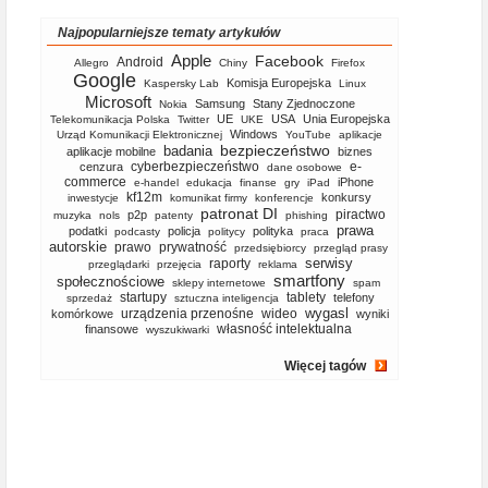
Najpopularniejsze tematy artykułów
Apple
Facebook
Android
Allegro
Chiny
Firefox
Google
Komisja Europejska
Kaspersky Lab
Linux
Microsoft
Samsung
Stany Zjednoczone
Nokia
UE
USA
Unia Europejska
Telekomunikacja Polska
Twitter
UKE
Windows
Urząd Komunikacji Elektronicznej
YouTube
aplikacje
bezpieczeństwo
badania
aplikacje mobilne
biznes
cyberbezpieczeństwo
e-
cenzura
dane osobowe
commerce
iPhone
e-handel
edukacja
finanse
gry
iPad
kf12m
konkursy
inwestycje
komunikat firmy
konferencje
patronat DI
piractwo
p2p
muzyka
nols
patenty
phishing
prawa
podatki
policja
polityka
podcasty
politycy
praca
autorskie
prawo
prywatność
przedsiębiorcy
przegląd prasy
serwisy
raporty
przeglądarki
przejęcia
reklama
smartfony
społecznościowe
sklepy internetowe
spam
startupy
tablety
telefony
sprzedaż
sztuczna inteligencja
wygasl
urządzenia przenośne
wideo
komórkowe
wyniki
własność intelektualna
finansowe
wyszukiwarki
Więcej tagów