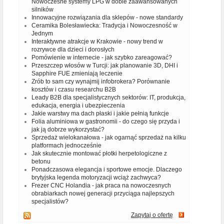
Nowoczesne systemy LPG w dobie zaawansowanych
silników
Innowacyjne rozwiązania dla sklepów - nowe standardy
Ceramika Bolesławiecka: Tradycja i Nowoczesność w
Jednym
Interaktywne atrakcje w Krakowie - nowy trend w
rozrywce dla dzieci i dorosłych
Pomówienie w internecie - jak szybko zareagować?
Przeszczep włosów w Turcji: jak planowanie 3D, DHI i
Sapphire FUE zmieniają leczenie
Zrób to sam czy wynajmij infobrokera? Porównanie
kosztów i czasu researchu B2B
Leady B2B dla specjalistycznych sektorów: IT, produkcja,
edukacja, energia i ubezpieczenia
Jakie warstwy ma dach płaski i jakie pełnią funkcje
Folia aluminiowa w gastronomii - do czego się przyda i
jak ją dobrze wykorzystać?
Sprzedaż wielokanałowa - jak ogarnąć sprzedaż na kilku
platformach jednocześnie
Jak skutecznie montować płotki herpetologiczne z
betonu
Ponadczasowa elegancja i sportowe emocje. Dlaczego
brytyjska legenda motoryzacji wciąż zachwyca?
Frezer CNC Holandia - jak praca na nowoczesnych
obrabiarkach nowej generacji przyciąga najlepszych
specjalistów?
Zapytaj o ofertę