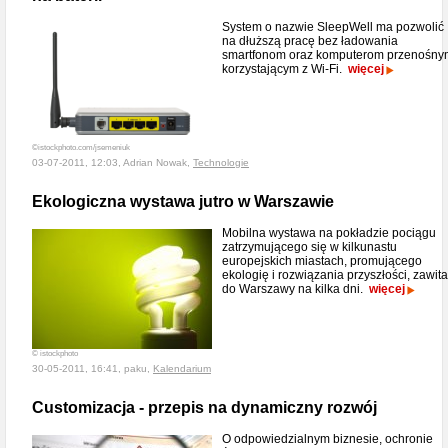
System o nazwie SleepWell ma pozwolić
na dłuższą pracę bez ładowania
smartfonom oraz komputerom przenośny
korzystającym z Wi-Fi.
więcej
©istockphoto.com/jsemeniuk
03-07-2011, 12:03, Adrian Nowak,
Technologie
Ekologiczna wystawa jutro w Warszawie
Mobilna wystawa na pokładzie pociągu
zatrzymującego się w kilkunastu
europejskich miastach, promującego
ekologię i rozwiązania przyszłości, zawita
do Warszawy na kilka dni.
więcej
© istockphoto
30-05-2011, 16:41, paku,
Kalendarium
Customizacja - przepis na dynamiczny rozwój
O odpowiedzialnym biznesie, ochronie