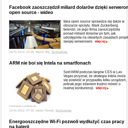
Facebook zaoszczędził miliard dolarów dzięki serwero
open source - wideo
Idea open source sprawdza się także w
obszarze sprzętu. Mark Zuckerberg
twierdzi, że jego firma zaoszczędziła
ponad miliard dolarów po tym, jak
udostępniła na otwartych zasadach proje
swojej serwerowni.
więcej
29-01-2014, 13:28, Marcin Maj,
Technologie
ARM nie boi się Intela na smartfonach
Szef ARM podczas targów CES w Las
Vegas przyznał, że strategia Intela może
się powieść w przypadku kilku urządzeń,
jednak jego zdaniem trudno mówić o
realnej konkurencji.
więcej
©istockphoto.com/feudmoth
13-01-2012, 07:30, Adrian Nowak,
Technologie
Energooszczędne Wi-Fi pozwoli wydłużyć czas pracy
na baterii