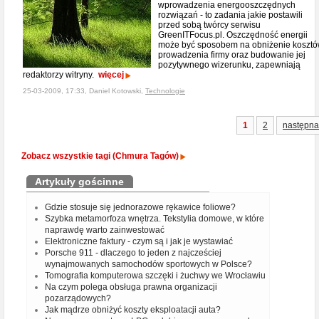
wprowadzenia energooszczędnych
rozwiązań - to zadania jakie postawili
przed sobą twórcy serwisu
GreenITFocus.pl. Oszczędność energii
może być sposobem na obniżenie koszt
prowadzenia firmy oraz budowanie jej
pozytywnego wizerunku, zapewniają
redaktorzy witryny.
więcej
25-03-2009, 17:33, Daniel Kotowski,
Technologie
1
2
następna
Zobacz wszystkie tagi (Chmura Tagów)
Artykuły gościnne
Gdzie stosuje się jednorazowe rękawice foliowe?
Szybka metamorfoza wnętrza. Tekstylia domowe, w które
naprawdę warto zainwestować
Elektroniczne faktury - czym są i jak je wystawiać
Porsche 911 - dlaczego to jeden z najcześciej
wynajmowanych samochodów sportowych w Polsce?
Tomografia komputerowa szczęki i żuchwy we Wrocławiu
Na czym polega obsługa prawna organizacji
pozarządowych?
Jak mądrze obniżyć koszty eksploatacji auta?