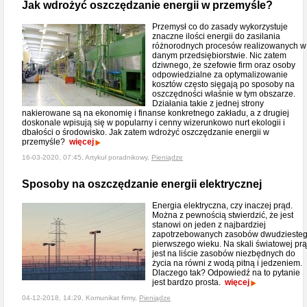
Jak wdrożyć oszczędzanie energii w przemyśle?
Przemysł co do zasady wykorzystuje
znaczne ilości energii do zasilania
różnorodnych procesów realizowanych w
danym przedsiębiorstwie. Nic zatem
dziwnego, że szefowie firm oraz osoby
odpowiedzialne za optymalizowanie
kosztów często sięgają po sposoby na
oszczędności właśnie w tym obszarze.
Działania takie z jednej strony
nakierowane są na ekonomię i finanse konkretnego zakładu, a z drugiej
doskonale wpisują się w popularny i cenny wizerunkowo nurt ekologii i
dbałości o środowisko. Jak zatem wdrożyć oszczędzanie energii w
przemyśle?
więcej
16-03-2020, 07:45, Artykuł poradnikowy,
Pieniądze
Sposoby na oszczędzanie energii elektrycznej
Energia elektryczna, czy inaczej prąd.
Można z pewnością stwierdzić, że jest
stanowi on jeden z najbardziej
zapotrzebowanych zasobów dwudzieste
pierwszego wieku. Na skali światowej pr
jest na liście zasobów niezbędnych do
życia na równi z wodą pitną i jedzeniem.
Dlaczego tak? Odpowiedź na to pytanie
jest bardzo prosta.
więcej
04-12-2018, 14:29, Komunikat firmy,
Pieniądze