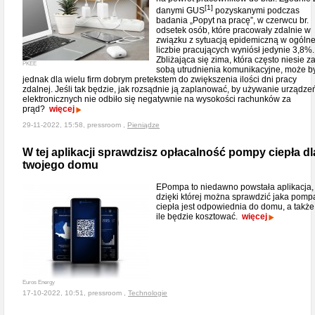
[1]
danymi GUS
pozyskanymi podczas
badania „Popyt na pracę”, w czerwcu br.
odsetek osób, które pracowały zdalnie w
związku z sytuacją epidemiczną w ogólne
liczbie pracujących wyniósł jedynie 3,8%.
Zbliżająca się zima, która często niesie z
PKEE
sobą utrudnienia komunikacyjne, może b
jednak dla wielu firm dobrym pretekstem do zwiększenia ilości dni pracy
zdalnej. Jeśli tak będzie, jak rozsądnie ją zaplanować, by używanie urządze
elektronicznych nie odbiło się negatywnie na wysokości rachunków za
prąd?
więcej
29-11-2022, 15:58, pressroom ,
Pieniądze
W tej aplikacji sprawdzisz opłacalność pompy ciepła dl
twojego domu
EPompa to niedawno powstała aplikacja,
dzięki której można sprawdzić jaka pomp
ciepła jest odpowiednia do domu, a także
ile będzie kosztować.
więcej
Euros Energy
17-10-2022, 10:51, pressroom ,
Technologie