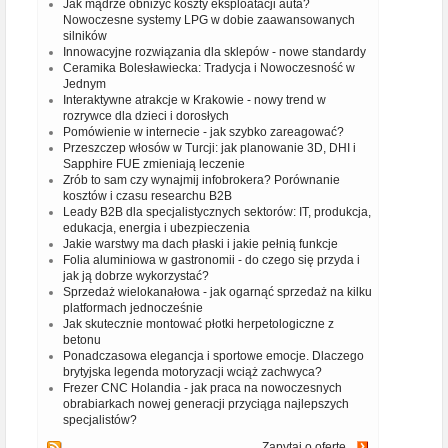
Jak mądrze obniżyć koszty eksploatacji auta?
Nowoczesne systemy LPG w dobie zaawansowanych
silników
Innowacyjne rozwiązania dla sklepów - nowe standardy
Ceramika Bolesławiecka: Tradycja i Nowoczesność w
Jednym
Interaktywne atrakcje w Krakowie - nowy trend w
rozrywce dla dzieci i dorosłych
Pomówienie w internecie - jak szybko zareagować?
Przeszczep włosów w Turcji: jak planowanie 3D, DHI i
Sapphire FUE zmieniają leczenie
Zrób to sam czy wynajmij infobrokera? Porównanie
kosztów i czasu researchu B2B
Leady B2B dla specjalistycznych sektorów: IT, produkcja,
edukacja, energia i ubezpieczenia
Jakie warstwy ma dach płaski i jakie pełnią funkcje
Folia aluminiowa w gastronomii - do czego się przyda i
jak ją dobrze wykorzystać?
Sprzedaż wielokanałowa - jak ogarnąć sprzedaż na kilku
platformach jednocześnie
Jak skutecznie montować płotki herpetologiczne z
betonu
Ponadczasowa elegancja i sportowe emocje. Dlaczego
brytyjska legenda motoryzacji wciąż zachwyca?
Frezer CNC Holandia - jak praca na nowoczesnych
obrabiarkach nowej generacji przyciąga najlepszych
specjalistów?
Zapytaj o ofertę