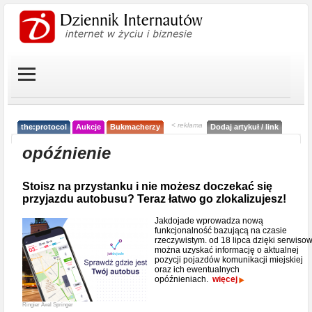
< reklama
the:protocol
Aukcje
Bukmacherzy
Dodaj artykuł / link
opóźnienie
Stoisz na przystanku i nie możesz doczekać się
przyjazdu autobusu? Teraz łatwo go zlokalizujesz!
Jakdojade wprowadza nową
funkcjonalność bazującą na czasie
rzeczywistym. od 18 lipca dzięki serwisow
można uzyskać informację o aktualnej
pozycji pojazdów komunikacji miejskiej
oraz ich ewentualnych
opóźnieniach.
więcej
Ringier Axel Springer