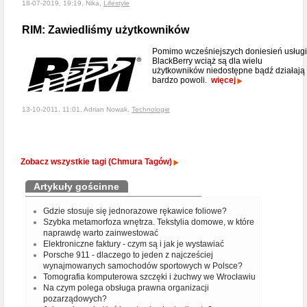
18-07-2019, 19:19, Nika,
Lifestyle
RIM: Zawiedliśmy użytkowników
Pomimo wcześniejszych doniesień usługi
BlackBerry wciąż są dla wielu
użytkowników niedostępne bądź działają
bardzo powoli.
więcej
13-10-2011, 11:01, Adrian Nowak,
Technologie
Zobacz wszystkie tagi (Chmura Tagów)
Artykuły gościnne
Gdzie stosuje się jednorazowe rękawice foliowe?
Szybka metamorfoza wnętrza. Tekstylia domowe, w które
naprawdę warto zainwestować
Elektroniczne faktury - czym są i jak je wystawiać
Porsche 911 - dlaczego to jeden z najcześciej
wynajmowanych samochodów sportowych w Polsce?
Tomografia komputerowa szczęki i żuchwy we Wrocławiu
Na czym polega obsługa prawna organizacji
pozarządowych?