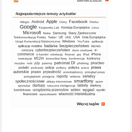
Najpopularniejsze tematy artykułów
Apple
Facebook
Android
Allegro
Chiny
Firefox
Google
Komisja Europejska
Kaspersky Lab
Linux
Microsoft
Samsung
Stany Zjednoczone
Nokia
UE
USA
Unia Europejska
Telekomunikacja Polska
Twitter
UKE
Windows
Urząd Komunikacji Elektronicznej
YouTube
aplikacje
bezpieczeństwo
badania
aplikacje mobilne
biznes
cyberbezpieczeństwo
e-
cenzura
dane osobowe
commerce
iPhone
e-handel
edukacja
finanse
gry
iPad
kf12m
konkursy
inwestycje
komunikat firmy
konferencje
patronat DI
piractwo
p2p
muzyka
nols
patenty
phishing
prawa
podatki
policja
polityka
podcasty
politycy
praca
autorskie
prawo
prywatność
przedsiębiorcy
przegląd prasy
serwisy
raporty
przeglądarki
przejęcia
reklama
smartfony
społecznościowe
sklepy internetowe
spam
startupy
tablety
telefony
sprzedaż
sztuczna inteligencja
wygasl
urządzenia przenośne
wideo
komórkowe
wyniki
własność intelektualna
finansowe
wyszukiwarki
Więcej tagów