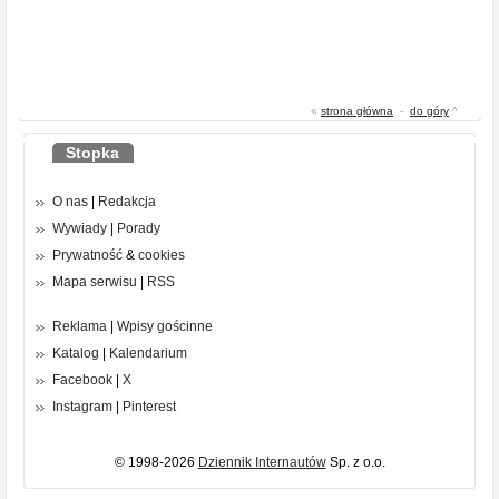
«
strona główna
-
do góry
^
Stopka
O nas
|
Redakcja
Wywiady
|
Porady
Prywatność
&
cookies
Mapa serwisu
|
RSS
Reklama
|
Wpisy gościnne
Katalog
|
Kalendarium
Facebook
|
X
Instagram
|
Pinterest
© 1998-2026
Dziennik Internautów
Sp. z o.o.