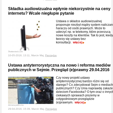
Składka audiowizualna wpłynie niekorzystnie na ceny
internetu? Wcale niegłupie pytanie
Ustawa o składce audiowizualnej
proponuje niezbyt mądry system naliczan
haraczu od osób prawnych. Może to
uderzyć np. w telekomy, które przerzucą
nowe koszty na klientów. Tak to jest, kiedy
tworzy się ustawy bez
konsultacji.
więcej
Shutterstock.com
10-05-2016, 13:11, Marcin Maj,
Pieniądze
Ustawa antyterrorystyczna na nowo i reforma mediów
publicznych w Sejmie. Przegląd (e)prawny 29.04.2016
Czy nowy projekt ustawy
antyterrorystycznej bardzo różni się od
starego? Co zdecydował Sejm o mediach
publicznych? Czy Unia naprawdę zakaże
dzieciom Facebooka? O tym oraz o innyc
ciekawych sprawach piszemy w
cotygodniowym przeglądzie
(e)prawnym.
więcej
domena publiczna
29-04-2016, 15:39, Marcin Maj,
Pieniądze