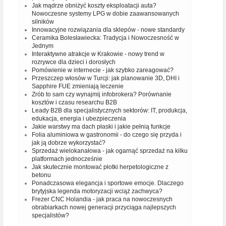
Jak mądrze obniżyć koszty eksploatacji auta?
Nowoczesne systemy LPG w dobie zaawansowanych
silników
Innowacyjne rozwiązania dla sklepów - nowe standardy
Ceramika Bolesławiecka: Tradycja i Nowoczesność w
Jednym
Interaktywne atrakcje w Krakowie - nowy trend w
rozrywce dla dzieci i dorosłych
Pomówienie w internecie - jak szybko zareagować?
Przeszczep włosów w Turcji: jak planowanie 3D, DHI i
Sapphire FUE zmieniają leczenie
Zrób to sam czy wynajmij infobrokera? Porównanie
kosztów i czasu researchu B2B
Leady B2B dla specjalistycznych sektorów: IT, produkcja,
edukacja, energia i ubezpieczenia
Jakie warstwy ma dach płaski i jakie pełnią funkcje
Folia aluminiowa w gastronomii - do czego się przyda i
jak ją dobrze wykorzystać?
Sprzedaż wielokanałowa - jak ogarnąć sprzedaż na kilku
platformach jednocześnie
Jak skutecznie montować płotki herpetologiczne z
betonu
Ponadczasowa elegancja i sportowe emocje. Dlaczego
brytyjska legenda motoryzacji wciąż zachwyca?
Frezer CNC Holandia - jak praca na nowoczesnych
obrabiarkach nowej generacji przyciąga najlepszych
specjalistów?