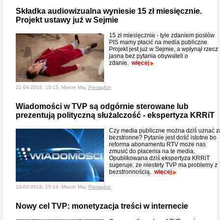
Składka audiowizualna wyniesie 15 zł miesięcznie.
Projekt ustawy już w Sejmie
15 zł miesięcznie - tyle zdaniem posłów
PIS mamy płacić na media publiczne.
Projekt jest już w Sejmie, a wpłynął rzecz
jasna bez pytania obywateli o
zdanie.
więcej
21-04-2016, 15:15, Marcin Maj,
Pieniądze
Wiadomości w TVP są odgórnie sterowane lub
prezentują polityczną służalczość - ekspertyza KRRiT
Czy media publiczne można dziś uznać z
bezstronne? Pytanie jest dość istotne bo
reforma abonamentu RTV może nas
zmusić do płacenia na te media.
Opublikowana dziś ekspertyza KRRiT
sugeruje, że niestety TVP ma problemy z
bezstronnością.
więcej
12-04-2016, 15:19, Marcin Maj,
Pieniądze
Nowy cel TVP: monetyzacja treści w internecie