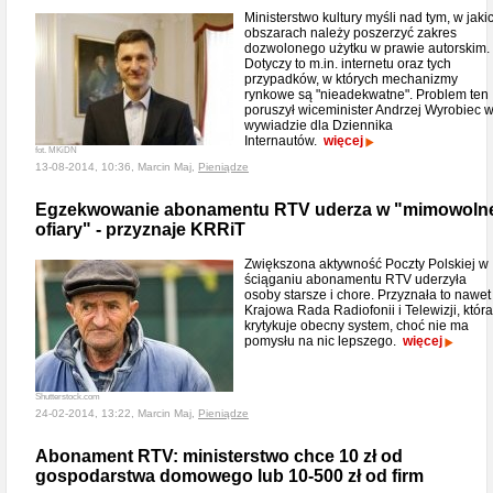
Ministerstwo kultury myśli nad tym, w jaki
obszarach należy poszerzyć zakres
dozwolonego użytku w prawie autorskim.
Dotyczy to m.in. internetu oraz tych
przypadków, w których mechanizmy
rynkowe są "nieadekwatne". Problem ten
poruszył wiceminister Andrzej Wyrobiec 
wywiadzie dla Dziennika
Internautów.
więcej
fot. MKiDN
13-08-2014, 10:36, Marcin Maj,
Pieniądze
Egzekwowanie abonamentu RTV uderza w "mimowoln
ofiary" - przyznaje KRRiT
Zwiększona aktywność Poczty Polskiej w
ściąganiu abonamentu RTV uderzyła
osoby starsze i chore. Przyznała to nawet
Krajowa Rada Radiofonii i Telewizji, która
krytykuje obecny system, choć nie ma
pomysłu na nic lepszego.
więcej
Shutterstock.com
24-02-2014, 13:22, Marcin Maj,
Pieniądze
Abonament RTV: ministerstwo chce 10 zł od
gospodarstwa domowego lub 10-500 zł od firm