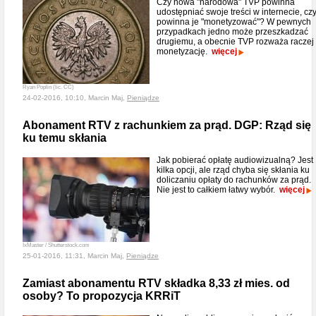
Czy nowa "narodowa" TVP powinna
udostępniać swoje treści w internecie, cz
powinna je "monetyzować"? W pewnych
przypadkach jedno może przeszkadzać
drugiemu, a obecnie TVP rozważa raczej
monetyzację.
więcej
Ryan Poplin (lic. CC)
24-02-2016, 10:10, Marcin Maj,
Pieniądze
Abonament RTV z rachunkiem za prąd. DGP: Rząd się
ku temu skłania
Jak pobierać opłatę audiowizualną? Jest
kilka opcji, ale rząd chyba się skłania ku
doliczaniu opłaty do rachunków za prąd.
Nie jest to całkiem łatwy wybór.
więcej
IxMaster / Shutterstock.com
25-01-2016, 11:31, Marcin Maj,
Pieniądze
Zamiast abonamentu RTV składka 8,33 zł mies. od
osoby? To propozycja KRRiT