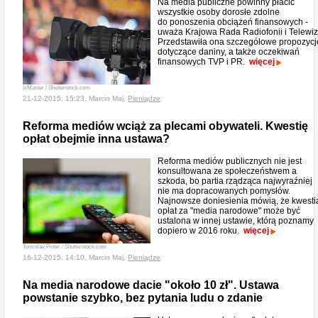
Na media publiczne powinny płacić
wszystkie osoby dorosłe zdolne
do ponoszenia obciążeń finansowych -
uważa Krajowa Rada Radiofonii i Telewizj
Przedstawiła ona szczegółowe propozycj
dotyczące daniny, a także oczekiwań
finansowych TVP i PR.
więcej
IxMaster / Shutterstock.com
21-12-2015, 15:23, Marcin Maj,
Pieniądze
Reforma mediów wciąż za plecami obywateli. Kwestię
opłat obejmie inna ustawa?
Reforma mediów publicznych nie jest
konsultowana ze społeczeństwem a
szkoda, bo partia rządząca najwyraźniej
nie ma dopracowanych pomysłów.
Najnowsze doniesienia mówią, że kwesti
opłat za "media narodowe" może być
ustalona w innej ustawie, którą poznamy
dopiero w 2016 roku.
więcej
Tomislav Pinter / Shutterstock.com
16-12-2015, 14:10, Marcin Maj,
Pieniądze
Na media narodowe dacie "około 10 zł". Ustawa
powstanie szybko, bez pytania ludu o zdanie