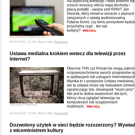
Na publiczną telewizję i radio powinni się
zrzucić wszyscy, którzy mają dochody i
płacą podatki - uważa szef KRRiT Jan
Dworak, który mówił w senacie o planach
związanych z opłatą audiowizualną.
Pytanie brzmi, czy temu pomysłowi będzi
przychylny rząd... ten lub
kolejny?
więcej
Tomislav Pinter / Shutterstock.com
02-07-2015, 11:19, Marcin Maj,
Pieniądze
Ustawa medialna krokiem wstecz dla telewizji przez
internet?
Obecnie TVN czy Polsat nie mogą zabron
rozpowszechniania swoich programów np
w aplikacjach lub usługach internetowych
Wynika to z przepisów Ustawy medialnej,
ale ta ustawa może się niebawem zmieni
ograniczając tzw. obowiązek "must carry".
Nie jest to dobra wiadomość dla tych,
którzy chcą oglądać telewizję na
komputerach lub urządzeniach
Telekhovskyi / Shutterstock
mobilnych.
więcej
04-03-2015, 12:45, Marcin Maj,
Pieniądze
Dozwolony użytek w sieci będzie rozszerzony? Wywia
z wiceministrem kultury