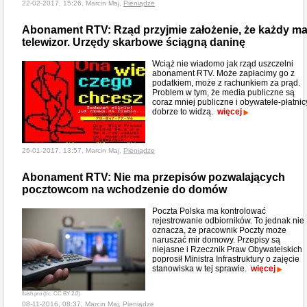
22-02-2017, 15:26, Marcin Maj,
Pieniądze
Abonament RTV: Rząd przyjmie założenie, że każdy m
telewizor. Urzędy skarbowe ściągną daninę
Wciąż nie wiadomo jak rząd uszczelni
abonament RTV. Może zapłacimy go z
podatkiem, może z rachunkiem za prąd.
Problem w tym, że media publiczne są
coraz mniej publiczne i obywatele-płatnic
dobrze to widzą.
więcej
26-01-2017, 13:57, Marcin Maj,
Pieniądze
Abonament RTV: Nie ma przepisów pozwalających
pocztowcom na wchodzenie do domów
Poczta Polska ma kontrolować
rejestrowanie odbiorników. To jednak nie
oznacza, że pracownik Poczty może
naruszać mir domowy. Przepisy są
niejasne i Rzecznik Praw Obywatelskich
poprosił Ministra Infrastruktury o zajęcie
stanowiska w tej sprawie.
więcej
flash.pro (lic. CC BY 2.0)
08-11-2016, 08:37, Marcin Maj,
Pieniądze