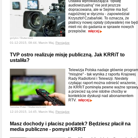
Ustawa wprowadzająca "opłatę
audiowizualną" nie jest jeszcze
dopracowana, ale w Sejmie ma być
najpóźniej w styczniu - zapowiedział
Krzysztof Czabański. To oznacza, że
płatnicy nowej opłaty (obywatele) nie bę
mieli nic do gadania w sprawie nowych
przepisów.
więcej
gmlykin / Shutterstock
01-12-2015, 08:44, Marcin Maj,
Pieniądze
TVP ostro realizuje misję publiczną. Jak KRRiT to
ustaliła?
Telewizja Polska nadaje głównie progra
"misyjne" - tak wynika z raportu Krajowej
Rady Radiofonii i Telewizji. Niestety
czytając raport można odnieść wrażenie,
że KRRiT pominęła pewne ważne sprawy
a przecież są one istotne choćby w
kontekście dyskusji nad abonamentem
RTV.
więcej
Tomislav Pinter / Shutterstock.com
12-10-2015, 14:45, Marcin Maj,
Pieniądze
Masz dochody i płacisz podatek? Będziesz płacił na
media publiczne - pomysł KRRiT