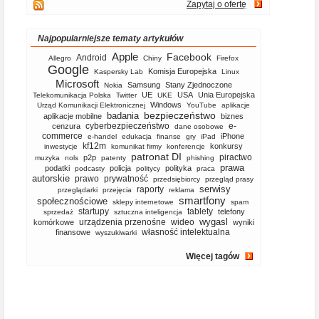
Zapytaj o ofertę
Najpopularniejsze tematy artykułów
Apple
Facebook
Android
Allegro
Chiny
Firefox
Google
Komisja Europejska
Kaspersky Lab
Linux
Microsoft
Samsung
Stany Zjednoczone
Nokia
UE
USA
Unia Europejska
Telekomunikacja Polska
Twitter
UKE
Windows
Urząd Komunikacji Elektronicznej
YouTube
aplikacje
bezpieczeństwo
badania
aplikacje mobilne
biznes
cyberbezpieczeństwo
e-
cenzura
dane osobowe
commerce
iPhone
e-handel
edukacja
finanse
gry
iPad
kf12m
konkursy
inwestycje
komunikat firmy
konferencje
patronat DI
piractwo
p2p
muzyka
nols
patenty
phishing
prawa
podatki
policja
polityka
podcasty
politycy
praca
autorskie
prawo
prywatność
przedsiębiorcy
przegląd prasy
serwisy
raporty
przeglądarki
przejęcia
reklama
smartfony
społecznościowe
sklepy internetowe
spam
startupy
tablety
telefony
sprzedaż
sztuczna inteligencja
wygasl
urządzenia przenośne
wideo
komórkowe
wyniki
własność intelektualna
finansowe
wyszukiwarki
Więcej tagów