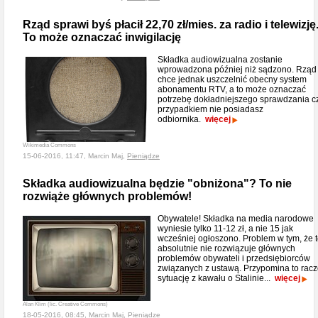
Rząd sprawi byś płacił 22,70 zł/mies. za radio i telewizję
To może oznaczać inwigilację
Składka audiowizualna zostanie
wprowadzona później niż sądzono. Rząd
chce jednak uszczelnić obecny system
abonamentu RTV, a to może oznaczać
potrzebę dokładniejszego sprawdzania c
przypadkiem nie posiadasz
odbiornika.
więcej
Wikimedia Commons
15-06-2016, 11:47, Marcin Maj,
Pieniądze
Składka audiowizualna będzie "obniżona"? To nie
rozwiąże głównych problemów!
Obywatele! Składka na media narodowe
wyniesie tylko 11-12 zł, a nie 15 jak
wcześniej ogłoszono. Problem w tym, że 
absolutnie nie rozwiązuje głównych
problemów obywateli i przedsiębiorców
związanych z ustawą. Przypomina to racz
sytuację z kawału o Stalinie...
więcej
Alan Klim (lic. Creative Commons)
18-05-2016, 08:45, Marcin Maj,
Pieniądze