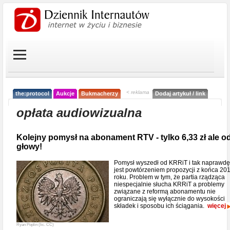
< reklama
the:protocol
Aukcje
Bukmacherzy
Dodaj artykuł / link
opłata audiowizualna
Kolejny pomysł na abonament RTV - tylko 6,33 zł ale o
głowy!
Pomysł wyszedł od KRRiT i tak naprawdę
jest powtórzeniem propozycji z końca 20
roku. Problem w tym, że partia rządząca
niespecjalnie słucha KRRiT a problemy
związane z reformą abonamentu nie
ograniczają się wyłącznie do wysokości
składek i sposobu ich ściągania.
więcej
Ryan Poplin (lic. CC)