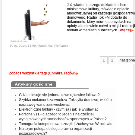
Już wiadomo, czego dokładnie chce
ministerstwo kultury, mówiąc o opłacie
audiowizualnej od każdego gospodarstw
domowego. Radio Tok FM dotarło do
dokumentu, który mówi o pomysłach na
opłaty, ale niewiele mówi o misji i redukcji
reklam w mediach publicznych.
więcej
Shutterstock.com
30-01-2014, 13:09, Marcin Maj,
Pieniądze
1
2
następna
Zobacz wszystkie tagi (Chmura Tagów)
Artykuły gościnne
Gdzie stosuje się jednorazowe rękawice foliowe?
Szybka metamorfoza wnętrza. Tekstylia domowe, w które
naprawdę warto zainwestować
Elektroniczne faktury - czym są i jak je wystawiać
Porsche 911 - dlaczego to jeden z najcześciej
wynajmowanych samochodów sportowych w Polsce?
Tomografia komputerowa szczęki i żuchwy we Wrocławiu
Na czym polega obsługa prawna organizacji
pozarządowych?