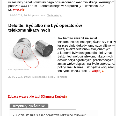
uczestnicy panelu dyskusyjnego poświęconego e-administracji i e-usługom
podczas XXX Forum Ekonomicznego w Karpaczu (7-9 września 2021
r.).
więcej
13-09-2021, 10:24, pressroom ,
Technologie
Deloitte: Być albo nie być operatorów
telekomunikacyjnych
Jak bardzo zmienił się świat
telekomunikacji najlepiej świadczy fakt, ż
jeszcze dwie dekady temu używaliśmy w
dużej mierze telefonów stacjonarnych,
a komórki były dostępne dla nielicznych.
Sektor technologii telekomunikacyjnych
doświadczył ogromnych, przełomowych
zmian wpływających na życie społeczne,
polityczne i biznes. Jak będzie wyglądał
©istockphoto.com/iLexx
ten rynek w 2030 roku?
więcej
20-09-2017, 10:36, Aleksandra Petruk,
Pieniądze
Zobacz wszystkie tagi (Chmura Tagów)
Artykuły gościnne
Gdzie stosuje się jednorazowe rękawice foliowe?