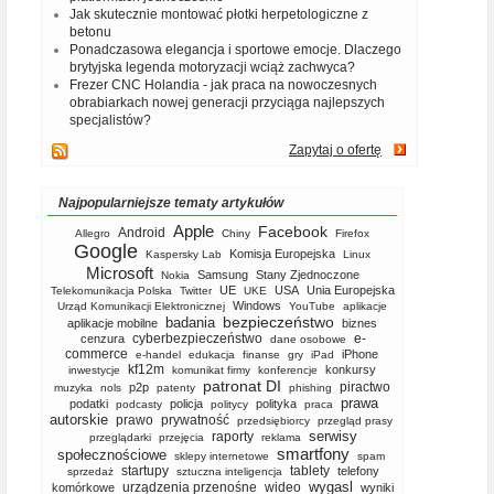
Jak skutecznie montować płotki herpetologiczne z
betonu
Ponadczasowa elegancja i sportowe emocje. Dlaczego
brytyjska legenda motoryzacji wciąż zachwyca?
Frezer CNC Holandia - jak praca na nowoczesnych
obrabiarkach nowej generacji przyciąga najlepszych
specjalistów?
Zapytaj o ofertę
Najpopularniejsze tematy artykułów
Apple
Facebook
Android
Allegro
Chiny
Firefox
Google
Komisja Europejska
Kaspersky Lab
Linux
Microsoft
Samsung
Stany Zjednoczone
Nokia
UE
USA
Unia Europejska
Telekomunikacja Polska
Twitter
UKE
Windows
Urząd Komunikacji Elektronicznej
YouTube
aplikacje
bezpieczeństwo
badania
aplikacje mobilne
biznes
cyberbezpieczeństwo
e-
cenzura
dane osobowe
commerce
iPhone
e-handel
edukacja
finanse
gry
iPad
kf12m
konkursy
inwestycje
komunikat firmy
konferencje
patronat DI
piractwo
p2p
muzyka
nols
patenty
phishing
prawa
podatki
policja
polityka
podcasty
politycy
praca
autorskie
prawo
prywatność
przedsiębiorcy
przegląd prasy
serwisy
raporty
przeglądarki
przejęcia
reklama
smartfony
społecznościowe
sklepy internetowe
spam
startupy
tablety
telefony
sprzedaż
sztuczna inteligencja
wygasl
urządzenia przenośne
wideo
komórkowe
wyniki