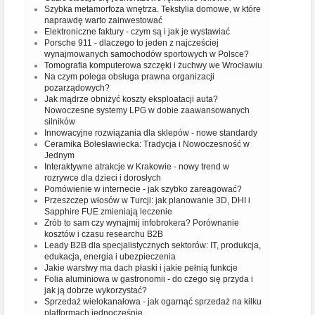
Szybka metamorfoza wnętrza. Tekstylia domowe, w które
naprawdę warto zainwestować
Elektroniczne faktury - czym są i jak je wystawiać
Porsche 911 - dlaczego to jeden z najcześciej
wynajmowanych samochodów sportowych w Polsce?
Tomografia komputerowa szczęki i żuchwy we Wrocławiu
Na czym polega obsługa prawna organizacji
pozarządowych?
Jak mądrze obniżyć koszty eksploatacji auta?
Nowoczesne systemy LPG w dobie zaawansowanych
silników
Innowacyjne rozwiązania dla sklepów - nowe standardy
Ceramika Bolesławiecka: Tradycja i Nowoczesność w
Jednym
Interaktywne atrakcje w Krakowie - nowy trend w
rozrywce dla dzieci i dorosłych
Pomówienie w internecie - jak szybko zareagować?
Przeszczep włosów w Turcji: jak planowanie 3D, DHI i
Sapphire FUE zmieniają leczenie
Zrób to sam czy wynajmij infobrokera? Porównanie
kosztów i czasu researchu B2B
Leady B2B dla specjalistycznych sektorów: IT, produkcja,
edukacja, energia i ubezpieczenia
Jakie warstwy ma dach płaski i jakie pełnią funkcje
Folia aluminiowa w gastronomii - do czego się przyda i
jak ją dobrze wykorzystać?
Sprzedaż wielokanałowa - jak ogarnąć sprzedaż na kilku
platformach jednocześnie