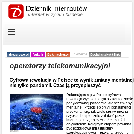
< reklama
the:protocol
Aukcje
Bukmacherzy
Dodaj artykuł / link
operatorzy telekomunikacyjni
Cyfrowa rewolucja w Polsce to wynik zmiany mentalnej
nie tylko pandemii. Czas ją przyspieszyć
Dokonująca się w Polsce cyfrowa
rewolucja wynika nie tylko z konieczności
podyktowanej pandemią, ale też zmiany
mentalnej. Przedsiębiorcy i konsumenci
przekonali się, jak wiele spraw można
szybko i bezpiecznie załatwić przez
internet, a urzędnicy w końcu zaufali
obywatelom. Kolejnym etapem powinna
być rozbudowa infrastruktury
harvepino
szerokopasmowej – przyznali zgodnie