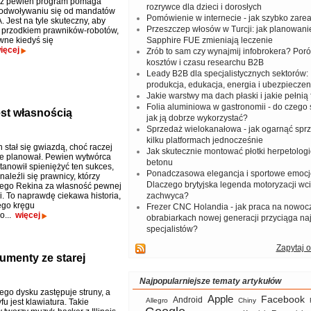
raz pewien program pomaga
rozrywce dla dzieci i dorosłych
 odwoływaniu się od mandatów
Pomówienie w internecie - jak szybko zar
 Jest na tyle skuteczny, aby
Przeszczep włosów w Turcji: jak planowanie
 przodkiem prawników-robotów,
wne kiedyś się
Sapphire FUE zmieniają leczenie
ięcej
Zrób to sam czy wynajmij infobrokera? Por
kosztów i czasu researchu B2B
Leady B2B dla specjalistycznych sektorów: I
produkcja, edukacja, energia i ubezpieczen
Jakie warstwy ma dach płaski i jakie pełnią 
Folia aluminiowa w gastronomii - do czego s
est własnością
jak ją dobrze wykorzystać?
Sprzedaż wielokanałowa - jak ogarnąć spr
kilku platformach jednocześnie
 stał się gwiazdą, choć raczej
Jak skutecznie montować płotki herpetologi
nie planował. Pewien wytwórca
betonu
tanowił spieniężyć ten sukces,
Ponadczasowa elegancja i sportowe emocj
naleźli się prawnicy, którzy
Dlaczego brytyjska legenda motoryzacji wc
ego Rekina za własność pewnej
i. To naprawdę ciekawa historia,
zachwyca?
ego kręgu
Frezer CNC Holandia - jak praca na nowoc
o...
więcej
obrabiarkach nowej generacji przyciąga na
specjalistów?
Zapytaj o
umenty ze starej
Najpopularniejsze tematy artykułów
ego dysku zastępuje struny, a
Apple
Facebook
Android
Allegro
Chiny
fu jest klawiatura. Takie