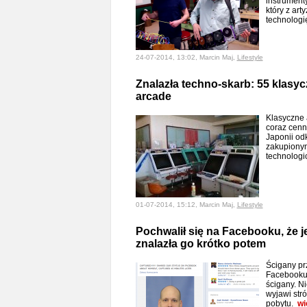
instrumenty
który z art
technologi
24-07-2014, 13:02, Marcin Maj,
Lifestyle
Znalazła techno-skarb: 55 klas
arcade
Klasyczne a
coraz cenn
Japonii od
zakupionym
technologi
01-07-2014, 15:12, Marcin Maj,
Lifestyle
Pochwalił się na Facebooku, że je
znalazła go krótko potem
Ścigany pr
Facebooku p
ścigany. Ni
wyjawi str
pobytu.
wi