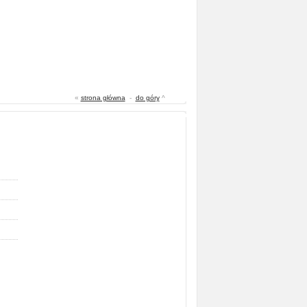
«
strona główna
-
do góry
^