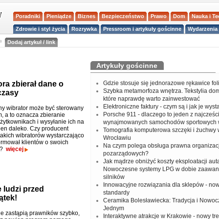
Poradniki
Pieniądze
Biznes
Bezpieczeństwo
Prawo
Dom
Nauka i T
Zdrowie i styl życia
Rozrywka
Pressroom i artykuły gościnne
Wydarzenia 
a
Dodaj artykuł / link
Artykuły gościnne
a zbierał dane o
Gdzie stosuje się jednorazowe rękawice fo
Szybka metamorfoza wnętrza. Tekstylia do
czasy
które naprawdę warto zainwestować
Elektroniczne faktury - czym są i jak je wys
y wibrator może być sterowany
Porsche 911 - dlaczego to jeden z najcześci
, a to oznacza zbieranie
żytkownikach i wysyłanie ich na
wynajmowanych samochodów sportowych 
 hen daleko. Czy producent
Tomografia komputerowa szczęki i żuchwy
takich wibratorów wystarczająco
Wrocławiu
ormował klientów o swoich
Na czym polega obsługa prawna organizacj
h?
więcej
pozarządowych?
Jak mądrze obniżyć koszty eksploatacji aut
Nowoczesne systemy LPG w dobie zaawa
silników
Innowacyjne rozwiązania dla sklepów - no
 ludzi przed
standardy
ątek!
Ceramika Bolesławiecka: Tradycja i Nowo
Jednym
e zastąpią prawników szybko,
Interaktywne atrakcje w Krakowie - nowy tr