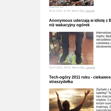
Shutterstock.com
29-11-2013, 11:36, Marcin Maj,
Lifestyle
Anonymous uderzają w idiotę z B
niż wakacyjny ogórek
Internetow
mądry. Będ
obrzydliwo
człowieka 
(dosłowni
18-07-2012, 09:54, Marcin Maj,
Lifestyle
Tech-ogóry 2011 roku - ciekawost
straszydełka
Żarówki z 
satelitą? T
nas znacze
chętnie. C
innym raze
inspirują. 
najszybcie