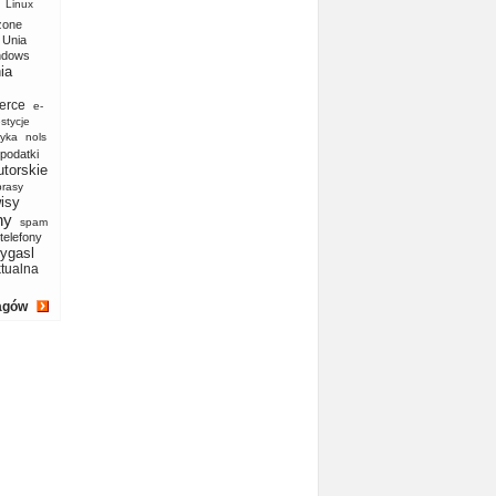
Linux
zone
Unia
ndows
ia
erce
e-
stycje
yka
nols
podatki
utorskie
prasy
isy
ny
spam
telefony
ygasl
ktualna
agów