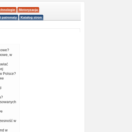
echnologie
Motoryzacja
i patronaty
Katalog stron
liowe?
mowe, w
tawiać
ej
w Polsce?
 we
i
a?
nsowanych
we
czesność w
end w