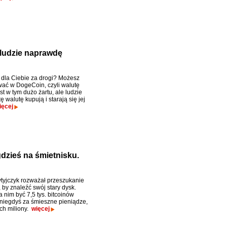
 ludzie naprawdę
t dla Ciebie za drogi? Możesz
ać w DogeCoin, czyli walutę
st w tym dużo żartu, ale ludzie
 walutę kupują i starają się jej
ięcej
gdzieś na śmietnisku.
tyjczyk rozważał przeszukanie
 by znaleźć swój stary dysk.
 nim być 7,5 tys. bitcoinów
niegdyś za śmieszne pieniądze,
ych miliony.
więcej