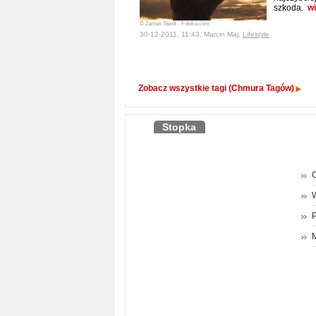
szkoda.
wi
© James Steidl - Fotolia.com
30-12-2011, 11:43, Marcin Maj,
Lifestyle
Zobacz wszystkie tagi (Chmura Tagów)
Stopka
O
P
M