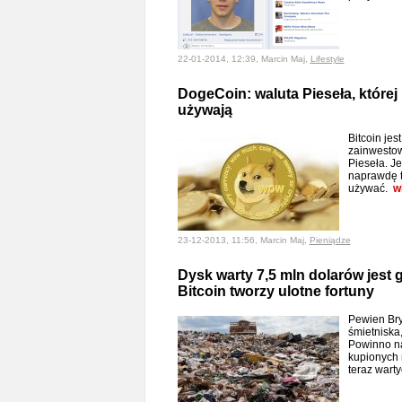
22-01-2014, 12:39, Marcin Maj,
Lifestyle
DogeCoin: waluta Pieseła, której
używają
Bitcoin jes
zainwestow
Pieseła. Je
naprawdę tę
używać.
w
23-12-2013, 11:56, Marcin Maj,
Pieniądze
Dysk warty 7,5 mln dolarów jest 
Bitcoin tworzy ulotne fortuny
Pewien Bry
śmietniska,
Powinno na
kupionych 
teraz wart