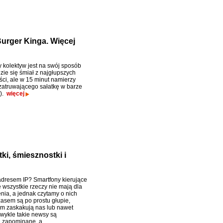
urger Kinga. Więcej
y kolektyw jest na swój sposób
zie się śmiał z najgłupszych
ści, ale w 15 minut namierzy
zatruwającego sałatkę w barze
e).
więcej
ki, śmiesznostki i
adresem IP? Smartfony kierujące
e wszystkie rzeczy nie mają dla
nia, a jednak czytamy o nich
zasem są po prostu głupie,
m zaskakują nas lub nawet
Zwykle takie newsy są
j zapominane, a