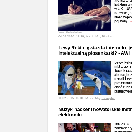
ale już te
ludziom w
w UK i USA.
nazwać go
które zape
pojawią.
w
Gajus / Shutterstock.com
04-07-2016, 13:36, Marcin Maj,
Pieniądze
Lewy Rekin, gwiazda internetu, j
intelektualną piosenkarki? - AWI
Lewy Rekin
nikt tego 
figurek pos
ale nagle z
uznali Lew
piosenkark
choć z inn
kulturoweg
11-02-2015, 15:31, Marcin Maj,
Pieniądze
Muzyk-hacker i nowatorskie instr
elektroniki
Tarcza star
zamiast gry