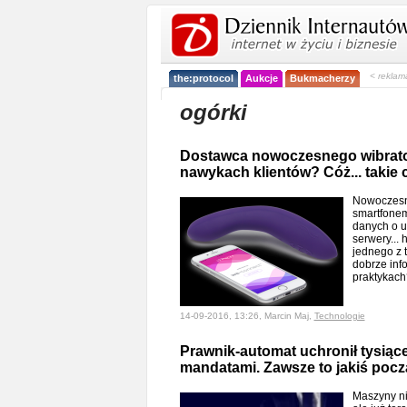
< reklam
the:protocol
Aukcje
Bukmacherzy
ogórki
Dostawca nowoczesnego wibrator
nawykach klientów? Cóż... takie 
Nowoczesn
smartfonem
danych o u
serwery...
jednego z 
dobrze inf
praktykac
14-09-2016, 13:26, Marcin Maj,
Technologie
Prawnik-automat uchronił tysiące
mandatami. Zawsze to jakiś pocz
Maszyny ni