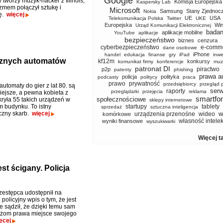
Google
 tworzy muzyk-hacker z Illinois,
Komisja Europejska
Kaspersky Lab
yzmem połączył sztukę i
Microsoft
Samsung
Stany Zjednoc
Nokia
ę.
więcej
UE
USA
Telekomunikacja Polska
Twitter
UKE
Europejska
Wi
Urząd Komunikacji Elektronicznej
badan
aplikacje mobilne
YouTube
aplikacje
bezpieczeństwo
biznes
cenzura
cyberbezpieczeństwo
e-comm
dane osobowe
iPhone
handel
edukacja
finanse
gry
iPad
inwe
ycznych automatów
kf12m
konkursy
komunikat firmy
konferencje
muz
patronat DI
piractwo
p2p
patenty
phishing
prawa a
policja
polityka
podcasty
politycy
praca
prawo
prywatność
przedsiębiorcy
przegląd 
utomaty do gier z lat 80. są
serw
raporty
przeglądarki
przejęcia
reklama
iejsze, a pewna kobieta z
smartfo
społecznościowe
kryła 55 takich urządzeń w
sklepy internetowe
 budynku. To istny
startupy
tablety
sprzedaż
sztuczna inteligencja
czny skarb.
więcej
w
urządzenia przenośne
wideo
komórkowe
własność intele
wyniki finansowe
wyszukiwarki
Więcej t
st ścigany. Policja
zestępca udostępnił na
olicyjny wpis o tym, że jest
e sądził, że dzięki temu sam
óżom prawa miejsce swojego
ęcej