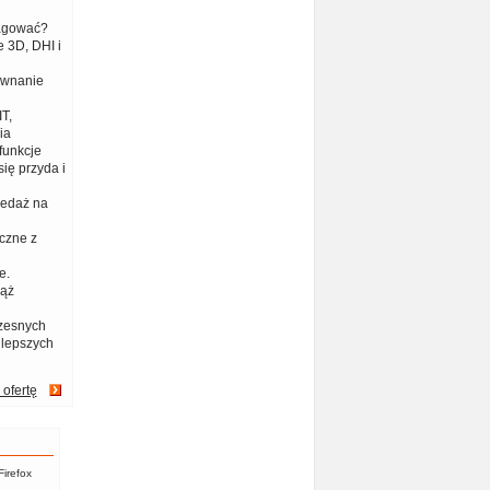
eagować?
 3D, DHI i
ównanie
T,
ia
funkcje
ię przyda i
zedaż na
czne z
e.
iąż
zesnych
jlepszych
 ofertę
Firefox