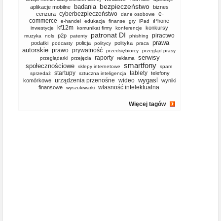
bezpieczeństwo
badania
aplikacje mobilne
biznes
cyberbezpieczeństwo
e-
cenzura
dane osobowe
commerce
iPhone
e-handel
edukacja
finanse
gry
iPad
kf12m
konkursy
inwestycje
komunikat firmy
konferencje
patronat DI
piractwo
p2p
muzyka
nols
patenty
phishing
prawa
podatki
policja
polityka
podcasty
politycy
praca
autorskie
prawo
prywatność
przedsiębiorcy
przegląd prasy
serwisy
raporty
przeglądarki
przejęcia
reklama
smartfony
społecznościowe
sklepy internetowe
spam
startupy
tablety
telefony
sprzedaż
sztuczna inteligencja
wygasl
urządzenia przenośne
wideo
komórkowe
wyniki
własność intelektualna
finansowe
wyszukiwarki
Więcej tagów