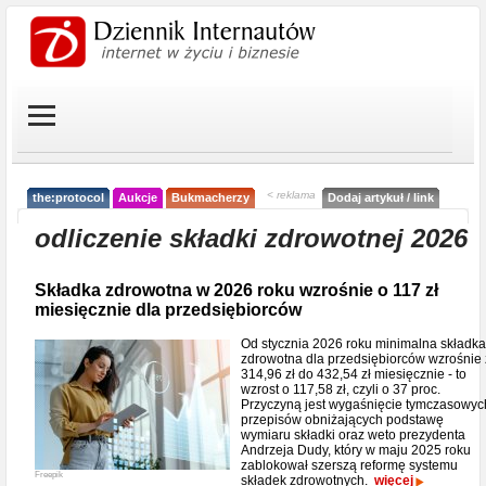
< reklama
the:protocol
Aukcje
Bukmacherzy
Dodaj artykuł / link
odliczenie składki zdrowotnej 2026
Składka zdrowotna w 2026 roku wzrośnie o 117 zł
miesięcznie dla przedsiębiorców
Od stycznia 2026 roku minimalna składka
zdrowotna dla przedsiębiorców wzrośnie 
314,96 zł do 432,54 zł miesięcznie - to
wzrost o 117,58 zł, czyli o 37 proc.
Przyczyną jest wygaśnięcie tymczasowyc
przepisów obniżających podstawę
wymiaru składki oraz weto prezydenta
Andrzeja Dudy, który w maju 2025 roku
zablokował szerszą reformę systemu
Freepik
składek zdrowotnych.
więcej