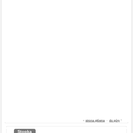
«
strona główna
-
do góry
^
Stopka