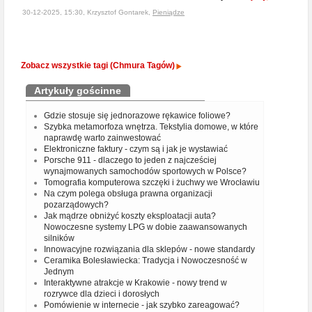
30-12-2025, 15:30, Krzysztof Gontarek,
Pieniądze
Zobacz wszystkie tagi (Chmura Tagów)
Artykuły gościnne
Gdzie stosuje się jednorazowe rękawice foliowe?
Szybka metamorfoza wnętrza. Tekstylia domowe, w które
naprawdę warto zainwestować
Elektroniczne faktury - czym są i jak je wystawiać
Porsche 911 - dlaczego to jeden z najcześciej
wynajmowanych samochodów sportowych w Polsce?
Tomografia komputerowa szczęki i żuchwy we Wrocławiu
Na czym polega obsługa prawna organizacji
pozarządowych?
Jak mądrze obniżyć koszty eksploatacji auta?
Nowoczesne systemy LPG w dobie zaawansowanych
silników
Innowacyjne rozwiązania dla sklepów - nowe standardy
Ceramika Bolesławiecka: Tradycja i Nowoczesność w
Jednym
Interaktywne atrakcje w Krakowie - nowy trend w
rozrywce dla dzieci i dorosłych
Pomówienie w internecie - jak szybko zareagować?