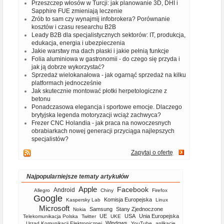
Przeszczep włosów w Turcji: jak planowanie 3D, DHI i
Sapphire FUE zmieniają leczenie
Zrób to sam czy wynajmij infobrokera? Porównanie
kosztów i czasu researchu B2B
Leady B2B dla specjalistycznych sektorów: IT, produkcja,
edukacja, energia i ubezpieczenia
Jakie warstwy ma dach płaski i jakie pełnią funkcje
Folia aluminiowa w gastronomii - do czego się przyda i
jak ją dobrze wykorzystać?
Sprzedaż wielokanałowa - jak ogarnąć sprzedaż na kilku
platformach jednocześnie
Jak skutecznie montować płotki herpetologiczne z
betonu
Ponadczasowa elegancja i sportowe emocje. Dlaczego
brytyjska legenda motoryzacji wciąż zachwyca?
Frezer CNC Holandia - jak praca na nowoczesnych
obrabiarkach nowej generacji przyciąga najlepszych
specjalistów?
Zapytaj o ofertę
Najpopularniejsze tematy artykułów
Apple
Facebook
Android
Allegro
Chiny
Firefox
Google
Komisja Europejska
Kaspersky Lab
Linux
Microsoft
Samsung
Stany Zjednoczone
Nokia
UE
USA
Unia Europejska
Telekomunikacja Polska
Twitter
UKE
Windows
Urząd Komunikacji Elektronicznej
YouTube
aplikacje