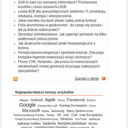
Zrób to sam czy wynajmij infobrokera? Porównanie
kosztów i czasu researchu B2B
Leady B2B dla specjalistycznych sektorów: IT, produkcja,
edukacja, energia i ubezpieczenia
Jakie warstwy ma dach płaski i jakie pełnią funkcje
Folia aluminiowa w gastronomii - do czego się przyda i
jak ją dobrze wykorzystać?
Sprzedaż wielokanałowa - jak ogarnąć sprzedaż na kilku
platformach jednocześnie
Jak skutecznie montować płotki herpetologiczne z
betonu
Ponadczasowa elegancja i sportowe emocje. Dlaczego
brytyjska legenda motoryzacji wciąż zachwyca?
Frezer CNC Holandia - jak praca na nowoczesnych
obrabiarkach nowej generacji przyciąga najlepszych
specjalistów?
Zapytaj o ofertę
Najpopularniejsze tematy artykułów
Apple
Facebook
Android
Allegro
Chiny
Firefox
Google
Komisja Europejska
Kaspersky Lab
Linux
Microsoft
Samsung
Stany Zjednoczone
Nokia
UE
USA
Unia Europejska
Telekomunikacja Polska
Twitter
UKE
Windows
Urząd Komunikacji Elektronicznej
YouTube
aplikacje
bezpieczeństwo
badania
aplikacje mobilne
biznes
cyberbezpieczeństwo
e-
cenzura
dane osobowe