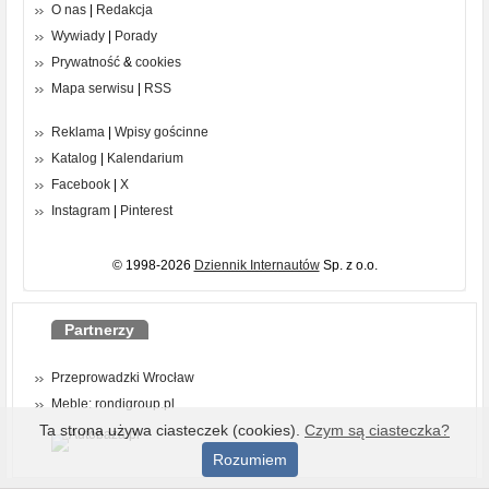
O nas
|
Redakcja
Wywiady
|
Porady
Prywatność
&
cookies
Mapa serwisu
|
RSS
Reklama
|
Wpisy gościnne
Katalog
|
Kalendarium
Facebook
|
X
Instagram
|
Pinterest
© 1998-2026
Dziennik Internautów
Sp. z o.o.
Partnerzy
Przeprowadzki Wrocław
Meble: rondigroup.pl
Ta strona używa ciasteczek (cookies).
Czym są ciasteczka?
Rozumiem