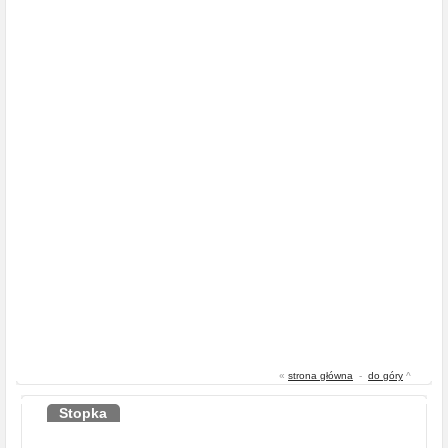
«
strona główna
-
do góry
^
Stopka