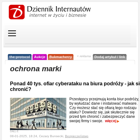
< reklama
the:protocol
Aukcje
Bukmacherzy
Dodaj artykuł / link
ochrona marki
Ponad 40 tys. ofiar cyberataku na biura podróży - jak s
chronić?
Przestępcy przejmują konta biur podróży,
by wyłudzać dane i instalować malware.
Czy możesz stać się ofiarą tego rodzaju
ataku? Dowiedz się, jak skutecznie się
przed tym chronić i zabezpieczyć dane
swojej firmy i swoje.
więcej
DALL-E
08-01-2025, 18:24, Cezary Bunsecki,
Bezpieczeństwo