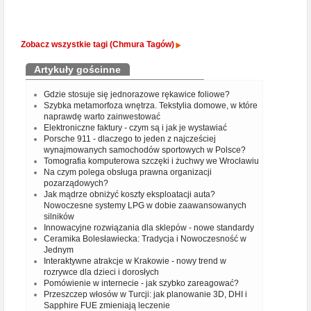
Zobacz wszystkie tagi (Chmura Tagów)
Artykuły gościnne
Gdzie stosuje się jednorazowe rękawice foliowe?
Szybka metamorfoza wnętrza. Tekstylia domowe, w które
naprawdę warto zainwestować
Elektroniczne faktury - czym są i jak je wystawiać
Porsche 911 - dlaczego to jeden z najcześciej
wynajmowanych samochodów sportowych w Polsce?
Tomografia komputerowa szczęki i żuchwy we Wrocławiu
Na czym polega obsługa prawna organizacji
pozarządowych?
Jak mądrze obniżyć koszty eksploatacji auta?
Nowoczesne systemy LPG w dobie zaawansowanych
silników
Innowacyjne rozwiązania dla sklepów - nowe standardy
Ceramika Bolesławiecka: Tradycja i Nowoczesność w
Jednym
Interaktywne atrakcje w Krakowie - nowy trend w
rozrywce dla dzieci i dorosłych
Pomówienie w internecie - jak szybko zareagować?
Przeszczep włosów w Turcji: jak planowanie 3D, DHI i
Sapphire FUE zmieniają leczenie