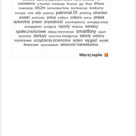
commerce
iPhone
e-handel
edukacja
finanse
gry
iPad
kf12m
konkursy
inwestycje
komunikat firmy
konferencje
patronat DI
piractwo
p2p
muzyka
nols
patenty
phishing
prawa
podatki
policja
polityka
podcasty
politycy
praca
autorskie
prawo
prywatność
przedsiębiorcy
przegląd prasy
serwisy
raporty
przeglądarki
przejęcia
reklama
smartfony
społecznościowe
sklepy internetowe
spam
startupy
tablety
telefony
sprzedaż
sztuczna inteligencja
wygasl
urządzenia przenośne
wideo
komórkowe
wyniki
własność intelektualna
finansowe
wyszukiwarki
Więcej tagów