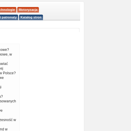
echnologie
Motoryzacja
i patronaty
Katalog stron
liowe?
mowe, w
tawiać
ej
w Polsce?
 we
i
a?
nsowanych
we
czesność w
end w