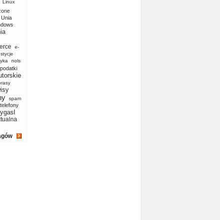
Linux
zone
Unia
ndows
ia
erce
e-
stycje
yka
nols
podatki
utorskie
prasy
isy
ny
spam
telefony
ygasl
ktualna
agów