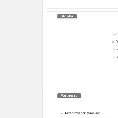
Stopka
O
P
M
Partnerzy
Przeprowadzki Wrocław