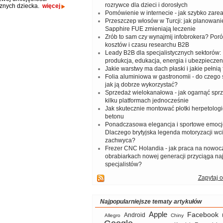
rozrywce dla dzieci i dorosłych
znych dziecka.
więcej
Pomówienie w internecie - jak szybko zar
Przeszczep włosów w Turcji: jak planowanie
Sapphire FUE zmieniają leczenie
Zrób to sam czy wynajmij infobrokera? Por
kosztów i czasu researchu B2B
Leady B2B dla specjalistycznych sektorów: I
produkcja, edukacja, energia i ubezpieczen
Jakie warstwy ma dach płaski i jakie pełnią 
Folia aluminiowa w gastronomii - do czego s
jak ją dobrze wykorzystać?
Sprzedaż wielokanałowa - jak ogarnąć spr
kilku platformach jednocześnie
Jak skutecznie montować płotki herpetologi
betonu
Ponadczasowa elegancja i sportowe emocj
Dlaczego brytyjska legenda motoryzacji wc
zachwyca?
Frezer CNC Holandia - jak praca na nowoc
obrabiarkach nowej generacji przyciąga na
specjalistów?
Zapytaj o
Najpopularniejsze tematy artykułów
Apple
Facebook
Android
Allegro
Chiny