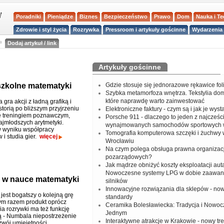
Poradniki
Pieniądze
Biznes
Bezpieczeństwo
Prawo
Dom
Nauka i T
Zdrowie i styl życia
Rozrywka
Pressroom i artykuły gościnne
Wydarzenia 
a
Dodaj artykuł / link
Artykuły gościnne
szkolne matematyki
Gdzie stosuje się jednorazowe rękawice fo
Szybka metamorfoza wnętrza. Tekstylia do
które naprawdę warto zainwestować
gra akcji z ładną grafiką i
torią po bliższym przyjrzeniu
Elektroniczne faktury - czym są i jak je wys
ę treningiem poznawczym,
Porsche 911 - dlaczego to jeden z najcześci
jmłodszych arytmetyki.
wynajmowanych samochodów sportowych 
 wyniku współpracy
Tomografia komputerowa szczęki i żuchwy
i studia gier.
więcej
Wrocławiu
Na czym polega obsługa prawna organizacj
pozarządowych?
Jak mądrze obniżyć koszty eksploatacji aut
Nowoczesne systemy LPG w dobie zaawa
m w nauce matematyki
silników
Innowacyjne rozwiązania dla sklepów - no
jest bogatszy o kolejną grę
standardy
ym razem produkt oprócz
Ceramika Bolesławiecka: Tradycja i Nowo
a rozrywki ma też funkcję
Jednym
 - Numbala niepostrzeżenie
Interaktywne atrakcje w Krakowie - nowy tr
zwój umiejętności