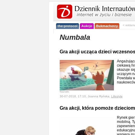
< reklam
the:protocol
Aukcje
Bukmacherzy
Numbala
Gra akcji ucząca dzieci wczesno
Angażująca 
ciekawą his
okazuje si
uczącym na
Powstała w
naukowców 
Neurodio
30-07-2018, 17:10, Joanna Ryńska,
Lifestyle
Gra akcji, która pomoże dziecio
Rynek gier 
mobilną. T
zapewnieni
edukacyjną
wspiera ro