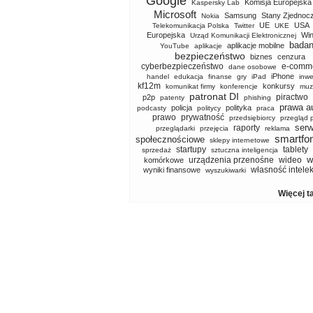
Google
Komisja Europejska
Kaspersky Lab
Microsoft
Samsung
Stany Zjednoc
Nokia
UE
USA
Telekomunikacja Polska
Twitter
UKE
Europejska
Wi
Urząd Komunikacji Elektronicznej
badan
aplikacje mobilne
YouTube
aplikacje
bezpieczeństwo
biznes
cenzura
cyberbezpieczeństwo
e-comm
dane osobowe
iPhone
handel
edukacja
finanse
gry
iPad
inwe
kf12m
konkursy
komunikat firmy
konferencje
muz
patronat DI
piractwo
p2p
patenty
phishing
prawa a
policja
polityka
podcasty
politycy
praca
prawo
prywatność
przedsiębiorcy
przegląd 
serw
raporty
przeglądarki
przejęcia
reklama
smartfo
społecznościowe
sklepy internetowe
startupy
tablety
sprzedaż
sztuczna inteligencja
w
urządzenia przenośne
wideo
komórkowe
własność intele
wyniki finansowe
wyszukiwarki
Więcej t