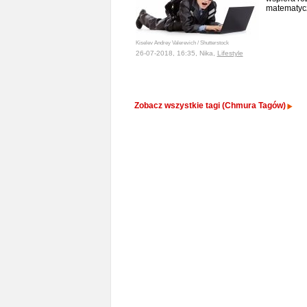
matematyc
Kiselev Andrey Valerevich / Shutterstock
26-07-2018, 16:35, Nika,
Lifestyle
Zobacz wszystkie tagi (Chmura Tagów)