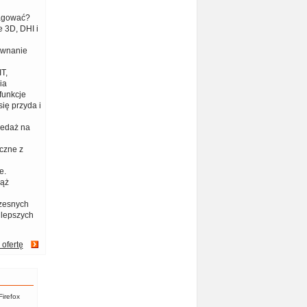
eagować?
 3D, DHI i
ównanie
T,
ia
funkcje
ię przyda i
zedaż na
czne z
e.
iąż
zesnych
jlepszych
 ofertę
Firefox