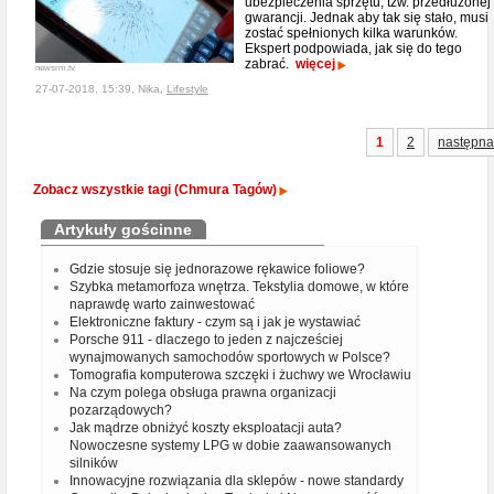
ubezpieczenia sprzętu, tzw. przedłużonej
gwarancji. Jednak aby tak się stało, musi
zostać spełnionych kilka warunków.
Ekspert podpowiada, jak się do tego
zabrać.
więcej
newsrm.tv
27-07-2018, 15:39, Nika,
Lifestyle
1
2
następna
Zobacz wszystkie tagi (Chmura Tagów)
Artykuły gościnne
Gdzie stosuje się jednorazowe rękawice foliowe?
Szybka metamorfoza wnętrza. Tekstylia domowe, w które
naprawdę warto zainwestować
Elektroniczne faktury - czym są i jak je wystawiać
Porsche 911 - dlaczego to jeden z najcześciej
wynajmowanych samochodów sportowych w Polsce?
Tomografia komputerowa szczęki i żuchwy we Wrocławiu
Na czym polega obsługa prawna organizacji
pozarządowych?
Jak mądrze obniżyć koszty eksploatacji auta?
Nowoczesne systemy LPG w dobie zaawansowanych
silników
Innowacyjne rozwiązania dla sklepów - nowe standardy