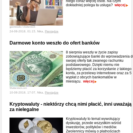
niego coraz więcej osób. Na czym
dokładniej polega ta usługa?
więcej
gpointstudio / shutterstock
24-08-2018, 01:15, Nika,
Pieniądze
Darmowe konto weszło do ofert banków
8 sierpnia weszły w życie zapisy
zobowiązujące banki do wprowadzenia d
swojej oferty tak zwanego rachunku
podstawowego. Dzięki niemu nie
będziemy płacić za korzystanie z takiego
konta, za przelewy internetowe oraz za 5
wypłat z obcych bankomatów w
miesiącu.
więcej
Shutterstock.com
10-08-2018, 17:07, Nika,
Pieniądze
Kryptowaluty - niektórzy chcą nimi płacić, inni uważają
za nielegalne
Kryptowaluty to temat wywołujący
dyskusję, przede wszystkim wśród
inwestorów, polityków i mediów.
Zwolennicy mówią o płatnościach