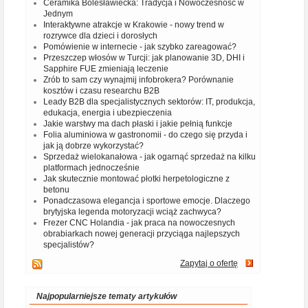
Ceramika Bolesławiecka: Tradycja i Nowoczesność w
Jednym
Interaktywne atrakcje w Krakowie - nowy trend w
rozrywce dla dzieci i dorosłych
Pomówienie w internecie - jak szybko zareagować?
Przeszczep włosów w Turcji: jak planowanie 3D, DHI i
Sapphire FUE zmieniają leczenie
Zrób to sam czy wynajmij infobrokera? Porównanie
kosztów i czasu researchu B2B
Leady B2B dla specjalistycznych sektorów: IT, produkcja,
edukacja, energia i ubezpieczenia
Jakie warstwy ma dach płaski i jakie pełnią funkcje
Folia aluminiowa w gastronomii - do czego się przyda i
jak ją dobrze wykorzystać?
Sprzedaż wielokanałowa - jak ogarnąć sprzedaż na kilku
platformach jednocześnie
Jak skutecznie montować płotki herpetologiczne z
betonu
Ponadczasowa elegancja i sportowe emocje. Dlaczego
brytyjska legenda motoryzacji wciąż zachwyca?
Frezer CNC Holandia - jak praca na nowoczesnych
obrabiarkach nowej generacji przyciąga najlepszych
specjalistów?
Zapytaj o ofertę
Najpopularniejsze tematy artykułów