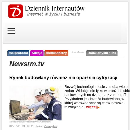
< reklama
the:protocol
Aukcje
Bukmacherzy
Dodaj artykuł / link
Newsrm.tv
Rynek budowlany również nie oparł się cyfryzacji
Rozwój technologii niesie za sobą wiele
zmian. Widać je nie tylko w branżach stric
nastawionych na działania z zakresu IT.
Przykładem jest branża budowlana, w
której wprowadzane są coraz nowsze
rozwiązania.
więcej
SergeBertasiusPhotography / Shutterstock
02-07-2019, 18:25, Nika,
Pieniądze