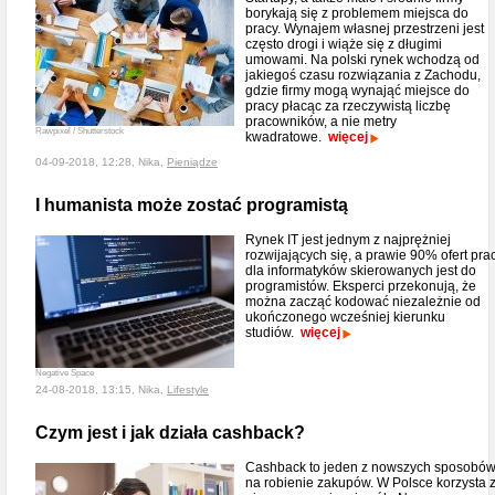
borykają się z problemem miejsca do
pracy. Wynajem własnej przestrzeni jest
często drogi i wiąże się z długimi
umowami. Na polski rynek wchodzą od
jakiegoś czasu rozwiązania z Zachodu,
gdzie firmy mogą wynająć miejsce do
pracy płacąc za rzeczywistą liczbę
pracowników, a nie metry
Rawpixel / Shutterstock
kwadratowe.
więcej
04-09-2018, 12:28, Nika,
Pieniądze
I humanista może zostać programistą
Rynek IT jest jednym z najprężniej
rozwijających się, a prawie 90% ofert pra
dla informatyków skierowanych jest do
programistów. Eksperci przekonują, że
można zacząć kodować niezależnie od
ukończonego wcześniej kierunku
studiów.
więcej
Negative Space
24-08-2018, 13:15, Nika,
Lifestyle
Czym jest i jak działa cashback?
Cashback to jeden z nowszych sposobó
na robienie zakupów. W Polsce korzysta 