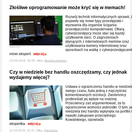
Złośliwe oprogramowanie może kryć się w memach!
Rozwój technik informatycznych sprawił, 
pojawiły się nowe typy przestępstw i
wyzwania dla organów ścigania
przestępczości komputerowej. Ofiarą
cyberprzestępcy może stać się każdy
użytkownik sieci. O zagrożeniach
płynących z internetowych memów oraz
użytkowania kamery internetowej oraz
newsrm.tv
sposobach na walkę z cyberprzestępcam
mówi ekspert.
więcej
15-03-2019, 20:35, Nika,
Bezpieczeństwo
Czy w niedziele bez handlu oszczędzamy, czy jednak
wydajemy więcej?
Ustawa o ograniczeniu handlu w niedziel
swego czasu, była jedną z najczęściej
komentowanych rezolucji. Zwolennicy
podkreślali jej wpływ na rodzinę.
Przeciwnicy zaś argumentowali, że to
ograniczenie wolności jednostki. O tym, j
niedziela bez handlu wpłynęła na portfel i
nawyki zakupowe przeciętnego
Kowalskiego, opowiada
ekspertka.
więcej
11-03-2019, 22:37, Nika,
Pieniądze