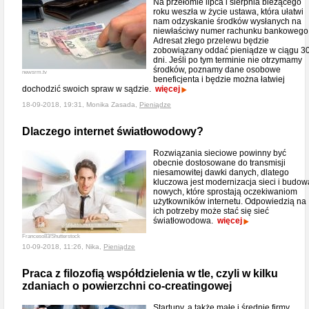
Na przełomie lipca i sierpnia bieżącego
roku weszła w życie ustawa, która ułatwi
nam odzyskanie środków wysłanych na
niewłaściwy numer rachunku bankowego
Adresat złego przelewu będzie
zobowiązany oddać pieniądze w ciągu 3
dni. Jeśli po tym terminie nie otrzymamy
środków, poznamy dane osobowe
newsrm.tv
beneficjenta i będzie można łatwiej
dochodzić swoich spraw w sądzie.
więcej
18-09-2018, 19:31, Monika Zasada,
Pieniądze
Dlaczego internet światłowodowy?
Rozwiązania sieciowe powinny być
obecnie dostosowane do transmisji
niesamowitej dawki danych, dlatego
kluczowa jest modernizacja sieci i budow
nowych, które sprostają oczekiwaniom
użytkowników internetu. Odpowiedzią na
ich potrzeby może stać się sieć
światłowodowa.
więcej
Franceso83/Shutterstock
10-09-2018, 11:26, Nika,
Pieniądze
Praca z filozofią współdzielenia w tle, czyli w kilku
zdaniach o powierzchni co-creatingowej
Startupy, a także małe i średnie firmy