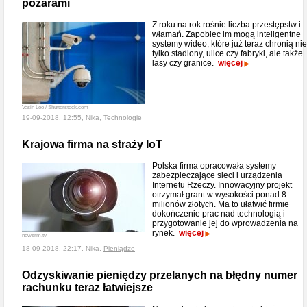
pożarami
Z roku na rok rośnie liczba przestępstw i
włamań. Zapobiec im mogą inteligentne
systemy wideo, które już teraz chronią nie
tylko stadiony, ulice czy fabryki, ale także
lasy czy granice.
więcej
Vasin Lee / Shutterstock.com
19-09-2018, 12:55, Nika,
Technologie
Krajowa firma na straży IoT
Polska firma opracowała systemy
zabezpieczające sieci i urządzenia
Internetu Rzeczy. Innowacyjny projekt
otrzymał grant w wysokości ponad 8
milionów złotych. Ma to ułatwić firmie
dokończenie prac nad technologią i
przygotowanie jej do wprowadzenia na
rynek.
więcej
newsrm.tv
18-09-2018, 22:17, Nika,
Pieniądze
Odzyskiwanie pieniędzy przelanych na błędny numer
rachunku teraz łatwiejsze