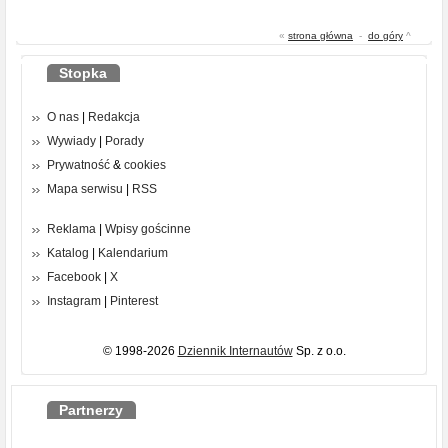
«
strona główna
-
do góry
^
Stopka
O nas
|
Redakcja
Wywiady
|
Porady
Prywatność
&
cookies
Mapa serwisu
|
RSS
Reklama
|
Wpisy gościnne
Katalog
|
Kalendarium
Facebook
|
X
Instagram
|
Pinterest
© 1998-2026
Dziennik Internautów
Sp. z o.o.
Partnerzy