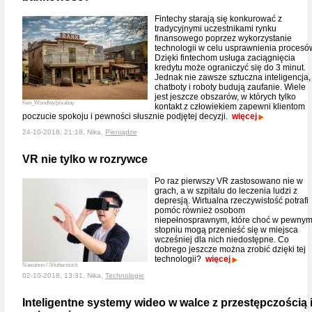
Fintechy starają się konkurować z
tradycyjnymi uczestnikami rynku
finansowego poprzez wykorzystanie
technologii w celu usprawnienia procesó
Dzięki fintechom usługa zaciągnięcia
kredytu może ograniczyć się do 3 minut.
Jednak nie zawsze sztuczna inteligencja,
chatboty i roboty budują zaufanie. Wiele
jest jeszcze obszarów, w których tylko
Ken_Woodley/pixabay
kontakt z człowiekiem zapewni klientom
poczucie spokoju i pewności słusznie podjętej decyzji.
więcej
24-10-2018, 21:18, Nika,
Pieniądze
VR nie tylko w rozrywce
Po raz pierwszy VR zastosowano nie w
grach, a w szpitalu do leczenia ludzi z
depresją. Wirtualna rzeczywistość potrafi
pomóc również osobom
niepełnosprawnym, które choć w pewny
stopniu mogą przenieść się w miejsca
wcześniej dla nich niedostępne. Co
dobrego jeszcze można zrobić dzięki tej
technologii?
więcej
Nawanon / Shutterstock
02-10-2018, 13:31, Nika,
Technologie
Inteligentne systemy wideo w walce z przestępczością 