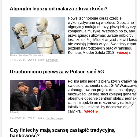
Algorytm lepszy od malarza z krwi i kości?
Nowe technologie coraz częściej
wykorzystywane są w sztuce. Specjalne
algorytmy malują obrazy, piszą teksty czy
komponują muzykę. Wszystko po to, aby
przyciągnąć i utrzymać uwagę odbiorcy
jeszcze dłużej. Młodzi artyści z krwi i kośc
nie zostają jednak w tyle. Świadczy o tym
poziom nagrodzonych prac w rankingu
Kompas Młodej Sztuki 2018.
więcej
Tatiana Shepeleva / Shutterstock
08-01-2019, 20:54, Nika,
Lifestyle
Uruchomiono pierwszą w Polsce sieć 5G
Polska jako jeden z pierwszych krajów na
świecie uruchomiła sieć 5G. W Warszawi
zainaugurowano projekt demonstrujący je
możliwości. Zasięg sieci kolejnej generacj
obejmuje obecnie centrum stolicy, jednak
czasem będzie on rozszerzany na kolejn
lokalizacje i miasta, by docelowo objąć
cały kraj.
więcej
T-Mobile
12-12-2018, 23:15, Nika,
Technologie
Czy fintechy mają szansę zastąpić tradycyjną
bankowość?