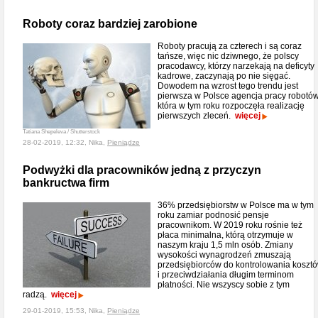
Roboty coraz bardziej zarobione
Roboty pracują za czterech i są coraz
tańsze, więc nic dziwnego, że polscy
pracodawcy, którzy narzekają na deficyty
kadrowe, zaczynają po nie sięgać.
Dowodem na wzrost tego trendu jest
pierwsza w Polsce agencja pracy robotów
która w tym roku rozpoczęła realizację
pierwszych zleceń.
więcej
Tatiana Shepeleva / Shutterstock
28-02-2019, 12:32, Nika,
Pieniądze
Podwyżki dla pracowników jedną z przyczyn
bankructwa firm
36% przedsiębiorstw w Polsce ma w tym
roku zamiar podnosić pensje
pracownikom. W 2019 roku rośnie też
płaca minimalna, którą otrzymuje w
naszym kraju 1,5 mln osób. Zmiany
wysokości wynagrodzeń zmuszają
przedsiębiorców do kontrolowania koszt
i przeciwdziałania długim terminom
płatności. Nie wszyscy sobie z tym
radzą.
więcej
29-01-2019, 15:53, Nika,
Pieniądze