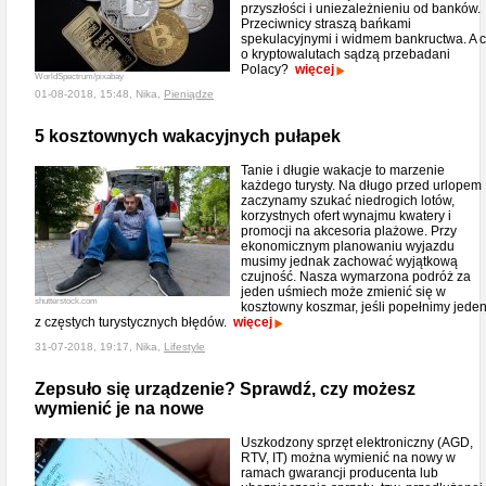
przyszłości i uniezależnieniu od banków.
Przeciwnicy straszą bańkami
spekulacyjnymi i widmem bankructwa. A 
o kryptowalutach sądzą przebadani
Polacy?
więcej
WorldSpectrum/pixabay
01-08-2018, 15:48, Nika,
Pieniądze
5 kosztownych wakacyjnych pułapek
Tanie i długie wakacje to marzenie
każdego turysty. Na długo przed urlopem
zaczynamy szukać niedrogich lotów,
korzystnych ofert wynajmu kwatery i
promocji na akcesoria plażowe. Przy
ekonomicznym planowaniu wyjazdu
musimy jednak zachować wyjątkową
czujność. Nasza wymarzona podróż za
jeden uśmiech może zmienić się w
shutterstock.com
kosztowny koszmar, jeśli popełnimy jede
z częstych turystycznych błędów.
więcej
31-07-2018, 19:17, Nika,
Lifestyle
Zepsuło się urządzenie? Sprawdź, czy możesz
wymienić je na nowe
Uszkodzony sprzęt elektroniczny (AGD,
RTV, IT) można wymienić na nowy w
ramach gwarancji producenta lub