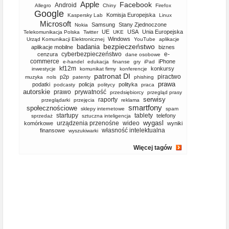
Apple
Facebook
Android
Allegro
Chiny
Firefox
Google
Komisja Europejska
Kaspersky Lab
Linux
Microsoft
Samsung
Stany Zjednoczone
Nokia
UE
USA
Unia Europejska
Telekomunikacja Polska
Twitter
UKE
Windows
Urząd Komunikacji Elektronicznej
YouTube
aplikacje
bezpieczeństwo
badania
aplikacje mobilne
biznes
cyberbezpieczeństwo
e-
cenzura
dane osobowe
commerce
iPhone
e-handel
edukacja
finanse
gry
iPad
kf12m
konkursy
inwestycje
komunikat firmy
konferencje
patronat DI
piractwo
p2p
muzyka
nols
patenty
phishing
prawa
podatki
policja
polityka
podcasty
politycy
praca
autorskie
prawo
prywatność
przedsiębiorcy
przegląd prasy
serwisy
raporty
przeglądarki
przejęcia
reklama
smartfony
społecznościowe
sklepy internetowe
spam
startupy
tablety
telefony
sprzedaż
sztuczna inteligencja
wygasl
urządzenia przenośne
wideo
komórkowe
wyniki
własność intelektualna
finansowe
wyszukiwarki
Więcej tagów