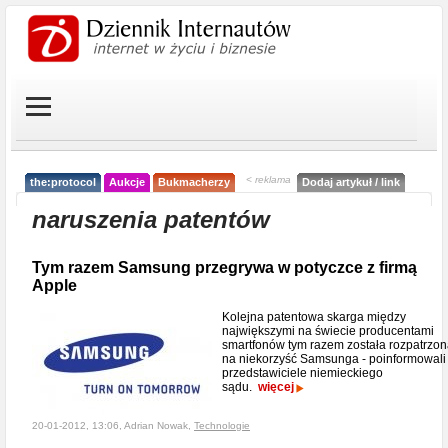
< reklama
the:protocol
Aukcje
Bukmacherzy
Dodaj artykuł / link
naruszenia patentów
Tym razem Samsung przegrywa w potyczce z firmą
Apple
Kolejna patentowa skarga między
największymi na świecie producentami
smartfonów tym razem została rozpatrzo
na niekorzyść Samsunga - poinformowali
przedstawiciele niemieckiego
sądu.
więcej
20-01-2012, 13:06, Adrian Nowak,
Technologie