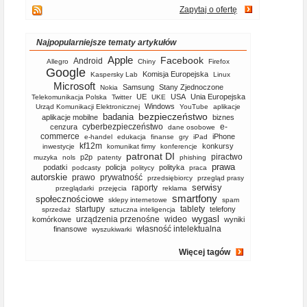
Zapytaj o ofertę
Najpopularniejsze tematy artykułów
Apple
Facebook
Android
Allegro
Chiny
Firefox
Google
Komisja Europejska
Kaspersky Lab
Linux
Microsoft
Samsung
Stany Zjednoczone
Nokia
UE
USA
Unia Europejska
Telekomunikacja Polska
Twitter
UKE
Windows
Urząd Komunikacji Elektronicznej
YouTube
aplikacje
bezpieczeństwo
badania
aplikacje mobilne
biznes
cyberbezpieczeństwo
e-
cenzura
dane osobowe
commerce
iPhone
e-handel
edukacja
finanse
gry
iPad
kf12m
konkursy
inwestycje
komunikat firmy
konferencje
patronat DI
piractwo
p2p
muzyka
nols
patenty
phishing
prawa
podatki
policja
polityka
podcasty
politycy
praca
autorskie
prawo
prywatność
przedsiębiorcy
przegląd prasy
serwisy
raporty
przeglądarki
przejęcia
reklama
smartfony
społecznościowe
sklepy internetowe
spam
startupy
tablety
telefony
sprzedaż
sztuczna inteligencja
wygasl
urządzenia przenośne
wideo
komórkowe
wyniki
własność intelektualna
finansowe
wyszukiwarki
Więcej tagów