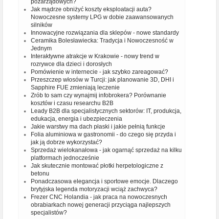
pozarządowych?
Jak mądrze obniżyć koszty eksploatacji auta?
Nowoczesne systemy LPG w dobie zaawansowanych
silników
Innowacyjne rozwiązania dla sklepów - nowe standardy
Ceramika Bolesławiecka: Tradycja i Nowoczesność w
Jednym
Interaktywne atrakcje w Krakowie - nowy trend w
rozrywce dla dzieci i dorosłych
Pomówienie w internecie - jak szybko zareagować?
Przeszczep włosów w Turcji: jak planowanie 3D, DHI i
Sapphire FUE zmieniają leczenie
Zrób to sam czy wynajmij infobrokera? Porównanie
kosztów i czasu researchu B2B
Leady B2B dla specjalistycznych sektorów: IT, produkcja,
edukacja, energia i ubezpieczenia
Jakie warstwy ma dach płaski i jakie pełnią funkcje
Folia aluminiowa w gastronomii - do czego się przyda i
jak ją dobrze wykorzystać?
Sprzedaż wielokanałowa - jak ogarnąć sprzedaż na kilku
platformach jednocześnie
Jak skutecznie montować płotki herpetologiczne z
betonu
Ponadczasowa elegancja i sportowe emocje. Dlaczego
brytyjska legenda motoryzacji wciąż zachwyca?
Frezer CNC Holandia - jak praca na nowoczesnych
obrabiarkach nowej generacji przyciąga najlepszych
specjalistów?