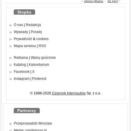
«
strona główna
-
do góry
^
Stopka
O nas
|
Redakcja
Wywiady
|
Porady
Prywatność
&
cookies
Mapa serwisu
|
RSS
Reklama
|
Wpisy gościnne
Katalog
|
Kalendarium
Facebook
|
X
Instagram
|
Pinterest
© 1998-2026
Dziennik Internautów
Sp. z o.o.
Partnerzy
Przeprowadzki Wrocław
Meble: rondigroup.pl