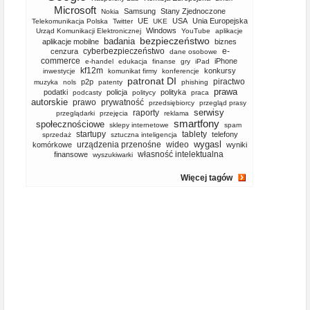
Microsoft
Samsung
Stany Zjednoczone
Nokia
UE
USA
Unia Europejska
Telekomunikacja Polska
Twitter
UKE
Windows
Urząd Komunikacji Elektronicznej
YouTube
aplikacje
bezpieczeństwo
badania
aplikacje mobilne
biznes
cyberbezpieczeństwo
e-
cenzura
dane osobowe
commerce
iPhone
e-handel
edukacja
finanse
gry
iPad
kf12m
konkursy
inwestycje
komunikat firmy
konferencje
patronat DI
piractwo
p2p
muzyka
nols
patenty
phishing
prawa
podatki
policja
polityka
podcasty
politycy
praca
autorskie
prawo
prywatność
przedsiębiorcy
przegląd prasy
serwisy
raporty
przeglądarki
przejęcia
reklama
smartfony
społecznościowe
sklepy internetowe
spam
startupy
tablety
telefony
sprzedaż
sztuczna inteligencja
wygasl
urządzenia przenośne
wideo
komórkowe
wyniki
własność intelektualna
finansowe
wyszukiwarki
Więcej tagów