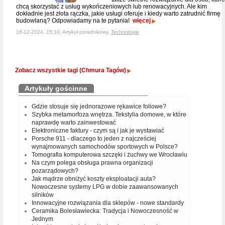
chcą skorzystać z usług wykończeniowych lub renowacyjnych. Ale kim
dokładnie jest złota rączka, jakie usługi oferuje i kiedy warto zatrudnić firmę
budowlaną? Odpowiadamy na te pytania!
więcej
16-12-2024, 15:10, Artykuł poradnikowy,
Technologie
Zobacz wszystkie tagi (Chmura Tagów)
Artykuły gościnne
Gdzie stosuje się jednorazowe rękawice foliowe?
Szybka metamorfoza wnętrza. Tekstylia domowe, w które
naprawdę warto zainwestować
Elektroniczne faktury - czym są i jak je wystawiać
Porsche 911 - dlaczego to jeden z najcześciej
wynajmowanych samochodów sportowych w Polsce?
Tomografia komputerowa szczęki i żuchwy we Wrocławiu
Na czym polega obsługa prawna organizacji
pozarządowych?
Jak mądrze obniżyć koszty eksploatacji auta?
Nowoczesne systemy LPG w dobie zaawansowanych
silników
Innowacyjne rozwiązania dla sklepów - nowe standardy
Ceramika Bolesławiecka: Tradycja i Nowoczesność w
Jednym