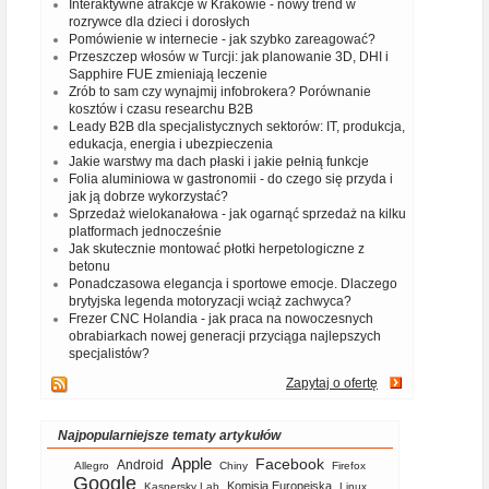
Interaktywne atrakcje w Krakowie - nowy trend w
rozrywce dla dzieci i dorosłych
Pomówienie w internecie - jak szybko zareagować?
Przeszczep włosów w Turcji: jak planowanie 3D, DHI i
Sapphire FUE zmieniają leczenie
Zrób to sam czy wynajmij infobrokera? Porównanie
kosztów i czasu researchu B2B
Leady B2B dla specjalistycznych sektorów: IT, produkcja,
edukacja, energia i ubezpieczenia
Jakie warstwy ma dach płaski i jakie pełnią funkcje
Folia aluminiowa w gastronomii - do czego się przyda i
jak ją dobrze wykorzystać?
Sprzedaż wielokanałowa - jak ogarnąć sprzedaż na kilku
platformach jednocześnie
Jak skutecznie montować płotki herpetologiczne z
betonu
Ponadczasowa elegancja i sportowe emocje. Dlaczego
brytyjska legenda motoryzacji wciąż zachwyca?
Frezer CNC Holandia - jak praca na nowoczesnych
obrabiarkach nowej generacji przyciąga najlepszych
specjalistów?
Zapytaj o ofertę
Najpopularniejsze tematy artykułów
Apple
Facebook
Android
Allegro
Chiny
Firefox
Google
Komisja Europejska
Kaspersky Lab
Linux