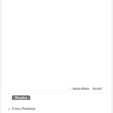
«
strona główna
-
do góry
^
Stopka
O nas
|
Redakcja