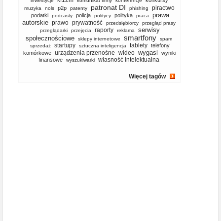
kf12m
konkursy
inwestycje
komunikat firmy
konferencje
patronat DI
piractwo
p2p
muzyka
nols
patenty
phishing
prawa
podatki
policja
polityka
podcasty
politycy
praca
autorskie
prawo
prywatność
przedsiębiorcy
przegląd prasy
serwisy
raporty
przeglądarki
przejęcia
reklama
smartfony
społecznościowe
sklepy internetowe
spam
startupy
tablety
telefony
sprzedaż
sztuczna inteligencja
wygasl
urządzenia przenośne
wideo
komórkowe
wyniki
własność intelektualna
finansowe
wyszukiwarki
Więcej tagów