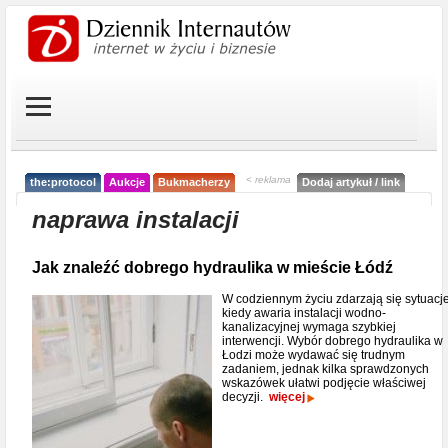
< reklama
the:protocol
Aukcje
Bukmacherzy
Dodaj artykuł / link
naprawa instalacji
Jak znaleźć dobrego hydraulika w mieście Łódź
W codziennym życiu zdarzają się sytuacje
kiedy awaria instalacji wodno-
kanalizacyjnej wymaga szybkiej
interwencji. Wybór dobrego hydraulika w
Łodzi może wydawać się trudnym
zadaniem, jednak kilka sprawdzonych
wskazówek ułatwi podjęcie właściwej
decyzji.
więcej