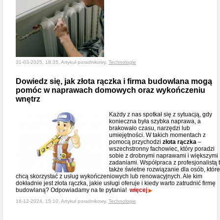
31-03-2025, 18:35, Artykuł poradnikowy,
Technologie
Dowiedz się, jak złota rączka i firma budowlana mogą
pomóc w naprawach domowych oraz wykończeniu
wnętrz
Każdy z nas spotkał się z sytuacją, gdy
konieczna była szybka naprawa, a
brakowało czasu, narzędzi lub
umiejętności. W takich momentach z
pomocą przychodzi
złota rączka
–
wszechstronny fachowiec, który poradzi
sobie z drobnymi naprawami i większymi
zadaniami. Współpraca z profesjonalistą 
także świetne rozwiązanie dla osób, które
chcą skorzystać z usług wykończeniowych lub renowacyjnych. Ale kim
dokładnie jest złota rączka, jakie usługi oferuje i kiedy warto zatrudnić firmę
budowlaną? Odpowiadamy na te pytania!
więcej
16-12-2024, 15:10, Artykuł poradnikowy,
Technologie