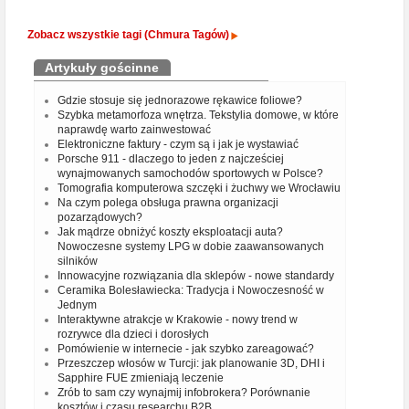
Zobacz wszystkie tagi (Chmura Tagów)
Artykuły gościnne
Gdzie stosuje się jednorazowe rękawice foliowe?
Szybka metamorfoza wnętrza. Tekstylia domowe, w które
naprawdę warto zainwestować
Elektroniczne faktury - czym są i jak je wystawiać
Porsche 911 - dlaczego to jeden z najcześciej
wynajmowanych samochodów sportowych w Polsce?
Tomografia komputerowa szczęki i żuchwy we Wrocławiu
Na czym polega obsługa prawna organizacji
pozarządowych?
Jak mądrze obniżyć koszty eksploatacji auta?
Nowoczesne systemy LPG w dobie zaawansowanych
silników
Innowacyjne rozwiązania dla sklepów - nowe standardy
Ceramika Bolesławiecka: Tradycja i Nowoczesność w
Jednym
Interaktywne atrakcje w Krakowie - nowy trend w
rozrywce dla dzieci i dorosłych
Pomówienie w internecie - jak szybko zareagować?
Przeszczep włosów w Turcji: jak planowanie 3D, DHI i
Sapphire FUE zmieniają leczenie
Zrób to sam czy wynajmij infobrokera? Porównanie
kosztów i czasu researchu B2B