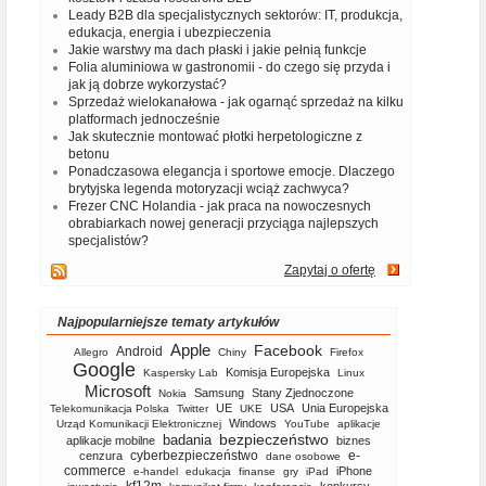
Leady B2B dla specjalistycznych sektorów: IT, produkcja,
edukacja, energia i ubezpieczenia
Jakie warstwy ma dach płaski i jakie pełnią funkcje
Folia aluminiowa w gastronomii - do czego się przyda i
jak ją dobrze wykorzystać?
Sprzedaż wielokanałowa - jak ogarnąć sprzedaż na kilku
platformach jednocześnie
Jak skutecznie montować płotki herpetologiczne z
betonu
Ponadczasowa elegancja i sportowe emocje. Dlaczego
brytyjska legenda motoryzacji wciąż zachwyca?
Frezer CNC Holandia - jak praca na nowoczesnych
obrabiarkach nowej generacji przyciąga najlepszych
specjalistów?
Zapytaj o ofertę
Najpopularniejsze tematy artykułów
Apple
Facebook
Android
Allegro
Chiny
Firefox
Google
Komisja Europejska
Kaspersky Lab
Linux
Microsoft
Samsung
Stany Zjednoczone
Nokia
UE
USA
Unia Europejska
Telekomunikacja Polska
Twitter
UKE
Windows
Urząd Komunikacji Elektronicznej
YouTube
aplikacje
bezpieczeństwo
badania
aplikacje mobilne
biznes
cyberbezpieczeństwo
e-
cenzura
dane osobowe
commerce
iPhone
e-handel
edukacja
finanse
gry
iPad