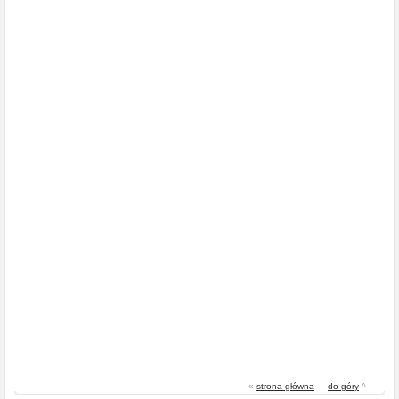
«
strona główna
-
do góry
^