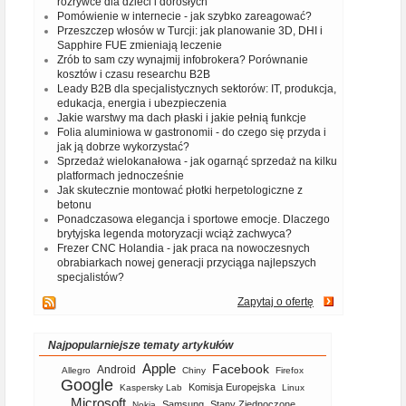
rozrywce dla dzieci i dorosłych
Pomówienie w internecie - jak szybko zareagować?
Przeszczep włosów w Turcji: jak planowanie 3D, DHI i
Sapphire FUE zmieniają leczenie
Zrób to sam czy wynajmij infobrokera? Porównanie
kosztów i czasu researchu B2B
Leady B2B dla specjalistycznych sektorów: IT, produkcja,
edukacja, energia i ubezpieczenia
Jakie warstwy ma dach płaski i jakie pełnią funkcje
Folia aluminiowa w gastronomii - do czego się przyda i
jak ją dobrze wykorzystać?
Sprzedaż wielokanałowa - jak ogarnąć sprzedaż na kilku
platformach jednocześnie
Jak skutecznie montować płotki herpetologiczne z
betonu
Ponadczasowa elegancja i sportowe emocje. Dlaczego
brytyjska legenda motoryzacji wciąż zachwyca?
Frezer CNC Holandia - jak praca na nowoczesnych
obrabiarkach nowej generacji przyciąga najlepszych
specjalistów?
Zapytaj o ofertę
Najpopularniejsze tematy artykułów
Apple
Facebook
Android
Allegro
Chiny
Firefox
Google
Komisja Europejska
Kaspersky Lab
Linux
Microsoft
Samsung
Stany Zjednoczone
Nokia