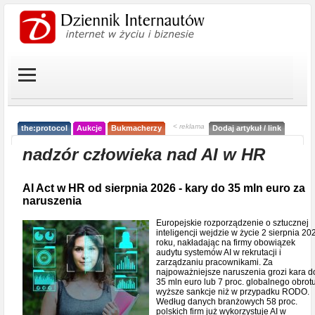
< reklama
the:protocol
Aukcje
Bukmacherzy
Dodaj artykuł / link
nadzór człowieka nad AI w HR
AI Act w HR od sierpnia 2026 - kary do 35 mln euro za
naruszenia
Europejskie rozporządzenie o sztucznej
inteligencji wejdzie w życie 2 sierpnia 20
roku, nakładając na firmy obowiązek
audytu systemów AI w rekrutacji i
zarządzaniu pracownikami. Za
najpoważniejsze naruszenia grozi kara d
35 mln euro lub 7 proc. globalnego obrotu
wyższe sankcje niż w przypadku RODO.
Według danych branżowych 58 proc.
polskich firm już wykorzystuje AI w