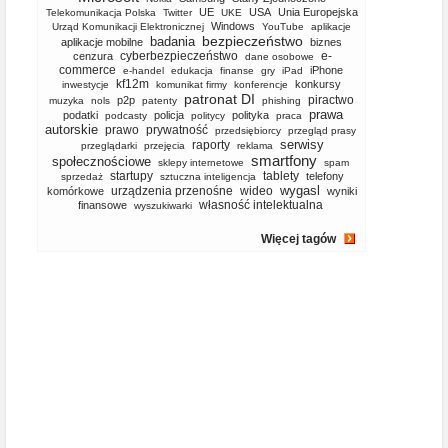
UE
USA
Unia Europejska
Telekomunikacja Polska
Twitter
UKE
Windows
Urząd Komunikacji Elektronicznej
YouTube
aplikacje
bezpieczeństwo
badania
aplikacje mobilne
biznes
cyberbezpieczeństwo
e-
cenzura
dane osobowe
commerce
iPhone
e-handel
edukacja
finanse
gry
iPad
kf12m
konkursy
inwestycje
komunikat firmy
konferencje
patronat DI
piractwo
p2p
muzyka
nols
patenty
phishing
prawa
podatki
policja
polityka
podcasty
politycy
praca
autorskie
prawo
prywatność
przedsiębiorcy
przegląd prasy
serwisy
raporty
przeglądarki
przejęcia
reklama
smartfony
społecznościowe
sklepy internetowe
spam
startupy
tablety
telefony
sprzedaż
sztuczna inteligencja
wygasl
urządzenia przenośne
wideo
komórkowe
wyniki
własność intelektualna
finansowe
wyszukiwarki
Więcej tagów