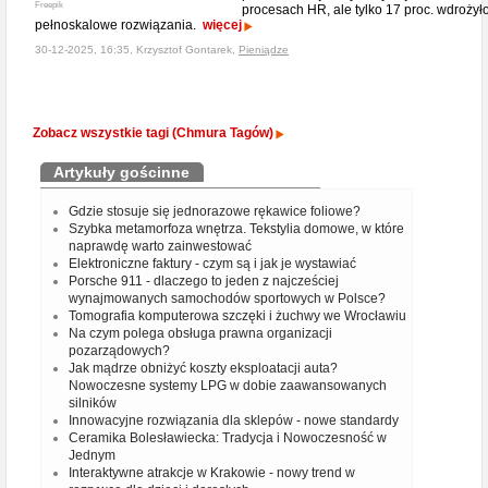
Freepik
procesach HR, ale tylko 17 proc. wdrożył
pełnoskalowe rozwiązania.
więcej
30-12-2025, 16:35, Krzysztof Gontarek,
Pieniądze
Zobacz wszystkie tagi (Chmura Tagów)
Artykuły gościnne
Gdzie stosuje się jednorazowe rękawice foliowe?
Szybka metamorfoza wnętrza. Tekstylia domowe, w które
naprawdę warto zainwestować
Elektroniczne faktury - czym są i jak je wystawiać
Porsche 911 - dlaczego to jeden z najcześciej
wynajmowanych samochodów sportowych w Polsce?
Tomografia komputerowa szczęki i żuchwy we Wrocławiu
Na czym polega obsługa prawna organizacji
pozarządowych?
Jak mądrze obniżyć koszty eksploatacji auta?
Nowoczesne systemy LPG w dobie zaawansowanych
silników
Innowacyjne rozwiązania dla sklepów - nowe standardy
Ceramika Bolesławiecka: Tradycja i Nowoczesność w
Jednym
Interaktywne atrakcje w Krakowie - nowy trend w