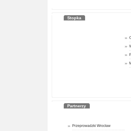
Stopka
O
P
M
Partnerzy
Przeprowadzki Wrocław