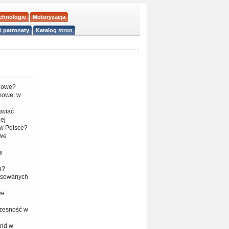
echnologie
Motoryzacja
i patronaty
Katalog stron
liowe?
mowe, w
tawiać
ej
w Polsce?
 we
i
a?
nsowanych
we
czesność w
end w