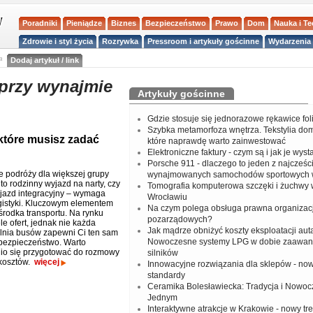
Poradniki
Pieniądze
Biznes
Bezpieczeństwo
Prawo
Dom
Nauka i T
Zdrowie i styl życia
Rozrywka
Pressroom i artykuły gościnne
Wydarzenia 
a
Dodaj artykuł / link
przy wynajmie
Artykuły gościnne
Gdzie stosuje się jednorazowe rękawice fo
Szybka metamorfoza wnętrza. Tekstylia do
które musisz zadać
które naprawdę warto zainwestować
Elektroniczne faktury - czym są i jak je wys
Porsche 911 - dlaczego to jeden z najcześci
 podróży dla większej grupy
wynajmowanych samochodów sportowych 
to rodzinny wyjazd na narty, czy
Tomografia komputerowa szczęki i żuchwy
jazd integracyjny – wymaga
Wrocławiu
ogistyki. Kluczowym elementem
Na czym polega obsługa prawna organizacj
środka transportu. Na rynku
pozarządowych?
ele ofert, jednak nie każda
Jak mądrze obniżyć koszty eksploatacji aut
nia busów zapewni Ci ten sam
Nowoczesne systemy LPG w dobie zaawa
 bezpieczeństwo. Warto
io się przygotować do rozmowy
silników
 kosztów.
więcej
Innowacyjne rozwiązania dla sklepów - no
standardy
Ceramika Bolesławiecka: Tradycja i Nowo
Jednym
Interaktywne atrakcje w Krakowie - nowy tr