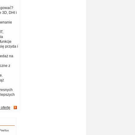
eagować?
 3D, DHI i
ównanie
T,
ia
funkcje
ię przyda i
zedaż na
czne z
e.
iąż
zesnych
jlepszych
 ofertę
Firefox