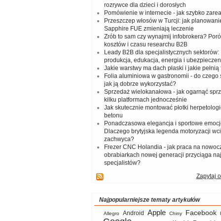
rozrywce dla dzieci i dorosłych
Pomówienie w internecie - jak szybko zar
Przeszczep włosów w Turcji: jak planowanie
Sapphire FUE zmieniają leczenie
Zrób to sam czy wynajmij infobrokera? Por
kosztów i czasu researchu B2B
Leady B2B dla specjalistycznych sektorów: I
produkcja, edukacja, energia i ubezpieczen
Jakie warstwy ma dach płaski i jakie pełnią 
Folia aluminiowa w gastronomii - do czego s
jak ją dobrze wykorzystać?
Sprzedaż wielokanałowa - jak ogarnąć spr
kilku platformach jednocześnie
Jak skutecznie montować płotki herpetologi
betonu
Ponadczasowa elegancja i sportowe emocj
Dlaczego brytyjska legenda motoryzacji wc
zachwyca?
Frezer CNC Holandia - jak praca na nowoc
obrabiarkach nowej generacji przyciąga na
specjalistów?
Zapytaj o
Najpopularniejsze tematy artykułów
Apple
Facebook
Android
Allegro
Chiny