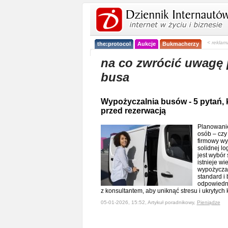
< reklam
the:protocol
Aukcje
Bukmacherzy
na co zwrócić uwagę 
busa
Wypożyczalnia busów - 5 pytań, 
przed rezerwacją
Planowanie
osób – czy 
firmowy wy
solidnej l
jest wybór 
istnieje wi
wypożyczal
standard i
odpowiedn
z konsultantem, aby uniknąć stresu i ukrytych
05-01-2026, 15:52, Artykuł poradnikowy,
Pieniądze