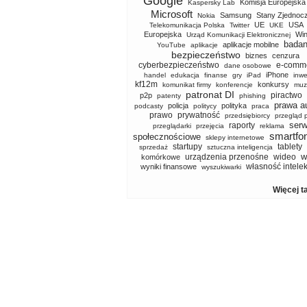
Google
Komisja Europejska
Kaspersky Lab
Microsoft
Samsung
Stany Zjednoc
Nokia
UE
USA
Telekomunikacja Polska
Twitter
UKE
Europejska
Wi
Urząd Komunikacji Elektronicznej
badan
aplikacje mobilne
YouTube
aplikacje
bezpieczeństwo
biznes
cenzura
cyberbezpieczeństwo
e-comm
dane osobowe
iPhone
handel
edukacja
finanse
gry
iPad
inwe
kf12m
konkursy
komunikat firmy
konferencje
muz
patronat DI
piractwo
p2p
patenty
phishing
prawa a
policja
polityka
podcasty
politycy
praca
prawo
prywatność
przedsiębiorcy
przegląd 
serw
raporty
przeglądarki
przejęcia
reklama
smartfo
społecznościowe
sklepy internetowe
startupy
tablety
sprzedaż
sztuczna inteligencja
w
urządzenia przenośne
wideo
komórkowe
własność intele
wyniki finansowe
wyszukiwarki
Więcej t