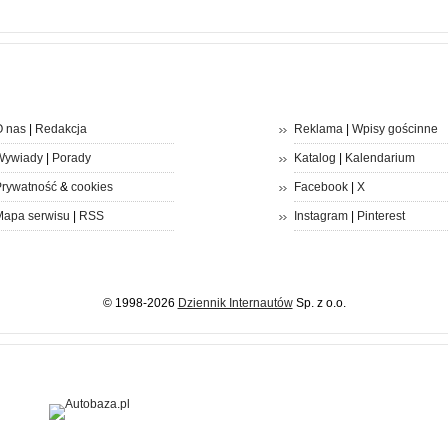
 nas
|
Redakcja
Reklama
|
Wpisy gościnne
Wywiady
|
Porady
Katalog
|
Kalendarium
rywatność
&
cookies
Facebook
|
X
apa serwisu
|
RSS
Instagram
|
Pinterest
© 1998-2026
Dziennik Internautów
Sp. z o.o.