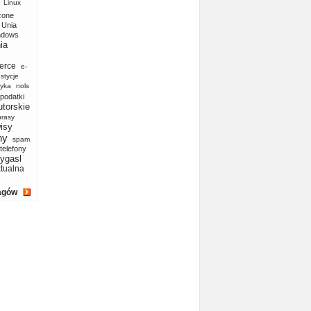
Linux
zone
Unia
ndows
ia
erce
e-
stycje
yka
nols
podatki
utorskie
prasy
isy
ny
spam
telefony
ygasl
ktualna
agów