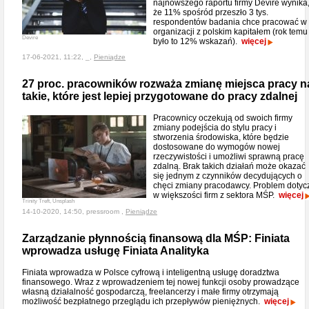
najnowszego raportu firmy Devire wynika
że 11% spośród przeszło 3 tys.
respondentów badania chce pracować w
organizacji z polskim kapitałem (rok temu
Devire
było to 12% wskazań).
więcej
17-06-2021, 11:22, _,
Pieniądze
27 proc. pracowników rozważa zmianę miejsca pracy n
takie, które jest lepiej przygotowane do pracy zdalnej
Pracownicy oczekują od swoich firmy
zmiany podejścia do stylu pracy i
stworzenia środowiska, które będzie
dostosowane do wymogów nowej
rzeczywistości i umożliwi sprawną pracę
zdalną. Brak takich działań może okazać
się jednym z czynników decydujących o
chęci zmiany pracodawcy. Problem dotyc
w większości firm z sektora MŚP.
więcej
Trinity Treft, Unsplash
14-10-2020, 14:50, pressroom ,
Pieniądze
Zarządzanie płynnością finansową dla MŚP: Finiata
wprowadza usługę Finiata Analityka
Finiata wprowadza w Polsce cyfrową i inteligentną usługę doradztwa
finansowego. Wraz z wprowadzeniem tej nowej funkcji osoby prowadzące
własną działalność gospodarczą, freelancerzy i małe firmy otrzymają
możliwość bezpłatnego przeglądu ich przepływów pieniężnych.
więcej