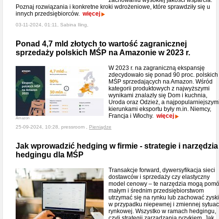
zachowaniu wysokiej jakości wsparcia.
Poznaj rozwiązania i konkretne kroki wdrożeniowe, które sprawdziły się u
innych przedsiębiorców.
więcej
03-11-2024, 01:11, Sabina Iling,
Ponad 4,7 mld złotych to wartość zagranicznej
sprzedaży polskich MŚP na Amazonie w 2023 r.
W 2023 r. na zagraniczną ekspansję
zdecydowało się ponad 90 proc. polskich
MŚP sprzedających na Amazon. Wśród
kategorii produktowych z najwyższymi
wynikami znalazły się Dom i kuchnia,
Uroda oraz Odzież, a najpopularniejszym
kierunkami eksportu były m.in. Niemcy,
Francja i Włochy.
więcej
Amazon
25-09-2024, 10:28, pressroom ,
Pieniądze
Jak wprowadzić hedging w firmie - strategie i narzędzia
hedgingu dla MŚP
Transakcje forward, dywersyfikacja sieci
dostawców i sprzedaży czy elastyczny
model cenowy – te narzędzia mogą pom
małym i średnim przedsiębiorstwom
utrzymać się na rynku lub zachować zyski
w przypadku niepewnej i zmiennej sytuac
rynkowej. Wszystko w ramach hedgingu,
czyli strategii zarządzania ryzykiem. Jak