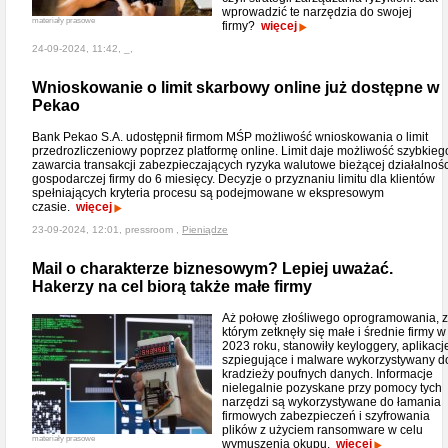
wprowadzić te narzędzia do swojej
materiały prasowe
firmy?
więcej
24-09-2024, 11:42, _,
Wnioskowanie o limit skarbowy online już dostępne w
Pekao
Bank Pekao S.A. udostępnił firmom MŚP możliwość wnioskowania o limit
przedrozliczeniowy poprzez platformę online. Limit daje możliwość szybkieg
zawarcia transakcji zabezpieczających ryzyka walutowe bieżącej działalnośc
gospodarczej firmy do 6 miesięcy. Decyzje o przyznaniu limitu dla klientów
spełniających kryteria procesu są podejmowane w ekspresowym
czasie.
więcej
23-09-2024, 12:01, pressroom ,
Pieniądze
Mail o charakterze biznesowym? Lepiej uważać.
Hakerzy na cel biorą także małe firmy
Aż połowę złośliwego oprogramowania, z
którym zetknęły się małe i średnie firmy w
2023 roku, stanowiły keyloggery, aplikacj
szpiegujące i malware wykorzystywany d
kradzieży poufnych danych. Informacje
nielegalnie pozyskane przy pomocy tych
narzędzi są wykorzystywane do łamania
firmowych zabezpieczeń i szyfrowania
plików z użyciem ransomware w celu
materiały prasowe
wymuszenia okupu.
więcej