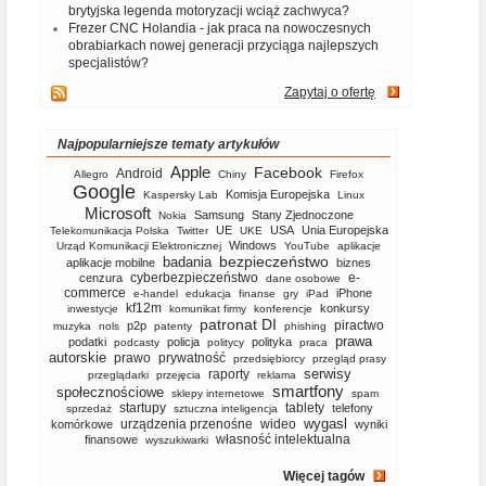
brytyjska legenda motoryzacji wciąż zachwyca?
Frezer CNC Holandia - jak praca na nowoczesnych
obrabiarkach nowej generacji przyciąga najlepszych
specjalistów?
Zapytaj o ofertę
Najpopularniejsze tematy artykułów
Apple
Facebook
Android
Allegro
Chiny
Firefox
Google
Komisja Europejska
Kaspersky Lab
Linux
Microsoft
Samsung
Stany Zjednoczone
Nokia
UE
USA
Unia Europejska
Telekomunikacja Polska
Twitter
UKE
Windows
Urząd Komunikacji Elektronicznej
YouTube
aplikacje
bezpieczeństwo
badania
aplikacje mobilne
biznes
cyberbezpieczeństwo
e-
cenzura
dane osobowe
commerce
iPhone
e-handel
edukacja
finanse
gry
iPad
kf12m
konkursy
inwestycje
komunikat firmy
konferencje
patronat DI
piractwo
p2p
muzyka
nols
patenty
phishing
prawa
podatki
policja
polityka
podcasty
politycy
praca
autorskie
prawo
prywatność
przedsiębiorcy
przegląd prasy
serwisy
raporty
przeglądarki
przejęcia
reklama
smartfony
społecznościowe
sklepy internetowe
spam
startupy
tablety
telefony
sprzedaż
sztuczna inteligencja
wygasl
urządzenia przenośne
wideo
komórkowe
wyniki
własność intelektualna
finansowe
wyszukiwarki
Więcej tagów