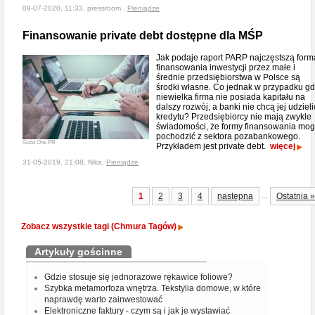
09-07-2020, 11:33, pressroom ,
Pieniądze
Finansowanie private debt dostępne dla MŚP
Jak podaje raport PARP najczęstszą form
finansowania inwestycji przez małe i
średnie przedsiębiorstwa w Polsce są
środki własne. Co jednak w przypadku g
niewielka firma nie posiada kapitału na
dalszy rozwój, a banki nie chcą jej udzieli
kredytu? Przedsiębiorcy nie mają zwykle
świadomości, że formy finansowania mo
pochodzić z sektora pozabankowego.
Good One PR
Przykładem jest private debt.
więcej
31-05-2019, 21:08, Nika,
Pieniądze
...
1
2
3
4
następna
Ostatnia »
Zobacz wszystkie tagi (Chmura Tagów)
Artykuły gościnne
Gdzie stosuje się jednorazowe rękawice foliowe?
Szybka metamorfoza wnętrza. Tekstylia domowe, w które
naprawdę warto zainwestować
Elektroniczne faktury - czym są i jak je wystawiać