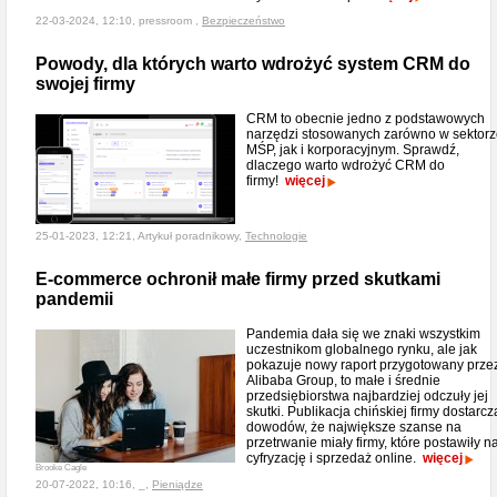
22-03-2024, 12:10, pressroom ,
Bezpieczeństwo
Powody, dla których warto wdrożyć system CRM do
swojej firmy
CRM to obecnie jedno z podstawowych
narzędzi stosowanych zarówno w sektor
MŚP, jak i korporacyjnym. Sprawdź,
dlaczego warto wdrożyć CRM do
firmy!
więcej
25-01-2023, 12:21, Artykuł poradnikowy,
Technologie
E-commerce ochronił małe firmy przed skutkami
pandemii
Pandemia dała się we znaki wszystkim
uczestnikom globalnego rynku, ale jak
pokazuje nowy raport przygotowany prze
Alibaba Group, to małe i średnie
przedsiębiorstwa najbardziej odczuły jej
skutki. Publikacja chińskiej firmy dostarcz
dowodów, że największe szanse na
przetrwanie miały firmy, które postawiły n
cyfryzację i sprzedaż online.
więcej
Brooke Cagle
20-07-2022, 10:16, _,
Pieniądze