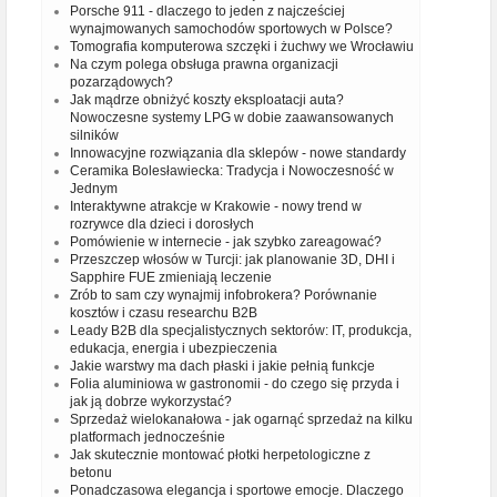
Porsche 911 - dlaczego to jeden z najcześciej
wynajmowanych samochodów sportowych w Polsce?
Tomografia komputerowa szczęki i żuchwy we Wrocławiu
Na czym polega obsługa prawna organizacji
pozarządowych?
Jak mądrze obniżyć koszty eksploatacji auta?
Nowoczesne systemy LPG w dobie zaawansowanych
silników
Innowacyjne rozwiązania dla sklepów - nowe standardy
Ceramika Bolesławiecka: Tradycja i Nowoczesność w
Jednym
Interaktywne atrakcje w Krakowie - nowy trend w
rozrywce dla dzieci i dorosłych
Pomówienie w internecie - jak szybko zareagować?
Przeszczep włosów w Turcji: jak planowanie 3D, DHI i
Sapphire FUE zmieniają leczenie
Zrób to sam czy wynajmij infobrokera? Porównanie
kosztów i czasu researchu B2B
Leady B2B dla specjalistycznych sektorów: IT, produkcja,
edukacja, energia i ubezpieczenia
Jakie warstwy ma dach płaski i jakie pełnią funkcje
Folia aluminiowa w gastronomii - do czego się przyda i
jak ją dobrze wykorzystać?
Sprzedaż wielokanałowa - jak ogarnąć sprzedaż na kilku
platformach jednocześnie
Jak skutecznie montować płotki herpetologiczne z
betonu
Ponadczasowa elegancja i sportowe emocje. Dlaczego