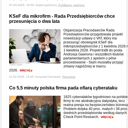
07-04-2026, 19:50, Artykuł gościnny,
Publikacja_partnera
KSeF dla mikrofirm - Rada Przedsiębiorców chce
przesunięcia o dwa lata
Organizacja Pracodawców Rada
Przedsiębiorców przygotowała projekt
nowelizacji ustawy o VAT, który ma
przesunąć obowiązek KSeF dla
mikroprzedsiębiorców z 1 kwietnia 2026 
1 kwietnia 2028. Projekt trafił do posła
Andrzeja Gawrona i wszystkich klubów
parlamentarnych z apelem o pilne
procedowanie - Sejm musiałby przyjąć
cookie_studio
zmiany najpóźniej w marcu
2026.
więcej
11-02-2026, 15:45, Krzysztof Gontarek,
Pieniądze
Co 5,5 minuty polska firma pada ofiarą cyberataku
1825 cyberataków tygodniowo na polskie
firmy to nie abstrakcyjna statystyka, lecz
realna presja na bezpieczeństwo biznesu
Problem dotyka 40 proc. małych i 38 proc
średnich przedsiębiorstw według danych
Check Point Research.
więcej