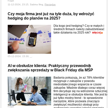
Freepik
11-12-2024, 23:15, Sabina Iling,
Pieniądze
Czy moja firma jest już na tyle duża, by wdrożyć
hedging do planów na 2025?
Dla kogo jest hedging? Czy w małych i
średnich firmach należy zabudżetować
takie działania na 2025 rok?
więcej
05-12-2024, 15:30, _,
AI w obsłudze klienta: Praktyczny przewodnik
zwiększania sprzedaży w Black Friday dla MŚP
Badania pokazują, że aż 78% klientów
rezygnuje z zakupów z powodu
niedostatecznego wsparcia w czasie
zakupów. Właśnie dlatego coraz więcej
firm decyduje się na wdrożenie sztucznej
inteligencji w obsłudze klienta. Nie jest to
już tylko modny trend - to sprawdzone
narzędzie, które pozwala znacząco
zwiększyć możliwości obsługi przy
Freepik