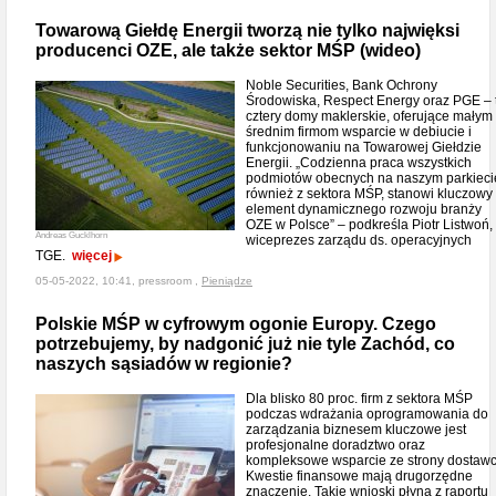
Towarową Giełdę Energii tworzą nie tylko najwięksi
producenci OZE, ale także sektor MŚP (wideo)
Noble Securities, Bank Ochrony
Środowiska, Respect Energy oraz PGE – 
cztery domy maklerskie, oferujące małym 
średnim firmom wsparcie w debiucie i
funkcjonowaniu na Towarowej Giełdzie
Energii. „Codzienna praca wszystkich
podmiotów obecnych na naszym parkieci
również z sektora MŚP, stanowi kluczowy
element dynamicznego rozwoju branży
OZE w Polsce” – podkreśla Piotr Listwoń,
Andreas Gucklhorn
wiceprezes zarządu ds. operacyjnych
TGE.
więcej
05-05-2022, 10:41, pressroom ,
Pieniądze
Polskie MŚP w cyfrowym ogonie Europy. Czego
potrzebujemy, by nadgonić już nie tyle Zachód, co
naszych sąsiadów w regionie?
Dla blisko 80 proc. firm z sektora MŚP
podczas wdrażania oprogramowania do
zarządzania biznesem kluczowe jest
profesjonalne doradztwo oraz
kompleksowe wsparcie ze strony dostawc
Kwestie finansowe mają drugorzędne
znaczenie. Takie wnioski płyną z raportu