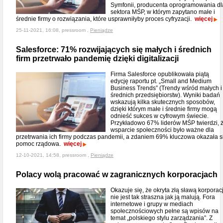
Symfonii, producenta oprogramowania dl
sektora MŚP, w którym zapytano małe i
średnie firmy o rozwiązania, które usprawniłyby proces cyfryzacji.
więcej
25-11-2021, 16:08, pressroom ,
Pieniądze
Salesforce: 71% rozwijających się małych i średnich
firm przetrwało pandemię dzięki digitalizacji
Firma Salesforce opublikowała piątą
edycję raportu pt. „Small and Medium
Business Trends” (Trendy wśród małych i
średnich przedsiębiorstw). Wyniki badań
wskazują kilka skutecznych sposobów,
dzięki którym małe i średnie firmy mogą
odnieść sukces w cyfrowym świecie.
Przykładowo 67% liderów MŚP twierdzi, 
wsparcie społeczności było ważne dla
przetrwania ich firmy podczas pandemii, a zdaniem 69% kluczowa okazała s
pomoc rządowa.
więcej
12-10-2021, 14:58, pressroom ,
Pieniądze
Polacy wolą pracować w zagranicznych korporacjach
Okazuje się, że okryta złą sławą korporac
nie jest tak straszna jak ją malują. Fora
internetowe i grupy w mediach
społecznościowych pełne są wpisów na
temat „polskiego stylu zarządzania”. Z