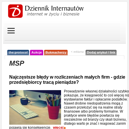
< reklama
the:protocol
Aukcje
Bukmacherzy
Dodaj artykuł / link
MSP
Najczęstsze błędy w rozliczeniach małych firm - gdzie
przedsiębiorcy tracą pieniądze?
Prowadzenie własnej działalności szybko
pokazuje, że księgowość to coś więcej ni
wystawianie faktur i opłacanie podatków.
Nawet drobne niedopatrzenia mogą z
czasem przełożyć się na realne straty
finansowe albo problemy formalne. W
praktyce wiele błędów powtarza się
niezależnie od branży czy skali biznesu,
dlatego warto je znać i reagować zanim
pojawią się konsekwencje.
więcej