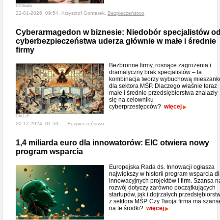
DCStudio
22-01-2026, 09:54, Krzysztof Gontarek,
Bezpieczeństwo
Cyberarmagedon w biznesie: Niedobór specjalistów o
cyberbezpieczeństwa uderza głównie w małe i średnie
firmy
Bezbronne firmy, rosnące zagrożenia i
dramatyczny brak specjalistów – ta
kombinacja tworzy wybuchową mieszank
dla sektora MŚP. Dlaczego właśnie teraz
małe i średnie przedsiębiorstwa znalazły
się na celowniku
cyberprzestępców?
więcej
DALL-E
20-12-2024, 01:50, _,
Bezpieczeństwo
1,4 miliarda euro dla innowatorów: EIC otwiera nowy
program wsparcia
Europejska Rada ds. Innowacji ogłasza
największy w historii program wsparcia d
innowacyjnych projektów i firm. Szansa n
rozwój dotyczy zarówno początkujących
startupów, jak i dojrzałych przedsiębiorst
z sektora MŚP. Czy Twoja firma ma szans
na te środki?
więcej