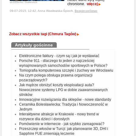
wk1003mike / Shutterstock
chronione.
więcej
09-07-2015, 12:42, Anna Wasilewska-Śpioch,
Bezpieczeństwo
Zobacz wszystkie tagi (Chmura Tagów)
Artykuły gościnne
Elektroniczne faktury - czym są i jak je wystawiać
Porsche 911 - dlaczego to jeden z najcześciej
wynajmowanych samochodów sportowych w Polsce?
Tomografia komputerowa szczęki i żuchwy we Wrocławiu
Na czym polega obsługa prawna organizacji
pozarządowych?
Jak mądrze obniżyć koszty eksploatacji auta?
Nowoczesne systemy LPG w dobie zaawansowanych
silników
Innowacyjne rozwiązania dla sklepów - nowe standardy
Ceramika Bolesławiecka: Tradycja i Nowoczesność w
Jednym
Interaktywne atrakcje w Krakowie - nowy trend w
rozrywce dla dzieci i dorosłych
Pomówienie w internecie - jak szybko zareagować?
Przeszczep włosów w Turcji: jak planowanie 3D, DHI i
Sapphire FUE zmieniają leczenie