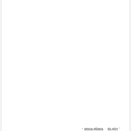
«
strona główna
-
do góry
^