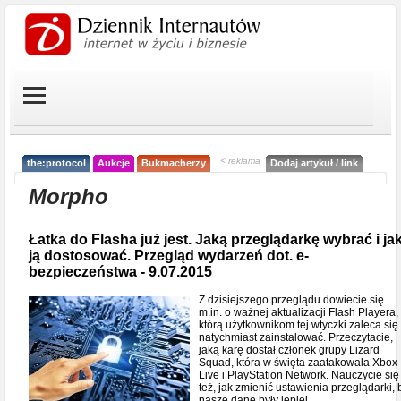
< reklama
the:protocol
Aukcje
Bukmacherzy
Dodaj artykuł / link
Morpho
Łatka do Flasha już jest. Jaką przeglądarkę wybrać i ja
ją dostosować. Przegląd wydarzeń dot. e-
bezpieczeństwa - 9.07.2015
Z dzisiejszego przeglądu dowiecie się
m.in. o ważnej aktualizacji Flash Playera,
którą użytkownikom tej wtyczki zaleca się
natychmiast zainstalować. Przeczytacie,
jaką karę dostał członek grupy Lizard
Squad, która w święta zaatakowała Xbox
Live i PlayStation Network. Nauczycie się
też, jak zmienić ustawienia przeglądarki, 
nasze dane były lepiej