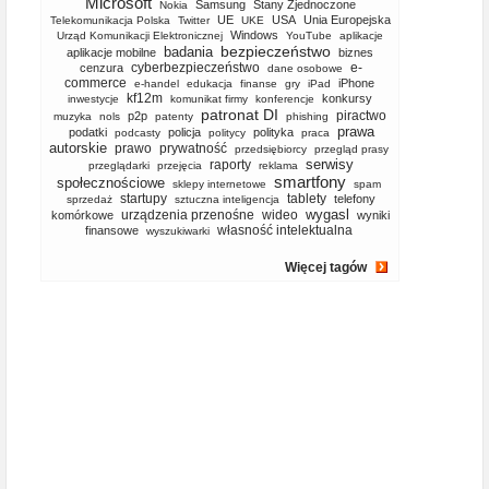
Microsoft
Samsung
Stany Zjednoczone
Nokia
UE
USA
Unia Europejska
Telekomunikacja Polska
Twitter
UKE
Windows
Urząd Komunikacji Elektronicznej
YouTube
aplikacje
bezpieczeństwo
badania
aplikacje mobilne
biznes
cyberbezpieczeństwo
e-
cenzura
dane osobowe
commerce
iPhone
e-handel
edukacja
finanse
gry
iPad
kf12m
konkursy
inwestycje
komunikat firmy
konferencje
patronat DI
piractwo
p2p
muzyka
nols
patenty
phishing
prawa
podatki
policja
polityka
podcasty
politycy
praca
autorskie
prawo
prywatność
przedsiębiorcy
przegląd prasy
serwisy
raporty
przeglądarki
przejęcia
reklama
smartfony
społecznościowe
sklepy internetowe
spam
startupy
tablety
telefony
sprzedaż
sztuczna inteligencja
wygasl
urządzenia przenośne
wideo
komórkowe
wyniki
własność intelektualna
finansowe
wyszukiwarki
Więcej tagów