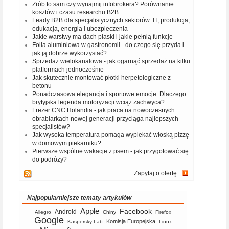
Zrób to sam czy wynajmij infobrokera? Porównanie
kosztów i czasu researchu B2B
Leady B2B dla specjalistycznych sektorów: IT, produkcja,
edukacja, energia i ubezpieczenia
Jakie warstwy ma dach płaski i jakie pełnią funkcje
Folia aluminiowa w gastronomii - do czego się przyda i
jak ją dobrze wykorzystać?
Sprzedaż wielokanałowa - jak ogarnąć sprzedaż na kilku
platformach jednocześnie
Jak skutecznie montować płotki herpetologiczne z
betonu
Ponadczasowa elegancja i sportowe emocje. Dlaczego
brytyjska legenda motoryzacji wciąż zachwyca?
Frezer CNC Holandia - jak praca na nowoczesnych
obrabiarkach nowej generacji przyciąga najlepszych
specjalistów?
Jak wysoka temperatura pomaga wypiekać włoską pizzę
w domowym piekarniku?
Pierwsze wspólne wakacje z psem - jak przygotować się
do podróży?
Zapytaj o ofertę
Najpopularniejsze tematy artykułów
Apple
Facebook
Android
Allegro
Chiny
Firefox
Google
Komisja Europejska
Kaspersky Lab
Linux