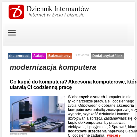
< reklama
the:protocol
Aukcje
Bukmacherzy
Dodaj artykuł / link
modernizacja komputera
Co kupić do komputera? Akcesoria komputerowe, któr
ułatwią Ci codzienną pracę
W
obecnych czasach
komputer to nie
tylko narzędzie pracy, ale i codziennego
życia. Odpowiednio dobrane
akcesoria
komputerowe
potrafią znacząco zwiększ
wygodę, szybkość działania i komfort
użytkowania sprzętu. Zastanawiasz się,
c
kupić do komputera
, by pracować
efektywniej i przyjemniej? Sprawdź, które
dodatkowe urządzenia
naprawdę ułatwi
Envato Elements
Ci codzienne zadania.
więcej