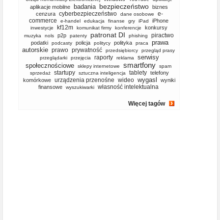
bezpieczeństwo
badania
aplikacje mobilne
biznes
cyberbezpieczeństwo
e-
cenzura
dane osobowe
commerce
iPhone
e-handel
edukacja
finanse
gry
iPad
kf12m
konkursy
inwestycje
komunikat firmy
konferencje
patronat DI
piractwo
p2p
muzyka
nols
patenty
phishing
prawa
podatki
policja
polityka
podcasty
politycy
praca
autorskie
prawo
prywatność
przedsiębiorcy
przegląd prasy
serwisy
raporty
przeglądarki
przejęcia
reklama
smartfony
społecznościowe
sklepy internetowe
spam
startupy
tablety
telefony
sprzedaż
sztuczna inteligencja
wygasl
urządzenia przenośne
wideo
komórkowe
wyniki
własność intelektualna
finansowe
wyszukiwarki
Więcej tagów