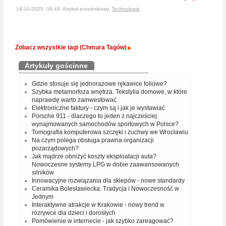
14-10-2025, 09:48, Artykuł poradnikowy,
Technologie
Zobacz wszystkie tagi (Chmura Tagów)
Artykuły gościnne
Gdzie stosuje się jednorazowe rękawice foliowe?
Szybka metamorfoza wnętrza. Tekstylia domowe, w które
naprawdę warto zainwestować
Elektroniczne faktury - czym są i jak je wystawiać
Porsche 911 - dlaczego to jeden z najcześciej
wynajmowanych samochodów sportowych w Polsce?
Tomografia komputerowa szczęki i żuchwy we Wrocławiu
Na czym polega obsługa prawna organizacji
pozarządowych?
Jak mądrze obniżyć koszty eksploatacji auta?
Nowoczesne systemy LPG w dobie zaawansowanych
silników
Innowacyjne rozwiązania dla sklepów - nowe standardy
Ceramika Bolesławiecka: Tradycja i Nowoczesność w
Jednym
Interaktywne atrakcje w Krakowie - nowy trend w
rozrywce dla dzieci i dorosłych
Pomówienie w internecie - jak szybko zareagować?