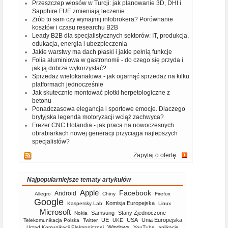
Przeszczep włosów w Turcji: jak planowanie 3D, DHI i
Sapphire FUE zmieniają leczenie
Zrób to sam czy wynajmij infobrokera? Porównanie
kosztów i czasu researchu B2B
Leady B2B dla specjalistycznych sektorów: IT, produkcja,
edukacja, energia i ubezpieczenia
Jakie warstwy ma dach płaski i jakie pełnią funkcje
Folia aluminiowa w gastronomii - do czego się przyda i
jak ją dobrze wykorzystać?
Sprzedaż wielokanałowa - jak ogarnąć sprzedaż na kilku
platformach jednocześnie
Jak skutecznie montować płotki herpetologiczne z
betonu
Ponadczasowa elegancja i sportowe emocje. Dlaczego
brytyjska legenda motoryzacji wciąż zachwyca?
Frezer CNC Holandia - jak praca na nowoczesnych
obrabiarkach nowej generacji przyciąga najlepszych
specjalistów?
Zapytaj o ofertę
Najpopularniejsze tematy artykułów
Apple
Facebook
Android
Allegro
Chiny
Firefox
Google
Komisja Europejska
Kaspersky Lab
Linux
Microsoft
Samsung
Stany Zjednoczone
Nokia
UE
USA
Unia Europejska
Telekomunikacja Polska
Twitter
UKE
Windows
Urząd Komunikacji Elektronicznej
YouTube
aplikacje