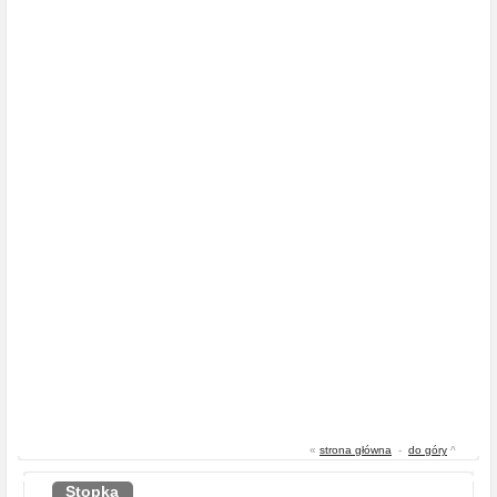
«
strona główna
-
do góry
^
Stopka