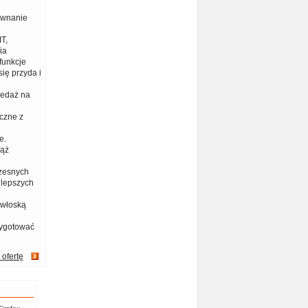
ównanie
T,
ia
funkcje
ię przyda i
zedaż na
czne z
e.
iąż
zesnych
jlepszych
 włoską
zygotować
 ofertę