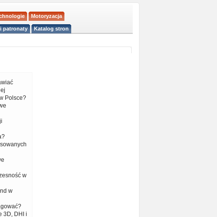
echnologie
Motoryzacja
i patronaty
Katalog stron
tawiać
ej
w Polsce?
 we
i
a?
nsowanych
we
czesność w
end w
eagować?
 3D, DHI i