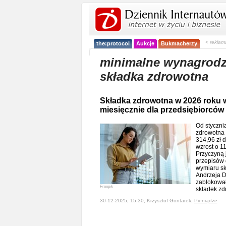
< reklam
the:protocol
Aukcje
Bukmacherzy
minimalne wynagrodz
składka zdrowotna
Składka zdrowotna w 2026 roku w
miesięcznie dla przedsiębiorców
Od styczni
zdrowotna 
314,96 zł d
wzrost o 11
Przyczyną 
przepisów 
wymiaru sk
Andrzeja D
zablokował
Freepik
składek z
30-12-2025, 15:30, Krzysztof Gontarek,
Pieniądze