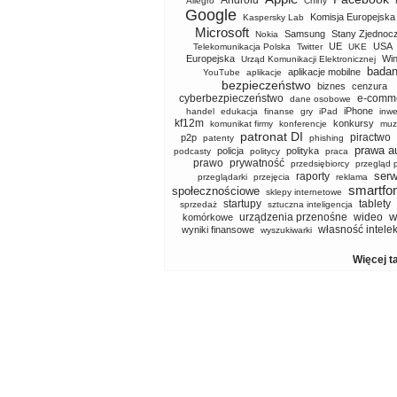
Android
Allegro
Chiny
Google
Komisja Europejska
Kaspersky Lab
Microsoft
Samsung
Stany Zjednoc
Nokia
UE
USA
Telekomunikacja Polska
Twitter
UKE
Europejska
Wi
Urząd Komunikacji Elektronicznej
badan
aplikacje mobilne
YouTube
aplikacje
bezpieczeństwo
biznes
cenzura
cyberbezpieczeństwo
e-comm
dane osobowe
iPhone
handel
edukacja
finanse
gry
iPad
inwe
kf12m
konkursy
komunikat firmy
konferencje
muz
patronat DI
piractwo
p2p
patenty
phishing
prawa a
policja
polityka
podcasty
politycy
praca
prawo
prywatność
przedsiębiorcy
przegląd 
serw
raporty
przeglądarki
przejęcia
reklama
smartfo
społecznościowe
sklepy internetowe
startupy
tablety
sprzedaż
sztuczna inteligencja
w
urządzenia przenośne
wideo
komórkowe
własność intele
wyniki finansowe
wyszukiwarki
Więcej t