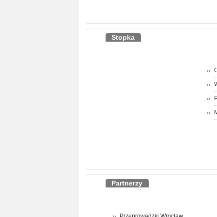
Stopka
O
P
M
Partnerzy
Przeprowadzki Wrocław