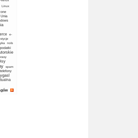
Firefox
Linux
zone
Unia
ndows
ia
erce
e-
stycje
yka
nols
podatki
utorskie
prasy
isy
ny
spam
telefony
ygasl
ktualna
agów