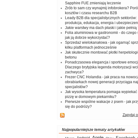
Sapphire FUE zmieniają leczenie
Zrób to sam czy wynajmij infobrokera? Por
kosztów i czasu researchu B2B
Leady B2B dla specjalistycznych sektorów: I
produkcja, edukacja, energia i ubezpieczen
Jakie warstwy ma dach płaski i jakie pełnią 
Folia aluminiowa w gastronomii - do czego s
jak ją dobrze wykorzystać?
Sprzedaż wielokanałowa - jak ogarnąć spr
kilku platformach jednocześnie
Jak skutecznie montować płotki herpetologi
betonu
Ponadczasowa elegancja i sportowe emocj
Dlaczego brytyjska legenda motoryzacji wc
zachwyca?
Frezer CNC Holandia - jak praca na nowoc
obrabiarkach nowej generacji przyciąga na
specjalistów?
Jak wysoka temperatura pomaga wypiekać
pizzę w domowym piekarniku?
Pierwsze wspólne wakacje z psem - jak pr
się do podróży?
Zapytaj o
Najpopularniejsze tematy artykułów
Apple
Facebook