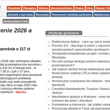
Poradniki
Pieniądze
Biznes
Bezpieczeństwo
Prawo
Dom
Nauka i T
Zdrowie i styl życia
Rozrywka
Pressroom i artykuły gościnne
Wydarzenia 
a
Dodaj artykuł / link
enie 2026 a
Artykuły gościnne
Elektroniczne faktury - czym są i jak je wys
Porsche 911 - dlaczego to jeden z najcześci
zrośnie o 117 zł
wynajmowanych samochodów sportowych 
Tomografia komputerowa szczęki i żuchwy
Wrocławiu
a 2026 roku minimalna składka
Na czym polega obsługa prawna organizacj
dla przedsiębiorców wzrośnie z
pozarządowych?
o 432,54 zł miesięcznie - to
Jak mądrze obniżyć koszty eksploatacji aut
7,58 zł, czyli o 37 proc.
Nowoczesne systemy LPG w dobie zaawa
jest wygaśnięcie tymczasowych
silników
obniżających podstawę
Innowacyjne rozwiązania dla sklepów - no
ładki oraz weto prezydenta
standardy
udy, który w maju 2025 roku
 szerszą reformę systemu
Ceramika Bolesławiecka: Tradycja i Nowo
drowotnych.
więcej
Jednym
Interaktywne atrakcje w Krakowie - nowy tr
rozrywce dla dzieci i dorosłych
Pomówienie w internecie - jak szybko zar
Przeszczep włosów w Turcji: jak planowanie