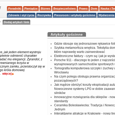
Poradniki
Pieniądze
Biznes
Bezpieczeństwo
Prawo
Dom
Nauka i T
Zdrowie i styl życia
Rozrywka
Pressroom i artykuły gościnne
Wydarzenia 
a
Dodaj artykuł / link
Artykuły gościnne
Gdzie stosuje się jednorazowe rękawice fo
Szybka metamorfoza wnętrza. Tekstylia do
które naprawdę warto zainwestować
e, jak jeden element wystroju
mpletnie odmienić charakter
Elektroniczne faktury - czym są i jak je wys
adać mu elegancji. Żyrandol, z
Porsche 911 - dlaczego to jeden z najcześci
rewnianego krzyża w
wynajmowanych samochodów sportowych 
cznym zamku, przeistoczył się w
Tomografia komputerowa szczęki i żuchwy
go króla domowej
Wrocławiu
.
więcej
Na czym polega obsługa prawna organizacj
pozarządowych?
Jak mądrze obniżyć koszty eksploatacji aut
Nowoczesne systemy LPG w dobie zaawa
silników
Innowacyjne rozwiązania dla sklepów - no
standardy
Ceramika Bolesławiecka: Tradycja i Nowo
Jednym
Interaktywne atrakcje w Krakowie - nowy tr