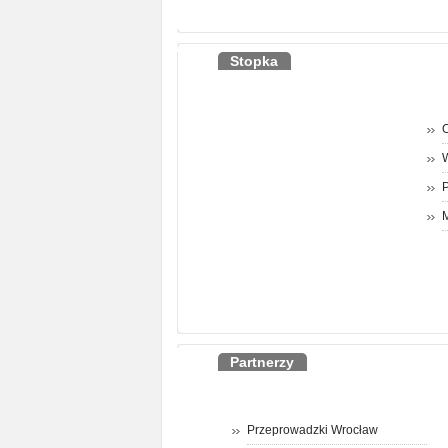
Stopka
O
P
M
Partnerzy
Przeprowadzki Wrocław