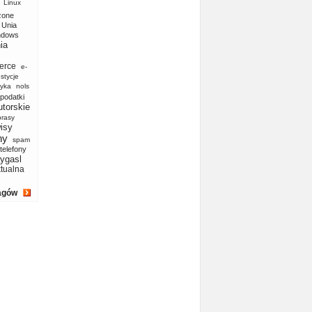
Linux
zone
Unia
ndows
ia
erce
e-
stycje
yka
nols
podatki
utorskie
prasy
isy
ny
spam
telefony
ygasl
ktualna
agów