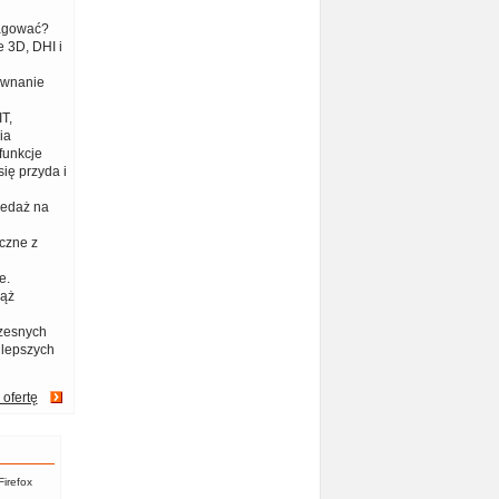
eagować?
 3D, DHI i
ównanie
T,
ia
funkcje
ię przyda i
zedaż na
czne z
e.
iąż
zesnych
jlepszych
 ofertę
Firefox