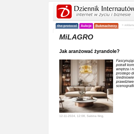
< reklam
the:protocol
Aukcje
Bukmacherzy
MiLAGRO
Jak aranżować żyrandole?
Fascynując
potrafi ko
wnętrza i n
prostego d
średniowie
prawdziwe
scenografii
12-11-2024, 12:08, Sabina Iling,