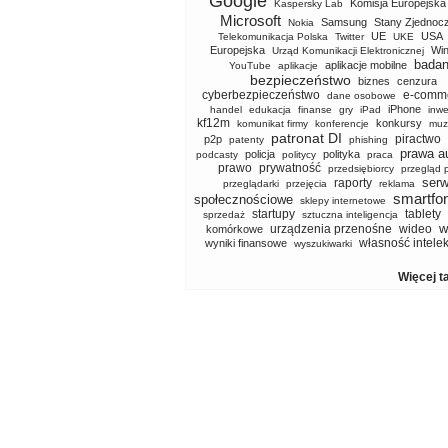
Google
Komisja Europejska
Kaspersky Lab
Microsoft
Samsung
Stany Zjednoc
Nokia
UE
USA
Telekomunikacja Polska
Twitter
UKE
Europejska
Wi
Urząd Komunikacji Elektronicznej
badan
aplikacje mobilne
YouTube
aplikacje
bezpieczeństwo
biznes
cenzura
cyberbezpieczeństwo
e-comm
dane osobowe
iPhone
handel
edukacja
finanse
gry
iPad
inwe
kf12m
konkursy
komunikat firmy
konferencje
muz
patronat DI
piractwo
p2p
patenty
phishing
prawa a
policja
polityka
podcasty
politycy
praca
prawo
prywatność
przedsiębiorcy
przegląd 
serw
raporty
przeglądarki
przejęcia
reklama
smartfo
społecznościowe
sklepy internetowe
startupy
tablety
sprzedaż
sztuczna inteligencja
w
urządzenia przenośne
wideo
komórkowe
własność intele
wyniki finansowe
wyszukiwarki
Więcej t