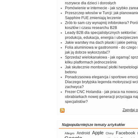
rozrywce dla dzieci i dorosłych
Pomówienie w internecie - jak szybko zar
Przeszczep włosów w Turcji: jak planowanie
Sapphire FUE zmieniają leczenie
Zrób to sam czy wynajmij infobrokera? Por
kosztów i czasu researchu B2B
Leady B2B dla specjalistycznych sektorów: I
produkcja, edukacja, energia i ubezpieczen
Jakie warstwy ma dach płaski i jakie pełnią 
Folia aluminiowa w gastronomii - do czego s
jak ją dobrze wykorzystać?
Sprzedaż wielokanałowa - jak ogarnąć spr
kilku platformach jednocześnie
Jak skutecznie montować płotki herpetologi
betonu
Ponadczasowa elegancja i sportowe emocj
Dlaczego brytyjska legenda motoryzacji wc
zachwyca?
Frezer CNC Holandia - jak praca na nowoc
obrabiarkach nowej generacji przyciąga na
specjalistów?
Zapytaj o
Najpopularniejsze tematy artykułów
Apple
Facebook
Android
Allegro
Chiny