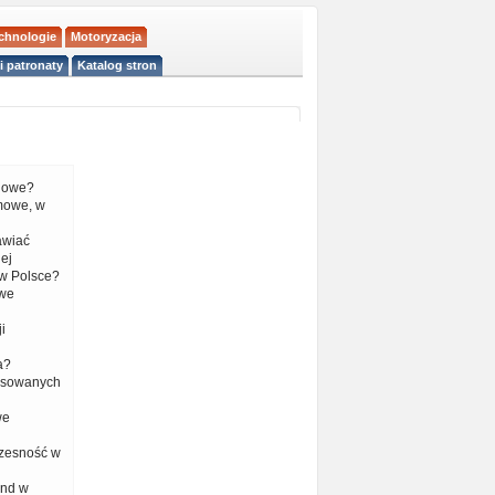
echnologie
Motoryzacja
i patronaty
Katalog stron
liowe?
mowe, w
tawiać
ej
w Polsce?
 we
i
a?
nsowanych
we
czesność w
end w