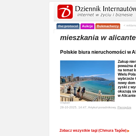
< reklam
the:protocol
Aukcje
Bukmacherzy
mieszkania w alicante
Polskie biura nieruchomości w Al
Zakup nier
poważna d
na temat l
Wielu Pol
wybrzeże 
nowy dom 
zyski z w
okazują si
w Alicante
Unsplash
28-10-2025, 14:47, Artykuł poradnikowy,
Pieniądze
Zobacz wszystkie tagi (Chmura Tagów)