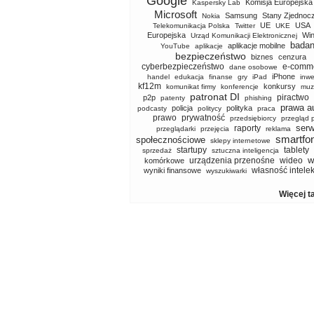
Google
Komisja Europejska
Kaspersky Lab
Microsoft
Samsung
Stany Zjednoc
Nokia
UE
USA
Telekomunikacja Polska
Twitter
UKE
Europejska
Wi
Urząd Komunikacji Elektronicznej
badan
aplikacje mobilne
YouTube
aplikacje
bezpieczeństwo
biznes
cenzura
cyberbezpieczeństwo
e-comm
dane osobowe
iPhone
handel
edukacja
finanse
gry
iPad
inwe
kf12m
konkursy
komunikat firmy
konferencje
muz
patronat DI
piractwo
p2p
patenty
phishing
prawa a
policja
polityka
podcasty
politycy
praca
prawo
prywatność
przedsiębiorcy
przegląd 
serw
raporty
przeglądarki
przejęcia
reklama
smartfo
społecznościowe
sklepy internetowe
startupy
tablety
sprzedaż
sztuczna inteligencja
w
urządzenia przenośne
wideo
komórkowe
własność intele
wyniki finansowe
wyszukiwarki
Więcej t