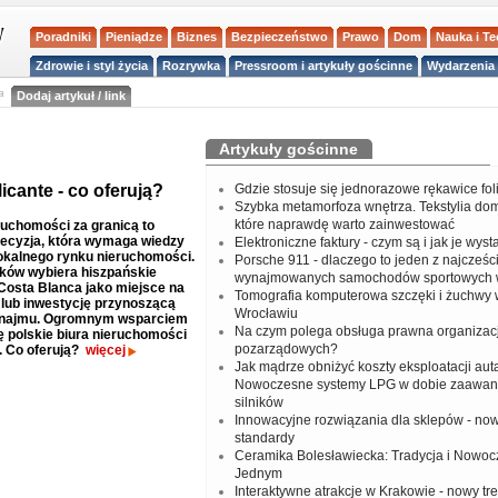
Poradniki
Pieniądze
Biznes
Bezpieczeństwo
Prawo
Dom
Nauka i T
Zdrowie i styl życia
Rozrywka
Pressroom i artykuły gościnne
Wydarzenia 
a
Dodaj artykuł / link
Artykuły gościnne
icante - co oferują?
Gdzie stosuje się jednorazowe rękawice fo
Szybka metamorfoza wnętrza. Tekstylia do
które naprawdę warto zainwestować
uchomości za granicą to
ecyzja, która wymaga wiedzy
Elektroniczne faktury - czym są i jak je wys
okalnego rynku nieruchomości.
Porsche 911 - dlaczego to jeden z najcześci
aków wybiera hiszpańskie
wynajmowanych samochodów sportowych 
Costa Blanca jako miejsce na
Tomografia komputerowa szczęki i żuchwy
lub inwestycję przynoszącą
Wrocławiu
ynajmu. Ogromnym wsparciem
Na czym polega obsługa prawna organizacj
ę polskie biura nieruchomości
pozarządowych?
. Co oferują?
więcej
Jak mądrze obniżyć koszty eksploatacji aut
Nowoczesne systemy LPG w dobie zaawa
silników
Innowacyjne rozwiązania dla sklepów - no
standardy
Ceramika Bolesławiecka: Tradycja i Nowo
Jednym
Interaktywne atrakcje w Krakowie - nowy tr