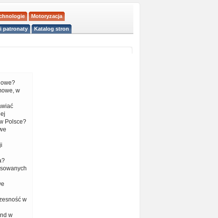
echnologie
Motoryzacja
i patronaty
Katalog stron
liowe?
mowe, w
tawiać
ej
w Polsce?
 we
i
a?
nsowanych
we
czesność w
end w