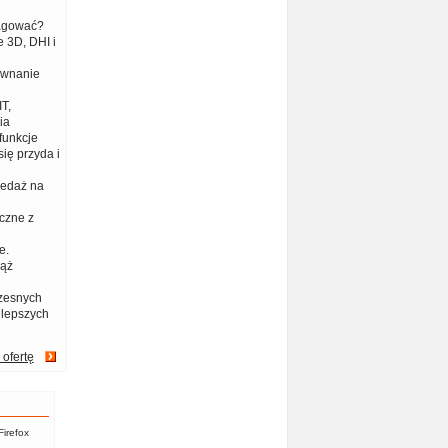
eagować?
 3D, DHI i
ównanie
T,
ia
funkcje
ię przyda i
zedaż na
czne z
e.
iąż
zesnych
jlepszych
 ofertę
Firefox