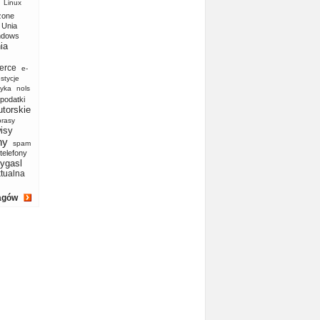
Linux
zone
Unia
ndows
ia
erce
e-
stycje
yka
nols
podatki
utorskie
prasy
isy
ny
spam
telefony
ygasl
ktualna
agów