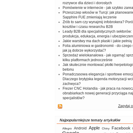
rozrywce dla dzieci i dorosłych
Pomówienie w internecie - jak szybko zar
Przeszczep włosów w Turcji: jak planowanie
Sapphire FUE zmieniają leczenie
Zrób to sam czy wynajmij infobrokera? Por
kosztów i czasu researchu B2B
Leady B2B dla specjalistycznych sektorów: I
produkcja, edukacja, energia i ubezpieczen
Jakie warstwy ma dach płaski i jakie pełnią 
Folia aluminiowa w gastronomii - do czego s
jak ją dobrze wykorzystać?
Sprzedaż wielokanałowa - jak ogarnąć spr
kilku platformach jednocześnie
Jak skutecznie montować płotki herpetologi
betonu
Ponadczasowa elegancja i sportowe emocj
Dlaczego brytyjska legenda motoryzacji wc
zachwyca?
Frezer CNC Holandia - jak praca na nowoc
obrabiarkach nowej generacji przyciąga na
specjalistów?
Zapytaj o
Najpopularniejsze tematy artykułów
Apple
Facebook
Android
Allegro
Chiny