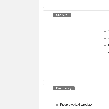
Stopka
O
P
M
Partnerzy
Przeprowadzki Wrocław