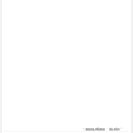
«
strona główna
-
do góry
^