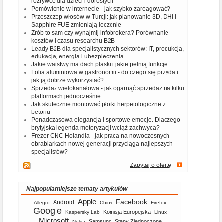
rozrywce dla dzieci i dorosłych
Pomówienie w internecie - jak szybko zareagować?
Przeszczep włosów w Turcji: jak planowanie 3D, DHI i
Sapphire FUE zmieniają leczenie
Zrób to sam czy wynajmij infobrokera? Porównanie
kosztów i czasu researchu B2B
Leady B2B dla specjalistycznych sektorów: IT, produkcja,
edukacja, energia i ubezpieczenia
Jakie warstwy ma dach płaski i jakie pełnią funkcje
Folia aluminiowa w gastronomii - do czego się przyda i
jak ją dobrze wykorzystać?
Sprzedaż wielokanałowa - jak ogarnąć sprzedaż na kilku
platformach jednocześnie
Jak skutecznie montować płotki herpetologiczne z
betonu
Ponadczasowa elegancja i sportowe emocje. Dlaczego
brytyjska legenda motoryzacji wciąż zachwyca?
Frezer CNC Holandia - jak praca na nowoczesnych
obrabiarkach nowej generacji przyciąga najlepszych
specjalistów?
Zapytaj o ofertę
Najpopularniejsze tematy artykułów
Apple
Facebook
Android
Allegro
Chiny
Firefox
Google
Komisja Europejska
Kaspersky Lab
Linux
Microsoft
Samsung
Stany Zjednoczone
Nokia