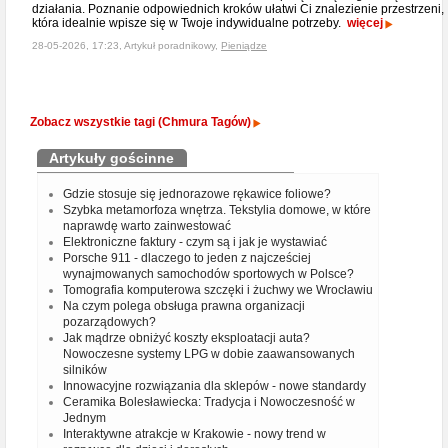
działania. Poznanie odpowiednich kroków ułatwi Ci znalezienie przestrzeni,
która idealnie wpisze się w Twoje indywidualne potrzeby.
więcej
28-05-2026, 17:23, Artykuł poradnikowy,
Pieniądze
Zobacz wszystkie tagi (Chmura Tagów)
Artykuły gościnne
Gdzie stosuje się jednorazowe rękawice foliowe?
Szybka metamorfoza wnętrza. Tekstylia domowe, w które
naprawdę warto zainwestować
Elektroniczne faktury - czym są i jak je wystawiać
Porsche 911 - dlaczego to jeden z najcześciej
wynajmowanych samochodów sportowych w Polsce?
Tomografia komputerowa szczęki i żuchwy we Wrocławiu
Na czym polega obsługa prawna organizacji
pozarządowych?
Jak mądrze obniżyć koszty eksploatacji auta?
Nowoczesne systemy LPG w dobie zaawansowanych
silników
Innowacyjne rozwiązania dla sklepów - nowe standardy
Ceramika Bolesławiecka: Tradycja i Nowoczesność w
Jednym
Interaktywne atrakcje w Krakowie - nowy trend w