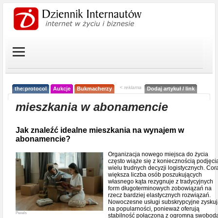
< reklama
the:protocol
Aukcje
Bukmacherzy
Dodaj artykuł / link
mieszkania w abonamencie
Jak znaleźć idealne mieszkania na wynajem w
abonamencie?
Organizacja nowego miejsca do życia
często wiąże się z koniecznością podjęci
wielu trudnych decyzji logistycznych. Cor
większa liczba osób poszukujących
własnego kąta rezygnuje z tradycyjnych
form długoterminowych zobowiązań na
rzecz bardziej elastycznych rozwiązań.
Nowoczesne usługi subskrypcyjne zysku
na popularności, ponieważ oferują
Pexels
stabilność połączoną z ogromną swobod