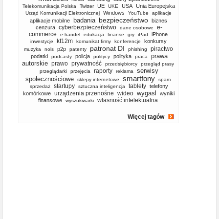
UE
USA
Unia Europejska
Telekomunikacja Polska
Twitter
UKE
Windows
Urząd Komunikacji Elektronicznej
YouTube
aplikacje
bezpieczeństwo
badania
aplikacje mobilne
biznes
cyberbezpieczeństwo
e-
cenzura
dane osobowe
commerce
iPhone
e-handel
edukacja
finanse
gry
iPad
kf12m
konkursy
inwestycje
komunikat firmy
konferencje
patronat DI
piractwo
p2p
muzyka
nols
patenty
phishing
prawa
podatki
policja
polityka
podcasty
politycy
praca
autorskie
prawo
prywatność
przedsiębiorcy
przegląd prasy
serwisy
raporty
przeglądarki
przejęcia
reklama
smartfony
społecznościowe
sklepy internetowe
spam
startupy
tablety
telefony
sprzedaż
sztuczna inteligencja
wygasl
urządzenia przenośne
wideo
komórkowe
wyniki
własność intelektualna
finansowe
wyszukiwarki
Więcej tagów