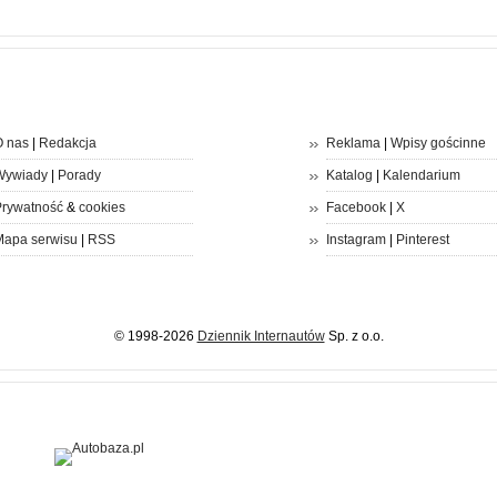
 nas
|
Redakcja
Reklama
|
Wpisy gościnne
Wywiady
|
Porady
Katalog
|
Kalendarium
rywatność
&
cookies
Facebook
|
X
apa serwisu
|
RSS
Instagram
|
Pinterest
© 1998-2026
Dziennik Internautów
Sp. z o.o.