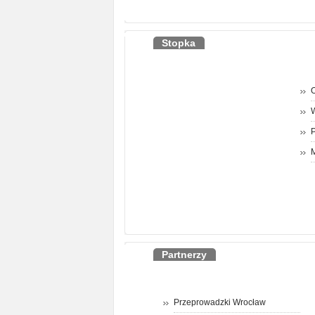
Stopka
O
P
M
Partnerzy
Przeprowadzki Wrocław