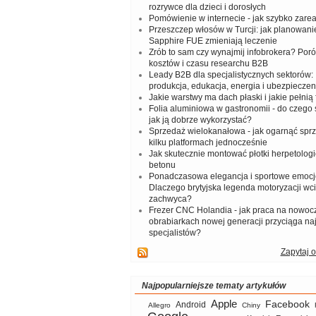
rozrywce dla dzieci i dorosłych
Pomówienie w internecie - jak szybko zar
Przeszczep włosów w Turcji: jak planowanie
Sapphire FUE zmieniają leczenie
Zrób to sam czy wynajmij infobrokera? Por
kosztów i czasu researchu B2B
Leady B2B dla specjalistycznych sektorów: I
produkcja, edukacja, energia i ubezpieczen
Jakie warstwy ma dach płaski i jakie pełnią 
Folia aluminiowa w gastronomii - do czego s
jak ją dobrze wykorzystać?
Sprzedaż wielokanałowa - jak ogarnąć spr
kilku platformach jednocześnie
Jak skutecznie montować płotki herpetologi
betonu
Ponadczasowa elegancja i sportowe emocj
Dlaczego brytyjska legenda motoryzacji wc
zachwyca?
Frezer CNC Holandia - jak praca na nowoc
obrabiarkach nowej generacji przyciąga na
specjalistów?
Zapytaj o
Najpopularniejsze tematy artykułów
Apple
Facebook
Android
Allegro
Chiny