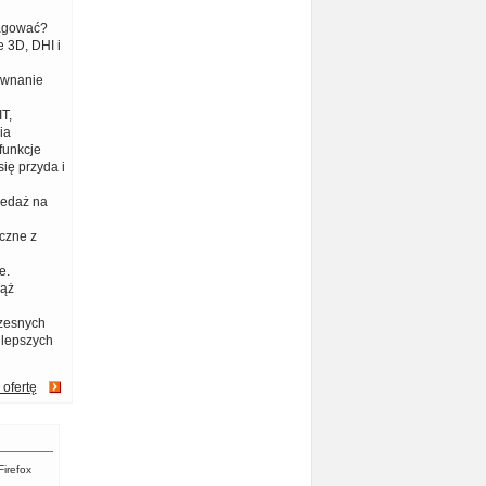
eagować?
 3D, DHI i
ównanie
T,
ia
funkcje
ię przyda i
zedaż na
czne z
e.
iąż
zesnych
jlepszych
 ofertę
Firefox