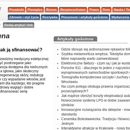
Poradniki
Pieniądze
Biznes
Bezpieczeństwo
Prawo
Dom
Nauka i T
Zdrowie i styl życia
Rozrywka
Pressroom i artykuły gościnne
Wydarzenia 
a
Dodaj artykuł / link
ena
Artykuły gościnne
 jak ją sfinansować?
Gdzie stosuje się jednorazowe rękawice fo
Szybka metamorfoza wnętrza. Tekstylia do
które naprawdę warto zainwestować
dziedziny medycyny estetycznej
być postrzegane jako
Elektroniczne faktury - czym są i jak je wys
ncja dostępna dla nielicznych.
Porsche 911 - dlaczego to jeden z najcześci
a igłowa, jako skuteczny
wynajmowanych samochodów sportowych 
regenerację skóry, redukcję
Tomografia komputerowa szczęki i żuchwy
 czy wypadanie włosów, jest
Wrocławiu
em dla każdego, kto pragnie
Na czym polega obsługa prawna organizacj
drowy wygląd i dobre
pozarządowych?
 sfinansować serię
Jak mądrze obniżyć koszty eksploatacji aut
Nowoczesne systemy LPG w dobie zaawa
silników
Innowacyjne rozwiązania dla sklepów - no
standardy
Ceramika Bolesławiecka: Tradycja i Nowo
Jednym
Interaktywne atrakcje w Krakowie - nowy tr