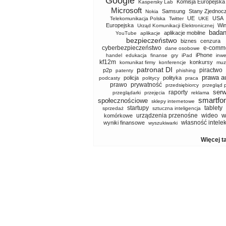
Google
Komisja Europejska
Kaspersky Lab
Microsoft
Samsung
Stany Zjednoc
Nokia
UE
USA
Telekomunikacja Polska
Twitter
UKE
Europejska
Wi
Urząd Komunikacji Elektronicznej
badan
aplikacje mobilne
YouTube
aplikacje
bezpieczeństwo
biznes
cenzura
cyberbezpieczeństwo
e-comm
dane osobowe
iPhone
handel
edukacja
finanse
gry
iPad
inwe
kf12m
konkursy
komunikat firmy
konferencje
muz
patronat DI
piractwo
p2p
patenty
phishing
prawa a
policja
polityka
podcasty
politycy
praca
prawo
prywatność
przedsiębiorcy
przegląd 
serw
raporty
przeglądarki
przejęcia
reklama
smartfo
społecznościowe
sklepy internetowe
startupy
tablety
sprzedaż
sztuczna inteligencja
w
urządzenia przenośne
wideo
komórkowe
własność intele
wyniki finansowe
wyszukiwarki
Więcej t