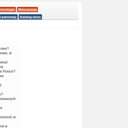
echnologie
Motoryzacja
i patronaty
Katalog stron
liowe?
mowe, w
tawiać
ej
w Polsce?
 we
i
a?
nsowanych
we
czesność w
end w