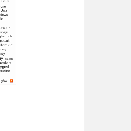
Linux
zone
Unia
ndows
ia
erce
e-
stycje
yka
nols
podatki
utorskie
prasy
isy
ny
spam
telefony
ygasl
ktualna
agów