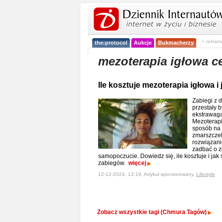
< reklam
the:protocol
Aukcje
Bukmacherzy
mezoterapia igłowa c
Ile kosztuje mezoterapia igłowa i
Zabiegi z 
przestały 
ekstrawaga
Mezoterapi
sposób na 
zmarszczek
rozwiązani
zadbać o z
samopoczucie. Dowiedz się, ile kosztuje i jak
zabiegów.
więcej
12-12-2024, 13:19, Artykuł sponsorowany,
Lifestyle
Zobacz wszystkie tagi (Chmura Tagów)