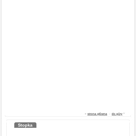
«
strona główna
-
do góry
^
Stopka