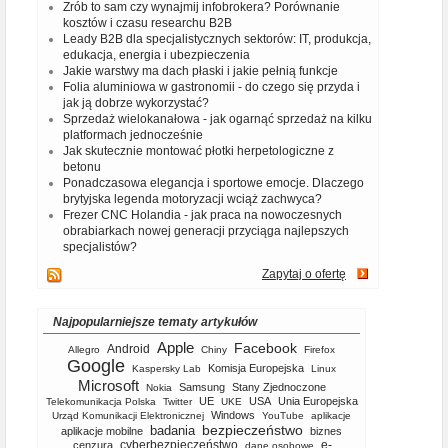
Zrób to sam czy wynajmij infobrokera? Porównanie
kosztów i czasu researchu B2B
Leady B2B dla specjalistycznych sektorów: IT, produkcja,
edukacja, energia i ubezpieczenia
Jakie warstwy ma dach płaski i jakie pełnią funkcje
Folia aluminiowa w gastronomii - do czego się przyda i
jak ją dobrze wykorzystać?
Sprzedaż wielokanałowa - jak ogarnąć sprzedaż na kilku
platformach jednocześnie
Jak skutecznie montować płotki herpetologiczne z
betonu
Ponadczasowa elegancja i sportowe emocje. Dlaczego
brytyjska legenda motoryzacji wciąż zachwyca?
Frezer CNC Holandia - jak praca na nowoczesnych
obrabiarkach nowej generacji przyciąga najlepszych
specjalistów?
Zapytaj o ofertę
Najpopularniejsze tematy artykułów
Apple
Facebook
Android
Allegro
Chiny
Firefox
Google
Komisja Europejska
Kaspersky Lab
Linux
Microsoft
Samsung
Stany Zjednoczone
Nokia
UE
USA
Unia Europejska
Telekomunikacja Polska
Twitter
UKE
Windows
Urząd Komunikacji Elektronicznej
YouTube
aplikacje
bezpieczeństwo
badania
aplikacje mobilne
biznes
cyberbezpieczeństwo
e-
cenzura
dane osobowe