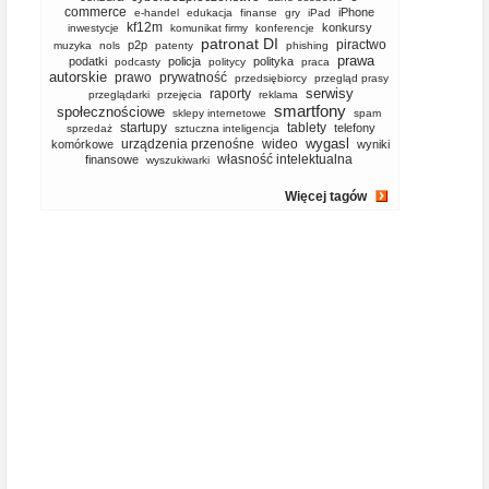
commerce
iPhone
e-handel
edukacja
finanse
gry
iPad
kf12m
konkursy
inwestycje
komunikat firmy
konferencje
patronat DI
piractwo
p2p
muzyka
nols
patenty
phishing
prawa
podatki
policja
polityka
podcasty
politycy
praca
autorskie
prawo
prywatność
przedsiębiorcy
przegląd prasy
serwisy
raporty
przeglądarki
przejęcia
reklama
smartfony
społecznościowe
sklepy internetowe
spam
startupy
tablety
telefony
sprzedaż
sztuczna inteligencja
wygasl
urządzenia przenośne
wideo
komórkowe
wyniki
własność intelektualna
finansowe
wyszukiwarki
Więcej tagów