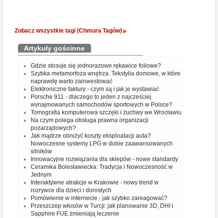
Zobacz wszystkie tagi (Chmura Tagów)
Artykuły gościnne
Gdzie stosuje się jednorazowe rękawice foliowe?
Szybka metamorfoza wnętrza. Tekstylia domowe, w które
naprawdę warto zainwestować
Elektroniczne faktury - czym są i jak je wystawiać
Porsche 911 - dlaczego to jeden z najcześciej
wynajmowanych samochodów sportowych w Polsce?
Tomografia komputerowa szczęki i żuchwy we Wrocławiu
Na czym polega obsługa prawna organizacji
pozarządowych?
Jak mądrze obniżyć koszty eksploatacji auta?
Nowoczesne systemy LPG w dobie zaawansowanych
silników
Innowacyjne rozwiązania dla sklepów - nowe standardy
Ceramika Bolesławiecka: Tradycja i Nowoczesność w
Jednym
Interaktywne atrakcje w Krakowie - nowy trend w
rozrywce dla dzieci i dorosłych
Pomówienie w internecie - jak szybko zareagować?
Przeszczep włosów w Turcji: jak planowanie 3D, DHI i
Sapphire FUE zmieniają leczenie