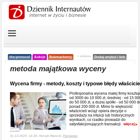
< reklama
the:protocol
Aukcje
Bukmacherzy
Dodaj artykuł / link
metoda majątkowa wyceny
Wycena firmy - metody, koszty i typowe błędy właścicie
Profesjonalna wycena małej firmy kosztuj
od 3000 do 10 000 zł, średniej - od 15 00
do 50 000 zł, a dużej spółki - od 50 000 d
ponad 200 000 zł. Mimo to większość
właścicieli wciąż opiera decyzje o
sprzedaży na intuicji lub historycznych
wynikach, co rzadko prowadzi do
satysfakcjonujących transakcji.
więcej
pressfoto
31-12-2025, 14:29, Henryk Warecki,
Pieniądze