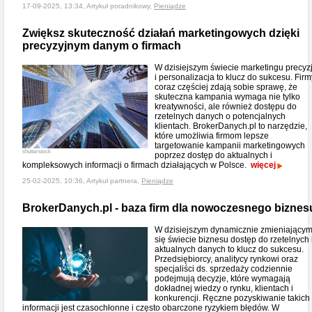
17-09-2025, 13:34, Artykuł poradnikowy,
Pieniądze
Zwiększ skuteczność działań marketingowych dzięki
precyzyjnym danym o firmach
W dzisiejszym świecie marketingu precyz
i personalizacja to klucz do sukcesu. Firm
coraz częściej zdają sobie sprawę, że
skuteczna kampania wymaga nie tylko
kreatywności, ale również dostępu do
rzetelnych danych o potencjalnych
klientach. BrokerDanych.pl to narzędzie,
które umożliwia firmom lepsze
targetowanie kampanii marketingowych
shutterstock
poprzez dostęp do aktualnych i
kompleksowych informacji o firmach działających w Polsce.
więcej
25-02-2025, 10:36, Artykuł partnera,
Pieniądze
BrokerDanych.pl - baza firm dla nowoczesnego biznes
W dzisiejszym dynamicznie zmieniający
się świecie biznesu dostęp do rzetelnych 
aktualnych danych to klucz do sukcesu.
Przedsiębiorcy, analitycy rynkowi oraz
specjaliści ds. sprzedaży codziennie
podejmują decyzje, które wymagają
dokładnej wiedzy o rynku, klientach i
konkurencji. Ręczne pozyskiwanie takich
informacji jest czasochłonne i często obarczone ryzykiem błędów. W