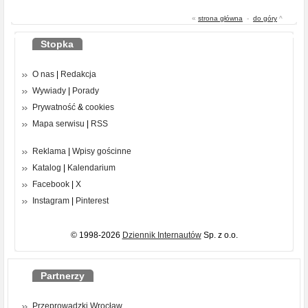
«
strona główna
-
do góry
^
Stopka
O nas
|
Redakcja
Wywiady
|
Porady
Prywatność
&
cookies
Mapa serwisu
|
RSS
Reklama
|
Wpisy gościnne
Katalog
|
Kalendarium
Facebook
|
X
Instagram
|
Pinterest
© 1998-2026
Dziennik Internautów
Sp. z o.o.
Partnerzy
Przeprowadzki Wrocław