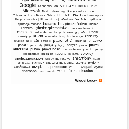
Facebook
Android
Allegro
Chiny
Firefox
Google
Komisja Europejska
Kaspersky Lab
Linux
Microsoft
Samsung
Stany Zjednoczone
Nokia
UE
USA
Unia Europejska
Telekomunikacja Polska
Twitter
UKE
Windows
Urząd Komunikacji Elektronicznej
YouTube
aplikacje
bezpieczeństwo
badania
aplikacje mobilne
biznes
cyberbezpieczeństwo
e-
cenzura
dane osobowe
commerce
iPhone
e-handel
edukacja
finanse
gry
iPad
kf12m
konkursy
inwestycje
komunikat firmy
konferencje
patronat DI
piractwo
p2p
muzyka
nols
patenty
phishing
prawa
podatki
policja
polityka
podcasty
politycy
praca
autorskie
prawo
prywatność
przedsiębiorcy
przegląd prasy
serwisy
raporty
przeglądarki
przejęcia
reklama
smartfony
społecznościowe
sklepy internetowe
spam
startupy
tablety
telefony
sprzedaż
sztuczna inteligencja
wygasl
urządzenia przenośne
wideo
komórkowe
wyniki
własność intelektualna
finansowe
wyszukiwarki
Więcej tagów