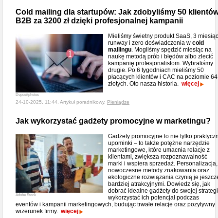
Cold mailing dla startupów: Jak zdobyliśmy 50 klientó
B2B za 3200 zł dzięki profesjonalnej kampanii
Mieliśmy świetny produkt SaaS, 3 miesią
runway i zero doświadczenia w
cold
mailingu
. Mogliśmy spędzić miesiąc na
naukę metodą prób i błędów albo zlecić
kampanię profesjonalistom. Wybraliśmy
drugie. Po 6 tygodniach mieliśmy 50
płacących klientów i CAC na poziomie 64
złotych. Oto nasza historia.
więcej
Depositphotos
24-10-2025, 11:44, Artykuł poradnikowy,
Pieniądze
Jak wykorzystać gadżety promocyjne w marketingu?
Gadżety promocyjne to nie tylko praktycz
upominki – to także potężne narzędzie
marketingowe, które umacnia relacje z
klientami, zwiększa rozpoznawalność
marki i wspiera sprzedaż. Personalizacja,
nowoczesne metody znakowania oraz
ekologiczne rozwiązania czynią je jeszcz
bardziej atrakcyjnymi. Dowiedz się, jak
dobrać idealne gadżety do swojej strategii
Adobe Stock
wykorzystać ich potencjał podczas
eventów i kampanii marketingowych, budując trwałe relacje oraz pozytywny
wizerunek firmy.
więcej