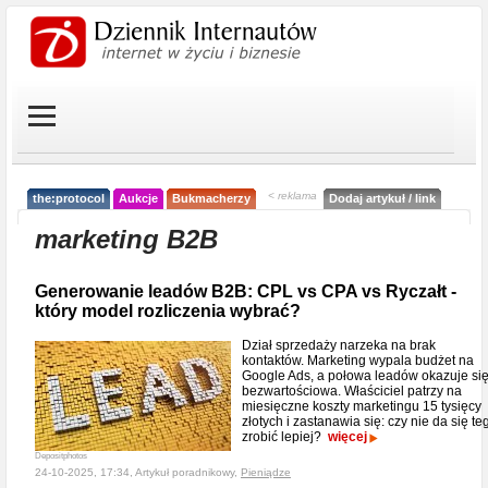
< reklama
the:protocol
Aukcje
Bukmacherzy
Dodaj artykuł / link
marketing B2B
Generowanie leadów B2B: CPL vs CPA vs Ryczałt -
który model rozliczenia wybrać?
Dział sprzedaży narzeka na brak
kontaktów. Marketing wypala budżet na
Google Ads, a połowa leadów okazuje si
bezwartościowa. Właściciel patrzy na
miesięczne koszty marketingu 15 tysięcy
złotych i zastanawia się: czy nie da się te
zrobić lepiej?
więcej
Depositphotos
24-10-2025, 17:34, Artykuł poradnikowy,
Pieniądze