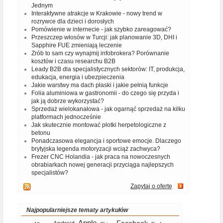
Jednym
Interaktywne atrakcje w Krakowie - nowy trend w
rozrywce dla dzieci i dorosłych
Pomówienie w internecie - jak szybko zareagować?
Przeszczep włosów w Turcji: jak planowanie 3D, DHI i
Sapphire FUE zmieniają leczenie
Zrób to sam czy wynajmij infobrokera? Porównanie
kosztów i czasu researchu B2B
Leady B2B dla specjalistycznych sektorów: IT, produkcja,
edukacja, energia i ubezpieczenia
Jakie warstwy ma dach płaski i jakie pełnią funkcje
Folia aluminiowa w gastronomii - do czego się przyda i
jak ją dobrze wykorzystać?
Sprzedaż wielokanałowa - jak ogarnąć sprzedaż na kilku
platformach jednocześnie
Jak skutecznie montować płotki herpetologiczne z
betonu
Ponadczasowa elegancja i sportowe emocje. Dlaczego
brytyjska legenda motoryzacji wciąż zachwyca?
Frezer CNC Holandia - jak praca na nowoczesnych
obrabiarkach nowej generacji przyciąga najlepszych
specjalistów?
Zapytaj o ofertę
Najpopularniejsze tematy artykułów
Apple