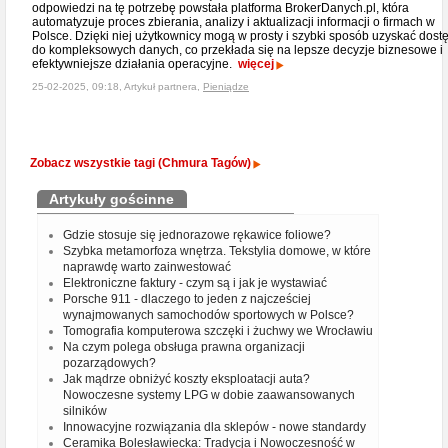
odpowiedzi na tę potrzebę powstała platforma BrokerDanych.pl, która
automatyzuje proces zbierania, analizy i aktualizacji informacji o firmach w
Polsce. Dzięki niej użytkownicy mogą w prosty i szybki sposób uzyskać dost
do kompleksowych danych, co przekłada się na lepsze decyzje biznesowe i
efektywniejsze działania operacyjne.
więcej
25-02-2025, 09:18, Artykuł partnera,
Pieniądze
Zobacz wszystkie tagi (Chmura Tagów)
Artykuły gościnne
Gdzie stosuje się jednorazowe rękawice foliowe?
Szybka metamorfoza wnętrza. Tekstylia domowe, w które
naprawdę warto zainwestować
Elektroniczne faktury - czym są i jak je wystawiać
Porsche 911 - dlaczego to jeden z najcześciej
wynajmowanych samochodów sportowych w Polsce?
Tomografia komputerowa szczęki i żuchwy we Wrocławiu
Na czym polega obsługa prawna organizacji
pozarządowych?
Jak mądrze obniżyć koszty eksploatacji auta?
Nowoczesne systemy LPG w dobie zaawansowanych
silników
Innowacyjne rozwiązania dla sklepów - nowe standardy
Ceramika Bolesławiecka: Tradycja i Nowoczesność w