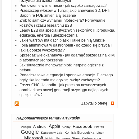
rozrywce dla dzieci i dorosłych
Pomówienie w internecie - jak szybko zareagować?
Przeszczep włosów w Turcji: jak planowanie 3D, DHI i
Sapphire FUE zmieniają leczenie
Zrób to sam czy wynajmij infobrokera? Porównanie
kosztów i czasu researchu B2B
Leady B2B dla specjalistycznych sektorów: IT, produkcja,
edukacja, energia i ubezpieczenia
Jakie warstwy ma dach płaski i jakie pełnią funkcje
Folia aluminiowa w gastronomii - do czego się przyda i
jak ją dobrze wykorzystać?
Sprzedaż wielokanałowa - jak ogarnąć sprzedaż na kilku
platformach jednocześnie
Jak skutecznie montować płotki herpetologiczne z
betonu
Ponadczasowa elegancja i sportowe emocje. Dlaczego
brytyjska legenda motoryzacji wciąż zachwyca?
Frezer CNC Holandia - jak praca na nowoczesnych
obrabiarkach nowej generacji przyciąga najlepszych
specjalistów?
Zapytaj o ofertę
Najpopularniejsze tematy artykułów
Apple
Facebook
Android
Allegro
Chiny
Firefox
Google
Komisja Europejska
Kaspersky Lab
Linux
Microsoft
Samsung
Stany Zjednoczone
Nokia