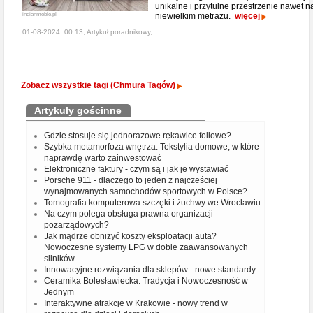
unikalne i przytulne przestrzenie nawet n
indianmeble.pl
niewielkim metrażu.
więcej
01-08-2024, 00:13, Artykuł poradnikowy,
Zobacz wszystkie tagi (Chmura Tagów)
Artykuły gościnne
Gdzie stosuje się jednorazowe rękawice foliowe?
Szybka metamorfoza wnętrza. Tekstylia domowe, w które
naprawdę warto zainwestować
Elektroniczne faktury - czym są i jak je wystawiać
Porsche 911 - dlaczego to jeden z najcześciej
wynajmowanych samochodów sportowych w Polsce?
Tomografia komputerowa szczęki i żuchwy we Wrocławiu
Na czym polega obsługa prawna organizacji
pozarządowych?
Jak mądrze obniżyć koszty eksploatacji auta?
Nowoczesne systemy LPG w dobie zaawansowanych
silników
Innowacyjne rozwiązania dla sklepów - nowe standardy
Ceramika Bolesławiecka: Tradycja i Nowoczesność w
Jednym
Interaktywne atrakcje w Krakowie - nowy trend w