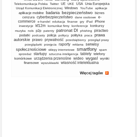
UE
USA
Unia Europejska
Telekomunikacja Polska
Twitter
UKE
Windows
Urząd Komunikacji Elektronicznej
YouTube
aplikacje
bezpieczeństwo
badania
aplikacje mobilne
biznes
cyberbezpieczeństwo
e-
cenzura
dane osobowe
commerce
iPhone
e-handel
edukacja
finanse
gry
iPad
kf12m
konkursy
inwestycje
komunikat firmy
konferencje
patronat DI
piractwo
p2p
muzyka
nols
patenty
phishing
prawa
podatki
policja
polityka
podcasty
politycy
praca
autorskie
prawo
prywatność
przedsiębiorcy
przegląd prasy
serwisy
raporty
przeglądarki
przejęcia
reklama
smartfony
społecznościowe
sklepy internetowe
spam
startupy
tablety
telefony
sprzedaż
sztuczna inteligencja
wygasl
urządzenia przenośne
wideo
komórkowe
wyniki
własność intelektualna
finansowe
wyszukiwarki
Więcej tagów