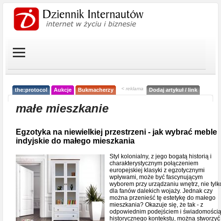
< reklama
the:protocol
Aukcje
Bukmacherzy
Dodaj artykuł / link
małe mieszkanie
Egzotyka na niewielkiej przestrzeni - jak wybrać meble
indyjskie do małego mieszkania
Styl kolonialny, z jego bogatą historią i
charakterystycznym połączeniem
europejskiej klasyki z egzotycznymi
wpływami, może być fascynującym
wyborem przy urządzaniu wnętrz, nie tylk
dla fanów dalekich wojaży. Jednak czy
można przenieść tę estetykę do małego
mieszkania? Okazuje się, że tak - z
odpowiednim podejściem i świadomości
historycznego kontekstu, można stworzyć