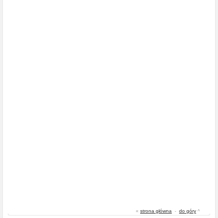
«
strona główna
-
do góry
^