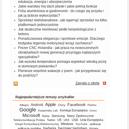
edukacja, energia i ubezpieczenia
Jakie warstwy ma dach płaski i jakie pełnią funkcje
Folia aluminiowa w gastronomii - do czego się przyda i
jak ją dobrze wykorzystać?
Sprzedaż wielokanałowa - jak ogarnąć sprzedaż na kilku
platformach jednocześnie
Jak skutecznie montować płotki herpetologiczne z
betonu
Ponadczasowa elegancja i sportowe emocje. Dlaczego
brytyjska legenda motoryzacji wciąż zachwyca?
Frezer CNC Holandia - jak praca na nowoczesnych
obrabiarkach nowej generacji przyciąga najlepszych
specjalistów?
Jak wysoka temperatura pomaga wypiekać włoską pizzę
w domowym piekarniku?
Pierwsze wspólne wakacje z psem - jak przygotować się
do podróży?
Zapytaj o ofertę
Najpopularniejsze tematy artykułów
Apple
Facebook
Android
Allegro
Chiny
Firefox
Google
Komisja Europejska
Kaspersky Lab
Linux
Microsoft
Samsung
Stany Zjednoczone
Nokia
UE
USA
Unia Europejska
Telekomunikacja Polska
Twitter
UKE
Windows
Urząd Komunikacji Elektronicznej
YouTube
aplikacje
bezpieczeństwo
badania
aplikacje mobilne
biznes