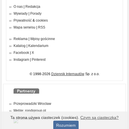
O nas
|
Redakcja
Wywiady
|
Porady
Prywatność
&
cookies
Mapa serwisu
|
RSS
Reklama
|
Wpisy gościnne
Katalog
|
Kalendarium
Facebook
|
X
Instagram
|
Pinterest
© 1998-2026
Dziennik Internautów
Sp. z o.o.
Partnerzy
Przeprowadzki Wrocław
Meble: rondigroup.pl
Ta strona używa ciasteczek (cookies).
Czym są ciasteczka?
Rozumiem