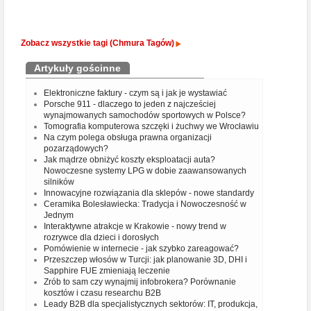
Zobacz wszystkie tagi (Chmura Tagów)
Artykuły gościnne
Elektroniczne faktury - czym są i jak je wystawiać
Porsche 911 - dlaczego to jeden z najcześciej
wynajmowanych samochodów sportowych w Polsce?
Tomografia komputerowa szczęki i żuchwy we Wrocławiu
Na czym polega obsługa prawna organizacji
pozarządowych?
Jak mądrze obniżyć koszty eksploatacji auta?
Nowoczesne systemy LPG w dobie zaawansowanych
silników
Innowacyjne rozwiązania dla sklepów - nowe standardy
Ceramika Bolesławiecka: Tradycja i Nowoczesność w
Jednym
Interaktywne atrakcje w Krakowie - nowy trend w
rozrywce dla dzieci i dorosłych
Pomówienie w internecie - jak szybko zareagować?
Przeszczep włosów w Turcji: jak planowanie 3D, DHI i
Sapphire FUE zmieniają leczenie
Zrób to sam czy wynajmij infobrokera? Porównanie
kosztów i czasu researchu B2B
Leady B2B dla specjalistycznych sektorów: IT, produkcja,