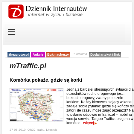
< reklama
the:protocol
Aukcje
Bukmacherzy
Dodaj artykuł / link
mTraffic.pl
Komórka pokaże, gdzie są korki
Jedną z bardziej stresujących sytuacji dla
uczestników ruchu drogowego jest...
bezruch drogowy, zwany potocznie
korkiem. Każdy kierowca stojący w korku
zadaje sobie pytanie: gdzie się kończy te
zator i ile czasu może zająć przejazd? Na
to pytanie odpowie mTraffic.pl – mobilna
wersja serwisu Targeo Traffic dostępna w
komórce.
więcej
27-08-2010, 09:32, paku,
Lifestyle