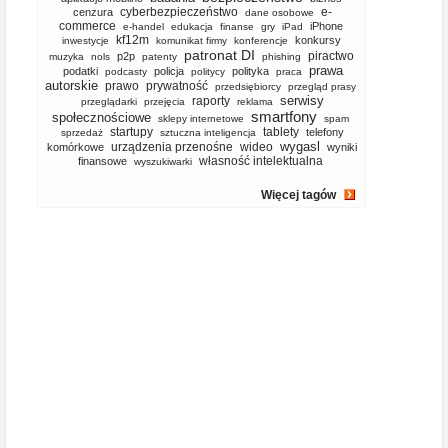
cyberbezpieczeństwo
e-
cenzura
dane osobowe
commerce
iPhone
e-handel
edukacja
finanse
gry
iPad
kf12m
konkursy
inwestycje
komunikat firmy
konferencje
patronat DI
piractwo
p2p
muzyka
nols
patenty
phishing
prawa
podatki
policja
polityka
podcasty
politycy
praca
autorskie
prawo
prywatność
przedsiębiorcy
przegląd prasy
serwisy
raporty
przeglądarki
przejęcia
reklama
smartfony
społecznościowe
sklepy internetowe
spam
startupy
tablety
telefony
sprzedaż
sztuczna inteligencja
wygasl
urządzenia przenośne
wideo
komórkowe
wyniki
własność intelektualna
finansowe
wyszukiwarki
Więcej tagów