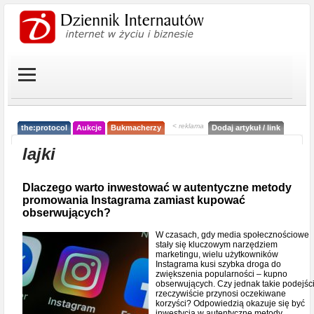
< reklama
the:protocol
Aukcje
Bukmacherzy
Dodaj artykuł / link
lajki
Dlaczego warto inwestować w autentyczne metody
promowania Instagrama zamiast kupować
obserwujących?
W czasach, gdy media społecznościowe
stały się kluczowym narzędziem
marketingu, wielu użytkowników
Instagrama kusi szybka droga do
zwiększenia popularności – kupno
obserwujących. Czy jednak takie podejśc
rzeczywiście przynosi oczekiwane
korzyści? Odpowiedzią okazuje się być
inwestycja w autentyczne metody