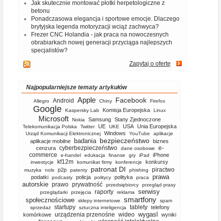
Jak skutecznie montować płotki herpetologiczne z
betonu
Ponadczasowa elegancja i sportowe emocje. Dlaczego
brytyjska legenda motoryzacji wciąż zachwyca?
Frezer CNC Holandia - jak praca na nowoczesnych
obrabiarkach nowej generacji przyciąga najlepszych
specjalistów?
Zapytaj o ofertę
Najpopularniejsze tematy artykułów
Apple
Facebook
Android
Allegro
Chiny
Firefox
Google
Komisja Europejska
Kaspersky Lab
Linux
Microsoft
Samsung
Stany Zjednoczone
Nokia
UE
USA
Unia Europejska
Telekomunikacja Polska
Twitter
UKE
Windows
Urząd Komunikacji Elektronicznej
YouTube
aplikacje
bezpieczeństwo
badania
aplikacje mobilne
biznes
cyberbezpieczeństwo
e-
cenzura
dane osobowe
commerce
iPhone
e-handel
edukacja
finanse
gry
iPad
kf12m
konkursy
inwestycje
komunikat firmy
konferencje
patronat DI
piractwo
p2p
muzyka
nols
patenty
phishing
prawa
podatki
policja
polityka
podcasty
politycy
praca
autorskie
prawo
prywatność
przedsiębiorcy
przegląd prasy
serwisy
raporty
przeglądarki
przejęcia
reklama
smartfony
społecznościowe
sklepy internetowe
spam
startupy
tablety
telefony
sprzedaż
sztuczna inteligencja
wygasl
urządzenia przenośne
wideo
komórkowe
wyniki