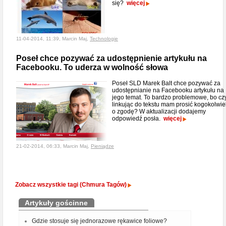
się?
więcej
11-04-2014, 11:39, Marcin Maj,
Technologie
Poseł chce pozywać za udostępnienie artykułu na
Facebooku. To uderza w wolność słowa
Poseł SLD Marek Balt chce pozywać za
udostępnianie na Facebooku artykułu na
jego temat. To bardzo problemowe, bo cz
linkując do tekstu mam prosić kogokolwie
o zgodę? W aktualizacji dodajemy
odpowiedź posła.
więcej
21-02-2014, 06:33, Marcin Maj,
Pieniądze
Zobacz wszystkie tagi (Chmura Tagów)
Artykuły gościnne
Gdzie stosuje się jednorazowe rękawice foliowe?