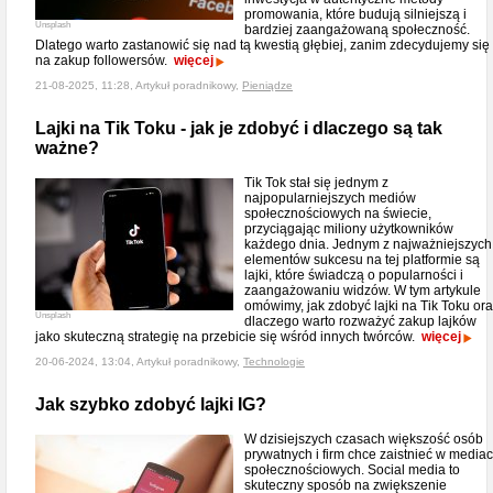
promowania, które budują silniejszą i
Unsplash
bardziej zaangażowaną społeczność.
Dlatego warto zastanowić się nad tą kwestią głębiej, zanim zdecydujemy się
na zakup followersów.
więcej
21-08-2025, 11:28, Artykuł poradnikowy,
Pieniądze
Lajki na Tik Toku - jak je zdobyć i dlaczego są tak
ważne?
Tik Tok stał się jednym z
najpopularniejszych mediów
społecznościowych na świecie,
przyciągając miliony użytkowników
każdego dnia. Jednym z najważniejszych
elementów sukcesu na tej platformie są
lajki, które świadczą o popularności i
zaangażowaniu widzów. W tym artykule
omówimy, jak zdobyć lajki na Tik Toku or
Unsplash
dlaczego warto rozważyć zakup lajków
jako skuteczną strategię na przebicie się wśród innych twórców.
więcej
20-06-2024, 13:04, Artykuł poradnikowy,
Technologie
Jak szybko zdobyć lajki IG?
W dzisiejszych czasach większość osób
prywatnych i firm chce zaistnieć w media
społecznościowych. Social media to
skuteczny sposób na zwiększenie