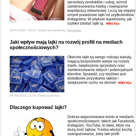
sprzedaży produktów i usług, wzrost
zainteresowania marką i nawiązanie
współpracy reklamowej. Liczą się między
innymi prawdziwe lajki od użytkowników
Instagrama. W artykule wyjaśniamy, jak
Pexels
szybko zdobyć lajki ig.
więcej
26-02-2024, 08:22, Artykuł poradnikowy,
Pieniądze
Jaki wpływ mają lajki na rozwój profili na mediach
społecznościowych?
Obecnie lajki są swego rodzaju walutą,
mającą bezpośredni wpływ na rozwój
marki, zwiększenie sprzedaży oraz
zainteresowania stałych i potencjalnych
klientów. Sprawdź, czy możliwe jest
dodatkowe pozyskanie lajków i
zwiększenie ruchu na stronie!
więcej
08-09-2022, 13:56, Artykuł partnera,
Dlaczego kupować lajki?
Dobrze wypromowane konto w mediach
społecznościowych, takich jak Facebook,
Instagram, YouTube, to takie, które ma
dużą ilość lajków. Trzeba włożyć trochę
zaangażowania, żeby taki profil