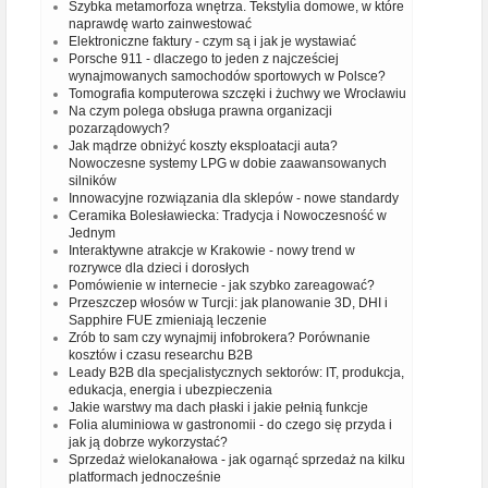
Szybka metamorfoza wnętrza. Tekstylia domowe, w które
naprawdę warto zainwestować
Elektroniczne faktury - czym są i jak je wystawiać
Porsche 911 - dlaczego to jeden z najcześciej
wynajmowanych samochodów sportowych w Polsce?
Tomografia komputerowa szczęki i żuchwy we Wrocławiu
Na czym polega obsługa prawna organizacji
pozarządowych?
Jak mądrze obniżyć koszty eksploatacji auta?
Nowoczesne systemy LPG w dobie zaawansowanych
silników
Innowacyjne rozwiązania dla sklepów - nowe standardy
Ceramika Bolesławiecka: Tradycja i Nowoczesność w
Jednym
Interaktywne atrakcje w Krakowie - nowy trend w
rozrywce dla dzieci i dorosłych
Pomówienie w internecie - jak szybko zareagować?
Przeszczep włosów w Turcji: jak planowanie 3D, DHI i
Sapphire FUE zmieniają leczenie
Zrób to sam czy wynajmij infobrokera? Porównanie
kosztów i czasu researchu B2B
Leady B2B dla specjalistycznych sektorów: IT, produkcja,
edukacja, energia i ubezpieczenia
Jakie warstwy ma dach płaski i jakie pełnią funkcje
Folia aluminiowa w gastronomii - do czego się przyda i
jak ją dobrze wykorzystać?
Sprzedaż wielokanałowa - jak ogarnąć sprzedaż na kilku
platformach jednocześnie