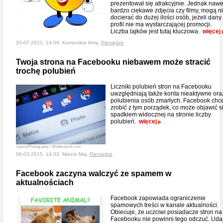
prezentował się atrakcyjnie. Jednak nawe
bardzo ciekawe zdjęcia czy filmy, mogą n
docierać do dużej ilości osób, jeżeli dany
profil nie ma wystarczającej promocji.
Liczba lajków jest tutaj kluczowa.
więcej
20-07-2021, 14:09, Komunikat firmy,
Pieniądze
Twoja strona na Facebooku niebawem może stracić
trochę polubień
Liczniki polubień stron na Facebooku
uwzględniają także konta nieaktywne ora
polubienia osób zmarłych. Facebook chc
zrobić z tym porządek, co może objawić s
spadkiem widocznej na stronie liczby
polubień.
więcej
JaysonPhotography / Shutterstock.com
06-03-2015, 14:03, Marcin Maj,
Pieniądze
Facebook zaczyna walczyć ze spamem w
aktualnościach
Facebook zapowiada ograniczenie
spamowych treści w kanale aktualności.
Obiecuje, że uczciwi posiadacze stron na
Facebooku nie powinni tego odczuć. Uda