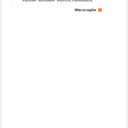
własność intelektualna
finansowe
wyszukiwarki
Więcej tagów