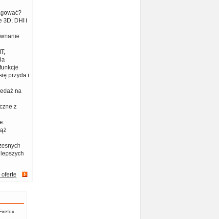
eagować?
 3D, DHI i
ównanie
T,
ia
funkcje
ię przyda i
zedaż na
czne z
e.
iąż
zesnych
jlepszych
 ofertę
Firefox