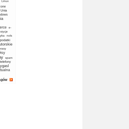
Linux
zone
Unia
ndows
ia
erce
e-
stycje
yka
nols
podatki
utorskie
prasy
isy
ny
spam
telefony
ygasl
ktualna
agów