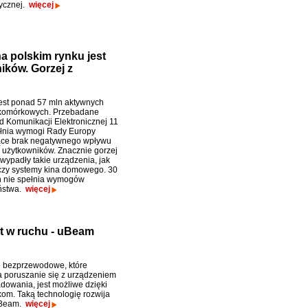
rycznej.
więcej
 polskim rynku jest
ików. Gorzej z
est ponad 57 mln aktywnych
 komórkowych. Przebadane
d Komunikacji Elektronicznej 11
łnia wymogi Rady Europy
ące brak negatywnego wpływu
 użytkowników. Znacznie gorzej
wypadły takie urządzenia, jak
czy systemy kina domowego. 30
ch nie spełnia wymogów
ństwa.
więcej
 w ruchu - uBeam
 bezprzewodowe, które
 poruszanie się z urządzeniem
adowania, jest możliwe dzięki
kom. Taką technologię rozwija
uBeam.
więcej