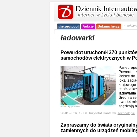
< reklam
the:protocol
Aukcje
Bukmacherzy
ładowarki
Powerdot uruchomił 370 punktó
samochodów elektrycznych w Po
Paneuropej
Powerdot z
Polsce do 
lokalizacja
krajowego 
choć całko
ładowania
Średnia se
trwa 44 min
spędzają 
materiały prasowe
28-01-2026, 19:08, Krzysztof Gontarek,
Technologie
Zapraszamy do świata oryginalny
zamiennych do urządzeń mobiln