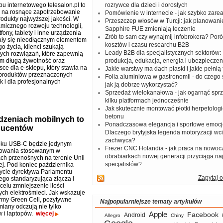
pu internetowego telesalon.pl to
rozrywce dla dzieci i dorosłych
 na rosnące zapotrzebowanie
Pomówienie w internecie - jak szybko zar
rodukty najwyższej jakości. W
Przeszczep włosów w Turcji: jak planowanie
micznego rozwoju technologii,
Sapphire FUE zmieniają leczenie
fony, tablety i inne urządzenia
Zrób to sam czy wynajmij infobrokera? Por
ały się nieodłącznym elementem
kosztów i czasu researchu B2B
o życia, klienci szukają
Leady B2B dla specjalistycznych sektorów: I
ch rozwiązań, które zapewnią
om długą żywotność oraz
produkcja, edukacja, energia i ubezpieczen
sce dla e-sklepu, który stawia na
Jakie warstwy ma dach płaski i jakie pełnią 
ę produktów przeznaczonych
Folia aluminiowa w gastronomii - do czego s
 i dla profesjonalnych
jak ją dobrze wykorzystać?
Sprzedaż wielokanałowa - jak ogarnąć spr
kilku platformach jednocześnie
Jak skutecznie montować płotki herpetologi
betonu
dzeniach mobilnych to
Ponadczasowa elegancja i sportowe emocj
ducentów
Dlaczego brytyjska legenda motoryzacji wc
zachwyca?
oku USB-C będzie jedynym
Frezer CNC Holandia - jak praca na nowoc
dowania stosowanym w
obrabiarkach nowej generacji przyciąga na
ch przenośnych na terenie Unii
specjalistów?
ej. Pod koniec października
ycie dyrektywa Parlamentu
Zapytaj o
ego standaryzująca złącza i
celu zmniejszenie ilości
ch elektrośmieci. Jak wskazuje
firmy Green Cell, pozytywne
Najpopularniejsze tematy artykułów
zmiany odczują nie tylko
w i laptopów.
więcej
Apple
Facebook
Android
Allegro
Chiny