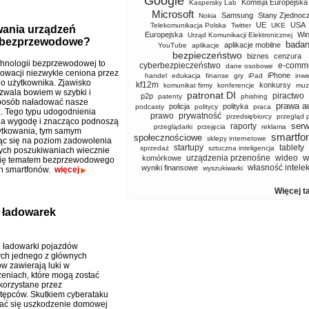
Google
Komisja Europejska
Kaspersky Lab
Microsoft
Samsung
Stany Zjednoc
Nokia
UE
USA
Telekomunikacja Polska
Twitter
UKE
ania urządzeń
Europejska
Wi
Urząd Komunikacji Elektronicznej
e bezprzewodowe?
badan
aplikacje mobilne
YouTube
aplikacje
bezpieczeństwo
biznes
cenzura
hnologii bezprzewodowej to
cyberbezpieczeństwo
e-comm
dane osobowe
nowacji niezwykle ceniona przez
iPhone
handel
edukacja
finanse
gry
iPad
inwe
go użytkownika. Zjawisko
kf12m
konkursy
komunikat firmy
konferencje
muz
ozwala bowiem w szybki i
patronat DI
piractwo
p2p
patenty
phishing
posób naładować nasze
prawa a
policja
polityka
podcasty
politycy
praca
. Tego typu udogodnienia
prawo
prywatność
przedsiębiorcy
przegląd 
na wygodę i znacząco podnoszą
serw
raporty
przeglądarki
przejęcia
reklama
ytkowania, tym samym
smartfo
społecznościowe
sklepy internetowe
ąc się na poziom zadowolenia
startupy
tablety
sprzedaż
sztuczna inteligencja
wych poszukiwaniach wiecznie
w
urządzenia przenośne
wideo
komórkowe
 się tematem bezprzewodowego
własność intele
wyniki finansowe
wyszukiwarki
ch smartfonów.
więcej
Więcej t
 ładowarek
e ładowarki pojazdów
ych jednego z głównych
w zawierają luki w
eniach, które mogą zostać
korzystane przez
tępców. Skutkiem cyberataku
ać się uszkodzenie domowej