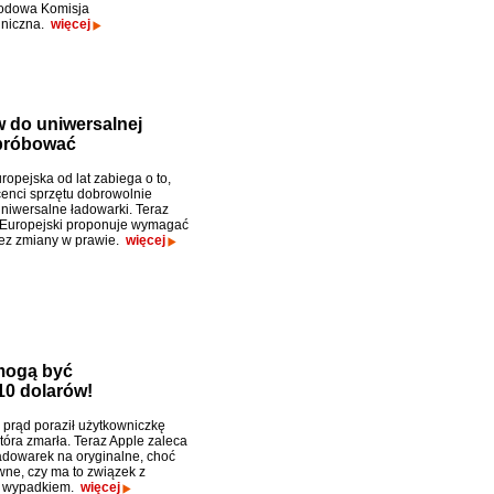
odowa Komisja
hniczna.
więcej
 do uniwersalnej
 próbować
ropejska od lat zabiega o to,
enci sprzętu dobrowolnie
uniwersalne ładowarki. Teraz
 Europejski proponuje wymagać
ez zmiany w prawie.
więcej
 mogą być
10 dolarów!
prąd poraził użytkowniczkę
tóra zmarła. Teraz Apple zaleca
dowarek na oryginalne, choć
wne, czy ma to związek z
m wypadkiem.
więcej