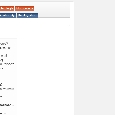
echnologie
Motoryzacja
i patronaty
Katalog stron
liowe?
mowe, w
tawiać
ej
w Polsce?
 we
i
a?
nsowanych
we
czesność w
end w