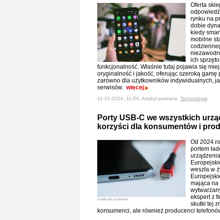
Oferta skle
odpowiedź
rynku na p
dobie dyna
kiedy smart
mobilne st
codzienneg
niezawodny
ich sprzęt
funkcjonalność. Właśnie tutaj pojawia się miej
oryginalność i jakość, oferując szeroką gam
zarówno dla użytkowników indywidualnych, jak
serwisów.
więcej
11-12-2024, 11:56, Artykuł partnera,
Technologie
Porty USB-C we wszystkich urzą
korzyści dla konsumentów i pro
Od 2024 r
portem ła
urządzenia
Europejski
weszła w ż
Europejski
mająca na 
wytwarzany
ekspert z 
materiały prasowe
skutki tej 
konsumenci, ale również producenci telefonó