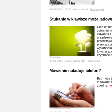
Tjeerd / CC
08-01-2012, 19:55, Adrian Nowak,
Technologie
Stukanie w klawisze może ładow
Cienkie bł
zginaniu 
klawiatur 
urządzeń e
przedstawil
pierwszy, 
wykorzysta
towarzysz
czynności
© istockphoto
24-06-2011, 12:12, Marcin Maj,
Technologie
Mówienie naładuje telefon?
Być może 
ładowarki 
zbędne.
w
©istockphoto.com/vasiliki