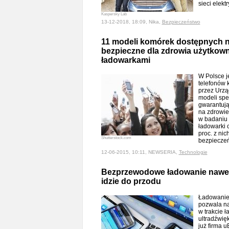
sieci elekt
Kaspersky Lab
13-12-2018, 18:09, Nika,
Bezpieczeństwo
11 modeli komórek dostępnych na
bezpieczne dla zdrowia użytkown
ładowarkami
W Polsce j
telefonów
przez Urzą
modeli spe
gwarantuj
na zdrowie
w badaniu 
ładowarki 
proc. z ni
Shutterstock.com
bezpiecze
12-06-2015, 10:11, NEWSERIA,
Technologie
Bezprzewodowe ładowanie nawet
idzie do przodu
Ładowanie
pozwala na
w trakcie ł
ultradźwię
już firma 