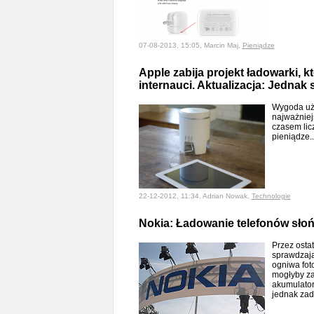
07-08-2013, 15:05, Marcin Maj,
Pieniądze
Apple zabija projekt ładowarki, kt
internauci. Aktualizacja: Jednak 
Wygoda uży
najważniej
czasem lic
pieniądze.
22-12-2012, 11:34, Adrian Nowak,
Technologie
Nokia: Ładowanie telefonów słoń
Przez osta
sprawdzają
ogniwa foto
mogłyby za
akumulator
jednak za