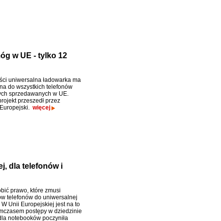
g w UE - tylko 12
ści uniwersalna ładowarka ma
na do wszystkich telefonów
ch sprzedawanych w UE.
rojekt przeszedł przez
Europejski.
więcej
j, dla telefonów i
obić prawo, które zmusi
w telefonów do uniwersalnej
W Unii Europejskiej jest na to
mczasem postępy w dziedzinie
dla notebooków poczyniła