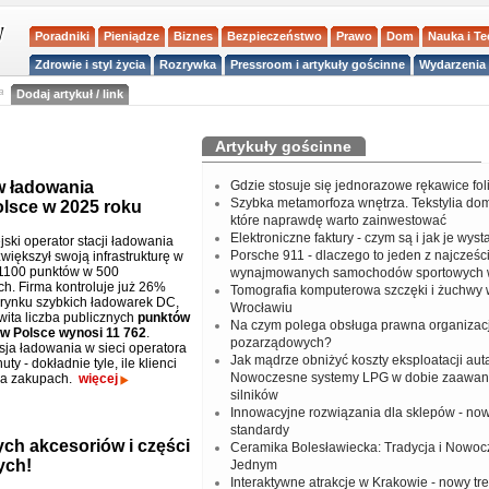
Poradniki
Pieniądze
Biznes
Bezpieczeństwo
Prawo
Dom
Nauka i T
Zdrowie i styl życia
Rozrywka
Pressroom i artykuły gościnne
Wydarzenia 
a
Dodaj artykuł / link
Artykuły gościnne
w ładowania
Gdzie stosuje się jednorazowe rękawice fo
Szybka metamorfoza wnętrza. Tekstylia do
lsce w 2025 roku
które naprawdę warto zainwestować
Elektroniczne faktury - czym są i jak je wys
ski operator stacji ładowania
Porsche 911 - dlaczego to jeden z najcześci
większył swoją infrastrukturę w
1100 punktów w 500
wynajmowanych samochodów sportowych 
ch. Firma kontroluje już 26%
Tomografia komputerowa szczęki i żuchwy
rynku szybkich ładowarek DC,
Wrocławiu
wita liczba publicznych
punktów
Na czym polega obsługa prawna organizacj
 w Polsce wynosi 11 762
.
pozarządowych?
sja ładowania w sieci operatora
Jak mądrze obniżyć koszty eksploatacji aut
uty - dokładnie tyle, ile klienci
Nowoczesne systemy LPG w dobie zaawa
na zakupach.
więcej
silników
Innowacyjne rozwiązania dla sklepów - no
standardy
ch akcesoriów i części
Ceramika Bolesławiecka: Tradycja i Nowo
ych!
Jednym
Interaktywne atrakcje w Krakowie - nowy tr