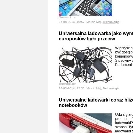
Shutterstock.com
07-08-2014, 10:57, Marcin Maj,
Technologie
Uniwersalna ładowarka jako wymó
europosłów było przeciw
W przyszło
być dostęp
komórkowy
Stosowny p
Parlament 
Shutterstock.com
14-03-2014, 15:30, Marcin Maj,
Technologie
Uniwersalne ładowarki coraz bliże
notebooków
Uda się zr
producentó
ładowarki? 
szansa. Ty
ładowarki 