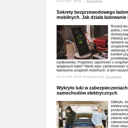
10-11-2022, 16:43, _,
Technologie
Sekrety bezprzewodowego ładow
mobilnych. Jak działa ładowani
Rozwój tec
jedna z in
dzisiejsze
indukcji p
sprawny s
urządzenia
wpływają 
komfort uż
przekładaj
użytkownika. Pragniesz zapomnieć o uciążli
splątanych kabli? Warto więc zainteresować
ładowania urządzeń mobilnych, w tym naszy
22-10-2019, 13:55, Komunikat firmy,
Technologie
Wykryto luki w zabezpieczeniach
samochodów elektrycznych
Odkryto, ż
elektryczn
producentó
zabezpiecz
zdalnie wy
cyberprzes
może okaz