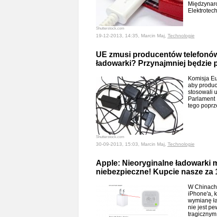
Międzynar
Elektrotec
Shutterstock.com
19-12-2013, 14:35, Marcin Maj,
Technologie
UE zmusi producentów telefonów
ładowarki? Przynajmniej będzie
Komisja Eu
aby produc
stosowali 
Parlament
tego poprz
Shutterstock.com
30-09-2013, 15:03, Marcin Maj,
Technologie
Apple: Nieoryginalne ładowarki
niebezpieczne! Kupcie nasze za 
W Chinach 
iPhone'a, k
wymianę ła
nie jest pe
tragiczny