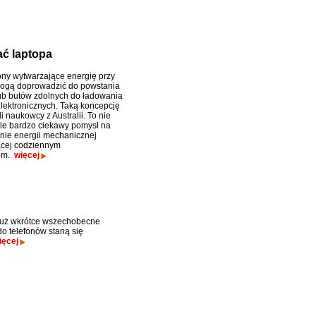
ać laptopa
ony wytwarzające energię przy
mogą doprowadzić do powstania
lub butów zdolnych do ładowania
lektronicznych. Taką koncepcję
i naukowcy z Australii. To nie
ale bardzo ciekawy pomysł na
nie energii mechanicznej
ącej codziennym
om.
więcej
już wkrótce wszechobecne
do telefonów staną się
ięcej