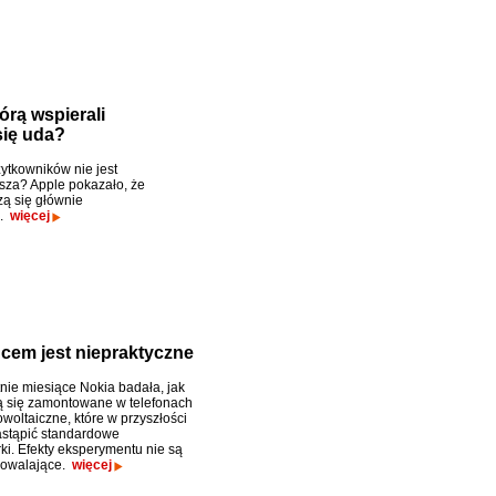
órą wspierali
się uda?
tkowników nie jest
sza? Apple pokazało, że
zą się głównie
..
więcej
cem jest niepraktyczne
tnie miesiące Nokia badała, jak
 się zamontowane w telefonach
woltaiczne, które w przyszłości
stąpić standardowe
ki. Efekty eksperymentu nie są
dowalające.
więcej