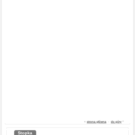
«
strona główna
-
do góry
^
Stopka