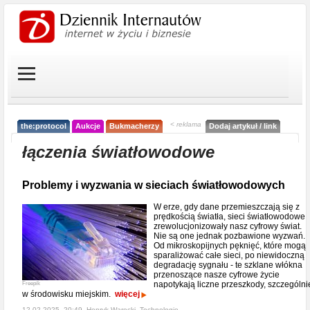
< reklama
the:protocol
Aukcje
Bukmacherzy
Dodaj artykuł / link
łączenia światłowodowe
Problemy i wyzwania w sieciach światłowodowych
W erze, gdy dane przemieszczają się z
prędkością światła, sieci światłowodowe
zrewolucjonizowały nasz cyfrowy świat.
Nie są one jednak pozbawione wyzwań.
Od mikroskopijnych pęknięć, które mogą
sparaliżować całe sieci, po niewidoczną
degradację sygnału - te szklane włókna
przenoszące nasze cyfrowe życie
napotykają liczne przeszkody, szczególni
Freepik
w środowisku miejskim.
więcej
12-02-2025, 20:49, Henryk Warecki,
Technologie