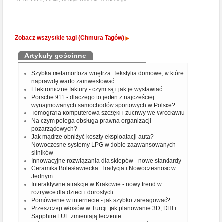
Zobacz wszystkie tagi (Chmura Tagów)
Artykuły gościnne
Szybka metamorfoza wnętrza. Tekstylia domowe, w które
naprawdę warto zainwestować
Elektroniczne faktury - czym są i jak je wystawiać
Porsche 911 - dlaczego to jeden z najcześciej
wynajmowanych samochodów sportowych w Polsce?
Tomografia komputerowa szczęki i żuchwy we Wrocławiu
Na czym polega obsługa prawna organizacji
pozarządowych?
Jak mądrze obniżyć koszty eksploatacji auta?
Nowoczesne systemy LPG w dobie zaawansowanych
silników
Innowacyjne rozwiązania dla sklepów - nowe standardy
Ceramika Bolesławiecka: Tradycja i Nowoczesność w
Jednym
Interaktywne atrakcje w Krakowie - nowy trend w
rozrywce dla dzieci i dorosłych
Pomówienie w internecie - jak szybko zareagować?
Przeszczep włosów w Turcji: jak planowanie 3D, DHI i
Sapphire FUE zmieniają leczenie