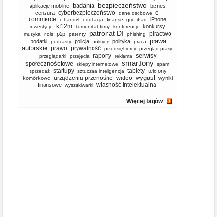
bezpieczeństwo
badania
aplikacje mobilne
biznes
cyberbezpieczeństwo
e-
cenzura
dane osobowe
commerce
iPhone
e-handel
edukacja
finanse
gry
iPad
kf12m
konkursy
inwestycje
komunikat firmy
konferencje
patronat DI
piractwo
p2p
muzyka
nols
patenty
phishing
prawa
podatki
policja
polityka
podcasty
politycy
praca
autorskie
prawo
prywatność
przedsiębiorcy
przegląd prasy
serwisy
raporty
przeglądarki
przejęcia
reklama
smartfony
społecznościowe
sklepy internetowe
spam
startupy
tablety
telefony
sprzedaż
sztuczna inteligencja
wygasl
urządzenia przenośne
wideo
komórkowe
wyniki
własność intelektualna
finansowe
wyszukiwarki
Więcej tagów