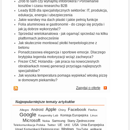
Zrób to sam czy wynajmij infobrokera? Porównanie
kosztów i czasu researchu B2B
Leady B2B dla specjalistycznych sektorów: IT, produkcja,
edukacja, energia i ubezpieczenia
Jakie warstwy ma dach płaski i jakie pełnią funkcje
Folia aluminiowa w gastronomii - do czego się przyda i
jak ją dobrze wykorzystać?
Sprzedaż wielokanałowa - jak ogarnąć sprzedaż na kilku
platformach jednocześnie
Jak skutecznie montować płotki herpetologiczne z
betonu
Ponadczasowa elegancja i sportowe emocje. Dlaczego
brytyjska legenda motoryzacji wciąż zachwyca?
Frezer CNC Holandia - jak praca na nowoczesnych
obrabiarkach nowej generacji przyciąga najlepszych
specjalistów?
Jak wysoka temperatura pomaga wypiekać włoską pizzę
w domowym piekarniku?
Zapytaj o ofertę
Najpopularniejsze tematy artykułów
Apple
Facebook
Android
Allegro
Chiny
Firefox
Google
Komisja Europejska
Kaspersky Lab
Linux
Microsoft
Samsung
Stany Zjednoczone
Nokia
UE
USA
Unia Europejska
Telekomunikacja Polska
Twitter
UKE
Windows
Urząd Komunikacji Elektronicznej
YouTube
aplikacje