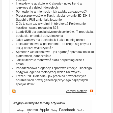
Interaktywne atrakcje w Krakowie - nowy trend w
rozrywce dla dzieci i dorosłych
Pomówienie w internecie - jak szybko zareagować?
Przeszczep włosów w Turcji: jak planowanie 3D, DHI i
Sapphire FUE zmieniają leczenie
Zrób to sam czy wynajmij infobrokera? Porównanie
kosztów i czasu researchu B2B
Leady B2B dla specjalistycznych sektorów: IT, produkcja,
edukacja, energia i ubezpieczenia
Jakie warstwy ma dach płaski i jakie pełnią funkcje
Folia aluminiowa w gastronomii - do czego się przyda i
jak ją dobrze wykorzystać?
Sprzedaż wielokanałowa - jak ogarnąć sprzedaż na kilku
platformach jednocześnie
Jak skutecznie montować płotki herpetologiczne z
betonu
Ponadczasowa elegancja i sportowe emocje. Dlaczego
brytyjska legenda motoryzacji wciąż zachwyca?
Frezer CNC Holandia - jak praca na nowoczesnych
obrabiarkach nowej generacji przyciąga najlepszych
specjalistów?
Zapytaj o ofertę
Najpopularniejsze tematy artykułów
Apple
Facebook
Android
Allegro
Chiny
Firefox