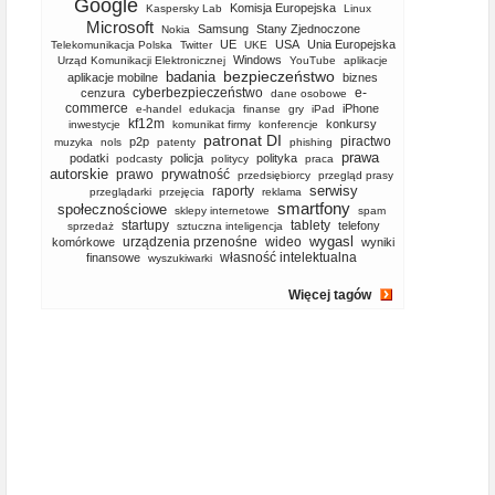
Google
Komisja Europejska
Kaspersky Lab
Linux
Microsoft
Samsung
Stany Zjednoczone
Nokia
UE
USA
Unia Europejska
Telekomunikacja Polska
Twitter
UKE
Windows
Urząd Komunikacji Elektronicznej
YouTube
aplikacje
bezpieczeństwo
badania
aplikacje mobilne
biznes
cyberbezpieczeństwo
e-
cenzura
dane osobowe
commerce
iPhone
e-handel
edukacja
finanse
gry
iPad
kf12m
konkursy
inwestycje
komunikat firmy
konferencje
patronat DI
piractwo
p2p
muzyka
nols
patenty
phishing
prawa
podatki
policja
polityka
podcasty
politycy
praca
autorskie
prawo
prywatność
przedsiębiorcy
przegląd prasy
serwisy
raporty
przeglądarki
przejęcia
reklama
smartfony
społecznościowe
sklepy internetowe
spam
startupy
tablety
telefony
sprzedaż
sztuczna inteligencja
wygasl
urządzenia przenośne
wideo
komórkowe
wyniki
własność intelektualna
finansowe
wyszukiwarki
Więcej tagów