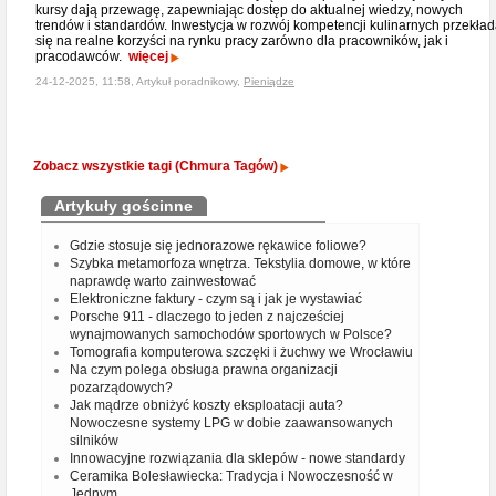
kursy dają przewagę, zapewniając dostęp do aktualnej wiedzy, nowych
trendów i standardów. Inwestycja w rozwój kompetencji kulinarnych przekła
się na realne korzyści na rynku pracy zarówno dla pracowników, jak i
pracodawców.
więcej
24-12-2025, 11:58, Artykuł poradnikowy,
Pieniądze
Zobacz wszystkie tagi (Chmura Tagów)
Artykuły gościnne
Gdzie stosuje się jednorazowe rękawice foliowe?
Szybka metamorfoza wnętrza. Tekstylia domowe, w które
naprawdę warto zainwestować
Elektroniczne faktury - czym są i jak je wystawiać
Porsche 911 - dlaczego to jeden z najcześciej
wynajmowanych samochodów sportowych w Polsce?
Tomografia komputerowa szczęki i żuchwy we Wrocławiu
Na czym polega obsługa prawna organizacji
pozarządowych?
Jak mądrze obniżyć koszty eksploatacji auta?
Nowoczesne systemy LPG w dobie zaawansowanych
silników
Innowacyjne rozwiązania dla sklepów - nowe standardy
Ceramika Bolesławiecka: Tradycja i Nowoczesność w
Jednym