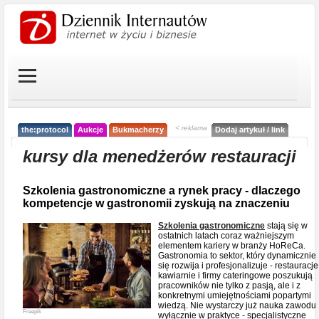
< reklama
the:protocol
Aukcje
Bukmacherzy
Dodaj artykuł / link
kursy dla menedżerów restauracji
Szkolenia gastronomiczne a rynek pracy - dlaczego
kompetencje w gastronomii zyskują na znaczeniu
Szkolenia gastronomiczne
stają się w
ostatnich latach coraz ważniejszym
elementem kariery w branży HoReCa.
Gastronomia to sektor, który dynamicznie
się rozwija i profesjonalizuje - restauracje
kawiarnie i firmy cateringowe poszukują
pracowników nie tylko z pasją, ale i z
konkretnymi umiejętnościami popartymi
wiedzą. Nie wystarczy już nauka zawodu
Freepik
wyłącznie w praktyce - specjalistyczne