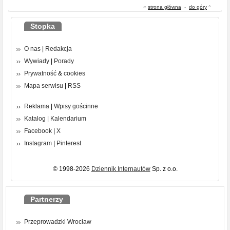
«
strona główna
-
do góry
^
Stopka
O nas
|
Redakcja
Wywiady
|
Porady
Prywatność
&
cookies
Mapa serwisu
|
RSS
Reklama
|
Wpisy gościnne
Katalog
|
Kalendarium
Facebook
|
X
Instagram
|
Pinterest
© 1998-2026
Dziennik Internautów
Sp. z o.o.
Partnerzy
Przeprowadzki Wrocław