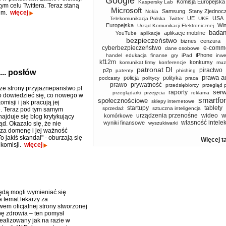
Google
Komisja Europejska
Kaspersky Lab
ym celu Twittera. Teraz staną
Microsoft
Samsung
Stany Zjednoc
Nokia
em.
więcej
UE
USA
Telekomunikacja Polska
Twitter
UKE
Europejska
Wi
Urząd Komunikacji Elektronicznej
badan
aplikacje mobilne
YouTube
aplikacje
bezpieczeństwo
biznes
cenzura
cyberbezpieczeństwo
e-comm
dane osobowe
iPhone
handel
edukacja
finanse
gry
iPad
inwe
kf12m
konkursy
komunikat firmy
konferencje
muz
patronat DI
piractwo
p2p
patenty
phishing
... posłów
prawa a
policja
polityka
podcasty
politycy
praca
prawo
prywatność
przedsiębiorcy
przegląd 
e strony przyjaznepanstwo.pl
serw
raporty
przeglądarki
przejęcia
reklama
 dowiedzieć się, co nowego w
smartfo
społecznościowe
sklepy internetowe
misji i jak pracują jej
startupy
tablety
sprzedaż
sztuczna inteligencja
. Teraz pod tym samym
w
urządzenia przenośne
wideo
komórkowe
ajduje się blog krytykujący
własność intele
wyniki finansowe
ąd. Okazało się, że nie
wyszukiwarki
za domenę i jej ważność
o jakiś skandal" - oburzają się
Więcej t
 komisji.
więcej
ędą mogli wymieniać się
a temat lekarzy za
wem oficjalnej strony stworzonej
bę zdrowia – ten pomysł
realizowany jak na razie w