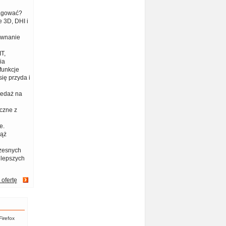
eagować?
 3D, DHI i
ównanie
T,
ia
funkcje
ię przyda i
zedaż na
czne z
e.
iąż
zesnych
jlepszych
 ofertę
Firefox