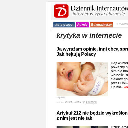
< reklam
the:protocol
Aukcje
Bukmacherzy
krytyka w internecie
Ja wyrażam opinie, inni chcą sp
Jak hejtują Polacy
Hejt w int
poważny pr
nim nie mo
wolności s
ciekawego
przez Uniw
Opinia.
wi
HejtStop
21-03-2019, 08:57, jr,
Lifestyle
Artykuł 212 nie będzie wykreślon
z nim jest nie tak
Dzięki arty