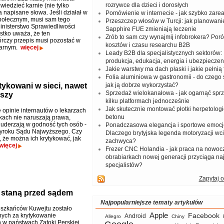
rozrywce dla dzieci i dorosłych
iedzieć karnie (nie tylko
a napisane słowa. Jeśli działał w
Pomówienie w internecie - jak szybko zar
społecznym, musi sam tego
Przeszczep włosów w Turcji: jak planowanie
inisterstwo Sprawiedliwości
Sapphire FUE zmieniają leczenie
tko uważa, że ten
Zrób to sam czy wynajmij infobrokera? Por
rczy przepis musi pozostać w
kosztów i czasu researchu B2B
karnym.
więcej
Leady B2B dla specjalistycznych sektorów: I
produkcja, edukacja, energia i ubezpieczen
Jakie warstwy ma dach płaski i jakie pełnią 
Folia aluminiowa w gastronomii - do czego s
tykowani w sieci, nawet
jak ją dobrze wykorzystać?
Sprzedaż wielokanałowa - jak ogarnąć spr
ższy
kilku platformach jednocześnie
Jak skutecznie montować płotki herpetologi
opinie internautów o lekarzach
betonu
kach nie naruszają prawa,
i uderzają w godność tych osób -
Ponadczasowa elegancja i sportowe emocj
wyroku Sądu Najwyższego. Czy
Dlaczego brytyjska legenda motoryzacji wc
, że można ich krytykować, jak
zachwyca?
więcej
Frezer CNC Holandia - jak praca na nowoc
obrabiarkach nowej generacji przyciąga na
specjalistów?
Zapytaj o
, staną przed sądem
Najpopularniejsze tematy artykułów
szkańców Kuwejtu zostało
Apple
Facebook
ych za krytykowanie
Android
Allegro
Chiny
 w państwach Zatoki Perskiej.