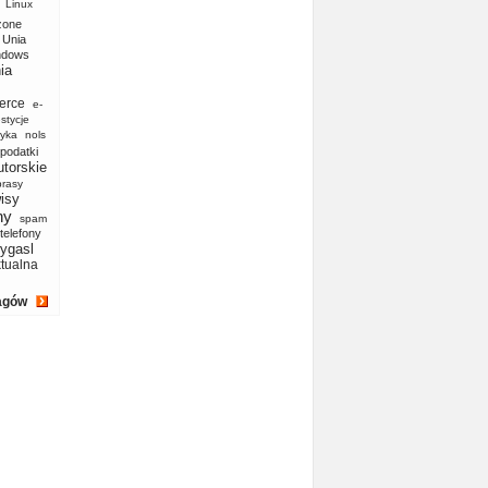
Linux
zone
Unia
ndows
ia
erce
e-
stycje
yka
nols
podatki
utorskie
prasy
isy
ny
spam
telefony
ygasl
ktualna
agów