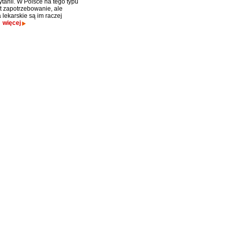
ytanii. W Polsce na tego typu
st zapotrzebowanie, ale
 lekarskie są im raczej
.
więcej