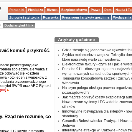
Poradniki
Pieniądze
Biznes
Bezpieczeństwo
Prawo
Dom
Nauka i T
Zdrowie i styl życia
Rozrywka
Pressroom i artykuły gościnne
Wydarzenia 
a
Dodaj artykuł / link
Artykuły gościnne
rawić komuś przykrość.
Gdzie stosuje się jednorazowe rękawice fo
Szybka metamorfoza wnętrza. Tekstylia do
które naprawdę warto zainwestować
Elektroniczne faktury - czym są i jak je wys
ernecie postrzegamy jako
Porsche 911 - dlaczego to jeden z najcześci
oblem społeczny, ale walka z
że odbywać się kosztem
wynajmowanych samochodów sportowych 
łowa - oto jeden z wniosków z
Tomografia komputerowa szczęki i żuchwy
 badania przeprowadzonego
Wrocławiu
ersytet SWPS oraz ARC Rynek i
Na czym polega obsługa prawna organizacj
ęcej
pozarządowych?
Jak mądrze obniżyć koszty eksploatacji aut
Nowoczesne systemy LPG w dobie zaawa
silników
Innowacyjne rozwiązania dla sklepów - no
y. Rząd nie rozumie, co
standardy
Ceramika Bolesławiecka: Tradycja i Nowo
Jednym
Interaktywne atrakcje w Krakowie - nowy tr
kułowi 212 każdy internauta