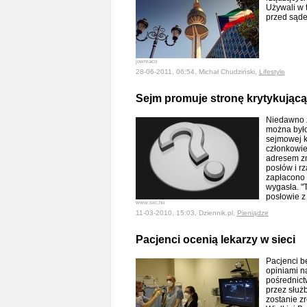
Używali w t
przed sąd
jowmaco
28-06-2011, 06:54, Michał Chudziński,
Lifestyle
Sejm promuje stronę krytykującą
Niedawno z
można było
sejmowej ko
członkowie
adresem zn
posłów i rz
zapłacono 
wygasła. "T
posłowie z
www.sxc.hu
11-03-2010, 15:03, Dziennik.pl,
Pieniądze
Pacjenci ocenią lekarzy w sieci
Pacjenci b
opiniami n
pośrednict
przez służ
zostanie z