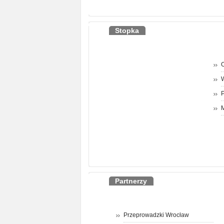
Stopka
O
P
M
Partnerzy
Przeprowadzki Wrocław