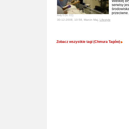
Wielkiej Br
serwisy je
środowiska
przeciwne
Andy G (lic. CC)
30-12-2008, 10:58, Marcin Maj,
Lifestyle
Zobacz wszystkie tagi (Chmura Tagów)