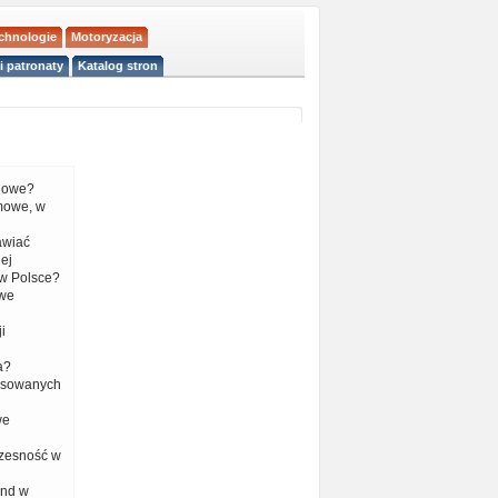
echnologie
Motoryzacja
i patronaty
Katalog stron
liowe?
mowe, w
tawiać
ej
w Polsce?
 we
i
a?
nsowanych
we
czesność w
end w