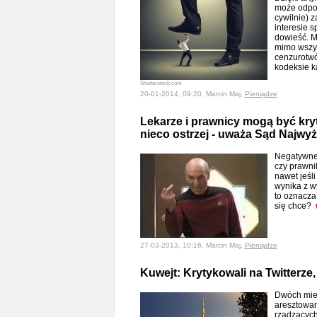
może odpow
cywilnie) z
interesie 
dowieść. M
mimo wszys
cenzurotwó
kodeksie 
Shutterstock.com
20-01-2014, 09:20, Marcin Maj,
Pieniądze
Lekarze i prawnicy mogą być kry
nieco ostrzej - uważa Sąd Najwy
Negatywne 
czy prawni
nawet jeśl
wynika z 
to oznacza
się chce?
27-03-2013, 10:16, Marcin Maj,
Pieniądze
Kuwejt: Krytykowali na Twitterze
Dwóch mie
aresztowan
rządzących