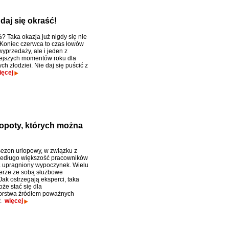
daj się okraść!
? Taka okazja już nigdy się nie
Koniec czerwca to czas łowów
yprzedaży, ale i jeden z
ejszych momentów roku dla
ch złodziei. Nie daj się puścić z
ięcej
łopoty, których można
 sezon urlopowy, w związku z
iedługo większość pracowników
 upragniony wypoczynek. Wielu
ierze ze sobą służbowe
Jak ostrzegają eksperci, taka
że stać się dla
orstwa źródłem poważnych
w.
więcej