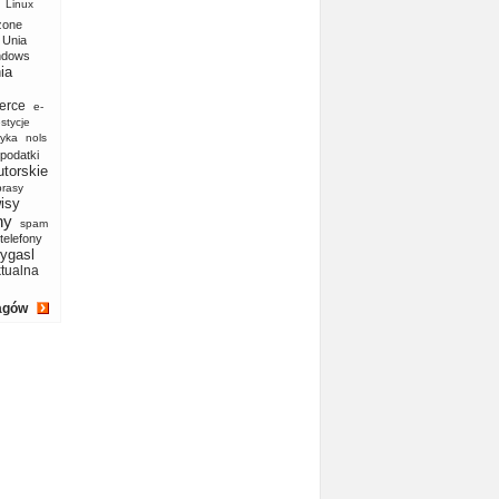
Linux
zone
Unia
ndows
ia
erce
e-
stycje
yka
nols
podatki
utorskie
prasy
isy
ny
spam
telefony
ygasl
ktualna
agów