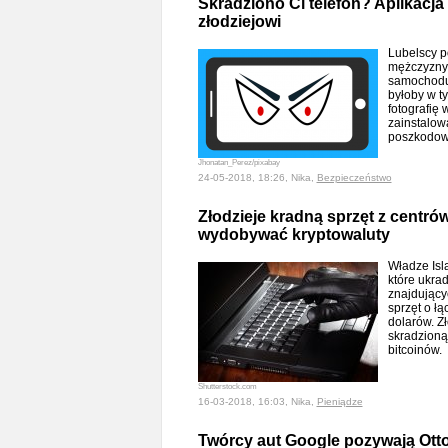
Skradziono Ci telefon? Aplikacja 
złodziejowi
Lubelscy po
mężczyzny,
samochodu 
byłoby w t
fotografię
zainstalow
poszkodo
Jhonatan_Perez/pixabay
24-05-2018, 18:26, Nika,
Bezpieczeństwo
Złodzieje kradną sprzęt z centró
wydobywać kryptowaluty
Władze Isla
które ukra
znajdujący
sprzęt o łą
dolarów. Z
skradzioną
bitcoinów.
Shutterstock.com
16-03-2018, 16:03, Nika,
Pieniądze
Twórcy aut Google pozywają Otto 