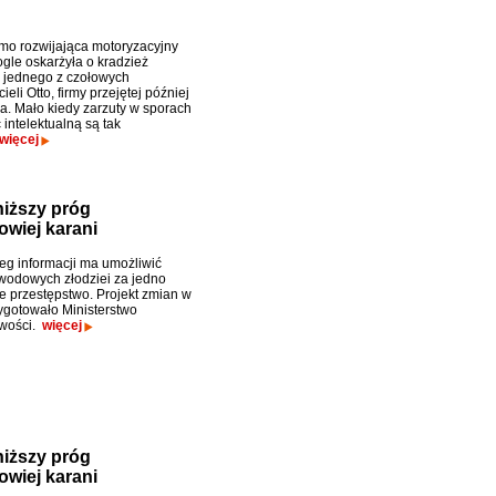
o rozwijająca motoryzacyjny
ogle oskarżyła o kradzież
i jednego z czołowych
ieli Otto, firmy przejętej później
a. Mało kiedy zarzuty w sporach
intelektualną są tak
więcej
niższy próg
owiej karani
eg informacji ma umożliwić
wodowych złodziei za jedno
przestępstwo. Projekt zmian w
ygotowało Ministerstwo
iwości.
więcej
niższy próg
owiej karani