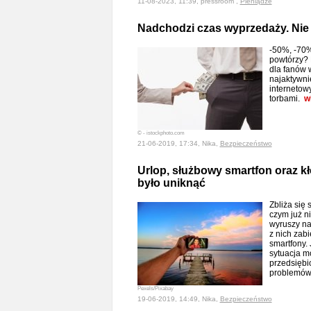
11-08-2023, 11:39, pressroom ,
Pieniądze
Nadchodzi czas wyprzedaży. Nie 
-50%, -70%
powtórzy? 
dla fanów w
najaktywni
internetowy
torbami.
w
© - istockphoto.com
21-06-2019, 17:34, Nika,
Bezpieczeństwo
Urlop, służbowy smartfon oraz k
było uniknąć
Zbliża się
czym już n
wyruszy na
z nich zab
smartfony. 
sytuacja mo
przedsiębi
problemó
Pexels/Pixabay
19-06-2019, 14:49, Nika,
Bezpieczeństwo