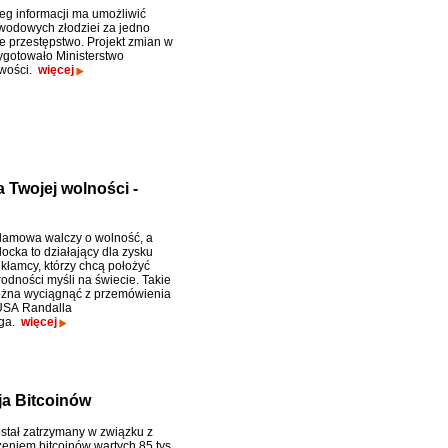
eg informacji ma umożliwić
wodowych złodziei za jedno
przestępstwo. Projekt zmian w
ygotowało Ministerstwo
iwości.
więcej
a Twojej wolności -
lamowa walczy o wolność, a
ocka to działający dla zysku
 kłamcy, którzy chcą położyć
odności myśli na świecie. Takie
ożna wyciągnąć z przemówienia
USA Randalla
rga.
więcej
ja Bitcoinów
ostał zatrzymany w związku z
niem bitcoinów wartych 85 tys.