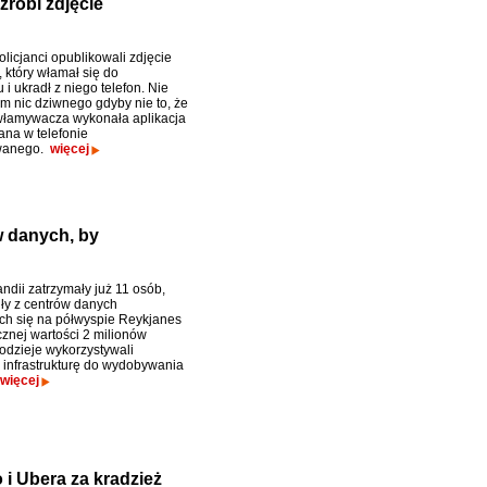
zrobi zdjęcie
licjanci opublikowali zdjęcie
 który włamał się do
i ukradł z niego telefon. Nie
ym nic dziwnego gdyby nie to, że
 włamywacza wykonała aplikacja
ana w telefonie
wanego.
więcej
w danych, by
ndii zatrzymały już 11 osób,
dły z centrów danych
ch się na półwyspie Reykjanes
cznej wartości 2 milionów
łodzieje wykorzystywali
 infrastrukturę do wydobywania
więcej
i Ubera za kradzież