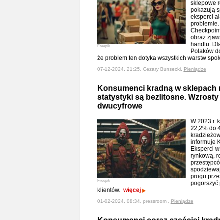
sklepowe ro
pokazują s
eksperci a
problemie.
Checkpoint
obraz zjaw
handlu. Dl
Freepik
Polaków do
że problem ten dotyka wszystkich warstw sp
07-12-2024, 21:25, Cezary Bunsecki,
Pieniądze
Konsumenci kradną w sklepach n
statystyki są bezlitosne. Wzrosty
dwucyfrowe
W 2023 r. 
22,2% do 4
kradzieżow
informuje 
Eksperci w
rynkową, r
przestępcó
spodziewaj
progu prze
Freepik
pogorszyć 
klientów.
więcej
01-02-2024, 08:34, pressroom ,
Pieniądze