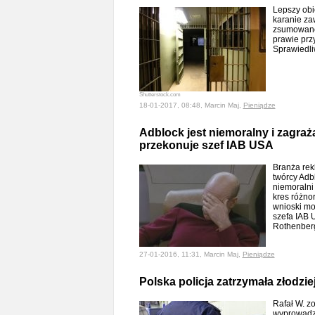
Lepszy obi
karanie za
zsumowane 
prawie prz
Sprawiedl
Shutterstock.com
18-01-2017, 08:48, Marcin Maj,
Pieniądze
Adblock jest niemoralny i zagraż
przekonuje szef IAB USA
Branża rek
twórcy Adbl
niemoralni
kres różnor
wnioski m
szefa IAB 
Rothenbe
27-01-2016, 11:31, Marcin Maj,
Pieniądze
Polska policja zatrzymała złodzie
Rafał W. z
wyprowadze