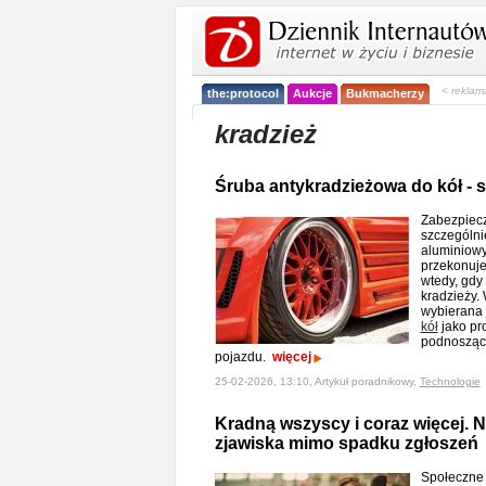
< reklam
the:protocol
Aukcje
Bukmacherzy
kradzież
Śruba antykradzieżowa do kół - 
Zabezpiecze
szczególni
aluminiowy
przekonuje
wtedy, gdy 
kradzieży. 
wybierana 
kół
jako pr
podnosząc
pojazdu.
więcej
25-02-2026, 13:10, Artykuł poradnikowy,
Technologie
Kradną wszyscy i coraz więcej. 
zjawiska mimo spadku zgłoszeń
Społeczne 