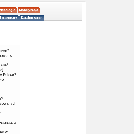
echnologie
Motoryzacja
i patronaty
Katalog stron
liowe?
mowe, w
tawiać
ej
w Polsce?
 we
i
a?
nsowanych
we
czesność w
end w