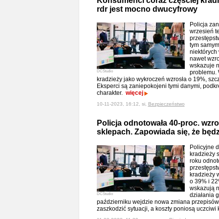
Konsumenci coraz częściej krad
rdr jest mocno dwucyfrowy
Policja za
wrzesień t
przestępst
tym samym 
niektóryc
nawet wzro
wskazuje n
DCStudio
problemu. 
kradzieży jako wykroczeń wzrosła o 19%, szc
Eksperci są zaniepokojeni tymi danymi, podkr
charakter.
więcej
10-11-2023, 16:12, si,
Bezpieczeństwo
Policja odnotowała 40-proc. wzro
sklepach. Zapowiada się, że będz
Policyjne 
kradzieży 
roku odnot
przestępst
kradzieży 
o 39% i 22
wskazują n
DCStudio
działania 
październiku wejdzie nowa zmiana przepisów,
zaszkodzić sytuacji, a koszty poniosą uczciw