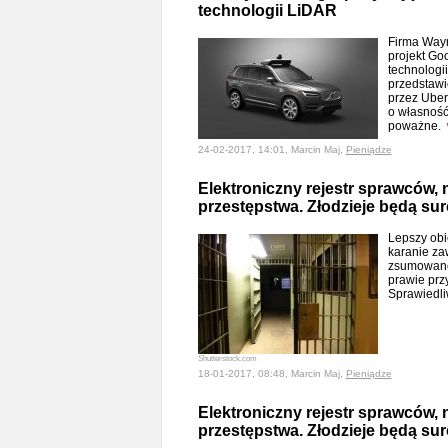
technologii LiDAR
Firma Waym
projekt Go
technologi
przedstawic
przez Uber
o własność 
poważne.
24-02-2017, 14:01, Marcin Maj,
Pieniądze
Elektroniczny rejestr sprawców, 
przestępstwa. Złodzieje będą sur
Lepszy obi
karanie za
zsumowane 
prawie prz
Sprawiedl
Shutterstock.com
18-01-2017, 08:48, Marcin Maj,
Pieniądze
Elektroniczny rejestr sprawców, 
przestępstwa. Złodzieje będą sur