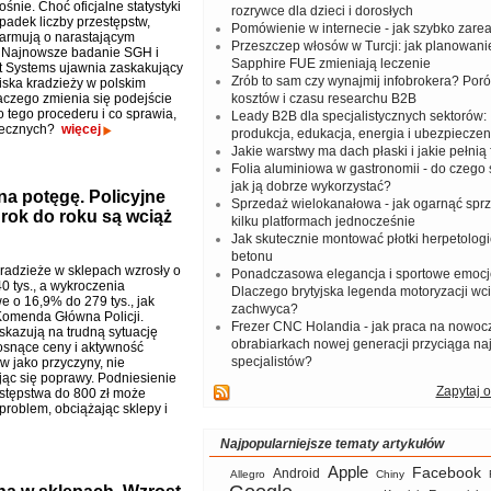
śnie. Choć oficjalne statystyki
rozrywce dla dzieci i dorosłych
padek liczby przestępstw,
Pomówienie w internecie - jak szybko zar
larmują o narastającym
Przeszczep włosów w Turcji: jak planowanie
 Najnowsze badanie SGH i
Sapphire FUE zmieniają leczenie
 Systems ujawnia zaskakujący
Zrób to sam czy wynajmij infobrokera? Por
iska kradzieży w polskim
aczego zmienia się podejście
kosztów i czasu researchu B2B
 tego procederu i co sprawia,
Leady B2B dla specjalistycznych sektorów: I
ołecznych?
więcej
produkcja, edukacja, energia i ubezpieczen
Jakie warstwy ma dach płaski i jakie pełnią 
Folia aluminiowa w gastronomii - do czego s
jak ją dobrze wykorzystać?
a potęgę. Policyjne
Sprzedaż wielokanałowa - jak ogarnąć spr
 rok do roku są wciąż
kilku platformach jednocześnie
Jak skutecznie montować płotki herpetologi
betonu
kradzieże w sklepach wzrosły o
Ponadczasowa elegancja i sportowe emocj
0 tys., a wykroczenia
Dlaczego brytyjska legenda motoryzacji wc
e o 16,9% do 279 tys., jak
zachwyca?
Komenda Główna Policji.
Frezer CNC Holandia - jak praca na nowoc
skazują na trudną sytuację
obrabiarkach nowej generacji przyciąga na
osnące ceny i aktywność
specjalistów?
w jako przyczyny, nie
ąc się poprawy. Podniesienie
Zapytaj o
stępstwa do 800 zł może
problem, obciążając sklepy i
Najpopularniejsze tematy artykułów
Apple
Facebook
Android
Allegro
Chiny