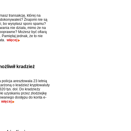
masz transakcję, której na
dokonywałeś? Znajomi nie są
, bo wysyłasz sporo spamu?
wania nie działa, mimo że na
poprawne? Możesz być ofiarą
 Pamiętaj jednak, że to nie
ata.
więcej
ożliwił kradzież
a policja aresztowała 23 letnią
karżoną o kradzież kryptowaluty
320 tys. dol. Do kradzieży
ki uzyskaniu przez złodziejkę
owanego dostępu do konta e-
.
więcej