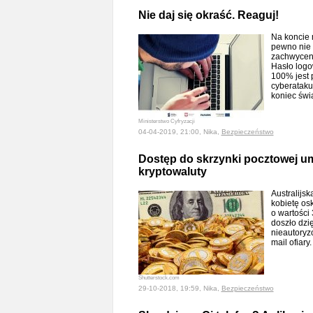
Nie daj się okraść. Reaguj!
Na koncie 
pewno nie 
zachwyceni
Hasło logo
100% jest 
cyberataku.
koniec świ
Ministerstwo Cyfryzacji
04-04-2019, 21:00, Nika,
Bezpieczeństwo
Dostęp do skrzynki pocztowej um
kryptowaluty
Australijsk
kobietę os
o wartości 
doszło dzię
nieautoryz
mail ofiary
Shutterstock.com
29-10-2018, 19:59, Nika,
Bezpieczeństwo