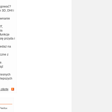
eagować?
 3D, DHI i
ównanie
T,
ia
funkcje
ię przyda i
zedaż na
czne z
e.
iąż
zesnych
jlepszych
 ofertę
Firefox