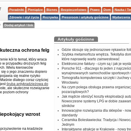
Poradniki
Pieniądze
Biznes
Bezpieczeństwo
Prawo
Dom
Nauka i T
Zdrowie i styl życia
Rozrywka
Pressroom i artykuły gościnne
Wydarzenia 
a
Dodaj artykuł / link
Artykuły gościnne
skuteczna ochrona felg
Gdzie stosuje się jednorazowe rękawice fo
Szybka metamorfoza wnętrza. Tekstylia do
które naprawdę warto zainwestować
nie kół to temat, który wraca
e w przypadku droższych felg
Elektroniczne faktury - czym są i jak je wys
ch. Wielu kierowców
Porsche 911 - dlaczego to jeden z najcześci
 się o jego znaczeniu dopiero
wynajmowanych samochodów sportowych 
pojawia się realne ryzyko
Tomografia komputerowa szczęki i żuchwy
Właśnie dlatego coraz częściej
Wrocławiu
jest
śruba antykradzieżowa do
Na czym polega obsługa prawna organizacj
oste, ale skuteczne rozwiązanie
pozarządowych?
e poziom ochrony
Jak mądrze obniżyć koszty eksploatacji aut
Nowoczesne systemy LPG w dobie zaawa
silników
Innowacyjne rozwiązania dla sklepów - no
Niepokojący wzrost
standardy
Ceramika Bolesławiecka: Tradycja i Nowo
Jednym
przyzwolenie na kradzieże
Interaktywne atrakcje w Krakowie - nowy tr