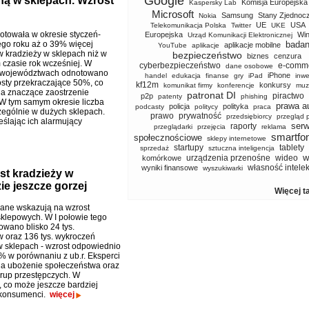
Google
ną w sklepach. Wzrost
Komisja Europejska
Kaspersky Lab
Microsoft
Samsung
Stany Zjednoc
Nokia
UE
USA
Telekomunikacja Polska
Twitter
UKE
notowała w okresie styczeń-
Europejska
Wi
Urząd Komunikacji Elektronicznej
ego roku aż o 39% więcej
badan
aplikacje mobilne
YouTube
aplikacje
w kradzieży w sklepach niż w
bezpieczeństwo
biznes
cenzura
czasie rok wcześniej. W
cyberbezpieczeństwo
e-comm
dane osobowe
h województwach odnotowano
iPhone
handel
edukacja
finanse
gry
iPad
inwe
sty przekraczające 50%, co
kf12m
konkursy
komunikat firmy
konferencje
muz
a znaczące zaostrzenie
patronat DI
piractwo
p2p
patenty
phishing
W tym samym okresie liczba
prawa a
policja
polityka
podcasty
politycy
praca
zególnie w dużych sklepach.
prawo
prywatność
przedsiębiorcy
przegląd 
eślając ich alarmujący
serw
raporty
przeglądarki
przejęcia
reklama
smartfo
społecznościowe
sklepy internetowe
startupy
tablety
sprzedaż
sztuczna inteligencja
w
urządzenia przenośne
wideo
komórkowe
własność intele
wyniki finansowe
wyszukiwarki
st kradzieży w
ie jeszcze gorzej
Więcej t
dane wskazują na wzrost
sklepowych. W I połowie tego
owano blisko 24 tys.
w oraz 136 tys. wykroczeń
w sklepach - wzrost odpowiednio
% w porównaniu z ub.r. Eksperci
a ubożenie społeczeństwa oraz
grup przestępczych. W
 co może jeszcze bardziej
i konsumenci.
więcej