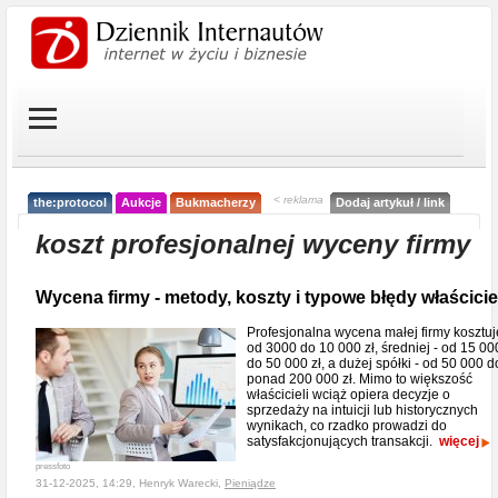
< reklama
the:protocol
Aukcje
Bukmacherzy
Dodaj artykuł / link
koszt profesjonalnej wyceny firmy
Wycena firmy - metody, koszty i typowe błędy właścicie
Profesjonalna wycena małej firmy kosztuj
od 3000 do 10 000 zł, średniej - od 15 00
do 50 000 zł, a dużej spółki - od 50 000 d
ponad 200 000 zł. Mimo to większość
właścicieli wciąż opiera decyzje o
sprzedaży na intuicji lub historycznych
wynikach, co rzadko prowadzi do
satysfakcjonujących transakcji.
więcej
pressfoto
31-12-2025, 14:29, Henryk Warecki,
Pieniądze