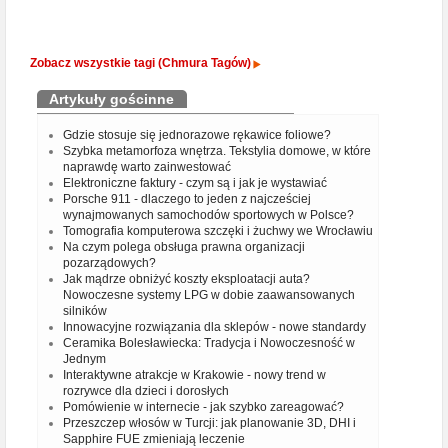
Zobacz wszystkie tagi (Chmura Tagów)
Artykuły gościnne
Gdzie stosuje się jednorazowe rękawice foliowe?
Szybka metamorfoza wnętrza. Tekstylia domowe, w które
naprawdę warto zainwestować
Elektroniczne faktury - czym są i jak je wystawiać
Porsche 911 - dlaczego to jeden z najcześciej
wynajmowanych samochodów sportowych w Polsce?
Tomografia komputerowa szczęki i żuchwy we Wrocławiu
Na czym polega obsługa prawna organizacji
pozarządowych?
Jak mądrze obniżyć koszty eksploatacji auta?
Nowoczesne systemy LPG w dobie zaawansowanych
silników
Innowacyjne rozwiązania dla sklepów - nowe standardy
Ceramika Bolesławiecka: Tradycja i Nowoczesność w
Jednym
Interaktywne atrakcje w Krakowie - nowy trend w
rozrywce dla dzieci i dorosłych
Pomówienie w internecie - jak szybko zareagować?
Przeszczep włosów w Turcji: jak planowanie 3D, DHI i
Sapphire FUE zmieniają leczenie