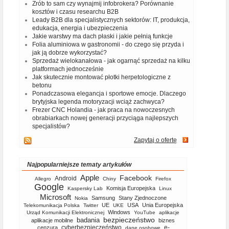
Zrób to sam czy wynajmij infobrokera? Porównanie
kosztów i czasu researchu B2B
Leady B2B dla specjalistycznych sektorów: IT, produkcja,
edukacja, energia i ubezpieczenia
Jakie warstwy ma dach płaski i jakie pełnią funkcje
Folia aluminiowa w gastronomii - do czego się przyda i
jak ją dobrze wykorzystać?
Sprzedaż wielokanałowa - jak ogarnąć sprzedaż na kilku
platformach jednocześnie
Jak skutecznie montować płotki herpetologiczne z
betonu
Ponadczasowa elegancja i sportowe emocje. Dlaczego
brytyjska legenda motoryzacji wciąż zachwyca?
Frezer CNC Holandia - jak praca na nowoczesnych
obrabiarkach nowej generacji przyciąga najlepszych
specjalistów?
Zapytaj o ofertę
Najpopularniejsze tematy artykułów
Apple
Facebook
Android
Allegro
Chiny
Firefox
Google
Komisja Europejska
Kaspersky Lab
Linux
Microsoft
Samsung
Stany Zjednoczone
Nokia
UE
USA
Unia Europejska
Telekomunikacja Polska
Twitter
UKE
Windows
Urząd Komunikacji Elektronicznej
YouTube
aplikacje
bezpieczeństwo
badania
aplikacje mobilne
biznes
cyberbezpieczeństwo
e-
cenzura
dane osobowe