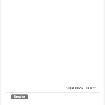
«
strona główna
-
do góry
^
Stopka