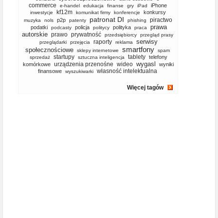
commerce
iPhone
e-handel
edukacja
finanse
gry
iPad
kf12m
konkursy
inwestycje
komunikat firmy
konferencje
patronat DI
piractwo
p2p
muzyka
nols
patenty
phishing
prawa
podatki
policja
polityka
podcasty
politycy
praca
autorskie
prawo
prywatność
przedsiębiorcy
przegląd prasy
serwisy
raporty
przeglądarki
przejęcia
reklama
smartfony
społecznościowe
sklepy internetowe
spam
startupy
tablety
telefony
sprzedaż
sztuczna inteligencja
wygasl
urządzenia przenośne
wideo
komórkowe
wyniki
własność intelektualna
finansowe
wyszukiwarki
Więcej tagów