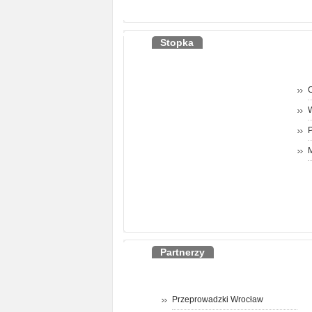
Stopka
O
P
M
Partnerzy
Przeprowadzki Wrocław