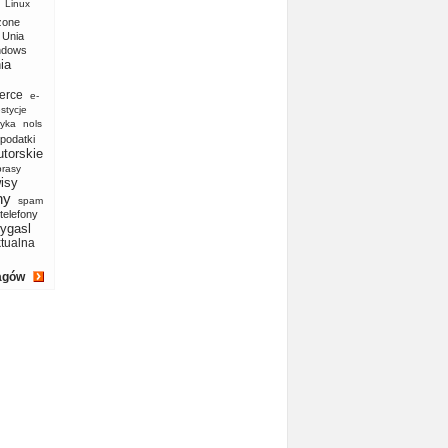
Linux
zone
Unia
ndows
ia
erce
e-
stycje
yka
nols
podatki
utorskie
prasy
isy
ny
spam
telefony
ygasl
ktualna
agów