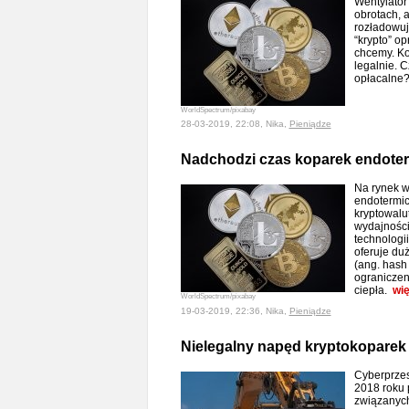
Wentylator
obrotach, a
rozładowuj
“krypto” o
chcemy. Ko
legalnie. C
opłacalne
WorldSpectrum/pixabay
28-03-2019, 22:08, Nika,
Pieniądze
Nadchodzi czas koparek endote
Na rynek w
endotermi
kryptowalut
wydajności
technologi
oferuje du
(ang. hash
ograniczeni
ciepła.
wię
WorldSpectrum/pixabay
19-03-2019, 22:36, Nika,
Pieniądze
Nielegalny napęd kryptokoparek
Cyberprzes
2018 roku 
związanych