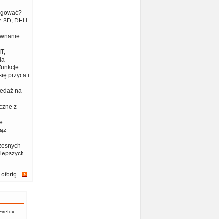
eagować?
 3D, DHI i
ównanie
T,
ia
funkcje
ię przyda i
zedaż na
czne z
e.
iąż
zesnych
jlepszych
 ofertę
Firefox