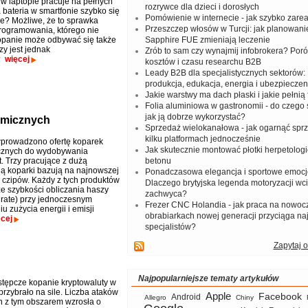
 w laptopie pracuje na pełnych
rozrywce dla dzieci i dorosłych
 bateria w smartfonie szybko się
Pomówienie w internecie - jak szybko zar
e? Możliwe, że to sprawka
Przeszczep włosów w Turcji: jak planowanie
programowania, którego nie
panie może odbywać się także
Sapphire FUE zmieniają leczenie
zy jest jednak
Zrób to sam czy wynajmij infobrokera? Por
?
więcej
kosztów i czasu researchu B2B
Leady B2B dla specjalistycznych sektorów: I
produkcja, edukacja, energia i ubezpieczen
Jakie warstwy ma dach płaski i jakie pełnią 
Folia aluminiowa w gastronomii - do czego s
jak ją dobrze wykorzystać?
rmicznych
Sprzedaż wielokanałowa - jak ogarnąć spr
kilku platformach jednocześnie
prowadzono ofertę koparek
Jak skutecznie montować płotki herpetologi
cznych do wydobywania
. Trzy pracujące z dużą
betonu
ą koparki bazują na najnowszej
Ponadczasowa elegancja i sportowe emocj
i czipów. Każdy z tych produktów
Dlaczego brytyjska legenda motoryzacji wc
że szybkości obliczania haszy
zachwyca?
 rate) przy jednoczesnym
Frezer CNC Holandia - jak praca na nowoc
u zużycia energii i emisji
obrabiarkach nowej generacji przyciąga na
cej
specjalistów?
Zapytaj o
Najpopularniejsze tematy artykułów
tępcze kopanie kryptowaluty w
przybrało na sile. Liczba ataków
Apple
Facebook
Android
Allegro
Chiny
 z tym obszarem wzrosła o