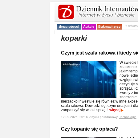
< reklam
the:protocol
Aukcje
Bukmacherzy
koparki
Czym jest szafa rakowa i kiedy 
W świecie 
znaczenie. 
jakim temp
nowe jednos
względu w
decyduje s
sprzętu, l
zwroty z in
znaczenie 
nierzadko inwestuje się również w inne akceso
szafa rakowa. Dowiedz się, czym ona jest i d
zaopatrzyć się w taki sprzęt!
więcej
12-09-2025, 20:16, Artykuł poradnikowy,
Technologie
Czy kopanie się opłaca?