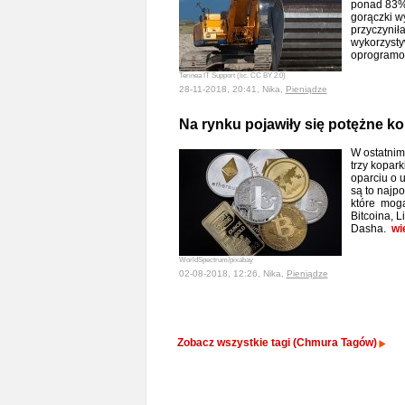
ponad 83%
gorączki w
przyczyniła
wykorzyst
oprogram
Terinea IT Support (lic. CC BY 2.0)
28-11-2018, 20:41, Nika,
Pieniądze
Na rynku pojawiły się potężne ko
W ostatnim
trzy kopar
oparciu o 
są to najpo
które mogą
Bitcoina, 
Dasha.
wi
WorldSpectrum/pixabay
02-08-2018, 12:26, Nika,
Pieniądze
Zobacz wszystkie tagi (Chmura Tagów)