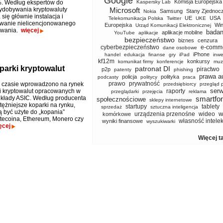
Google
Komisja Europejska
. Według ekspertów do
Kaspersky Lab
ydobywania kryptowaluty
Microsoft
Samsung
Stany Zjednoc
Nokia
 się głównie instalacja i
UE
USA
Telekomunikacja Polska
Twitter
UKE
ywanie nielicencjonowanego
Europejska
Wi
Urząd Komunikacji Elektronicznej
owania.
więcej
badan
aplikacje mobilne
YouTube
aplikacje
bezpieczeństwo
biznes
cenzura
cyberbezpieczeństwo
e-comm
dane osobowe
iPhone
handel
edukacja
finanse
gry
iPad
inwe
kf12m
konkursy
komunikat firmy
konferencje
muz
parki kryptowalut
patronat DI
piractwo
p2p
patenty
phishing
prawa a
policja
polityka
podcasty
politycy
praca
prawo
prywatność
 czasie wprowadzono na rynek
przedsiębiorcy
przegląd 
serw
ki kryptowalut opracowanych w
raporty
przeglądarki
przejęcia
reklama
układy ASIC. Według producenta
smartfo
społecznościowe
sklepy internetowe
tężniejsze koparki na rynku,
startupy
tablety
sprzedaż
sztuczna inteligencja
 być użyte do „kopania”
w
urządzenia przenośne
wideo
komórkowe
Litecoina, Ethereum, Monero czy
własność intele
wyniki finansowe
wyszukiwarki
ęcej
Więcej t