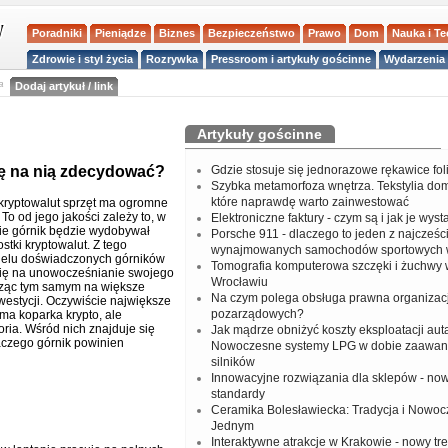
Poradniki
Pieniądze
Biznes
Bezpieczeństwo
Prawo
Dom
Nauka i T
Zdrowie i styl życia
Rozrywka
Pressroom i artykuły gościnne
Wydarzenia 
a
Dodaj artykuł / link
Artykuły gościnne
się na nią zdecydować?
Gdzie stosuje się jednorazowe rękawice fo
Szybka metamorfoza wnętrza. Tekstylia do
które naprawdę warto zainwestować
kryptowalut sprzęt ma ogromne
To od jego jakości zależy to, w
Elektroniczne faktury - czym są i jak je wys
ie górnik będzie wydobywał
Porsche 911 - dlaczego to jeden z najcześci
tki kryptowalut. Z tego
wynajmowanych samochodów sportowych 
ielu doświadczonych górników
Tomografia komputerowa szczęki i żuchwy
ię na unowocześnianie swojego
Wrocławiu
icząc tym samym na większe
Na czym polega obsługa prawna organizacj
westycji. Oczywiście największe
pozarządowych?
ma koparka krypto, ale
ria. Wśród nich znajduje się
Jak mądrze obniżyć koszty eksploatacji aut
laczego górnik powinien
Nowoczesne systemy LPG w dobie zaawa
silników
Innowacyjne rozwiązania dla sklepów - no
standardy
Ceramika Bolesławiecka: Tradycja i Nowo
Jednym
Interaktywne atrakcje w Krakowie - nowy tr