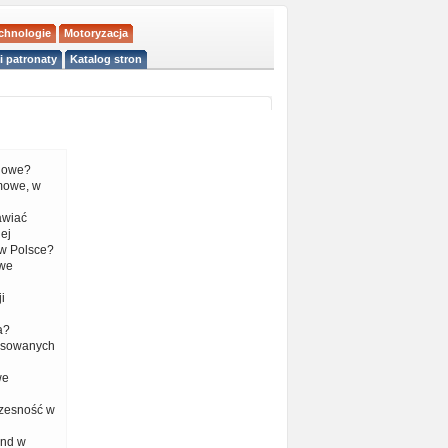
echnologie
Motoryzacja
i patronaty
Katalog stron
liowe?
mowe, w
tawiać
ej
w Polsce?
 we
i
a?
nsowanych
we
czesność w
end w