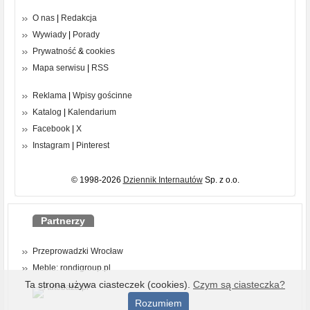
O nas
|
Redakcja
Wywiady
|
Porady
Prywatność
&
cookies
Mapa serwisu
|
RSS
Reklama
|
Wpisy gościnne
Katalog
|
Kalendarium
Facebook
|
X
Instagram
|
Pinterest
© 1998-2026
Dziennik Internautów
Sp. z o.o.
Partnerzy
Przeprowadzki Wrocław
Meble: rondigroup.pl
Ta strona używa ciasteczek (cookies).
Czym są ciasteczka?
Rozumiem