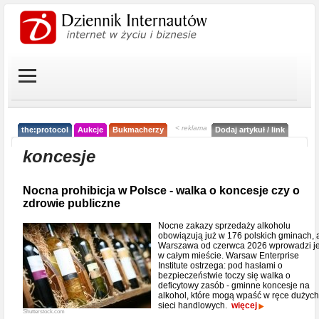
< reklama
the:protocol
Aukcje
Bukmacherzy
Dodaj artykuł / link
koncesje
Nocna prohibicja w Polsce - walka o koncesje czy o
zdrowie publiczne
Nocne zakazy sprzedaży alkoholu
obowiązują już w 176 polskich gminach, 
Warszawa od czerwca 2026 wprowadzi j
w całym mieście. Warsaw Enterprise
Institute ostrzega: pod hasłami o
bezpieczeństwie toczy się walka o
deficytowy zasób - gminne koncesje na
alkohol, które mogą wpaść w ręce dużych
sieci handlowych.
więcej
Shutterstock.com