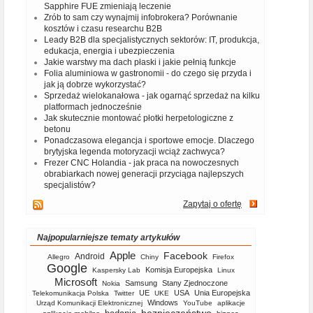
Sapphire FUE zmieniają leczenie
Zrób to sam czy wynajmij infobrokera? Porównanie
kosztów i czasu researchu B2B
Leady B2B dla specjalistycznych sektorów: IT, produkcja,
edukacja, energia i ubezpieczenia
Jakie warstwy ma dach płaski i jakie pełnią funkcje
Folia aluminiowa w gastronomii - do czego się przyda i
jak ją dobrze wykorzystać?
Sprzedaż wielokanałowa - jak ogarnąć sprzedaż na kilku
platformach jednocześnie
Jak skutecznie montować płotki herpetologiczne z
betonu
Ponadczasowa elegancja i sportowe emocje. Dlaczego
brytyjska legenda motoryzacji wciąż zachwyca?
Frezer CNC Holandia - jak praca na nowoczesnych
obrabiarkach nowej generacji przyciąga najlepszych
specjalistów?
Zapytaj o ofertę
Najpopularniejsze tematy artykułów
Apple
Facebook
Android
Allegro
Chiny
Firefox
Google
Komisja Europejska
Kaspersky Lab
Linux
Microsoft
Samsung
Stany Zjednoczone
Nokia
UE
USA
Unia Europejska
Telekomunikacja Polska
Twitter
UKE
Windows
Urząd Komunikacji Elektronicznej
YouTube
aplikacje