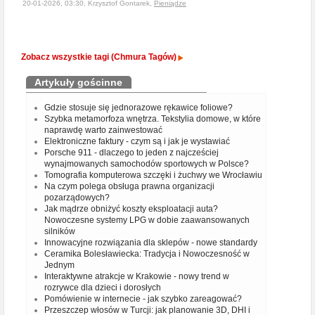
20-01-2026, 03:30, Krzysztof Gontarek,
Pieniądze
Zobacz wszystkie tagi (Chmura Tagów)
Artykuły gościnne
Gdzie stosuje się jednorazowe rękawice foliowe?
Szybka metamorfoza wnętrza. Tekstylia domowe, w które
naprawdę warto zainwestować
Elektroniczne faktury - czym są i jak je wystawiać
Porsche 911 - dlaczego to jeden z najcześciej
wynajmowanych samochodów sportowych w Polsce?
Tomografia komputerowa szczęki i żuchwy we Wrocławiu
Na czym polega obsługa prawna organizacji
pozarządowych?
Jak mądrze obniżyć koszty eksploatacji auta?
Nowoczesne systemy LPG w dobie zaawansowanych
silników
Innowacyjne rozwiązania dla sklepów - nowe standardy
Ceramika Bolesławiecka: Tradycja i Nowoczesność w
Jednym
Interaktywne atrakcje w Krakowie - nowy trend w
rozrywce dla dzieci i dorosłych
Pomówienie w internecie - jak szybko zareagować?
Przeszczep włosów w Turcji: jak planowanie 3D, DHI i