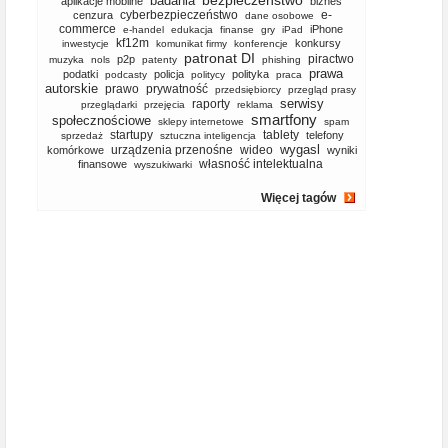
bezpieczeństwo
badania
aplikacje mobilne
biznes
cyberbezpieczeństwo
e-
cenzura
dane osobowe
commerce
iPhone
e-handel
edukacja
finanse
gry
iPad
kf12m
konkursy
inwestycje
komunikat firmy
konferencje
patronat DI
piractwo
p2p
muzyka
nols
patenty
phishing
prawa
podatki
policja
polityka
podcasty
politycy
praca
autorskie
prawo
prywatność
przedsiębiorcy
przegląd prasy
serwisy
raporty
przeglądarki
przejęcia
reklama
smartfony
społecznościowe
sklepy internetowe
spam
startupy
tablety
telefony
sprzedaż
sztuczna inteligencja
wygasl
urządzenia przenośne
wideo
komórkowe
wyniki
własność intelektualna
finansowe
wyszukiwarki
Więcej tagów