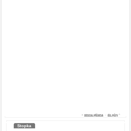
«
strona główna
-
do góry
^
Stopka