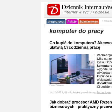
< reklam
the:protocol
Aukcje
Bukmacherzy
komputer do pracy
Co kupić do komputera? Akcesor
ułatwią Ci codzienną pracę
W
obecny
tylko narzę
życia. Od
komputer
wygodę, sz
użytkowani
kupić do 
efektywniej
dodatkowe
Envato Elements
Ci codzie
14-10-2025, 09:48, Artykuł poradnikowy,
Technologie
Jak dobrać procesor AMD Ryzen
biznesowych - praktyczny przew