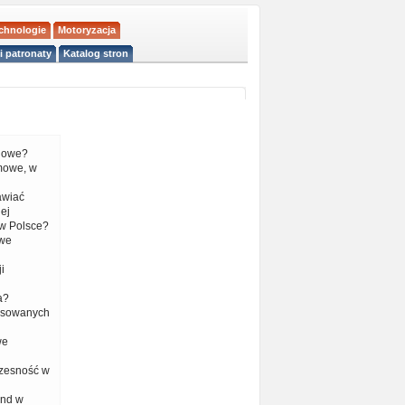
echnologie
Motoryzacja
i patronaty
Katalog stron
liowe?
mowe, w
tawiać
ej
w Polsce?
 we
i
a?
nsowanych
we
czesność w
end w