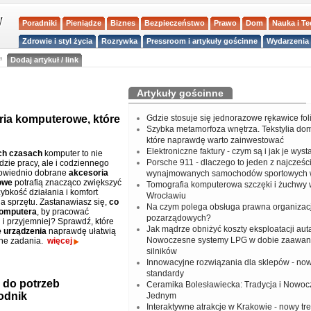
Poradniki
Pieniądze
Biznes
Bezpieczeństwo
Prawo
Dom
Nauka i T
Zdrowie i styl życia
Rozrywka
Pressroom i artykuły gościnne
Wydarzenia 
a
Dodaj artykuł / link
Artykuły gościnne
ia komputerowe, które
Gdzie stosuje się jednorazowe rękawice fo
Szybka metamorfoza wnętrza. Tekstylia do
które naprawdę warto zainwestować
Elektroniczne faktury - czym są i jak je wys
ch czasach
komputer to nie
Porsche 911 - dlaczego to jeden z najcześci
dzie pracy, ale i codziennego
powiednio dobrane
akcesoria
wynajmowanych samochodów sportowych 
owe
potrafią znacząco zwiększyć
Tomografia komputerowa szczęki i żuchwy
ybkość działania i komfort
Wrocławiu
a sprzętu. Zastanawiasz się,
co
Na czym polega obsługa prawna organizacj
komputera
, by pracować
pozarządowych?
 i przyjemniej? Sprawdź, które
Jak mądrze obniżyć koszty eksploatacji aut
 urządzenia
naprawdę ułatwią
Nowoczesne systemy LPG w dobie zaawa
nne zadania.
więcej
silników
Innowacyjne rozwiązania dla sklepów - no
standardy
 do potrzeb
Ceramika Bolesławiecka: Tradycja i Nowo
odnik
Jednym
Interaktywne atrakcje w Krakowie - nowy tr