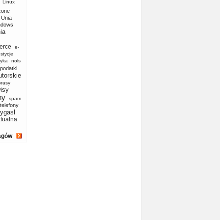
Linux
zone
Unia
ndows
ia
erce
e-
stycje
yka
nols
podatki
utorskie
prasy
isy
ny
spam
telefony
ygasl
ktualna
agów