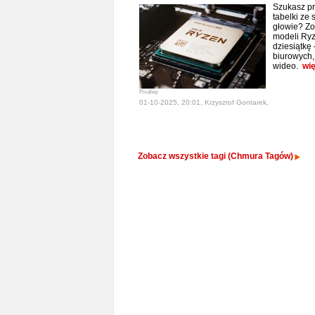
Szukasz pr
tabelki ze 
głowie? Zo
modeli Ryz
dziesiątkę
biurowych,
wideo.
wię
Pixabay
01-10-2025, 20:01, Krzysztof Gontarek,
Zobacz wszystkie tagi (Chmura Tagów)