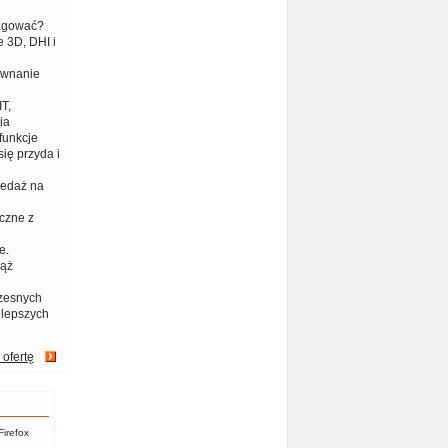
eagować?
 3D, DHI i
ównanie
T,
ia
funkcje
ię przyda i
zedaż na
czne z
e.
iąż
zesnych
jlepszych
 ofertę
Firefox