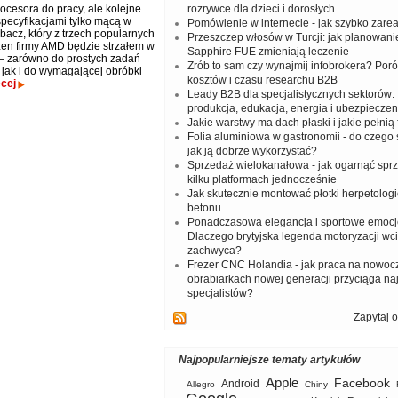
ocesora do pracy, ale kolejne
rozrywce dla dzieci i dorosłych
specyfikacjami tylko mącą w
Pomówienie w internecie - jak szybko zar
bacz, który z trzech popularnych
Przeszczep włosów w Turcji: jak planowanie
en firmy AMD będzie strzałem w
Sapphire FUE zmieniają leczenie
 – zarówno do prostych zadań
Zrób to sam czy wynajmij infobrokera? Por
 jak i do wymagającej obróbki
kosztów i czasu researchu B2B
cej
Leady B2B dla specjalistycznych sektorów: I
produkcja, edukacja, energia i ubezpieczen
Jakie warstwy ma dach płaski i jakie pełnią 
Folia aluminiowa w gastronomii - do czego s
jak ją dobrze wykorzystać?
Sprzedaż wielokanałowa - jak ogarnąć spr
kilku platformach jednocześnie
Jak skutecznie montować płotki herpetologi
betonu
Ponadczasowa elegancja i sportowe emocj
Dlaczego brytyjska legenda motoryzacji wc
zachwyca?
Frezer CNC Holandia - jak praca na nowoc
obrabiarkach nowej generacji przyciąga na
specjalistów?
Zapytaj o
Najpopularniejsze tematy artykułów
Apple
Facebook
Android
Allegro
Chiny