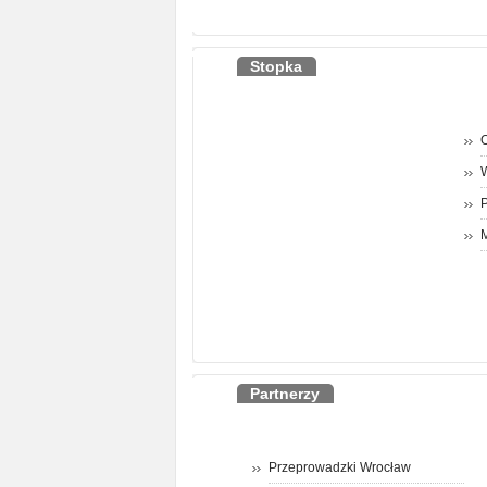
Stopka
O
P
M
Partnerzy
Przeprowadzki Wrocław