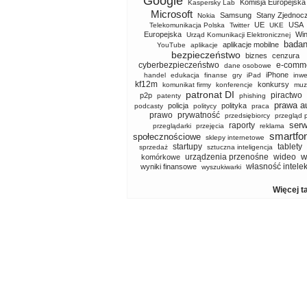
Google
Komisja Europejska
Kaspersky Lab
Microsoft
Samsung
Stany Zjednoc
Nokia
UE
USA
Telekomunikacja Polska
Twitter
UKE
Europejska
Wi
Urząd Komunikacji Elektronicznej
badan
aplikacje mobilne
YouTube
aplikacje
bezpieczeństwo
biznes
cenzura
cyberbezpieczeństwo
e-comm
dane osobowe
iPhone
handel
edukacja
finanse
gry
iPad
inwe
kf12m
konkursy
komunikat firmy
konferencje
muz
patronat DI
piractwo
p2p
patenty
phishing
prawa a
policja
polityka
podcasty
politycy
praca
prawo
prywatność
przedsiębiorcy
przegląd 
serw
raporty
przeglądarki
przejęcia
reklama
smartfo
społecznościowe
sklepy internetowe
startupy
tablety
sprzedaż
sztuczna inteligencja
w
urządzenia przenośne
wideo
komórkowe
własność intele
wyniki finansowe
wyszukiwarki
Więcej t