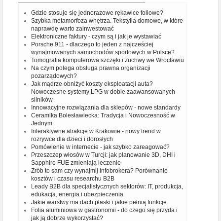
Gdzie stosuje się jednorazowe rękawice foliowe?
Szybka metamorfoza wnętrza. Tekstylia domowe, w które
naprawdę warto zainwestować
Elektroniczne faktury - czym są i jak je wystawiać
Porsche 911 - dlaczego to jeden z najcześciej
wynajmowanych samochodów sportowych w Polsce?
Tomografia komputerowa szczęki i żuchwy we Wrocławiu
Na czym polega obsługa prawna organizacji
pozarządowych?
Jak mądrze obniżyć koszty eksploatacji auta?
Nowoczesne systemy LPG w dobie zaawansowanych
silników
Innowacyjne rozwiązania dla sklepów - nowe standardy
Ceramika Bolesławiecka: Tradycja i Nowoczesność w
Jednym
Interaktywne atrakcje w Krakowie - nowy trend w
rozrywce dla dzieci i dorosłych
Pomówienie w internecie - jak szybko zareagować?
Przeszczep włosów w Turcji: jak planowanie 3D, DHI i
Sapphire FUE zmieniają leczenie
Zrób to sam czy wynajmij infobrokera? Porównanie
kosztów i czasu researchu B2B
Leady B2B dla specjalistycznych sektorów: IT, produkcja,
edukacja, energia i ubezpieczenia
Jakie warstwy ma dach płaski i jakie pełnią funkcje
Folia aluminiowa w gastronomii - do czego się przyda i
jak ją dobrze wykorzystać?