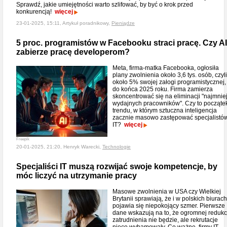
Sprawdź, jakie umiejętności warto szlifować, by być o krok przed
konkurencją!
więcej
23-01-2025, 15:11, Artykuł poradnikowy,
Pieniądze
5 proc. programistów w Facebooku straci pracę. Czy AI
zabierze pracę developerom?
Meta, firma-matka Facebooka, ogłosiła
plany zwolnienia około 3,6 tys. osób, czyli
około 5% swojej załogi programistycznej,
do końca 2025 roku. Firma zamierza
skoncentrować się na eliminacji "najmnie
wydajnych pracowników". Czy to począte
trendu, w którym sztuczna inteligencja
zacznie masowo zastępować specjalistó
IT?
więcej
Freepik
20-01-2025, 21:20, Henryk Warecki,
Technologie
Specjaliści IT muszą rozwijać swoje kompetencje, by
móc liczyć na utrzymanie pracy
Masowe zwolnienia w USA czy Wielkiej
Brytanii sprawiają, że i w polskich biurach
pojawia się niepokojący szmer. Pierwsze
dane wskazują na to, że ogromnej redukc
zatrudnienia nie będzie, ale rekrutacje