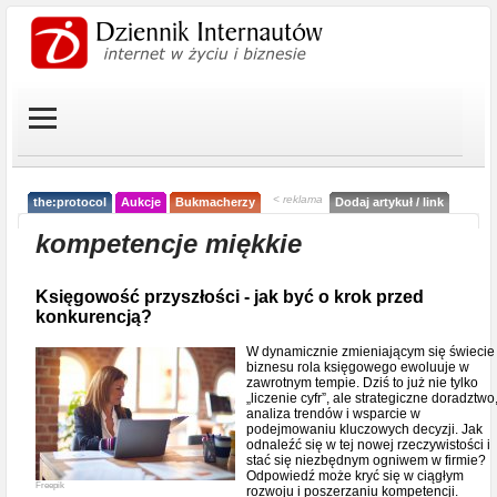
< reklama
the:protocol
Aukcje
Bukmacherzy
Dodaj artykuł / link
kompetencje miękkie
Księgowość przyszłości - jak być o krok przed
konkurencją?
W dynamicznie zmieniającym się świecie
biznesu rola księgowego ewoluuje w
zawrotnym tempie. Dziś to już nie tylko
„liczenie cyfr”, ale strategiczne doradztwo
analiza trendów i wsparcie w
podejmowaniu kluczowych decyzji. Jak
odnaleźć się w tej nowej rzeczywistości i
stać się niezbędnym ogniwem w firmie?
Odpowiedź może kryć się w ciągłym
Freepik
rozwoju i poszerzaniu kompetencji.