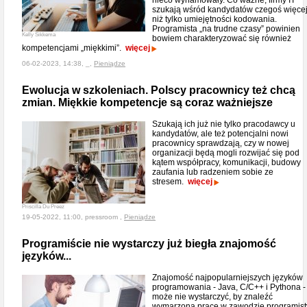
nieco wyhamowały. Co ważne, firmy IT
szukają wśród kandydatów czegoś więce
niż tylko umiejętności kodowania.
Programista „na trudne czasy” powinien
Kelly Sikkema
bowiem charakteryzować się również
kompetencjami „miękkimi”.
więcej
06-02-2023, 14:38, _,
Pieniądze
Ewolucja w szkoleniach. Polscy pracownicy też chcą
zmian. Miękkie kompetencje są coraz ważniejsze
Szukają ich już nie tylko pracodawcy u
kandydatów, ale też potencjalni nowi
pracownicy sprawdzają, czy w nowej
organizacji będą mogli rozwijać się pod
kątem współpracy, komunikacji, budowy
zaufania lub radzeniem sobie ze
stresem.
więcej
Priscilla Du Preez
19-05-2022, 11:00, pressroom ,
Pieniądze
Programiście nie wystarczy już biegła znajomość
języków...
Znajomość najpopularniejszych języków
programowania - Java, C/C++ i Pythona -
może nie wystarczyć, by znaleźć
wymarzoną pracę w zawodzie programist