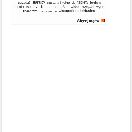
startupy
tablety
telefony
sprzedaż
sztuczna inteligencja
wygasl
urządzenia przenośne
wideo
komórkowe
wyniki
własność intelektualna
finansowe
wyszukiwarki
Więcej tagów