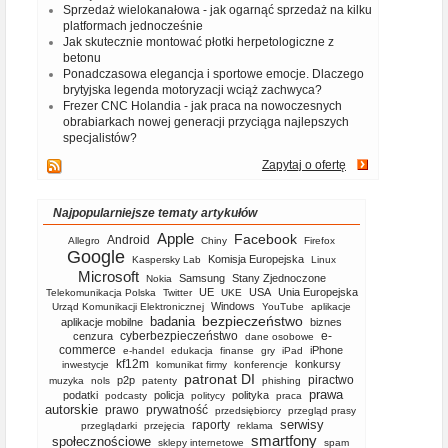
Sprzedaż wielokanałowa - jak ogarnąć sprzedaż na kilku
platformach jednocześnie
Jak skutecznie montować płotki herpetologiczne z
betonu
Ponadczasowa elegancja i sportowe emocje. Dlaczego
brytyjska legenda motoryzacji wciąż zachwyca?
Frezer CNC Holandia - jak praca na nowoczesnych
obrabiarkach nowej generacji przyciąga najlepszych
specjalistów?
Zapytaj o ofertę
Najpopularniejsze tematy artykułów
Apple
Facebook
Android
Allegro
Chiny
Firefox
Google
Komisja Europejska
Kaspersky Lab
Linux
Microsoft
Samsung
Stany Zjednoczone
Nokia
UE
USA
Unia Europejska
Telekomunikacja Polska
Twitter
UKE
Windows
Urząd Komunikacji Elektronicznej
YouTube
aplikacje
bezpieczeństwo
badania
aplikacje mobilne
biznes
cyberbezpieczeństwo
e-
cenzura
dane osobowe
commerce
iPhone
e-handel
edukacja
finanse
gry
iPad
kf12m
konkursy
inwestycje
komunikat firmy
konferencje
patronat DI
piractwo
p2p
muzyka
nols
patenty
phishing
prawa
podatki
policja
polityka
podcasty
politycy
praca
autorskie
prawo
prywatność
przedsiębiorcy
przegląd prasy
serwisy
raporty
przeglądarki
przejęcia
reklama
smartfony
społecznościowe
sklepy internetowe
spam