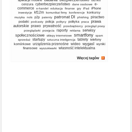
aplikacje mobilne
biznes
cyberbezpieczeństwo
e-
cenzura
dane osobowe
commerce
iPhone
e-handel
edukacja
finanse
gry
iPad
kf12m
konkursy
inwestycje
komunikat firmy
konferencje
patronat DI
piractwo
p2p
muzyka
nols
patenty
phishing
prawa
podatki
policja
polityka
podcasty
politycy
praca
autorskie
prawo
prywatność
przedsiębiorcy
przegląd prasy
serwisy
raporty
przeglądarki
przejęcia
reklama
smartfony
społecznościowe
sklepy internetowe
spam
startupy
tablety
telefony
sprzedaż
sztuczna inteligencja
wygasl
urządzenia przenośne
wideo
komórkowe
wyniki
własność intelektualna
finansowe
wyszukiwarki
Więcej tagów