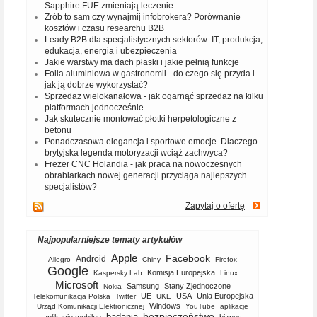
Sapphire FUE zmieniają leczenie
Zrób to sam czy wynajmij infobrokera? Porównanie
kosztów i czasu researchu B2B
Leady B2B dla specjalistycznych sektorów: IT, produkcja,
edukacja, energia i ubezpieczenia
Jakie warstwy ma dach płaski i jakie pełnią funkcje
Folia aluminiowa w gastronomii - do czego się przyda i
jak ją dobrze wykorzystać?
Sprzedaż wielokanałowa - jak ogarnąć sprzedaż na kilku
platformach jednocześnie
Jak skutecznie montować płotki herpetologiczne z
betonu
Ponadczasowa elegancja i sportowe emocje. Dlaczego
brytyjska legenda motoryzacji wciąż zachwyca?
Frezer CNC Holandia - jak praca na nowoczesnych
obrabiarkach nowej generacji przyciąga najlepszych
specjalistów?
Zapytaj o ofertę
Najpopularniejsze tematy artykułów
Apple
Facebook
Android
Allegro
Chiny
Firefox
Google
Komisja Europejska
Kaspersky Lab
Linux
Microsoft
Samsung
Stany Zjednoczone
Nokia
UE
USA
Unia Europejska
Telekomunikacja Polska
Twitter
UKE
Windows
Urząd Komunikacji Elektronicznej
YouTube
aplikacje
bezpieczeństwo
badania