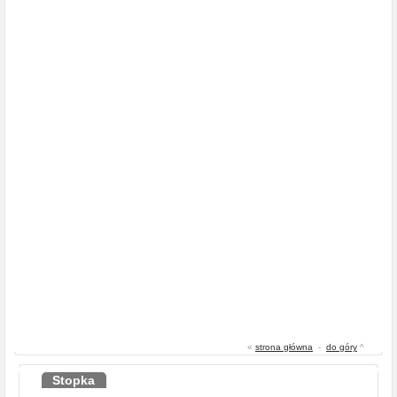
«
strona główna
-
do góry
^
Stopka