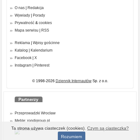
O nas
|
Redakcja
Wywiady
|
Porady
Prywatność
&
cookies
Mapa serwisu
|
RSS
Reklama
|
Wpisy gościnne
Katalog
|
Kalendarium
Facebook
|
X
Instagram
|
Pinterest
© 1998-2026
Dziennik Internautów
Sp. z o.o.
Partnerzy
Przeprowadzki Wrocław
Meble: rondigroup.pl
Ta strona używa ciasteczek (cookies).
Czym są ciasteczka?
Rozumiem