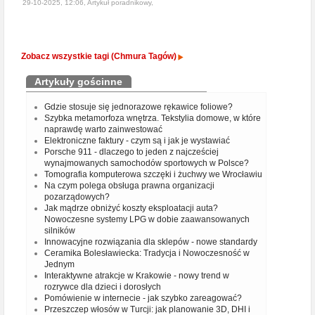
29-10-2025, 12:06, Artykuł poradnikowy,
Zobacz wszystkie tagi (Chmura Tagów)
Artykuły gościnne
Gdzie stosuje się jednorazowe rękawice foliowe?
Szybka metamorfoza wnętrza. Tekstylia domowe, w które
naprawdę warto zainwestować
Elektroniczne faktury - czym są i jak je wystawiać
Porsche 911 - dlaczego to jeden z najcześciej
wynajmowanych samochodów sportowych w Polsce?
Tomografia komputerowa szczęki i żuchwy we Wrocławiu
Na czym polega obsługa prawna organizacji
pozarządowych?
Jak mądrze obniżyć koszty eksploatacji auta?
Nowoczesne systemy LPG w dobie zaawansowanych
silników
Innowacyjne rozwiązania dla sklepów - nowe standardy
Ceramika Bolesławiecka: Tradycja i Nowoczesność w
Jednym
Interaktywne atrakcje w Krakowie - nowy trend w
rozrywce dla dzieci i dorosłych
Pomówienie w internecie - jak szybko zareagować?
Przeszczep włosów w Turcji: jak planowanie 3D, DHI i