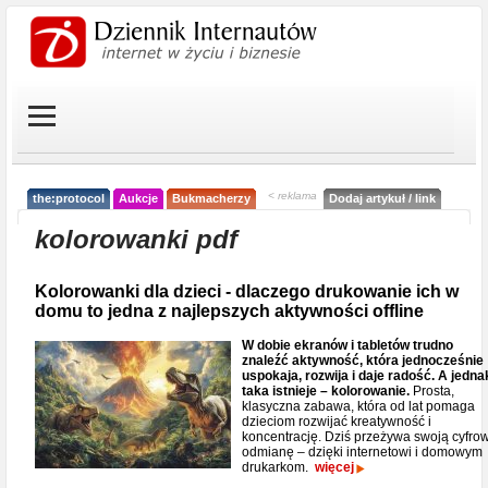
< reklama
the:protocol
Aukcje
Bukmacherzy
Dodaj artykuł / link
kolorowanki pdf
Kolorowanki dla dzieci - dlaczego drukowanie ich w
domu to jedna z najlepszych aktywności offline
W dobie ekranów i tabletów trudno
znaleźć aktywność, która jednocześnie
uspokaja, rozwija i daje radość. A jedna
taka istnieje – kolorowanie.
Prosta,
klasyczna zabawa, która od lat pomaga
dzieciom rozwijać kreatywność i
koncentrację. Dziś przeżywa swoją cyfro
odmianę – dzięki internetowi i domowym
drukarkom.
więcej