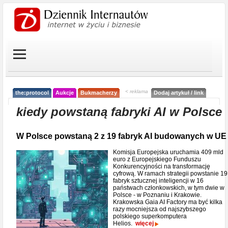
< reklama
the:protocol
Aukcje
Bukmacherzy
Dodaj artykuł / link
kiedy powstaną fabryki AI w Polsce
W Polsce powstaną 2 z 19 fabryk AI budowanych w UE
Komisja Europejska uruchamia 409 mld
euro z Europejskiego Funduszu
Konkurencyjności na transformację
cyfrową. W ramach strategii powstanie 19
fabryk sztucznej inteligencji w 16
państwach członkowskich, w tym dwie w
Polsce - w Poznaniu i Krakowie.
Krakowska Gaia AI Factory ma być kilka
razy mocniejsza od najszybszego
polskiego superkomputera
Helios.
więcej