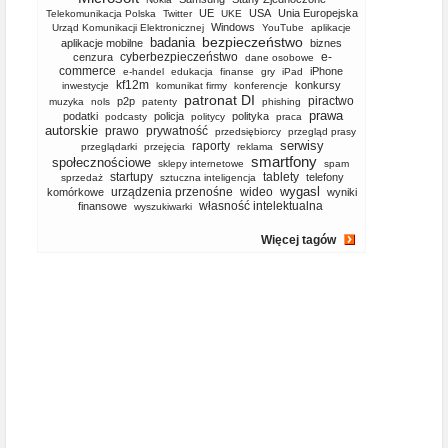
UE
USA
Unia Europejska
Telekomunikacja Polska
Twitter
UKE
Windows
Urząd Komunikacji Elektronicznej
YouTube
aplikacje
bezpieczeństwo
badania
aplikacje mobilne
biznes
cyberbezpieczeństwo
e-
cenzura
dane osobowe
commerce
iPhone
e-handel
edukacja
finanse
gry
iPad
kf12m
konkursy
inwestycje
komunikat firmy
konferencje
patronat DI
piractwo
p2p
muzyka
nols
patenty
phishing
prawa
podatki
policja
polityka
podcasty
politycy
praca
autorskie
prawo
prywatność
przedsiębiorcy
przegląd prasy
serwisy
raporty
przeglądarki
przejęcia
reklama
smartfony
społecznościowe
sklepy internetowe
spam
startupy
tablety
telefony
sprzedaż
sztuczna inteligencja
wygasl
urządzenia przenośne
wideo
komórkowe
wyniki
własność intelektualna
finansowe
wyszukiwarki
Więcej tagów