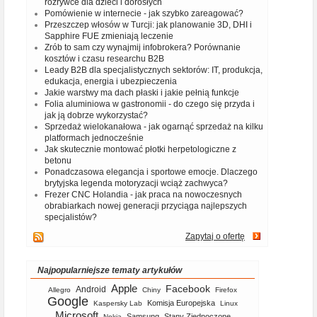
rozrywce dla dzieci i dorosłych
Pomówienie w internecie - jak szybko zareagować?
Przeszczep włosów w Turcji: jak planowanie 3D, DHI i
Sapphire FUE zmieniają leczenie
Zrób to sam czy wynajmij infobrokera? Porównanie
kosztów i czasu researchu B2B
Leady B2B dla specjalistycznych sektorów: IT, produkcja,
edukacja, energia i ubezpieczenia
Jakie warstwy ma dach płaski i jakie pełnią funkcje
Folia aluminiowa w gastronomii - do czego się przyda i
jak ją dobrze wykorzystać?
Sprzedaż wielokanałowa - jak ogarnąć sprzedaż na kilku
platformach jednocześnie
Jak skutecznie montować płotki herpetologiczne z
betonu
Ponadczasowa elegancja i sportowe emocje. Dlaczego
brytyjska legenda motoryzacji wciąż zachwyca?
Frezer CNC Holandia - jak praca na nowoczesnych
obrabiarkach nowej generacji przyciąga najlepszych
specjalistów?
Zapytaj o ofertę
Najpopularniejsze tematy artykułów
Apple
Facebook
Android
Allegro
Chiny
Firefox
Google
Komisja Europejska
Kaspersky Lab
Linux
Microsoft
Samsung
Stany Zjednoczone
Nokia