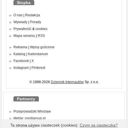
Stopka
O nas
|
Redakcja
Wywiady
|
Porady
Prywatność
&
cookies
Mapa serwisu
|
RSS
Reklama
|
Wpisy gościnne
Katalog
|
Kalendarium
Facebook
|
X
Instagram
|
Pinterest
© 1998-2026
Dziennik Internautów
Sp. z o.o.
Partnerzy
Przeprowadzki Wrocław
Meble: rondigroup.pl
Ta strona używa ciasteczek (cookies).
Czym są ciasteczka?