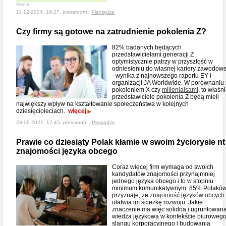
Useme
11-12-2024, 19:27, pressroom ,
Pieniądze
Czy firmy są gotowe na zatrudnienie pokolenia Z?
82% badanych będących
przedstawicielami generacji Z
optymistycznie patrzy w przyszłość w
odniesieniu do własnej kariery zawodowe
- wynika z najnowszego raportu EY i
organizacji JA Worldwide. W porównaniu 
pokoleniem X czy
millenialsami
, to właśn
przedstawiciele pokolenia Z będą mieli
największy wpływ na kształtowanie społeczeństwa w kolejnych
dziesięcioleciach.
więcej
23-06-2021, 17:45, pressroom ,
Pieniądze
Prawie co dziesiąty Polak kłamie w swoim życiorysie nt
znajomości języka obcego
Coraz więcej firm wymaga od swoich
kandydatów znajomości przynajmniej
jednego języka obcego i to w stopniu
minimum komunikatywnym. 85% Polakó
przyznaje, że
znajomość języków obcych
ułatwia im ścieżkę rozwoju. Jakie
znaczenie ma więc solidna i ugruntowan
wiedza językowa w kontekście biuroweg
slangu korporacyjnego i budowania