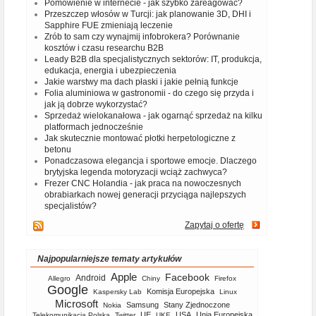
Pomówienie w internecie - jak szybko zareagować?
Przeszczep włosów w Turcji: jak planowanie 3D, DHI i
Sapphire FUE zmieniają leczenie
Zrób to sam czy wynajmij infobrokera? Porównanie
kosztów i czasu researchu B2B
Leady B2B dla specjalistycznych sektorów: IT, produkcja,
edukacja, energia i ubezpieczenia
Jakie warstwy ma dach płaski i jakie pełnią funkcje
Folia aluminiowa w gastronomii - do czego się przyda i
jak ją dobrze wykorzystać?
Sprzedaż wielokanałowa - jak ogarnąć sprzedaż na kilku
platformach jednocześnie
Jak skutecznie montować płotki herpetologiczne z
betonu
Ponadczasowa elegancja i sportowe emocje. Dlaczego
brytyjska legenda motoryzacji wciąż zachwyca?
Frezer CNC Holandia - jak praca na nowoczesnych
obrabiarkach nowej generacji przyciąga najlepszych
specjalistów?
Zapytaj o ofertę
Najpopularniejsze tematy artykułów
Apple
Facebook
Android
Allegro
Chiny
Firefox
Google
Komisja Europejska
Kaspersky Lab
Linux
Microsoft
Samsung
Stany Zjednoczone
Nokia
UE
USA
Unia Europejska
Telekomunikacja Polska
Twitter
UKE