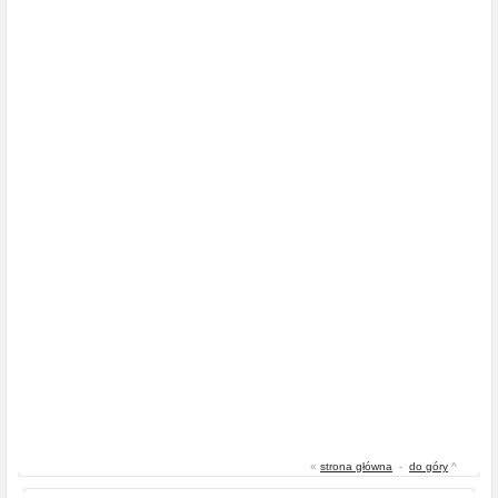
«
strona główna
-
do góry
^