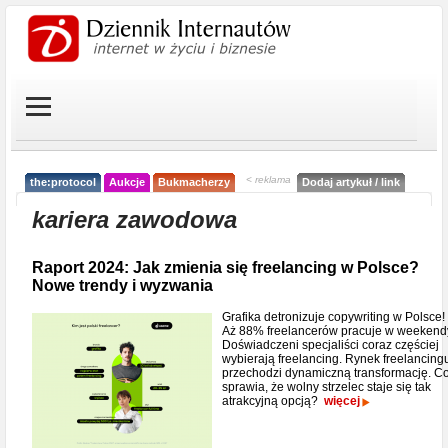
< reklama
the:protocol
Aukcje
Bukmacherzy
Dodaj artykuł / link
kariera zawodowa
Raport 2024: Jak zmienia się freelancing w Polsce?
Nowe trendy i wyzwania
Grafika detronizuje copywriting w Polsce!
Aż 88% freelancerów pracuje w weekend
Doświadczeni specjaliści coraz częściej
wybierają freelancing. Rynek freelancing
przechodzi dynamiczną transformację. C
sprawia, że wolny strzelec staje się tak
atrakcyjną opcją?
więcej