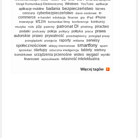
Windows
Urząd Komunikacji Elektronicznej
YouTube
aplikacje
bezpieczeństwo
badania
aplikacje mobilne
biznes
cyberbezpieczeństwo
e-
cenzura
dane osobowe
commerce
iPhone
e-handel
edukacja
finanse
gry
iPad
kf12m
konkursy
inwestycje
komunikat firmy
konferencje
patronat DI
piractwo
p2p
muzyka
nols
patenty
phishing
prawa
podatki
policja
polityka
podcasty
politycy
praca
autorskie
prawo
prywatność
przedsiębiorcy
przegląd prasy
serwisy
raporty
przeglądarki
przejęcia
reklama
smartfony
społecznościowe
sklepy internetowe
spam
startupy
tablety
telefony
sprzedaż
sztuczna inteligencja
wygasl
urządzenia przenośne
wideo
komórkowe
wyniki
własność intelektualna
finansowe
wyszukiwarki
Więcej tagów