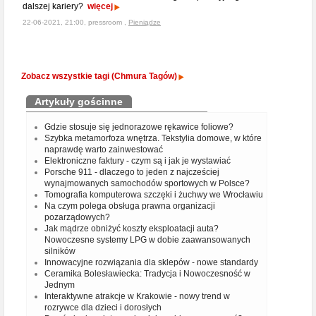
dalszej kariery?
więcej
22-06-2021, 21:00, pressroom ,
Pieniądze
Zobacz wszystkie tagi (Chmura Tagów)
Artykuły gościnne
Gdzie stosuje się jednorazowe rękawice foliowe?
Szybka metamorfoza wnętrza. Tekstylia domowe, w które
naprawdę warto zainwestować
Elektroniczne faktury - czym są i jak je wystawiać
Porsche 911 - dlaczego to jeden z najcześciej
wynajmowanych samochodów sportowych w Polsce?
Tomografia komputerowa szczęki i żuchwy we Wrocławiu
Na czym polega obsługa prawna organizacji
pozarządowych?
Jak mądrze obniżyć koszty eksploatacji auta?
Nowoczesne systemy LPG w dobie zaawansowanych
silników
Innowacyjne rozwiązania dla sklepów - nowe standardy
Ceramika Bolesławiecka: Tradycja i Nowoczesność w
Jednym
Interaktywne atrakcje w Krakowie - nowy trend w
rozrywce dla dzieci i dorosłych