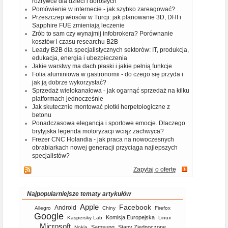
rozrywce dla dzieci i dorosłych
Pomówienie w internecie - jak szybko zareagować?
Przeszczep włosów w Turcji: jak planowanie 3D, DHI i
Sapphire FUE zmieniają leczenie
Zrób to sam czy wynajmij infobrokera? Porównanie
kosztów i czasu researchu B2B
Leady B2B dla specjalistycznych sektorów: IT, produkcja,
edukacja, energia i ubezpieczenia
Jakie warstwy ma dach płaski i jakie pełnią funkcje
Folia aluminiowa w gastronomii - do czego się przyda i
jak ją dobrze wykorzystać?
Sprzedaż wielokanałowa - jak ogarnąć sprzedaż na kilku
platformach jednocześnie
Jak skutecznie montować płotki herpetologiczne z
betonu
Ponadczasowa elegancja i sportowe emocje. Dlaczego
brytyjska legenda motoryzacji wciąż zachwyca?
Frezer CNC Holandia - jak praca na nowoczesnych
obrabiarkach nowej generacji przyciąga najlepszych
specjalistów?
Zapytaj o ofertę
Najpopularniejsze tematy artykułów
Apple
Facebook
Android
Allegro
Chiny
Firefox
Google
Komisja Europejska
Kaspersky Lab
Linux
Microsoft
Samsung
Stany Zjednoczone
Nokia