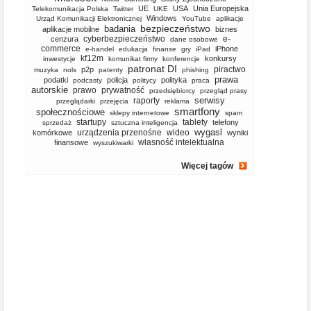
UE
USA
Unia Europejska
Telekomunikacja Polska
Twitter
UKE
Windows
Urząd Komunikacji Elektronicznej
YouTube
aplikacje
bezpieczeństwo
badania
aplikacje mobilne
biznes
cyberbezpieczeństwo
e-
cenzura
dane osobowe
commerce
iPhone
e-handel
edukacja
finanse
gry
iPad
kf12m
konkursy
inwestycje
komunikat firmy
konferencje
patronat DI
piractwo
p2p
muzyka
nols
patenty
phishing
prawa
podatki
policja
polityka
podcasty
politycy
praca
autorskie
prawo
prywatność
przedsiębiorcy
przegląd prasy
serwisy
raporty
przeglądarki
przejęcia
reklama
smartfony
społecznościowe
sklepy internetowe
spam
startupy
tablety
telefony
sprzedaż
sztuczna inteligencja
wygasl
urządzenia przenośne
wideo
komórkowe
wyniki
własność intelektualna
finansowe
wyszukiwarki
Więcej tagów