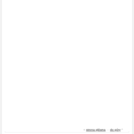
«
strona główna
-
do góry
^