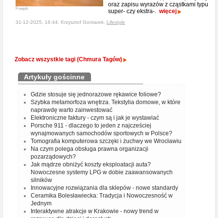
oraz zapisu wyrazów z cząstkami typu
Freepik
super- czy ekstra-.
więcej
31-12-2025, 16:44, Krzysztof Gontarek,
Lifestyle
Zobacz wszystkie tagi (Chmura Tagów)
Artykuły gościnne
Gdzie stosuje się jednorazowe rękawice foliowe?
Szybka metamorfoza wnętrza. Tekstylia domowe, w które
naprawdę warto zainwestować
Elektroniczne faktury - czym są i jak je wystawiać
Porsche 911 - dlaczego to jeden z najcześciej
wynajmowanych samochodów sportowych w Polsce?
Tomografia komputerowa szczęki i żuchwy we Wrocławiu
Na czym polega obsługa prawna organizacji
pozarządowych?
Jak mądrze obniżyć koszty eksploatacji auta?
Nowoczesne systemy LPG w dobie zaawansowanych
silników
Innowacyjne rozwiązania dla sklepów - nowe standardy
Ceramika Bolesławiecka: Tradycja i Nowoczesność w
Jednym
Interaktywne atrakcje w Krakowie - nowy trend w